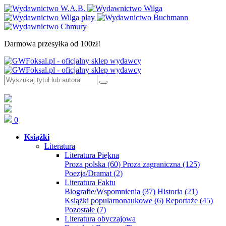
Darmowa przesyłka od 100zł!
0
Książki
Literatura
Literatura Piękna
Proza polska
(60)
Proza zagraniczna
(125)
Poezja/Dramat
(2)
Literatura Faktu
Biografie/Wspomnienia
(37)
Historia
(21)
Książki popularnonaukowe
(6)
Reportaże
(45)
Pozostałe
(7)
Literatura obyczajowa