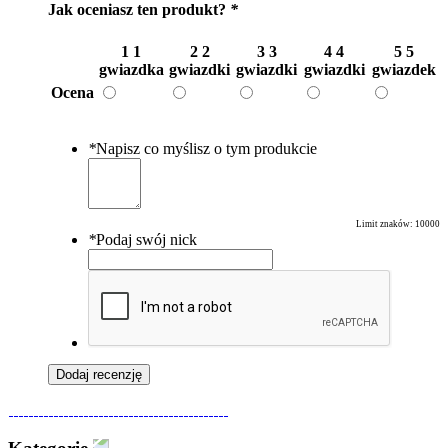
Jak oceniasz ten produkt?
*
1
1
2
2
3
3
4
4
5
5
gwiazdka
gwiazdki
gwiazdki
gwiazdki
gwiazdek
Ocena
*
Napisz co myślisz o tym produkcie
Limit znaków:
10000
*
Podaj swój nick
Dodaj recenzję