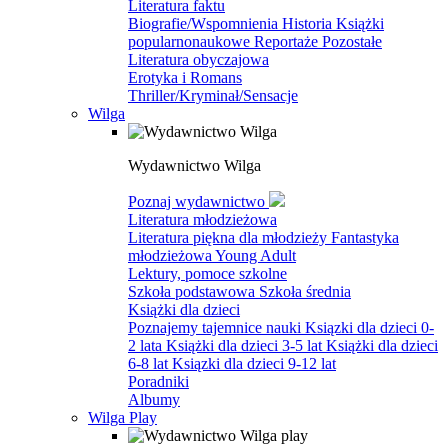
Literatura faktu
Biografie/Wspomnienia
Historia
Książki
popularnonaukowe
Reportaże
Pozostałe
Literatura obyczajowa
Erotyka i Romans
Thriller/Kryminał/Sensacje
Wilga
Wydawnictwo Wilga
Poznaj wydawnictwo
Literatura młodzieżowa
Literatura piękna dla młodzieży
Fantastyka
młodzieżowa
Young Adult
Lektury, pomoce szkolne
Szkoła podstawowa
Szkoła średnia
Książki dla dzieci
Poznajemy tajemnice nauki
Ksiązki dla dzieci 0-
2 lata
Książki dla dzieci 3-5 lat
Książki dla dzieci
6-8 lat
Ksiązki dla dzieci 9-12 lat
Poradniki
Albumy
Wilga Play