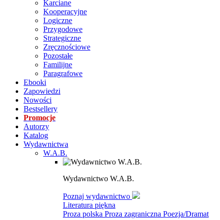
Karciane
Kooperacyjne
Logiczne
Przygodowe
Strategiczne
Zręcznościowe
Pozostałe
Familijne
Paragrafowe
Ebooki
Zapowiedzi
Nowości
Bestsellery
Promocje
Autorzy
Katalog
Wydawnictwa
W.A.B.
Wydawnictwo W.A.B.
Poznaj wydawnictwo
Literatura piękna
Proza polska
Proza zagraniczna
Poezja/Dramat