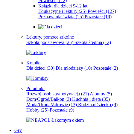
Powieści
(122)
Książki dla dzieci 9-12 lat
Edukacyjne i lektury
(25)
Powieści
(127)
Poznawania świata
(25)
Pozostałe
(19)
Lektury, pomoce szkolne
Szkoła podstawowa
(25)
Szkoła średnia
(12)
Komiks
Dla dzieci
(30)
Dla młodzieży
(10)
Pozostałe
(2)
Poradniki
Rozwój osobisty/motywacja
(21)
Albumy
(5)
Dom/Ogród/Balkon
(3)
Kuchnia i dieta
(35)
Moda/Uroda/Zdrowie
(13)
Rodzina/Dziecko
(9)
Hobby
(25)
Pozostałe
(9)
Gry