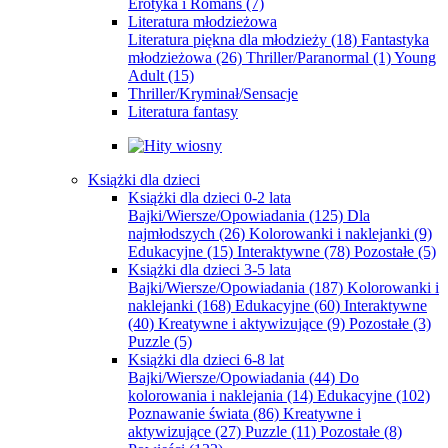
Erotyka i Romans
(7)
Literatura młodzieżowa
Literatura piękna dla młodzieży
(18)
Fantastyka
młodzieżowa
(26)
Thriller/Paranormal
(1)
Young
Adult
(15)
Thriller/Kryminał/Sensacje
Literatura fantasy
Książki dla dzieci
Książki dla dzieci 0-2 lata
Bajki/Wiersze/Opowiadania
(125)
Dla
najmłodszych
(26)
Kolorowanki i naklejanki
(9)
Edukacyjne
(15)
Interaktywne
(78)
Pozostałe
(5)
Książki dla dzieci 3-5 lata
Bajki/Wiersze/Opowiadania
(187)
Kolorowanki i
naklejanki
(168)
Edukacyjne
(60)
Interaktywne
(40)
Kreatywne i aktywizujące
(9)
Pozostałe
(3)
Puzzle
(5)
Książki dla dzieci 6-8 lat
Bajki/Wiersze/Opowiadania
(44)
Do
kolorowania i naklejania
(14)
Edukacyjne
(102)
Poznawanie świata
(86)
Kreatywne i
aktywizujące
(27)
Puzzle
(11)
Pozostałe
(8)