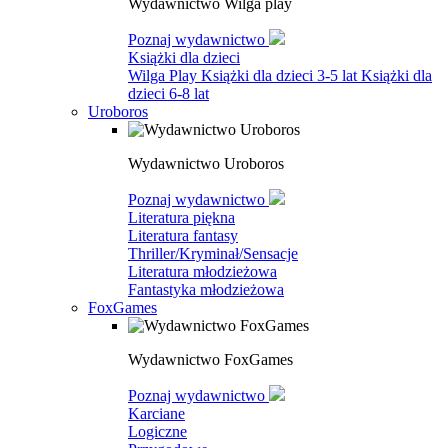
Wydawnictwo Wilga play
Poznaj wydawnictwo
Książki dla dzieci
Wilga Play
Książki dla dzieci 3-5 lat
Książki dla
dzieci 6-8 lat
Uroboros
Wydawnictwo Uroboros
Poznaj wydawnictwo
Literatura piękna
Literatura fantasy
Thriller/Kryminał/Sensacje
Literatura młodzieżowa
Fantastyka młodzieżowa
FoxGames
Wydawnictwo FoxGames
Poznaj wydawnictwo
Karciane
Logiczne