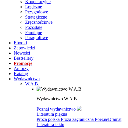
Kooperacyjne
Logiczne
Przygodowe
Strategiczne
Zręcznościowe
Pozostałe
Familijne
Paragrafowe
Ebooki
Zapowiedzi
Nowości
Bestsellery
Promocje
Autorzy
Katalog
Wydawnictwa
W.A.B.
Wydawnictwo W.A.B.
Poznaj wydawnictwo
Literatura piękna
Proza polska
Proza zagraniczna
Poezja/Dramat
Literatura faktu