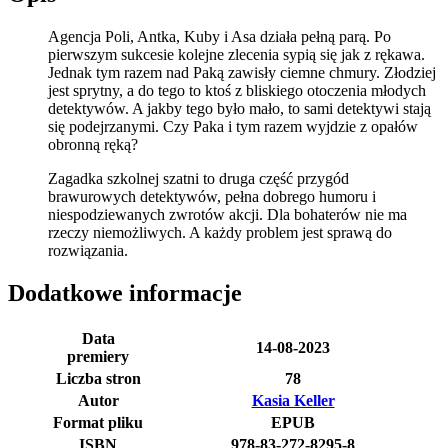
Agencja Poli, Antka, Kuby i Asa działa pełną parą. Po
pierwszym sukcesie kolejne zlecenia sypią się jak z rękawa.
Jednak tym razem nad Paką zawisły ciemne chmury. Złodziej
jest sprytny, a do tego to ktoś z bliskiego otoczenia młodych
detektywów. A jakby tego było mało, to sami detektywi stają
się podejrzanymi. Czy Paka i tym razem wyjdzie z opałów
obronną ręką?
Zagadka szkolnej szatni to druga część przygód
brawurowych detektywów, pełna dobrego humoru i
niespodziewanych zwrotów akcji. Dla bohaterów nie ma
rzeczy niemożliwych. A każdy problem jest sprawą do
rozwiązania.
Dodatkowe informacje
Data
14-08-2023
premiery
Liczba stron
78
Autor
Kasia Keller
Format pliku
EPUB
ISBN
978-83-272-8295-8