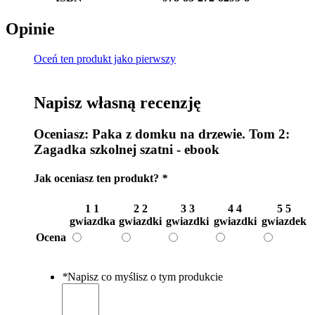
Opinie
Oceń ten produkt jako pierwszy
Napisz własną recenzję
Oceniasz:
Paka z domku na drzewie. Tom 2:
Zagadka szkolnej szatni - ebook
Jak oceniasz ten produkt?
*
1
1
2
2
3
3
4
4
5
5
gwiazdka
gwiazdki
gwiazdki
gwiazdki
gwiazdek
Ocena
*
Napisz co myślisz o tym produkcie