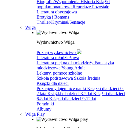
Biografie/Wspomnienia
Historia
Książki
popularnonaukowe
Reportaże
Pozostałe
Literatura obyczajowa
Erotyka i Romans
Thriller/Kryminał/Sensacje
Wilga
Wydawnictwo Wilga
Poznaj wydawnictwo
Literatura młodzieżowa
Literatura piękna dla młodzieży
Fantastyka
młodzieżowa
Young Adult
Lektury, pomoce szkolne
Szkoła podstawowa
Szkoła średnia
Książki dla dzieci
Poznajemy tajemnice nauki
Ksiązki dla dzieci 0-
2 lata
Książki dla dzieci 3-5 lat
Książki dla dzieci
6-8 lat
Ksiązki dla dzieci 9-12 lat
Poradniki
Albumy
Wilga Play