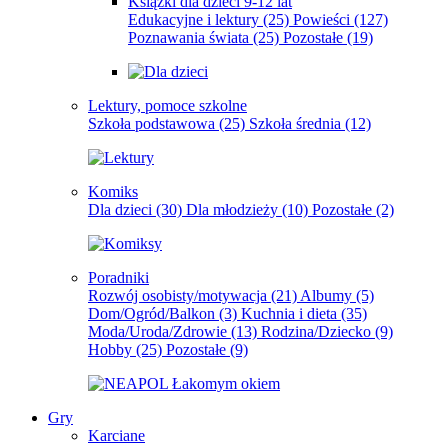
Książki dla dzieci 9-12 lat
Edukacyjne i lektury
(25)
Powieści
(127)
Poznawania świata
(25)
Pozostałe
(19)
Lektury, pomoce szkolne
Szkoła podstawowa
(25)
Szkoła średnia
(12)
Komiks
Dla dzieci
(30)
Dla młodzieży
(10)
Pozostałe
(2)
Poradniki
Rozwój osobisty/motywacja
(21)
Albumy
(5)
Dom/Ogród/Balkon
(3)
Kuchnia i dieta
(35)
Moda/Uroda/Zdrowie
(13)
Rodzina/Dziecko
(9)
Hobby
(25)
Pozostałe
(9)
Gry
Karciane