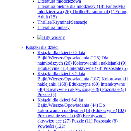
Literatura młodzieżowa
Literatura piękna dla młodzieży
(18)
Fantastyka
młodzieżowa
(26)
Thriller/Paranormal
(1)
Young
Adult
(15)
Thriller/Kryminał/Sensacje
Literatura fantasy
Książki dla dzieci
Książki dla dzieci 0-2 lata
Bajki/Wiersze/Opowiadania
(125)
Dla
najmłodszych
(26)
Kolorowanki i naklejanki
(9)
Edukacyjne
(15)
Interaktywne
(78)
Pozostałe
(5)
Książki dla dzieci 3-5 lata
Bajki/Wiersze/Opowiadania
(187)
Kolorowanki i
naklejanki
(168)
Edukacyjne
(60)
Interaktywne
(40)
Kreatywne i aktywizujące
(9)
Pozostałe
(3)
Puzzle
(5)
Książki dla dzieci 6-8 lat
Bajki/Wiersze/Opowiadania
(44)
Do
kolorowania i naklejania
(14)
Edukacyjne
(102)
Poznawanie świata
(86)
Kreatywne i
aktywizujące
(27)
Puzzle
(11)
Pozostałe
(8)
Powieści
(122)