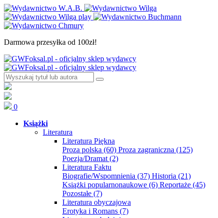
Darmowa przesyłka od 100zł!
0
Książki
Literatura
Literatura Piękna
Proza polska
(60)
Proza zagraniczna
(125)
Poezja/Dramat
(2)
Literatura Faktu
Biografie/Wspomnienia
(37)
Historia
(21)
Książki popularnonaukowe
(6)
Reportaże
(45)
Pozostałe
(7)
Literatura obyczajowa
Erotyka i Romans
(7)