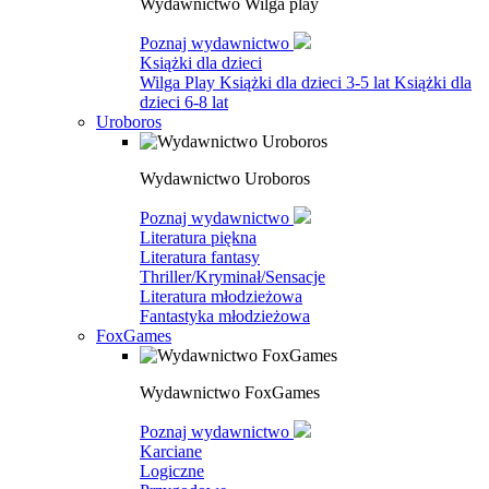
Wydawnictwo Wilga play
Poznaj wydawnictwo
Książki dla dzieci
Wilga Play
Książki dla dzieci 3-5 lat
Książki dla
dzieci 6-8 lat
Uroboros
Wydawnictwo Uroboros
Poznaj wydawnictwo
Literatura piękna
Literatura fantasy
Thriller/Kryminał/Sensacje
Literatura młodzieżowa
Fantastyka młodzieżowa
FoxGames
Wydawnictwo FoxGames
Poznaj wydawnictwo
Karciane
Logiczne