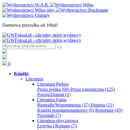
Darmowa przesyłka od 100zł!
0
Książki
Literatura
Literatura Piękna
Proza polska
(60)
Proza zagraniczna
(125)
Poezja/Dramat
(2)
Literatura Faktu
Biografie/Wspomnienia
(37)
Historia
(21)
Książki popularnonaukowe
(6)
Reportaże
(45)
Pozostałe
(7)
Literatura obyczajowa
Erotyka i Romans
(7)