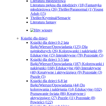
Literatura młodzieżowa
Literatura piękna dla młodzieży
(18)
Fantastyka
młodzieżowa
(26)
Thriller/Paranormal
(1)
Young
Adult
(15)
Thriller/Kryminał/Sensacje
Literatura fantasy
Książki dla dzieci
Książki dla dzieci 0-2 lata
Bajki/Wiersze/Opowiadania
(125)
Dla
najmłodszych
(26)
Kolorowanki i naklejanki
(9)
Edukacyjne
(15)
Interaktywne
(78)
Pozostałe
(5)
Książki dla dzieci 3-5 lata
Bajki/Wiersze/Opowiadania
(187)
Kolorowanki i
naklejanki
(168)
Edukacyjne
(60)
Interaktywne
(40)
Kreatywne i aktywizujące
(9)
Pozostałe
(3)
Puzzle
(5)
Książki dla dzieci 6-8 lat
Bajki/Wiersze/Opowiadania
(44)
Do
kolorowania i naklejania
(14)
Edukacyjne
(102)
Poznawanie świata
(86)
Kreatywne i
aktywizujące
(27)
Puzzle
(11)
Pozostałe
(8)
Powieści
(122)