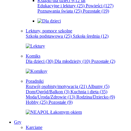
Książki dla dzieci 9-12 lat
Edukacyjne i lektury
(25)
Powieści
(127)
Poznawania świata
(25)
Pozostałe
(19)
Lektury, pomoce szkolne
Szkoła podstawowa
(25)
Szkoła średnia
(12)
Komiks
Dla dzieci
(30)
Dla młodzieży
(10)
Pozostałe
(2)
Poradniki
Rozwój osobisty/motywacja
(21)
Albumy
(5)
Dom/Ogród/Balkon
(3)
Kuchnia i dieta
(35)
Moda/Uroda/Zdrowie
(13)
Rodzina/Dziecko
(9)
Hobby
(25)
Pozostałe
(9)
Gry
Karciane