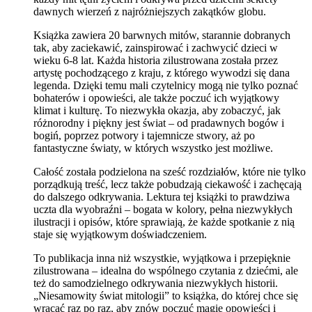
dawnych wierzeń z najróżniejszych zakątków globu.
Książka zawiera 20 barwnych mitów, starannie dobranych
tak, aby zaciekawić, zainspirować i zachwycić dzieci w
wieku 6-8 lat. Każda historia zilustrowana została przez
artystę pochodzącego z kraju, z którego wywodzi się dana
legenda. Dzięki temu mali czytelnicy mogą nie tylko poznać
bohaterów i opowieści, ale także poczuć ich wyjątkowy
klimat i kulturę. To niezwykła okazja, aby zobaczyć, jak
różnorodny i piękny jest świat – od pradawnych bogów i
bogiń, poprzez potwory i tajemnicze stwory, aż po
fantastyczne światy, w których wszystko jest możliwe.
Całość została podzielona na sześć rozdziałów, które nie tylko
porządkują treść, lecz także pobudzają ciekawość i zachęcają
do dalszego odkrywania. Lektura tej książki to prawdziwa
uczta dla wyobraźni – bogata w kolory, pełna niezwykłych
ilustracji i opisów, które sprawiają, że każde spotkanie z nią
staje się wyjątkowym doświadczeniem.
To publikacja inna niż wszystkie, wyjątkowa i przepięknie
zilustrowana – idealna do wspólnego czytania z dziećmi, ale
też do samodzielnego odkrywania niezwykłych historii.
„Niesamowity świat mitologii” to książka, do której chce się
wracać raz po raz, aby znów poczuć magię opowieści i