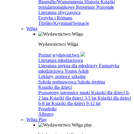
Biografie/Wspomnienia
Historia
Książki
popularnonaukowe
Reportaże
Pozostałe
Literatura obyczajowa
Erotyka i Romans
Thriller/Kryminał/Sensacje
Wilga
Wydawnictwo Wilga
Poznaj wydawnictwo
Literatura młodzieżowa
Literatura piękna dla młodzieży
Fantastyka
młodzieżowa
Young Adult
Lektury, pomoce szkolne
Szkoła podstawowa
Szkoła średnia
Książki dla dzieci
Poznajemy tajemnice nauki
Ksiązki dla dzieci 0-
2 lata
Książki dla dzieci 3-5 lat
Książki dla dzieci
6-8 lat
Ksiązki dla dzieci 9-12 lat
Poradniki
Albumy
Wilga Play