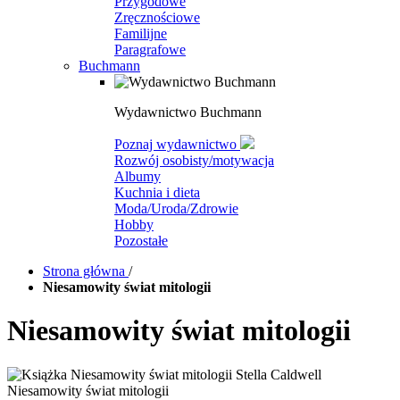
Przygodowe
Zręcznościowe
Familijne
Paragrafowe
Buchmann
Wydawnictwo Buchmann
Poznaj wydawnictwo
Rozwój osobisty/motywacja
Albumy
Kuchnia i dieta
Moda/Uroda/Zdrowie
Hobby
Pozostałe
Strona główna
/
Niesamowity świat mitologii
Niesamowity świat mitologii
Niesamowity świat mitologii