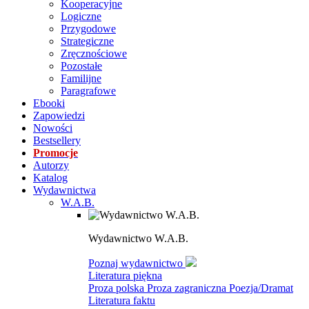
Kooperacyjne
Logiczne
Przygodowe
Strategiczne
Zręcznościowe
Pozostałe
Familijne
Paragrafowe
Ebooki
Zapowiedzi
Nowości
Bestsellery
Promocje
Autorzy
Katalog
Wydawnictwa
W.A.B.
Wydawnictwo W.A.B.
Poznaj wydawnictwo
Literatura piękna
Proza polska
Proza zagraniczna
Poezja/Dramat
Literatura faktu