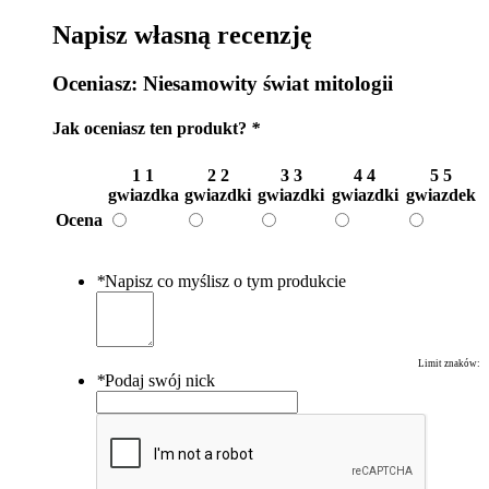
Napisz własną recenzję
Oceniasz:
Niesamowity świat mitologii
Jak oceniasz ten produkt?
*
1
1
2
2
3
3
4
4
5
5
gwiazdka
gwiazdki
gwiazdki
gwiazdki
gwiazdek
Ocena
*
Napisz co myślisz o tym produkcie
Limit znaków:
*
Podaj swój nick