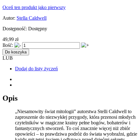
Oceń ten produkt jako pierwszy
Autor:
Stella Caldwell
Dostępność:
Dostępny
49,99 zł
Ilość:
Do koszyka
LUB
Dodaj do listy życzeń
Opis
„Niesamowity świat mitologii” autorstwa Stelli Caldwell to
zaproszenie do niezwykłej przygody, która przenosi młodych
czytelników w magiczne krainy pełne bogów, bohaterów i
fantastycznych stworzeń. To coś znacznie więcej niż zbiór
opowieści – to prawdziwa podróż do świata wyobraźni, gdzie
każdy mit tętni życiem i odkrywa przed dziećmi sekrety