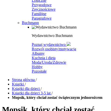
Logiczne
Przygodowe
Zręcznościowe
Familijne
Paragrafowe
Buchmann
Wydawnictwo Buchmann
Poznaj wydawnictwo
Rozwój osobisty/motywacja
Albumy
Kuchnia i dieta
Moda/Uroda/Zdrowie
Hobby
Pozostałe
Strona główna
/
Książki
/
Książki dla dzieci
/
Książki dla dzieci 3-5 lat
/
Mopsik, który chciał zostać świątecznym jednorożcem
Mopsik, który chciał zostać