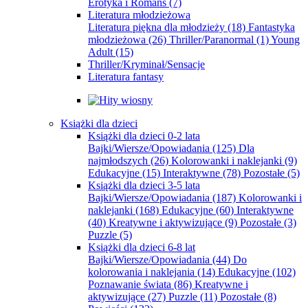
Erotyka i Romans
(7)
Literatura młodzieżowa
Literatura piękna dla młodzieży
(18)
Fantastyka
młodzieżowa
(26)
Thriller/Paranormal
(1)
Young
Adult
(15)
Thriller/Kryminał/Sensacje
Literatura fantasy
Książki dla dzieci
Książki dla dzieci 0-2 lata
Bajki/Wiersze/Opowiadania
(125)
Dla
najmłodszych
(26)
Kolorowanki i naklejanki
(9)
Edukacyjne
(15)
Interaktywne
(78)
Pozostałe
(5)
Książki dla dzieci 3-5 lata
Bajki/Wiersze/Opowiadania
(187)
Kolorowanki i
naklejanki
(168)
Edukacyjne
(60)
Interaktywne
(40)
Kreatywne i aktywizujące
(9)
Pozostałe
(3)
Puzzle
(5)
Książki dla dzieci 6-8 lat
Bajki/Wiersze/Opowiadania
(44)
Do
kolorowania i naklejania
(14)
Edukacyjne
(102)
Poznawanie świata
(86)
Kreatywne i
aktywizujące
(27)
Puzzle
(11)
Pozostałe
(8)