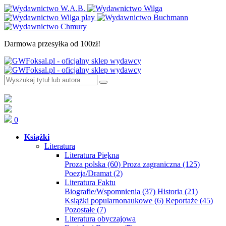
Darmowa przesyłka od 100zł!
0
Książki
Literatura
Literatura Piękna
Proza polska
(60)
Proza zagraniczna
(125)
Poezja/Dramat
(2)
Literatura Faktu
Biografie/Wspomnienia
(37)
Historia
(21)
Książki popularnonaukowe
(6)
Reportaże
(45)
Pozostałe
(7)
Literatura obyczajowa