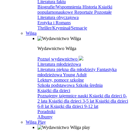
Literatura faktu
Biografie/Wspomnienia
Historia
Książki
popularnonaukowe
Reportaże
Pozostałe
Literatura obyczajowa
Erotyka i Romans
Thriller/Kryminał/Sensacje
Wilga
Wydawnictwo Wilga
Poznaj wydawnictwo
Literatura młodzieżowa
Literatura piękna dla młodzieży
Fantastyka
młodzieżowa
Young Adult
Lektury, pomoce szkolne
Szkoła podstawowa
Szkoła średnia
Książki dla dzieci
Poznajemy tajemnice nauki
Ksiązki dla dzieci 0-
2 lata
Książki dla dzieci 3-5 lat
Książki dla dzieci
6-8 lat
Ksiązki dla dzieci 9-12 lat
Poradniki
Albumy
Wilga Play