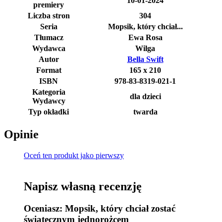
10-01-2024
premiery
Liczba stron
304
Seria
Mopsik, który chciał...
Tłumacz
Ewa Rosa
Wydawca
Wilga
Autor
Bella Swift
Format
165 x 210
ISBN
978-83-8319-021-1
Kategoria
dla dzieci
Wydawcy
Typ okładki
twarda
Opinie
Oceń ten produkt jako pierwszy
Napisz własną recenzję
Oceniasz:
Mopsik, który chciał zostać
świątecznym jednorożcem