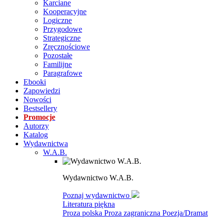
Karciane
Kooperacyjne
Logiczne
Przygodowe
Strategiczne
Zręcznościowe
Pozostałe
Familijne
Paragrafowe
Ebooki
Zapowiedzi
Nowości
Bestsellery
Promocje
Autorzy
Katalog
Wydawnictwa
W.A.B.
Wydawnictwo W.A.B.
Poznaj wydawnictwo
Literatura piękna
Proza polska
Proza zagraniczna
Poezja/Dramat