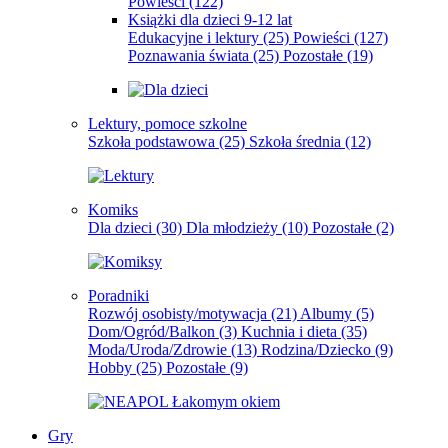
Powieści
(122)
Książki dla dzieci 9-12 lat
Edukacyjne i lektury
(25)
Powieści
(127)
Poznawania świata
(25)
Pozostałe
(19)
Lektury, pomoce szkolne
Szkoła podstawowa
(25)
Szkoła średnia
(12)
Komiks
Dla dzieci
(30)
Dla młodzieży
(10)
Pozostałe
(2)
Poradniki
Rozwój osobisty/motywacja
(21)
Albumy
(5)
Dom/Ogród/Balkon
(3)
Kuchnia i dieta
(35)
Moda/Uroda/Zdrowie
(13)
Rodzina/Dziecko
(9)
Hobby
(25)
Pozostałe
(9)
Gry