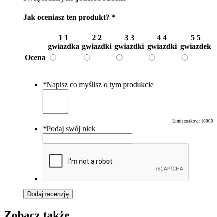
Jak oceniasz ten produkt?
*
1
1
2
2
3
3
4
4
5
5
gwiazdka
gwiazdki
gwiazdki
gwiazdki
gwiazdek
Ocena
*
Napisz co myślisz o tym produkcie
Limit znaków:
10000
*
Podaj swój nick
Dodaj recenzję
Zobacz także