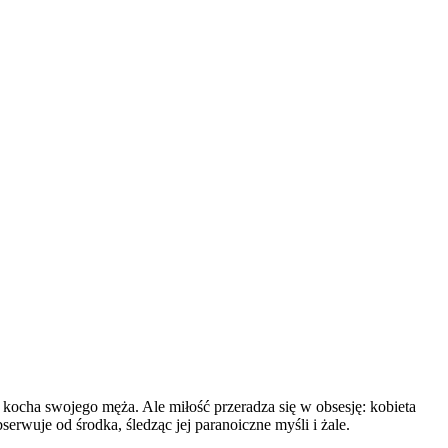
 kocha swojego męża. Ale miłość przeradza się w obsesję: kobieta
serwuje od środka, śledząc jej paranoiczne myśli i żale.