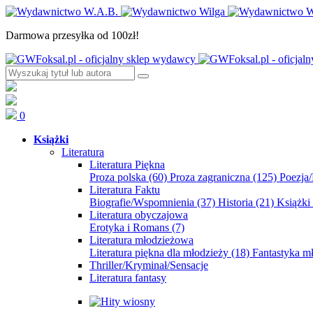
Darmowa przesyłka od 100zł!
0
Książki
Literatura
Literatura Piękna
Proza polska
(60)
Proza zagraniczna
(125)
Poezja
Literatura Faktu
Biografie/Wspomnienia
(37)
Historia
(21)
Książki
Literatura obyczajowa
Erotyka i Romans
(7)
Literatura młodzieżowa
Literatura piękna dla młodzieży
(18)
Fantastyka 
Thriller/Kryminał/Sensacje
Literatura fantasy