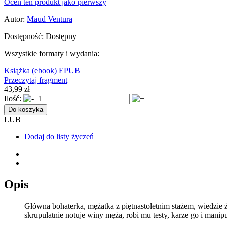
Oceń ten produkt jako pierwszy
Autor:
Maud Ventura
Dostępność:
Dostępny
Wszystkie formaty i wydania:
Książka
(ebook) EPUB
Przeczytaj fragment
43,99 zł
Ilość:
Do koszyka
LUB
Dodaj do listy życzeń
Opis
Główna bohaterka, mężatka z piętnastoletnim stażem, wiedzie ż
skrupulatnie notuje winy męża, robi mu testy, karze go i manipu