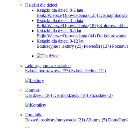
Książki dla dzieci
Książki dla dzieci 0-2 lata
Bajki/Wiersze/Opowiadania
(125)
Dla najmłodsz
Książki dla dzieci 3-5 lata
Bajki/Wiersze/Opowiadania
(187)
Kolorowanki i 
Książki dla dzieci 6-8 lat
Bajki/Wiersze/Opowiadania
(44)
Do kolorowania i
Książki dla dzieci 9-12 lat
Edukacyjne i lektury
(25)
Powieści
(127)
Poznawa
Lektury, pomoce szkolne
Szkoła podstawowa
(25)
Szkoła średnia
(12)
Komiks
Dla dzieci
(30)
Dla młodzieży
(10)
Pozostałe
(2)
Poradniki
Rozwój osobisty/motywacja
(21)
Albumy
(5)
Dom/Ogró