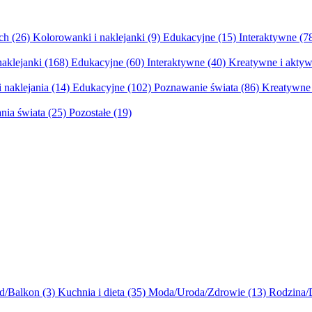
ych
(26)
Kolorowanki i naklejanki
(9)
Edukacyjne
(15)
Interaktywne
(7
naklejanki
(168)
Edukacyjne
(60)
Interaktywne
(40)
Kreatywne i aktyw
 naklejania
(14)
Edukacyjne
(102)
Poznawanie świata
(86)
Kreatywne 
nia świata
(25)
Pozostałe
(19)
d/Balkon
(3)
Kuchnia i dieta
(35)
Moda/Uroda/Zdrowie
(13)
Rodzina/