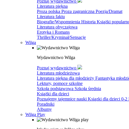
Poznaj wydawnictwo
Literatura piękna
Proza polska
Proza zagraniczna
Poezja/Dramat
Literatura faktu
Biografie/Wspomnienia
Historia
Książki popular
Literatura obyczajowa
Erotyka i Romans
Thriller/Kryminał/Sensacje
Wilga
Wydawnictwo Wilga
Poznaj wydawnictwo
Literatura młodzieżowa
Literatura piękna dla młodzieży
Fantastyka młodz
Lektury, pomoce szkolne
Szkoła podstawowa
Szkoła średnia
Książki dla dzieci
Poznajemy tajemnice nauki
Ksiązki dla dzieci 0-2 
Poradniki
Albumy
Wilga Play