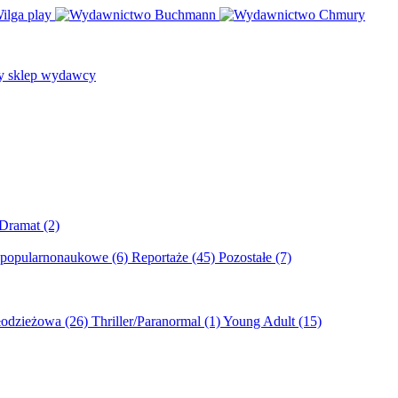
/Dramat
(2)
 popularnonaukowe
(6)
Reportaże
(45)
Pozostałe
(7)
młodzieżowa
(26)
Thriller/Paranormal
(1)
Young Adult
(15)