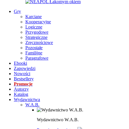
Gry
Karciane
Kooperacyjne
Logiczne
Przygodowe
Strategiczne
Zręcznościowe
Pozostałe
Familijne
Paragrafowe
Ebooki
Zapowiedzi
Nowości
Bestsellery
Promocje
Autorzy
Katalog
Wydawnictwa
W.A.B.
Wydawnictwo W.A.B.