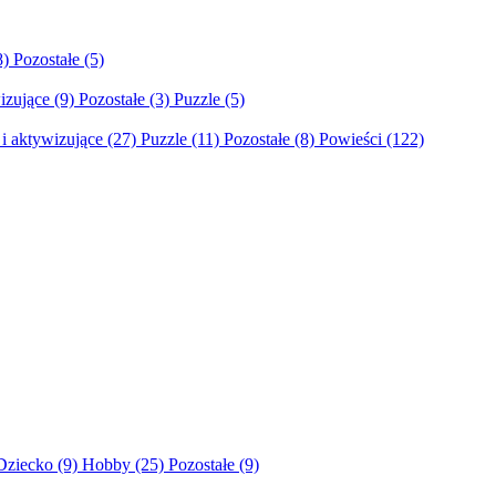
8)
Pozostałe
(5)
izujące
(9)
Pozostałe
(3)
Puzzle
(5)
i aktywizujące
(27)
Puzzle
(11)
Pozostałe
(8)
Powieści
(122)
Dziecko
(9)
Hobby
(25)
Pozostałe
(9)