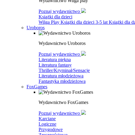
Wydawnictwo Wilga play
Poznaj wydawnictwo
Książki dla dzieci
Wilga Play
Książki dla dzieci 3-5 lat
Książki dla dz
Uroboros
Wydawnictwo Uroboros
Poznaj wydawnictwo
Literatura piękna
Literatura fantasy
Thriller/Kryminał/Sensacje
Literatura młodzieżowa
Fantastyka młodzieżowa
FoxGames
Wydawnictwo FoxGames
Poznaj wydawnictwo
Karciane
Logiczne
Przygodowe
Zręcznościowe