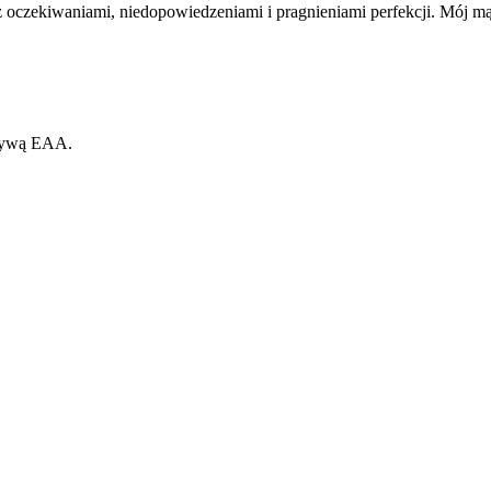
 oczekiwaniami, niedopowiedzeniami i pragnieniami perfekcji. Mój mąż
ktywą EAA.