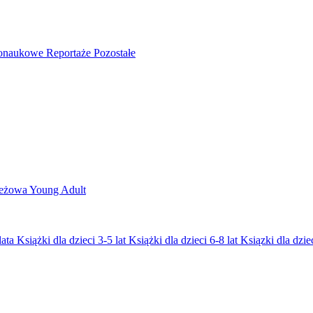
nonaukowe
Reportaże
Pozostałe
ieżowa
Young Adult
lata
Książki dla dzieci 3-5 lat
Książki dla dzieci 6-8 lat
Ksiązki dla dziec