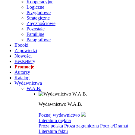
Kooperacyjne
Logiczne
Przygodowe
Strategiczne
Zręcznościowe
Pozostałe
Familijne
Paragrafowe
Ebooki
Zapowiedzi
Nowości
Bestsellery
Promocje
Autorzy
Katalog
Wydawnictwa
W.A.B.
Wydawnictwo W.A.B.
Poznaj wydawnictwo
Literatura piękna
Proza polska
Proza zagraniczna
Poezja/Dramat
Literatura faktu