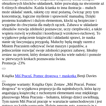
obrazkowych klocków-układanek, które pozwalają na stworzenie aż
6 różnych obrazków. Każda ścianka to inna ilustracja – maluch
może układać statek, rakietę czy straż pożarną, ćwicząc przy tym
koncentrację, logiczne myślenie i sprawność manualną. Dzięki
prostemu kształtowi i dużym elementom, klocki są bezpieczne i
wygodne do chwytania dla małych rączek. Zabawa w układanie
obrazków rozwija zdolności poznawcze, uczy cierpliwości, a także
wspiera rozwój wyobraźni i koordynacji wzrokowo-ruchowej. To
wyjątkowe połączenie książeczki i układanki sprawi, że nauka
stanie się fascynującą przygodą. Maluchy będą mogły razem z
Misiem Pracusiem odkrywać świat maszyn i pojazdów, a
jednocześnie rozwijać swoje zdolności poprzez zabawę. Idealny
zestaw na prezent, który dostarczy dziecku wiele radości i pomoże
w pierwszych krokach poznawania świata.
Promocja -23%
Książka
Miś Pracuś. Pomoc drogowa + maskotka
Benji Davies
Dostępne warianty:
Książka
Opis:
Zestaw „Miś Pracuś. Pomoc
drogowa” to wyjątkowa propozycja dla najmłodszych, która łączy
angażującą książeczkę z ruchomymi elementami oraz miękkiego
pluszowego Misia Pracusia – bohatera, którego dzieci uwielbiają.
Tym razem Miś Pracuś pracuje w warsztacie samochodowym i jest
gotowy na każde wezwanie. Holuje zepsute auta, naprawia je z