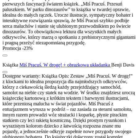
pierwszych fascynacji światem książek. „Miś Pracuś. Przesuń
paluszkiem. W parku dinozaurów” to książka w twardej oprawie,
idealna do małych rączek. Urocze ilustracje, sympatyczny bohater i
interaktywne rozwiązania sprawią, że Miś Pracuś szybko podbije
serca maluchów i stanie się ulubionym przewodnikiem po świecie
dinozaurów. To obowiązkowa lektura dla wszystkich małych
odkrywców, którzy marzą o spotkaniu z prehistorycznymi gigantami
i pragną przeżyć niezapomnianą przygodę.
Promocja -23%
Książka
Miś Pracuś. W drogę! + obrazkowa układanka
Benji Davis
Dostępne warianty:
Książka
Opis:
Zestaw „Miś Pracuś. W drogę!”
z klockami to idealna propozycja dla najmłodszych odkrywców,
którzy z ciekawością śledzą każdy przejeżdżający samochód,
samolot na niebie czy statek na wodzie. W środku znajdziesz uroczą
książeczkę kartonową z krótkim tekstem i barwnymi ilustracjami,
które przeniosą malucha w świat pojazdów. Miś Pracuś z
entuzjazmem wyrusza w podróż – raz zasiada za sterami samolotu,
innym razem prowadzi wóz strażacki i koparkę, płynie pirackim
statkiem czy leci rakietą kosmiczną. Dzięki prostym rysunkom i
wyrazistym kolorom dziecko z łatwością rozpozna znane mu
pojazdy, a jednocześnie odkryje zupełnie nowe przygody swojego
ulubionego bohatera. Do książeczki dołączony został komplet