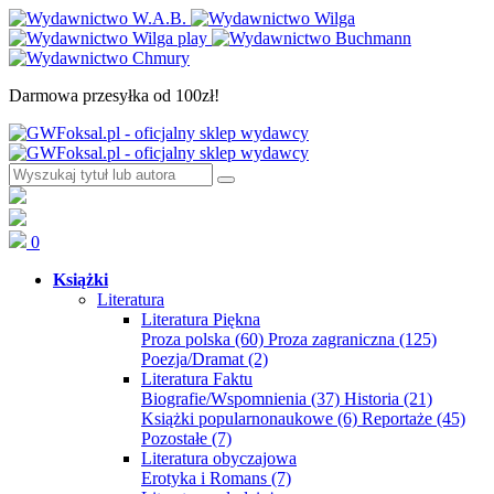
Darmowa przesyłka od 100zł!
0
Książki
Literatura
Literatura Piękna
Proza polska
(60)
Proza zagraniczna
(125)
Poezja/Dramat
(2)
Literatura Faktu
Biografie/Wspomnienia
(37)
Historia
(21)
Książki popularnonaukowe
(6)
Reportaże
(45)
Pozostałe
(7)
Literatura obyczajowa
Erotyka i Romans
(7)