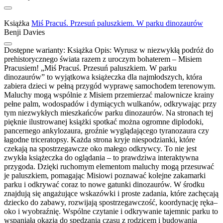
Książka
Miś Pracuś. Przesuń paluszkiem. W parku dinozaurów
Benji Davies
Dostępne warianty:
Książka
Opis:
Wyrusz w niezwykłą podróż do
prehistorycznego świata razem z uroczym bohaterem – Misiem
Pracusiem! „Miś Pracuś. Przesuń paluszkiem. W parku
dinozaurów” to wyjątkowa książeczka dla najmłodszych, która
zabiera dzieci w pełną przygód wyprawę samochodem terenowym.
Maluchy mogą wspólnie z Misiem przemierzać malownicze krainy
pełne palm, wodospadów i dymiących wulkanów, odkrywając przy
tym niezwykłych mieszkańców parku dinozaurów. Na stronach tej
pięknie ilustrowanej książki spotkać można ogromne diplodoki,
pancernego ankylozaura, groźnie wyglądającego tyranozaura czy
łagodne triceratopsy. Każda strona kryje niespodzianki, które
czekają na spostrzegawcze oko małego odkrywcy. To nie jest
zwykła książeczka do oglądania – to prawdziwa interaktywna
przygoda. Dzięki ruchomym elementom maluchy mogą przesuwać
je paluszkiem, pomagając Misiowi poznawać kolejne zakamarki
parku i odkrywać coraz to nowe gatunki dinozaurów. W środku
znajdują się angażujące wskazówki i proste zadania, które zachęcają
dziecko do zabawy, rozwijają spostrzegawczość, koordynację ręka–
oko i wyobraźnię. Wspólne czytanie i odkrywanie tajemnic parku to
wspaniała okazja do spędzania czasu z rodzicem i budowania