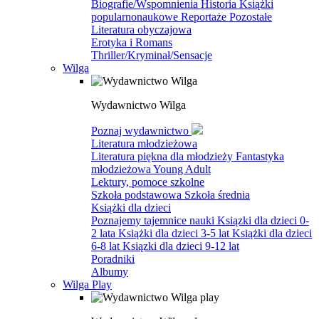
Biografie/Wspomnienia
Historia
Książki
popularnonaukowe
Reportaże
Pozostałe
Literatura obyczajowa
Erotyka i Romans
Thriller/Kryminał/Sensacje
Wilga
Wydawnictwo Wilga
Poznaj wydawnictwo
Literatura młodzieżowa
Literatura piękna dla młodzieży
Fantastyka
młodzieżowa
Young Adult
Lektury, pomoce szkolne
Szkoła podstawowa
Szkoła średnia
Książki dla dzieci
Poznajemy tajemnice nauki
Ksiązki dla dzieci 0-
2 lata
Książki dla dzieci 3-5 lat
Książki dla dzieci
6-8 lat
Ksiązki dla dzieci 9-12 lat
Poradniki
Albumy
Wilga Play