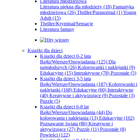
Literatura młodzieżowa
Literatura piękna dla młodzieży
(18)
Fantastyka
młodzieżowa
(26)
Thriller/Paranormal
(1)
Young
Adult
(15)
Thriller/Kryminał/Sensacje
Literatura fantasy
Książki dla dzieci
Książki dla dzieci 0-2 lata
Bajki/Wiersze/Opowiadania
(125)
Dla
najmłodszych
(26)
Kolorowanki i naklejanki
(9)
Edukacyjne
(15)
Interaktywne
(78)
Pozostałe
(5)
Książki dla dzieci 3-5 lata
Bajki/Wiersze/Opowiadania
(187)
Kolorowanki i
naklejanki
(168)
Edukacyjne
(60)
Interaktywne
(40)
Kreatywne i aktywizujące
(9)
Pozostałe
(3)
Puzzle
(5)
Książki dla dzieci 6-8 lat
Bajki/Wiersze/Opowiadania
(44)
Do
kolorowania i naklejania
(13)
Edukacyjne
(102)
Poznawanie świata
(86)
Kreatywne i
aktywizujące
(27)
Puzzle
(11)
Pozostałe
(8)
Powieści
(122)