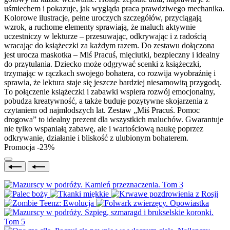
uśmiechem i pokazuje, jak wygląda praca prawdziwego mechanika.
Kolorowe ilustracje, pełne uroczych szczegółów, przyciągają
wzrok, a ruchome elementy sprawiają, że maluch aktywnie
uczestniczy w lekturze – przesuwając, odkrywając i z radością
wracając do książeczki za każdym razem. Do zestawu dołączona
jest urocza maskotka – Miś Pracuś, mięciutki, bezpieczny i idealny
do przytulania. Dziecko może odgrywać scenki z książeczki,
trzymając w rączkach swojego bohatera, co rozwija wyobraźnię i
sprawia, że lektura staje się jeszcze bardziej niesamowitą przygodą.
To połączenie książeczki i zabawki wspiera rozwój emocjonalny,
pobudza kreatywność, a także buduje pozytywne skojarzenia z
czytaniem od najmłodszych lat. Zestaw „Miś Pracuś. Pomoc
drogowa” to idealny prezent dla wszystkich maluchów. Gwarantuje
nie tylko wspaniałą zabawę, ale i wartościową naukę poprzez
odkrywanie, działanie i bliskość z ulubionym bohaterem.
Promocja -23%