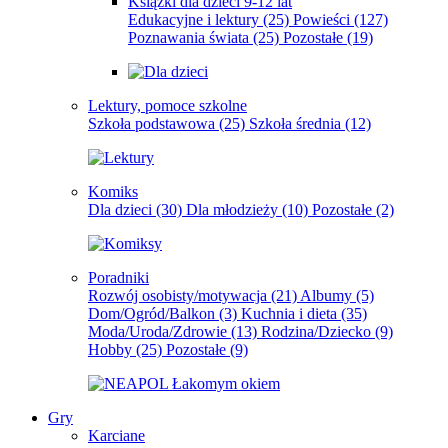
Książki dla dzieci 9-12 lat
Edukacyjne i lektury
(25)
Powieści
(127)
Poznawania świata
(25)
Pozostałe
(19)
Lektury, pomoce szkolne
Szkoła podstawowa
(25)
Szkoła średnia
(12)
Komiks
Dla dzieci
(30)
Dla młodzieży
(10)
Pozostałe
(2)
Poradniki
Rozwój osobisty/motywacja
(21)
Albumy
(5)
Dom/Ogród/Balkon
(3)
Kuchnia i dieta
(35)
Moda/Uroda/Zdrowie
(13)
Rodzina/Dziecko
(9)
Hobby
(25)
Pozostałe
(9)
Gry
Karciane