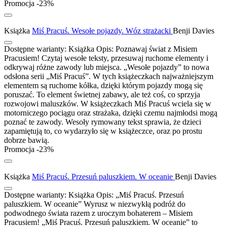
Promocja -23%
Książka
Miś Pracuś. Wesołe pojazdy. Wóz strażacki
Benji Davies
Dostępne warianty:
Książka
Opis:
Poznawaj świat z Misiem
Pracusiem! Czytaj wesołe teksty, przesuwaj ruchome elementy i
odkrywaj różne zawody lub miejsca. „Wesołe pojazdy” to nowa
odsłona serii „Miś Pracuś”. W tych książeczkach najważniejszym
elementem są ruchome kółka, dzięki którym pojazdy mogą się
poruszać. To element świetnej zabawy, ale też coś, co sprzyja
rozwojowi maluszków. W książeczkach Miś Pracuś wciela się w
motorniczego pociągu oraz strażaka, dzięki czemu najmłodsi mogą
poznać te zawody. Wesoły rymowany tekst sprawia, że dzieci
zapamiętują to, co wydarzyło się w książeczce, oraz po prostu
dobrze bawią.
Promocja -23%
Książka
Miś Pracuś. Przesuń paluszkiem. W oceanie
Benji Davies
Dostępne warianty:
Książka
Opis:
„Miś Pracuś. Przesuń
paluszkiem. W oceanie” Wyrusz w niezwykłą podróż do
podwodnego świata razem z uroczym bohaterem – Misiem
Pracusiem! „Miś Pracuś. Przesuń paluszkiem. W oceanie” to