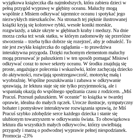
wyjątkowa książeczka dla najmłodszych, która zabiera dzieci w
pełną przygód wyprawę w głębiny oceanu. Maluchy mogą
wspólnie z Misiem odkrywać tajemnice oceanu i spotykać jego
niezwykłych mieszkańców. Na stronach tej pięknie ilustrowanej
książki kryją się kolorowe rybki, wesołe koniki morskie,
rozgwiazdy, a także ukryte w głębinach kraby i meduzy. Na dnie
morza czeka też wrak statku, w którym zadomowiły się przeróżne
stworzenia – trzeba tylko dobrze się rozejrzeć, aby je odnaleźć. To
nie jest zwykła książeczka do oglądania – to prawdziwa
interaktywna przygoda. Dzięki ruchomym elementom maluchy
mogą przesuwać je paluszkiem i w ten sposób pomagać Misiowi
odkrywać coraz to nowe sekrety oceanu. W środku znajdują się
proste, angażujące polecenia i wskazówki, które zachęcają dziecko
do aktywności, rozwijają spostrzegawczość, motorykę małą i
wyobraźnię. Wspólne poszukiwania i zabawa w odkrywanie
sprawiają, że lektura staje się nie tylko przyjemnością, ale i
wspaniałą okazją do wspólnego spędzania czasu z rodzicem. „Miś
Pracuś. Przesuń paluszkiem. W oceanie” to książka w twardej
oprawie, idealna do małych rączek. Urocze ilustracje, sympatyczny
bohater i pomysłowe interaktywne rozwiązania sprawią, że Miś
Pracuś szybko zdobędzie serce każdego dziecka i stanie się
ulubionym towarzyszem w odkrywaniu świata. To obowiązkowa
lektura dla wszystkich małych odkrywców, którzy uwielbiają
przygody i marzą o podwodnej wyprawie pełnej niespodzianek.
Promocja -23%