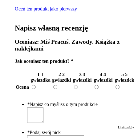
Oceń ten produkt jako pierwszy
Napisz własną recenzję
Oceniasz:
Miś Pracuś. Zawody. Książka z
naklejkami
Jak oceniasz ten produkt?
*
1
1
2
2
3
3
4
4
5
5
gwiazdka
gwiazdki
gwiazdki
gwiazdki
gwiazdek
Ocena
*
Napisz co myślisz o tym produkcie
Limit znaków:
*
Podaj swój nick