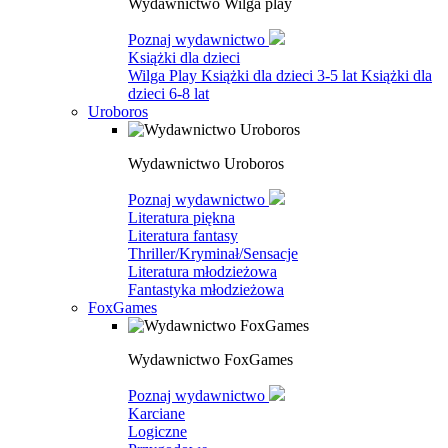
Wydawnictwo Wilga play
Poznaj wydawnictwo
Książki dla dzieci
Wilga Play
Książki dla dzieci 3-5 lat
Książki dla
dzieci 6-8 lat
Uroboros
Wydawnictwo Uroboros
Poznaj wydawnictwo
Literatura piękna
Literatura fantasy
Thriller/Kryminał/Sensacje
Literatura młodzieżowa
Fantastyka młodzieżowa
FoxGames
Wydawnictwo FoxGames
Poznaj wydawnictwo
Karciane
Logiczne