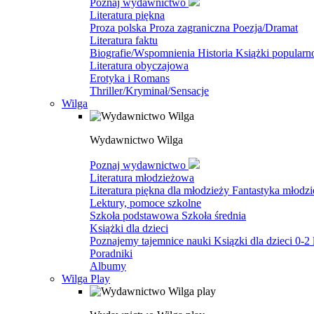
Poznaj wydawnictwo
Literatura piękna
Proza polska
Proza zagraniczna
Poezja/Dramat
Literatura faktu
Biografie/Wspomnienia
Historia
Książki popular
Literatura obyczajowa
Erotyka i Romans
Thriller/Kryminał/Sensacje
Wilga
Wydawnictwo Wilga
Poznaj wydawnictwo
Literatura młodzieżowa
Literatura piękna dla młodzieży
Fantastyka młodz
Lektury, pomoce szkolne
Szkoła podstawowa
Szkoła średnia
Książki dla dzieci
Poznajemy tajemnice nauki
Ksiązki dla dzieci 0-2 
Poradniki
Albumy
Wilga Play