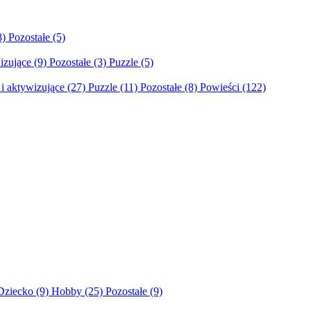
8)
Pozostałe
(5)
izujące
(9)
Pozostałe
(3)
Puzzle
(5)
i aktywizujące
(27)
Puzzle
(11)
Pozostałe
(8)
Powieści
(122)
Dziecko
(9)
Hobby
(25)
Pozostałe
(9)