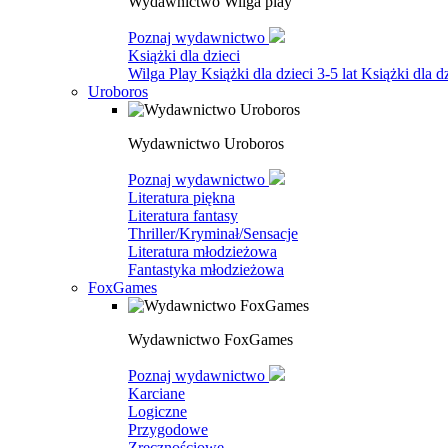
Wydawnictwo Wilga play
Poznaj wydawnictwo
Książki dla dzieci
Wilga Play
Książki dla dzieci 3-5 lat
Książki dla dz
Uroboros
Wydawnictwo Uroboros
Poznaj wydawnictwo
Literatura piękna
Literatura fantasy
Thriller/Kryminał/Sensacje
Literatura młodzieżowa
Fantastyka młodzieżowa
FoxGames
Wydawnictwo FoxGames
Poznaj wydawnictwo
Karciane
Logiczne
Przygodowe
Zręcznościowe