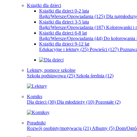
Książki dla dzieci
Książki dla dzieci 0-2 lata
Bajki/Wiersze/Opowiadania
(125)
Dla najmłodsz
Książki dla dzieci 3-5 lata
Bajki/Wiersze/Opowiadania
(187)
Kolorowanki i 
Książki dla dzieci 6-8 lat
Bajki/Wiersze/Opowiadania
(44)
Do kolorowania i
Książki dla dzieci 9-12 lat
Edukacyjne i lektury
(25)
Powieści
(127)
Poznawa
Lektury, pomoce szkolne
Szkoła podstawowa
(25)
Szkoła średnia
(12)
Komiks
Dla dzieci
(30)
Dla młodzieży
(10)
Pozostałe
(2)
Poradniki
Rozwój osobisty/motywacja
(21)
Albumy
(5)
Dom/Ogró