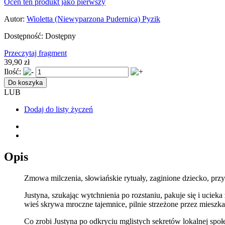
Oceń ten produkt jako pierwszy
Autor:
Wioletta (Niewyparzona Pudernica) Pyzik
Dostępność:
Dostępny
Przeczytaj fragment
39,90 zł
Ilość:
Do koszyka
LUB
Dodaj do listy życzeń
Opis
Zmowa milczenia, słowiańskie rytuały, zaginione dziecko, prz
Justyna, szukając wytchnienia po rozstaniu, pakuje się i ucie
wieś skrywa mroczne tajemnice, pilnie strzeżone przez mieszk
Co zrobi Justyna po odkryciu mglistych sekretów lokalnej spo