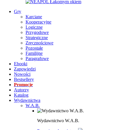
Gry
Karciane
Kooperacyjne
Logiczne
Przygodowe
Strategiczne
Zręcznościowe
Pozostałe
Familijne
Paragrafowe
Ebooki
Zapowiedzi
Nowości
Bestsellery
Promocje
Autorzy
Katalog
Wydawnictwa
W.A.B.
Wydawnictwo W.A.B.