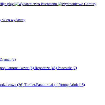
/Dramat
(2)
 popularnonaukowe
(6)
Reportaże
(45)
Pozostałe
(7)
młodzieżowa
(26)
Thriller/Paranormal
(1)
Young Adult
(15)