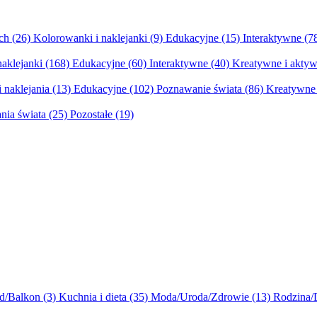
ych
(26)
Kolorowanki i naklejanki
(9)
Edukacyjne
(15)
Interaktywne
(7
naklejanki
(168)
Edukacyjne
(60)
Interaktywne
(40)
Kreatywne i aktyw
 naklejania
(13)
Edukacyjne
(102)
Poznawanie świata
(86)
Kreatywne 
nia świata
(25)
Pozostałe
(19)
d/Balkon
(3)
Kuchnia i dieta
(35)
Moda/Uroda/Zdrowie
(13)
Rodzina/