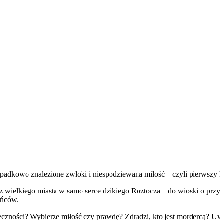
ypadkowo znalezione zwłoki i niespodziewana miłość – czyli pierwszy
ka z wielkiego miasta w samo serce dzikiego Roztocza – do wioski o p
ańców.
łeczności? Wybierze miłość czy prawdę? Zdradzi, kto jest mordercą? 