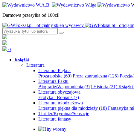
Darmowa przesyłka od 100zł!
0
Książki
Literatura
Literatura Piękna
Proza polska
(60)
Proza zagraniczna
(125)
Poezja
Literatura Faktu
Biografie/Wspomnienia
(37)
Historia
(21)
Książki
Literatura obyczajowa
Erotyka i Romans
(7)
Literatura młodzieżowa
Literatura piękna dla młodzieży
(18)
Fantastyka 
Thriller/Kryminał/Sensacje
Literatura fantasy