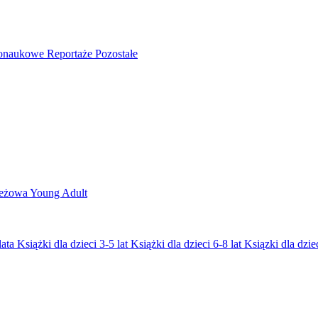
nonaukowe
Reportaże
Pozostałe
ieżowa
Young Adult
lata
Książki dla dzieci 3-5 lat
Książki dla dzieci 6-8 lat
Ksiązki dla dziec