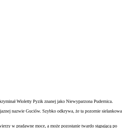
 kryminał Wioletty Pyzik znanej jako Niewyparzona Pudernica.
rzyjaznej nazwie Guciów. Szybko odkrywa, że ta pozornie sielankowa
Uwierzy w pradawne moce, a może pozostanie twardo stąpającą po