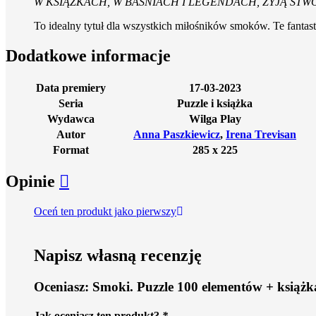
W KSIĄŻKACH, W BAŚNIACH I LEGENDACH, ŻYJĄ ST
To idealny tytuł dla wszystkich miłośników smoków. Te fantas
Dodatkowe informacje
Data premiery
17-03-2023
Seria
Puzzle i książka
Wydawca
Wilga Play
Autor
Anna Paszkiewicz
,
Irena Trevisan
Format
285 x 225
Opinie
Oceń ten produkt jako pierwszy
Napisz własną recenzję
Oceniasz:
Smoki. Puzzle 100 elementów + książk
Jak oceniasz ten produkt?
*