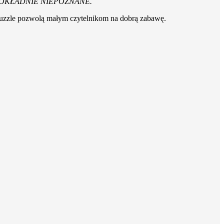
DOKŁADNIE NIEPOZNANE.
i puzzle pozwolą małym czytelnikom na dobrą zabawę.