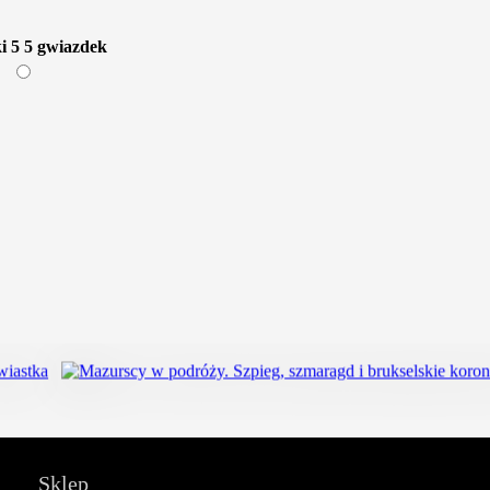
i
5
5 gwiazdek
Sklep