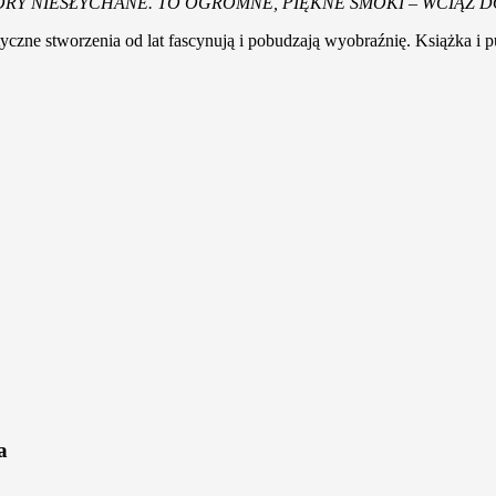
WORY NIESŁYCHANE. TO OGROMNE, PIĘKNE SMOKI – WCIĄŻ 
tyczne stworzenia od lat fascynują i pobudzają wyobraźnię. Książka 
a