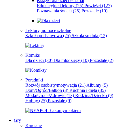
Książki dla dzieci 9-12 lat
Edukacyjne i lektury
(25)
Powieści
(127)
Poznawania świata
(25)
Pozostałe
(19)
Lektury, pomoce szkolne
Szkoła podstawowa
(25)
Szkoła średnia
(12)
Komiks
Dla dzieci
(30)
Dla młodzieży
(10)
Pozostałe
(2)
Poradniki
Rozwój osobisty/motywacja
(21)
Albumy
(5)
Dom/Ogród/Balkon
(3)
Kuchnia i dieta
(35)
Moda/Uroda/Zdrowie
(13)
Rodzina/Dziecko
(9)
Hobby
(25)
Pozostałe
(9)
Gry
Karciane