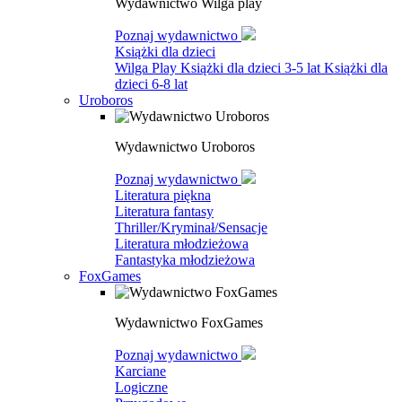
Wydawnictwo Wilga play
Poznaj wydawnictwo
Książki dla dzieci
Wilga Play
Książki dla dzieci 3-5 lat
Książki dla
dzieci 6-8 lat
Uroboros
Wydawnictwo Uroboros
Poznaj wydawnictwo
Literatura piękna
Literatura fantasy
Thriller/Kryminał/Sensacje
Literatura młodzieżowa
Fantastyka młodzieżowa
FoxGames
Wydawnictwo FoxGames
Poznaj wydawnictwo
Karciane
Logiczne