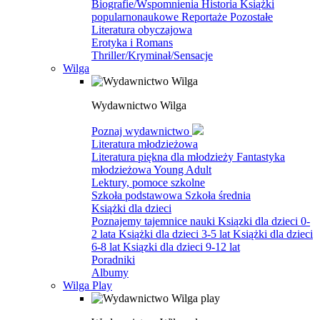
Biografie/Wspomnienia
Historia
Książki
popularnonaukowe
Reportaże
Pozostałe
Literatura obyczajowa
Erotyka i Romans
Thriller/Kryminał/Sensacje
Wilga
Wydawnictwo Wilga
Poznaj wydawnictwo
Literatura młodzieżowa
Literatura piękna dla młodzieży
Fantastyka
młodzieżowa
Young Adult
Lektury, pomoce szkolne
Szkoła podstawowa
Szkoła średnia
Książki dla dzieci
Poznajemy tajemnice nauki
Ksiązki dla dzieci 0-
2 lata
Książki dla dzieci 3-5 lat
Książki dla dzieci
6-8 lat
Ksiązki dla dzieci 9-12 lat
Poradniki
Albumy
Wilga Play