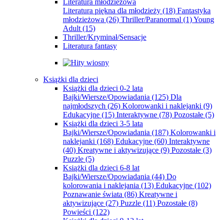
Literatura młodzieżowa
Literatura piękna dla młodzieży
(18)
Fantastyka
młodzieżowa
(26)
Thriller/Paranormal
(1)
Young
Adult
(15)
Thriller/Kryminał/Sensacje
Literatura fantasy
Książki dla dzieci
Książki dla dzieci 0-2 lata
Bajki/Wiersze/Opowiadania
(125)
Dla
najmłodszych
(26)
Kolorowanki i naklejanki
(9)
Edukacyjne
(15)
Interaktywne
(78)
Pozostałe
(5)
Książki dla dzieci 3-5 lata
Bajki/Wiersze/Opowiadania
(187)
Kolorowanki i
naklejanki
(168)
Edukacyjne
(60)
Interaktywne
(40)
Kreatywne i aktywizujące
(9)
Pozostałe
(3)
Puzzle
(5)
Książki dla dzieci 6-8 lat
Bajki/Wiersze/Opowiadania
(44)
Do
kolorowania i naklejania
(13)
Edukacyjne
(102)
Poznawanie świata
(86)
Kreatywne i
aktywizujące
(27)
Puzzle
(11)
Pozostałe
(8)
Powieści
(122)