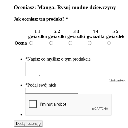
Oceniasz:
Manga. Rysuj modne dziewczyny
Jak oceniasz ten produkt?
*
1
1
2
2
3
3
4
4
5
5
gwiazdka
gwiazdki
gwiazdki
gwiazdki
gwiazdek
Ocena
*
Napisz co myślisz o tym produkcie
Limit znaków:
*
Podaj swój nick
Dodaj recenzję