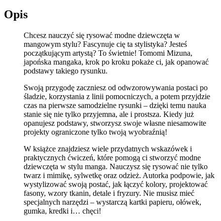
Opis
Chcesz nauczyć się rysować modne dziewczęta w
mangowym stylu? Fascynuje cię ta stylistyka? Jesteś
początkującym artystą? To świetnie! Tomomi Mizuna,
japońska mangaka, krok po kroku pokaże ci, jak opanować
podstawy takiego rysunku.
Swoją przygodę zaczniesz od odwzorowywania postaci po
śladzie, korzystania z linii pomocniczych, a potem przyjdzie
czas na pierwsze samodzielne rysunki – dzięki temu nauka
stanie się nie tylko przyjemna, ale i prostsza. Kiedy już
opanujesz podstawy, stworzysz swoje własne niesamowite
projekty ograniczone tylko twoją wyobraźnią!
W książce znajdziesz wiele przydatnych wskazówek i
praktycznych ćwiczeń, które pomogą ci stworzyć modne
dziewczęta w stylu manga. Nauczysz się rysować nie tylko
twarz i mimikę, sylwetkę oraz odzież. Autorka podpowie, jak
wystylizować swoją postać, jak łączyć kolory, projektować
fasony, wzory tkanin, detale i fryzury. Nie musisz mieć
specjalnych narzędzi – wystarczą kartki papieru, ołówek,
gumka, kredki i… chęci!