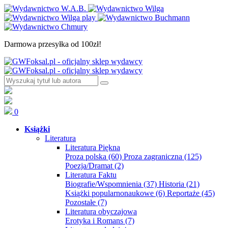
Darmowa przesyłka od 100zł!
0
Książki
Literatura
Literatura Piękna
Proza polska
(60)
Proza zagraniczna
(125)
Poezja/Dramat
(2)
Literatura Faktu
Biografie/Wspomnienia
(37)
Historia
(21)
Książki popularnonaukowe
(6)
Reportaże
(45)
Pozostałe
(7)
Literatura obyczajowa
Erotyka i Romans
(7)