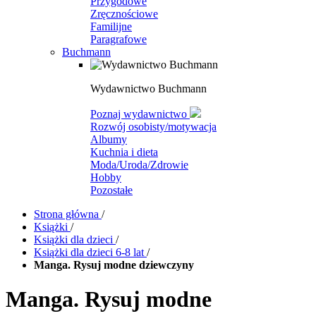
Przygodowe
Zręcznościowe
Familijne
Paragrafowe
Buchmann
Wydawnictwo Buchmann
Poznaj wydawnictwo
Rozwój osobisty/motywacja
Albumy
Kuchnia i dieta
Moda/Uroda/Zdrowie
Hobby
Pozostałe
Strona główna
/
Książki
/
Książki dla dzieci
/
Książki dla dzieci 6-8 lat
/
Manga. Rysuj modne dziewczyny
Manga. Rysuj modne