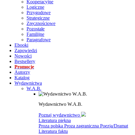
Kooperacyjne
Logiczne
Przygodowe
Strategiczne
Zręcznościowe
Pozostałe
Familijne
Paragrafowe
Ebooki
Zapowiedzi
Nowości
Bestsellery
Promocje
Autorzy
Katalog
Wydawnictwa
W.A.B.
Wydawnictwo W.A.B.
Poznaj wydawnictwo
Literatura piękna
Proza polska
Proza zagraniczna
Poezja/Dramat
Literatura faktu