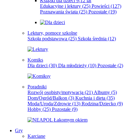
Książki dla dzieci 9-12 lat
Edukacyjne i lektury
(25)
Powieści
(127)
Poznawania świata
(25)
Pozostałe
(19)
Lektury, pomoce szkolne
Szkoła podstawowa
(25)
Szkoła średnia
(12)
Komiks
Dla dzieci
(30)
Dla młodzieży
(10)
Pozostałe
(2)
Poradniki
Rozwój osobisty/motywacja
(21)
Albumy
(5)
Dom/Ogród/Balkon
(3)
Kuchnia i dieta
(35)
Moda/Uroda/Zdrowie
(13)
Rodzina/Dziecko
(9)
Hobby
(25)
Pozostałe
(9)
Gry
Karciane