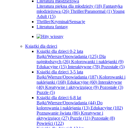
Literatura młodzieżowa
Literatura piękna dla młodzieży
(18)
Fantastyka
młodzieżowa
(26)
Thriller/Paranormal
(1)
Young
Adult
(15)
Thriller/Kryminał/Sensacje
Literatura fantasy
Książki dla dzieci
Książki dla dzieci 0-2 lata
Bajki/Wiersze/Opowiadania
(125)
Dla
najmłodszych
(26)
Kolorowanki i naklejanki
(9)
Edukacyjne
(15)
Interaktywne
(78)
Pozostałe
(5)
Książki dla dzieci 3-5 lata
Bajki/Wiersze/Opowiadania
(187)
Kolorowanki i
naklejanki
(168)
Edukacyjne
(60)
Interaktywne
(40)
Kreatywne i aktywizujące
(9)
Pozostałe
(3)
Puzzle
(5)
Książki dla dzieci 6-8 lat
Bajki/Wiersze/Opowiadania
(44)
Do
kolorowania i naklejania
(13)
Edukacyjne
(102)
Poznawanie świata
(86)
Kreatywne i
aktywizujące
(27)
Puzzle
(11)
Pozostałe
(8)
Powieści
(122)