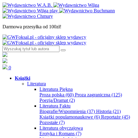
Darmowa przesyłka od 100zł!
0
Książki
Literatura
Literatura Piękna
Proza polska
(60)
Proza zagraniczna
(125)
Poezja/Dramat
(2)
Literatura Faktu
Biografie/Wspomnienia
(37)
Historia
(21)
Książki popularnonaukowe
(6)
Reportaże
(45)
Pozostałe
(7)
Literatura obyczajowa
Erotyka i Romans
(7)