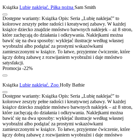
Książka
Lubię naklejać. Piłka nożna
Sam Smith
Dostępne warianty:
Książka
Opis:
Seria „Lubię naklejać” to
kolorowe zeszyty pełne radości i kreatywnej zabawy. W każdej
książce dziecko znajdzie mnóstwo barwnych naklejek – aż 8 stron,
które zachęcają do działania i odkrywania. Naklejkami można
bawić się na dwa sposoby: wyklejać ilustracje według własnej
wyobraźni albo podążać za prostymi wskazówkami
zamieszczonymi w książce. To łatwe, przyjemne ćwiczenie, które
łączy dobrą zabawę z rozwijaniem wyobraźni i daje mnóstwo
satysfakcji.
Promocja -22%
Książka
Lubię naklejać. Zoo
Holly Bathie
Dostępne warianty:
Książka
Opis:
Seria „Lubię naklejać” to
kolorowe zeszyty pełne radości i kreatywnej zabawy. W każdej
książce dziecko znajdzie mnóstwo barwnych naklejek – aż 8 stron,
które zachęcają do działania i odkrywania. Naklejkami można
bawić się na dwa sposoby: wyklejać ilustracje według własnej
wyobraźni albo podążać za prostymi wskazówkami
zamieszczonymi w książce. To łatwe, przyjemne ćwiczenie, które
łączy dobrą zabawę z rozwijaniem wyobraźni i daje mnóstwo