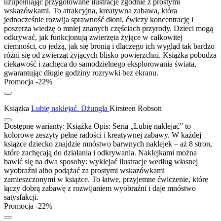
uzupełniając przygotowane ilustracje zgodnie z prostymi
wskazówkami. To atrakcyjna, kreatywna zabawa, która
jednocześnie rozwija sprawność dłoni, ćwiczy koncentrację i
poszerza wiedzę o mniej znanych częściach przyrody. Dzieci mogą
odkrywać, jak funkcjonują zwierzęta żyjące w całkowitej
ciemności, co jedzą, jak się bronią i dlaczego ich wygląd tak bardzo
różni się od zwierząt żyjących blisko powierzchni. Książka pobudza
ciekawość i zachęca do samodzielnego eksplorowania świata,
gwarantując długie godziny rozrywki bez ekranu.
Promocja -22%
Książka
Lubię naklejać. Dżungla
Kirsteen Robson
Dostępne warianty:
Książka
Opis:
Seria „Lubię naklejać” to
kolorowe zeszyty pełne radości i kreatywnej zabawy. W każdej
książce dziecko znajdzie mnóstwo barwnych naklejek – aż 8 stron,
które zachęcają do działania i odkrywania. Naklejkami można
bawić się na dwa sposoby: wyklejać ilustracje według własnej
wyobraźni albo podążać za prostymi wskazówkami
zamieszczonymi w książce. To łatwe, przyjemne ćwiczenie, które
łączy dobrą zabawę z rozwijaniem wyobraźni i daje mnóstwo
satysfakcji.
Promocja -22%