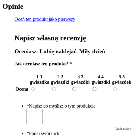
Opinie
Oceń ten produkt jako pierwszy
Napisz własną recenzję
Oceniasz:
Lubię naklejać. Miły dzień
Jak oceniasz ten produkt?
*
1
1
2
2
3
3
4
4
5
5
gwiazdka
gwiazdki
gwiazdki
gwiazdki
gwiazdek
Ocena
*
Napisz co myślisz o tym produkcie
Limit znaków:
*
Podaj swój nick