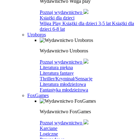
Wydawnictwo Wilga play
Poznaj wydawnictwo
Książki dla dzieci
Wilga Play
Książki dla dzieci 3-5 lat
Książki dla
dzieci 6-8 lat
Uroboros
Wydawnictwo Uroboros
Poznaj wydawnictwo
Literatura piękna
Literatura fantasy
Thriller/Kryminał/Sensacje
Literatura młodzieżowa
Fantastyka młodzieżowa
FoxGames
Wydawnictwo FoxGames
Poznaj wydawnictwo
Karciane
Logiczne