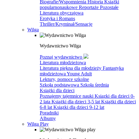
Biografie/Wspomnienia
Historia
Książki
popularnonaukowe
Reportaże
Pozostałe
Literatura obyczajowa
Erotyka i Romans
Thriller/Kryminał/Sensacje
Wilga
Wydawnictwo Wilga
Poznaj wydawnictwo
Literatura młodzieżowa
Literatura piękna dla młodzieży
Fantastyka
młodzieżowa
Young Adult
Lektury, pomoce szkolne
Szkoła podstawowa
Szkoła średnia
Książki dla dzieci
Poznajemy tajemnice nauki
Ksiązki dla dzieci 0-
2 lata
Książki dla dzieci 3-5 lat
Książki dla dzieci
6-8 lat
Ksiązki dla dzieci 9-12 lat
Poradniki
Albumy
Wilga Play