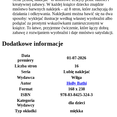
kreatywnej zabawy. W każdej książce dziecko znajdzie
mnóstwo barwnych naklejek – aż 8 stron, które zachęcają do
działania i odkrywania. Naklejkami można bawić się na dwa
sposoby: wyklejać ilustracje według własnej wyobraźni albo
podążać za prostymi wskazówkami zamieszczonymi w
książce. To łatwe, przyjemne ćwiczenie, które łączy dobrą
zabawę z rozwijaniem wyobraźni i daje mnóstwo satysfakcji.
Dodatkowe informacje
Data
01-07-2026
premiery
Liczba stron
16
Seria
Lubię naklejać
Wydawca
Wilga
Autor
Holly Bathi
Format
168 x 238
ISBN
978-83-8425-324-3
Kategoria
dla dzieci
Wydawcy
Typ okładki
miękka