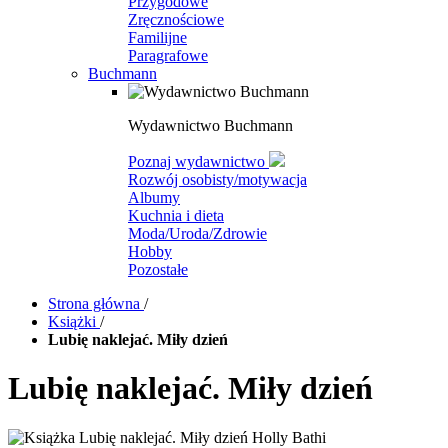
Przygodowe
Zręcznościowe
Familijne
Paragrafowe
Buchmann
Wydawnictwo Buchmann
Poznaj wydawnictwo
Rozwój osobisty/motywacja
Albumy
Kuchnia i dieta
Moda/Uroda/Zdrowie
Hobby
Pozostałe
Strona główna
/
Książki
/
Lubię naklejać. Miły dzień
Lubię naklejać. Miły dzień