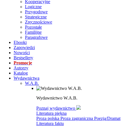
Kooperacyjne
Logiczne
Przygodowe
Strategiczne
Zręcznościowe
Pozostałe
Familijne
Paragrafowe
Ebooki
Zapowiedzi
Nowości
Bestsellery
Promocje
Autorzy
Katalog
Wydawnictwa
W.A.B.
Wydawnictwo W.A.B.
Poznaj wydawnictwo
Literatura piękna
Proza polska
Proza zagraniczna
Poezja/Dramat
Literatura faktu