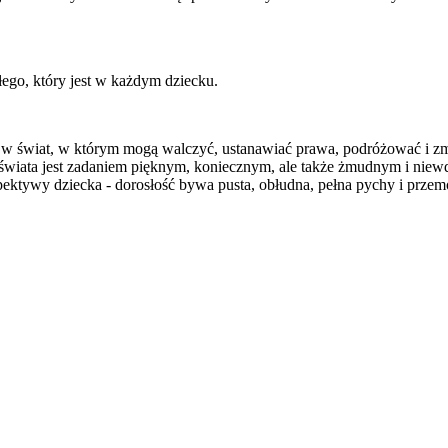
łego, który jest w każdym dziecku.
 w świat, w którym mogą walczyć, ustanawiać prawa, podróżować i zmien
świata jest zadaniem pięknym, koniecznym, ale także żmudnym i niewdz
pektywy dziecka - dorosłość bywa pusta, obłudna, pełna pychy i przemoc