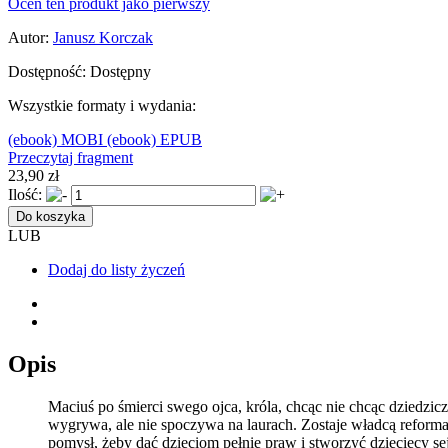
Oceń ten produkt jako pierwszy
Autor:
Janusz Korczak
Dostępność:
Dostępny
Wszystkie formaty i wydania:
(ebook) MOBI
(ebook) EPUB
Przeczytaj fragment
23,90 zł
Ilość:
Do koszyka
LUB
Dodaj do listy życzeń
Opis
Maciuś po śmierci swego ojca, króla, chcąc nie chcąc dziedz
wygrywa, ale nie spoczywa na laurach. Zostaje władcą reform
pomysł, żeby dać dzieciom pełnię praw i stworzyć dziecięcy 