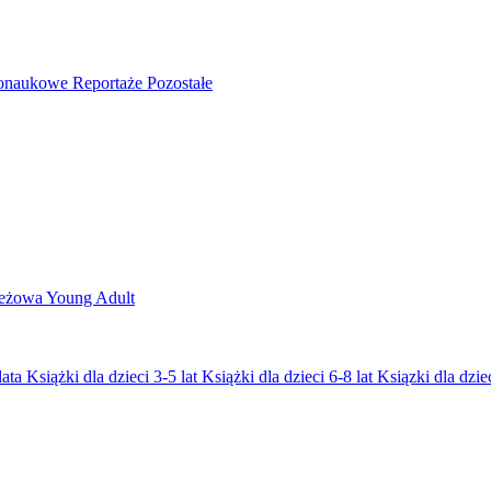
nonaukowe
Reportaże
Pozostałe
ieżowa
Young Adult
lata
Książki dla dzieci 3-5 lat
Książki dla dzieci 6-8 lat
Ksiązki dla dziec