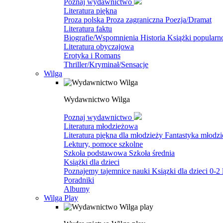
Poznaj wydawnictwo
Literatura piękna
Proza polska
Proza zagraniczna
Poezja/Dramat
Literatura faktu
Biografie/Wspomnienia
Historia
Książki popular
Literatura obyczajowa
Erotyka i Romans
Thriller/Kryminał/Sensacje
Wilga
Wydawnictwo Wilga
Poznaj wydawnictwo
Literatura młodzieżowa
Literatura piękna dla młodzieży
Fantastyka młodz
Lektury, pomoce szkolne
Szkoła podstawowa
Szkoła średnia
Książki dla dzieci
Poznajemy tajemnice nauki
Ksiązki dla dzieci 0-2 
Poradniki
Albumy
Wilga Play