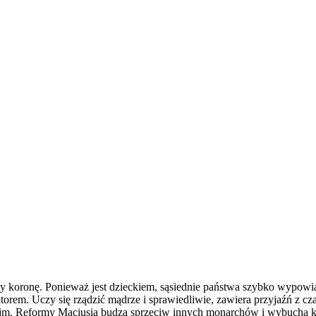
iczy koronę. Ponieważ jest dzieckiem, sąsiednie państwa szybko wypow
atorem. Uczy się rządzić mądrze i sprawiedliwie, zawiera przyjaźń 
sejm. Reformy Maciusia budzą sprzeciw innych monarchów i wybucha ko