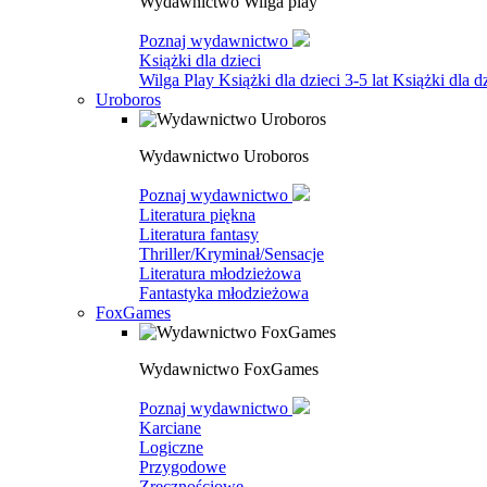
Wydawnictwo Wilga play
Poznaj wydawnictwo
Książki dla dzieci
Wilga Play
Książki dla dzieci 3-5 lat
Książki dla dz
Uroboros
Wydawnictwo Uroboros
Poznaj wydawnictwo
Literatura piękna
Literatura fantasy
Thriller/Kryminał/Sensacje
Literatura młodzieżowa
Fantastyka młodzieżowa
FoxGames
Wydawnictwo FoxGames
Poznaj wydawnictwo
Karciane
Logiczne
Przygodowe
Zręcznościowe