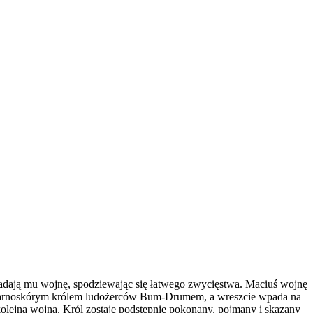
iadają mu wojnę, spodziewając się łatwego zwycięstwa. Maciuś wojnę
z czarnoskórym królem ludożerców Bum-Drumem, a wreszcie wpada na
lejna wojna. Król zostaje podstępnie pokonany, pojmany i skazany