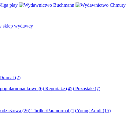
/Dramat
(2)
 popularnonaukowe
(6)
Reportaże
(45)
Pozostałe
(7)
młodzieżowa
(26)
Thriller/Paranormal
(1)
Young Adult
(15)