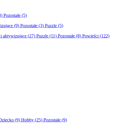
8)
Pozostałe
(5)
izujące
(9)
Pozostałe
(3)
Puzzle
(5)
i aktywizujące
(27)
Puzzle
(11)
Pozostałe
(8)
Powieści
(122)
Dziecko
(9)
Hobby
(25)
Pozostałe
(9)