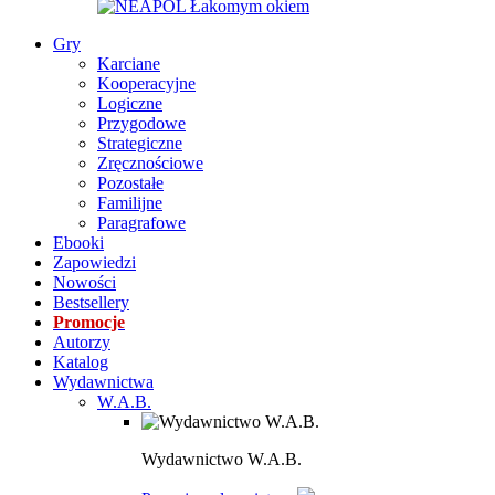
Gry
Karciane
Kooperacyjne
Logiczne
Przygodowe
Strategiczne
Zręcznościowe
Pozostałe
Familijne
Paragrafowe
Ebooki
Zapowiedzi
Nowości
Bestsellery
Promocje
Autorzy
Katalog
Wydawnictwa
W.A.B.
Wydawnictwo W.A.B.