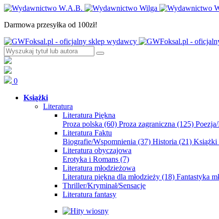
Darmowa przesyłka od 100zł!
0
Książki
Literatura
Literatura Piękna
Proza polska
(60)
Proza zagraniczna
(125)
Poezja
Literatura Faktu
Biografie/Wspomnienia
(37)
Historia
(21)
Książki
Literatura obyczajowa
Erotyka i Romans
(7)
Literatura młodzieżowa
Literatura piękna dla młodzieży
(18)
Fantastyka 
Thriller/Kryminał/Sensacje
Literatura fantasy