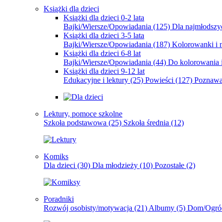
Książki dla dzieci
Książki dla dzieci 0-2 lata
Bajki/Wiersze/Opowiadania
(125)
Dla najmłodsz
Książki dla dzieci 3-5 lata
Bajki/Wiersze/Opowiadania
(187)
Kolorowanki i 
Książki dla dzieci 6-8 lat
Bajki/Wiersze/Opowiadania
(44)
Do kolorowania i
Książki dla dzieci 9-12 lat
Edukacyjne i lektury
(25)
Powieści
(127)
Poznawa
Lektury, pomoce szkolne
Szkoła podstawowa
(25)
Szkoła średnia
(12)
Komiks
Dla dzieci
(30)
Dla młodzieży
(10)
Pozostałe
(2)
Poradniki
Rozwój osobisty/motywacja
(21)
Albumy
(5)
Dom/Ogró