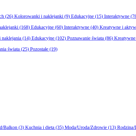
ych
(26)
Kolorowanki i naklejanki
(9)
Edukacyjne
(15)
Interaktywne
(7
naklejanki
(168)
Edukacyjne
(60)
Interaktywne
(40)
Kreatywne i aktyw
 naklejania
(14)
Edukacyjne
(102)
Poznawanie świata
(86)
Kreatywne 
nia świata
(25)
Pozostałe
(19)
d/Balkon
(3)
Kuchnia i dieta
(35)
Moda/Uroda/Zdrowie
(13)
Rodzina/