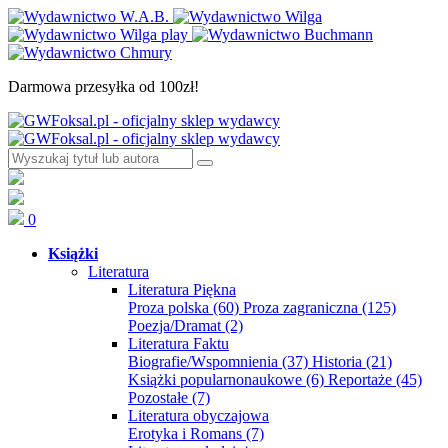
Darmowa przesyłka od 100zł!
0
Książki
Literatura
Literatura Piękna
Proza polska
(60)
Proza zagraniczna
(125)
Poezja/Dramat
(2)
Literatura Faktu
Biografie/Wspomnienia
(37)
Historia
(21)
Książki popularnonaukowe
(6)
Reportaże
(45)
Pozostałe
(7)
Literatura obyczajowa
Erotyka i Romans
(7)