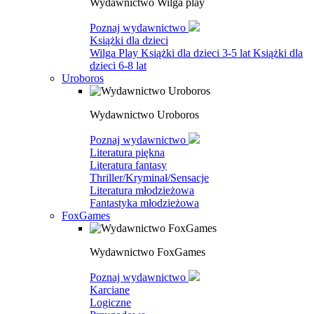
Wydawnictwo Wilga play
Poznaj wydawnictwo
Książki dla dzieci
Wilga Play
Książki dla dzieci 3-5 lat
Książki dla
dzieci 6-8 lat
Uroboros
Wydawnictwo Uroboros
Poznaj wydawnictwo
Literatura piękna
Literatura fantasy
Thriller/Kryminał/Sensacje
Literatura młodzieżowa
Fantastyka młodzieżowa
FoxGames
Wydawnictwo FoxGames
Poznaj wydawnictwo
Karciane
Logiczne