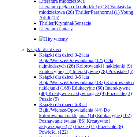
Literatura młodzieżowa
Literatura piękna dla młodzieży
(18)
Fantastyka
młodzieżowa
(26)
Thriller/Paranormal
(1)
Young
Adult
(15)
Thriller/Kryminał/Sensacje
Literatura fantasy
Książki dla dzieci
Książki dla dzieci 0-2 lata
Bajki/Wiersze/Opowiadania
(125)
Dla
najmłodszych
(26)
Kolorowanki i naklejanki
(9)
Edukacyjne
(15)
Interaktywne
(78)
Pozostałe
(5)
Książki dla dzieci 3-5 lata
Bajki/Wiersze/Opowiadania
(187)
Kolorowanki i
naklejanki
(168)
Edukacyjne
(60)
Interaktywne
(40)
Kreatywne i aktywizujące
(9)
Pozostałe
(3)
Puzzle
(5)
Książki dla dzieci 6-8 lat
Bajki/Wiersze/Opowiadania
(44)
Do
kolorowania i naklejania
(14)
Edukacyjne
(102)
Poznawanie świata
(86)
Kreatywne i
aktywizujące
(27)
Puzzle
(11)
Pozostałe
(8)
Powieści
(122)