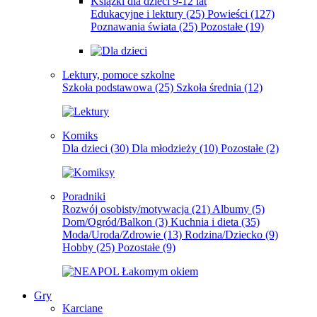
Książki dla dzieci 9-12 lat
Edukacyjne i lektury
(25)
Powieści
(127)
Poznawania świata
(25)
Pozostałe
(19)
Lektury, pomoce szkolne
Szkoła podstawowa
(25)
Szkoła średnia
(12)
Komiks
Dla dzieci
(30)
Dla młodzieży
(10)
Pozostałe
(2)
Poradniki
Rozwój osobisty/motywacja
(21)
Albumy
(5)
Dom/Ogród/Balkon
(3)
Kuchnia i dieta
(35)
Moda/Uroda/Zdrowie
(13)
Rodzina/Dziecko
(9)
Hobby
(25)
Pozostałe
(9)
Gry
Karciane