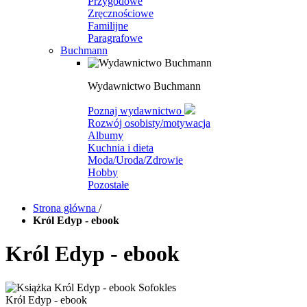
Przygodowe
Zręcznościowe
Familijne
Paragrafowe
Buchmann
Wydawnictwo Buchmann
Poznaj wydawnictwo
Rozwój osobisty/motywacja
Albumy
Kuchnia i dieta
Moda/Uroda/Zdrowie
Hobby
Pozostałe
Strona główna
/
Król Edyp - ebook
Król Edyp - ebook
Król Edyp - ebook