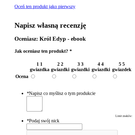
Oceń ten produkt jako pierwszy
Napisz własną recenzję
Oceniasz:
Król Edyp - ebook
Jak oceniasz ten produkt?
*
1
1
2
2
3
3
4
4
5
5
gwiazdka
gwiazdki
gwiazdki
gwiazdki
gwiazdek
Ocena
*
Napisz co myślisz o tym produkcie
Limit znaków:
*
Podaj swój nick