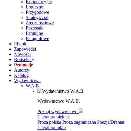
Kooperacyjne
Logiczne
Przygodowe
Strategiczne
Zręcznościowe
Pozostałe
Familijne
Paragrafowe
Ebooki
Zapowiedzi
Nowości
Bestsellery
Promocje
Autorzy
Katalog
Wydawnictwa
W.A.B.
Wydawnictwo W.A.B.
Poznaj wydawnictwo
Literatura piękna
Proza polska
Proza zagraniczna
Poezja/Dramat
Literatura faktu