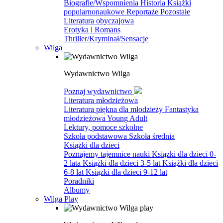
Biografie/Wspomnienia
Historia
Książki
popularnonaukowe
Reportaże
Pozostałe
Literatura obyczajowa
Erotyka i Romans
Thriller/Kryminał/Sensacje
Wilga
Wydawnictwo Wilga
Poznaj wydawnictwo
Literatura młodzieżowa
Literatura piękna dla młodzieży
Fantastyka
młodzieżowa
Young Adult
Lektury, pomoce szkolne
Szkoła podstawowa
Szkoła średnia
Książki dla dzieci
Poznajemy tajemnice nauki
Ksiązki dla dzieci 0-
2 lata
Książki dla dzieci 3-5 lat
Książki dla dzieci
6-8 lat
Ksiązki dla dzieci 9-12 lat
Poradniki
Albumy
Wilga Play