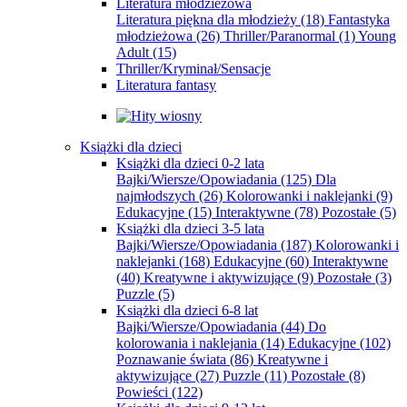
Literatura młodzieżowa
Literatura piękna dla młodzieży
(18)
Fantastyka
młodzieżowa
(26)
Thriller/Paranormal
(1)
Young
Adult
(15)
Thriller/Kryminał/Sensacje
Literatura fantasy
Książki dla dzieci
Książki dla dzieci 0-2 lata
Bajki/Wiersze/Opowiadania
(125)
Dla
najmłodszych
(26)
Kolorowanki i naklejanki
(9)
Edukacyjne
(15)
Interaktywne
(78)
Pozostałe
(5)
Książki dla dzieci 3-5 lata
Bajki/Wiersze/Opowiadania
(187)
Kolorowanki i
naklejanki
(168)
Edukacyjne
(60)
Interaktywne
(40)
Kreatywne i aktywizujące
(9)
Pozostałe
(3)
Puzzle
(5)
Książki dla dzieci 6-8 lat
Bajki/Wiersze/Opowiadania
(44)
Do
kolorowania i naklejania
(14)
Edukacyjne
(102)
Poznawanie świata
(86)
Kreatywne i
aktywizujące
(27)
Puzzle
(11)
Pozostałe
(8)
Powieści
(122)