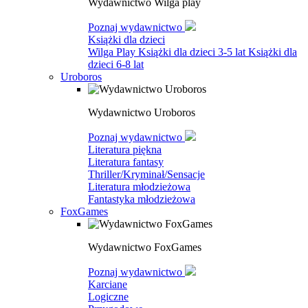
Wydawnictwo Wilga play
Poznaj wydawnictwo
Książki dla dzieci
Wilga Play
Książki dla dzieci 3-5 lat
Książki dla
dzieci 6-8 lat
Uroboros
Wydawnictwo Uroboros
Poznaj wydawnictwo
Literatura piękna
Literatura fantasy
Thriller/Kryminał/Sensacje
Literatura młodzieżowa
Fantastyka młodzieżowa
FoxGames
Wydawnictwo FoxGames
Poznaj wydawnictwo
Karciane
Logiczne