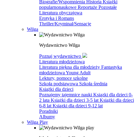
Biografie/Wspomnienia
Historia
Książki
popularnonaukowe
Reportaże
Pozostałe
Literatura obyczajowa
Erotyka i Romans
Thriller/Kryminał/Sensacje
Wilga
Wydawnictwo Wilga
Poznaj wydawnictwo
Literatura młodzieżowa
Literatura piękna dla młodzieży
Fantastyka
młodzieżowa
Young Adult
Lektury, pomoce szkolne
Szkoła podstawowa
Szkoła średnia
Książki dla dzieci
Poznajemy tajemnice nauki
Ksiązki dla dzieci 0-
2 lata
Książki dla dzieci 3-5 lat
Książki dla dzieci
6-8 lat
Ksiązki dla dzieci 9-12 lat
Poradniki
Albumy
Wilga Play