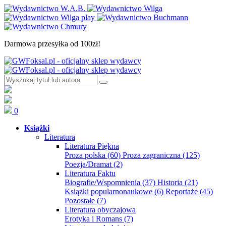
Darmowa przesyłka od 100zł!
0
Książki
Literatura
Literatura Piękna
Proza polska
(60)
Proza zagraniczna
(125)
Poezja/Dramat
(2)
Literatura Faktu
Biografie/Wspomnienia
(37)
Historia
(21)
Książki popularnonaukowe
(6)
Reportaże
(45)
Pozostałe
(7)
Literatura obyczajowa
Erotyka i Romans
(7)