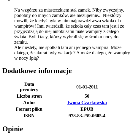
Na wzgórzu za miasteczkiem stał zamek. Niby zwyczajny,
podobny do innych zamków, ale niezupełnie... Niektórzy
mówili, że kiedyś była w nim najprawdziwsza szkoła dla
wampirów! Inni twierdzili, że szkoła cały czas tam jest i że
przyjeżdżają do niej autobusami małe wampiry z całego
świata. Byli i tacy, którzy wybrali się w środku nocy do
zamku.
Ale niestety, nie spotkali tam ani jednego wampira. Może
dlatego, że akurat były wakacje? A może dlatego, że wampiry
w nocy śpią?
Dodatkowe informacje
Data
01-01-2011
premiery
Liczba stron
50
Autor
Iwona Czarkowska
Format pliku
EPUB
ISBN
978-83-259-0605-4
Opinie