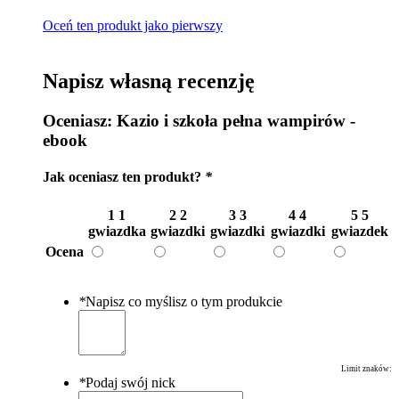
Oceń ten produkt jako pierwszy
Napisz własną recenzję
Oceniasz:
Kazio i szkoła pełna wampirów -
ebook
Jak oceniasz ten produkt?
*
1
1
2
2
3
3
4
4
5
5
gwiazdka
gwiazdki
gwiazdki
gwiazdki
gwiazdek
Ocena
*
Napisz co myślisz o tym produkcie
Limit znaków:
*
Podaj swój nick