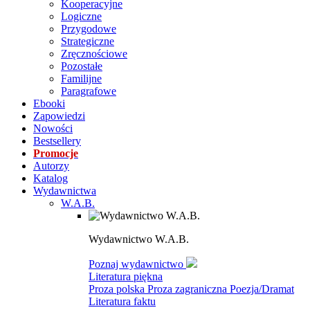
Kooperacyjne
Logiczne
Przygodowe
Strategiczne
Zręcznościowe
Pozostałe
Familijne
Paragrafowe
Ebooki
Zapowiedzi
Nowości
Bestsellery
Promocje
Autorzy
Katalog
Wydawnictwa
W.A.B.
Wydawnictwo W.A.B.
Poznaj wydawnictwo
Literatura piękna
Proza polska
Proza zagraniczna
Poezja/Dramat
Literatura faktu