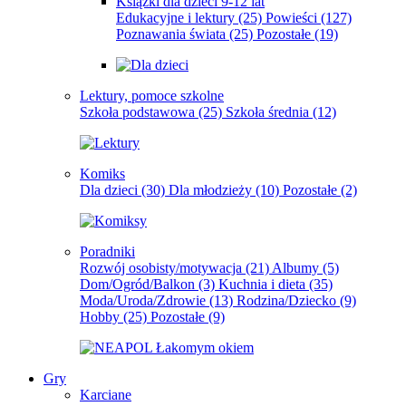
Książki dla dzieci 9-12 lat
Edukacyjne i lektury
(25)
Powieści
(127)
Poznawania świata
(25)
Pozostałe
(19)
Lektury, pomoce szkolne
Szkoła podstawowa
(25)
Szkoła średnia
(12)
Komiks
Dla dzieci
(30)
Dla młodzieży
(10)
Pozostałe
(2)
Poradniki
Rozwój osobisty/motywacja
(21)
Albumy
(5)
Dom/Ogród/Balkon
(3)
Kuchnia i dieta
(35)
Moda/Uroda/Zdrowie
(13)
Rodzina/Dziecko
(9)
Hobby
(25)
Pozostałe
(9)
Gry
Karciane