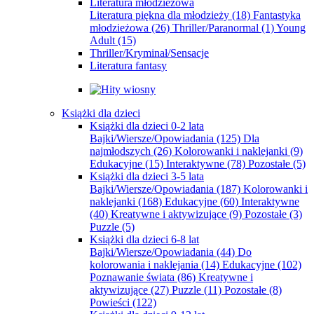
Literatura młodzieżowa
Literatura piękna dla młodzieży
(18)
Fantastyka
młodzieżowa
(26)
Thriller/Paranormal
(1)
Young
Adult
(15)
Thriller/Kryminał/Sensacje
Literatura fantasy
Książki dla dzieci
Książki dla dzieci 0-2 lata
Bajki/Wiersze/Opowiadania
(125)
Dla
najmłodszych
(26)
Kolorowanki i naklejanki
(9)
Edukacyjne
(15)
Interaktywne
(78)
Pozostałe
(5)
Książki dla dzieci 3-5 lata
Bajki/Wiersze/Opowiadania
(187)
Kolorowanki i
naklejanki
(168)
Edukacyjne
(60)
Interaktywne
(40)
Kreatywne i aktywizujące
(9)
Pozostałe
(3)
Puzzle
(5)
Książki dla dzieci 6-8 lat
Bajki/Wiersze/Opowiadania
(44)
Do
kolorowania i naklejania
(14)
Edukacyjne
(102)
Poznawanie świata
(86)
Kreatywne i
aktywizujące
(27)
Puzzle
(11)
Pozostałe
(8)
Powieści
(122)