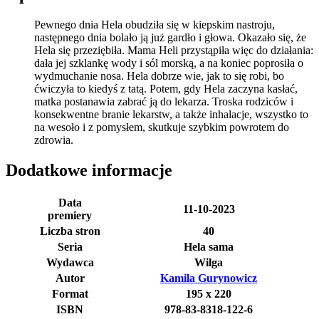
Pewnego dnia Hela obudziła się w kiepskim nastroju,
następnego dnia bolało ją już gardło i głowa. Okazało się, że
Hela się przeziębiła. Mama Heli przystąpiła więc do działania:
dała jej szklankę wody i sól morską, a na koniec poprosiła o
wydmuchanie nosa. Hela dobrze wie, jak to się robi, bo
ćwiczyła to kiedyś z tatą. Potem, gdy Hela zaczyna kasłać,
matka postanawia zabrać ją do lekarza. Troska rodziców i
konsekwentne branie lekarstw, a także inhalacje, wszystko to
na wesoło i z pomysłem, skutkuje szybkim powrotem do
zdrowia.
Dodatkowe informacje
Data
11-10-2023
premiery
Liczba stron
40
Seria
Hela sama
Wydawca
Wilga
Autor
Kamila Gurynowicz
Format
195 x 220
ISBN
978-83-8318-122-6