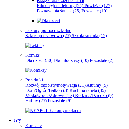
Książki dla dzieci 9-12 lat
Edukacyjne i lektury
(25)
Powieści
(127)
Poznawania świata
(25)
Pozostałe
(19)
Lektury, pomoce szkolne
Szkoła podstawowa
(25)
Szkoła średnia
(12)
Komiks
Dla dzieci
(30)
Dla młodzieży
(10)
Pozostałe
(2)
Poradniki
Rozwój osobisty/motywacja
(21)
Albumy
(5)
Dom/Ogród/Balkon
(3)
Kuchnia i dieta
(35)
Moda/Uroda/Zdrowie
(13)
Rodzina/Dziecko
(9)
Hobby
(25)
Pozostałe
(9)
Gry
Karciane