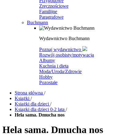
Przygodowe
Zręcznościowe
Familijne
Paragrafowe
Buchmann
Wydawnictwo Buchmann
Poznaj wydawnictwo
Rozwój osobisty/motywacja
Albumy
Kuchnia i dieta
Moda/Uroda/Zdrowie
Hobby
Pozostałe
Strona główna
/
Książki
/
Książki dla dzieci
/
Ksiązki dla dzieci 0-2 lata
/
Hela sama. Dmucha nos
Hela sama. Dmucha nos