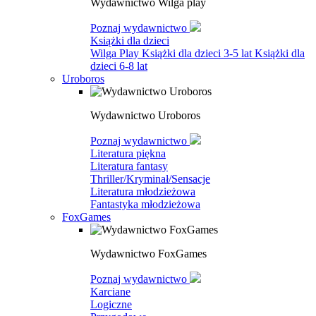
Wydawnictwo Wilga play
Poznaj wydawnictwo
Książki dla dzieci
Wilga Play
Książki dla dzieci 3-5 lat
Książki dla
dzieci 6-8 lat
Uroboros
Wydawnictwo Uroboros
Poznaj wydawnictwo
Literatura piękna
Literatura fantasy
Thriller/Kryminał/Sensacje
Literatura młodzieżowa
Fantastyka młodzieżowa
FoxGames
Wydawnictwo FoxGames
Poznaj wydawnictwo
Karciane
Logiczne