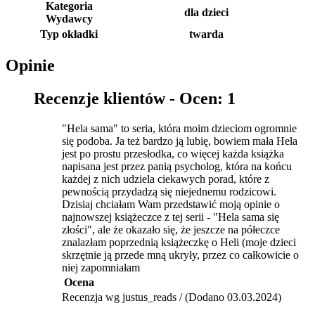
Kategoria
dla dzieci
Wydawcy
Typ okładki
twarda
Opinie
Recenzje klientów -
Ocen: 1
"Hela sama" to seria, która moim dzieciom ogromnie
się podoba. Ja też bardzo ją lubię, bowiem mała Hela
jest po prostu przesłodka, co więcej każda książka
napisana jest przez panią psycholog, która na końcu
każdej z nich udziela ciekawych porad, które z
pewnością przydadzą się niejednemu rodzicowi.
Dzisiaj chciałam Wam przedstawić moją opinie o
najnowszej książeczce z tej serii - "Hela sama się
złości", ale że okazało się, że jeszcze na półeczce
znalazłam poprzednią książeczkę o Heli (moje dzieci
skrzętnie ją przede mną ukryły, przez co całkowicie o
niej zapomniałam
Ocena
Recenzja wg justus_reads / (Dodano 03.03.2024)