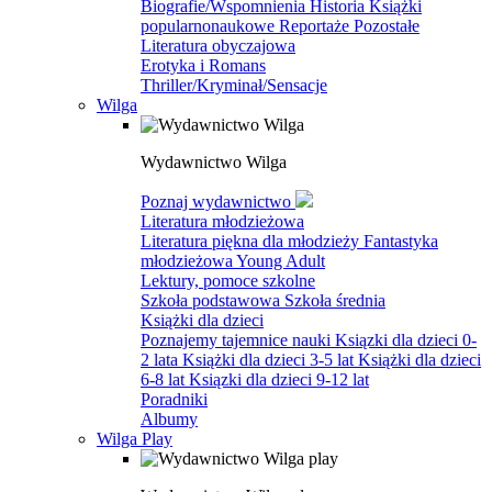
Biografie/Wspomnienia
Historia
Książki
popularnonaukowe
Reportaże
Pozostałe
Literatura obyczajowa
Erotyka i Romans
Thriller/Kryminał/Sensacje
Wilga
Wydawnictwo Wilga
Poznaj wydawnictwo
Literatura młodzieżowa
Literatura piękna dla młodzieży
Fantastyka
młodzieżowa
Young Adult
Lektury, pomoce szkolne
Szkoła podstawowa
Szkoła średnia
Książki dla dzieci
Poznajemy tajemnice nauki
Ksiązki dla dzieci 0-
2 lata
Książki dla dzieci 3-5 lat
Książki dla dzieci
6-8 lat
Ksiązki dla dzieci 9-12 lat
Poradniki
Albumy
Wilga Play