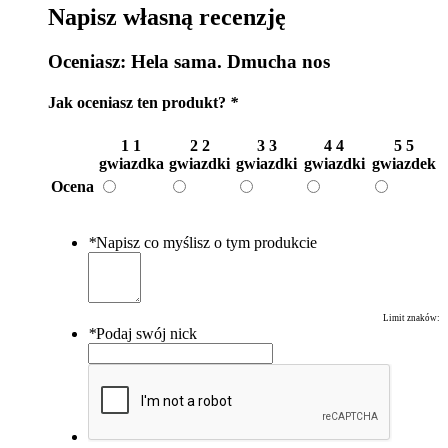
Napisz własną recenzję
Oceniasz:
Hela sama. Dmucha nos
Jak oceniasz ten produkt?
*
1
1
2
2
3
3
4
4
5
5
gwiazdka
gwiazdki
gwiazdki
gwiazdki
gwiazdek
Ocena
*
Napisz co myślisz o tym produkcie
Limit znaków:
*
Podaj swój nick