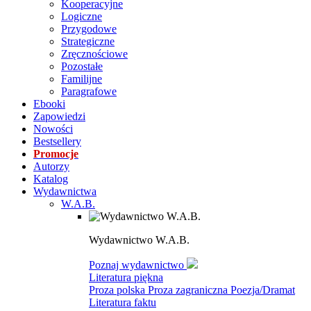
Kooperacyjne
Logiczne
Przygodowe
Strategiczne
Zręcznościowe
Pozostałe
Familijne
Paragrafowe
Ebooki
Zapowiedzi
Nowości
Bestsellery
Promocje
Autorzy
Katalog
Wydawnictwa
W.A.B.
Wydawnictwo W.A.B.
Poznaj wydawnictwo
Literatura piękna
Proza polska
Proza zagraniczna
Poezja/Dramat
Literatura faktu