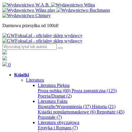
Darmowa przesyłka od 100zł!
0
Książki
Literatura
Literatura Piękna
Proza polska
(60)
Proza zagraniczna
(125)
Poezja/Dramat
(2)
Literatura Faktu
Biografie/Wspomnienia
(37)
Historia
(21)
Książki popularnonaukowe
(6)
Reportaże
(45)
Pozostałe
(7)
Literatura obyczajowa
Erotyka i Romans
(7)