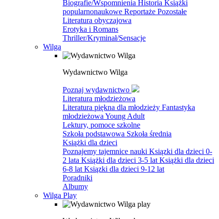
Biografie/Wspomnienia
Historia
Książki
popularnonaukowe
Reportaże
Pozostałe
Literatura obyczajowa
Erotyka i Romans
Thriller/Kryminał/Sensacje
Wilga
Wydawnictwo Wilga
Poznaj wydawnictwo
Literatura młodzieżowa
Literatura piękna dla młodzieży
Fantastyka
młodzieżowa
Young Adult
Lektury, pomoce szkolne
Szkoła podstawowa
Szkoła średnia
Książki dla dzieci
Poznajemy tajemnice nauki
Ksiązki dla dzieci 0-
2 lata
Książki dla dzieci 3-5 lat
Książki dla dzieci
6-8 lat
Ksiązki dla dzieci 9-12 lat
Poradniki
Albumy
Wilga Play