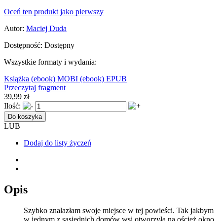
Oceń ten produkt jako pierwszy
Autor:
Maciej Duda
Dostępność:
Dostępny
Wszystkie formaty i wydania:
Książka
(ebook) MOBI
(ebook) EPUB
Przeczytaj fragment
39,99 zł
Ilość:
Do koszyka
LUB
Dodaj do listy życzeń
Opis
Szybko znalazłam swoje miejsce w tej powieści. Tak jakbym
w jednym z sąsiednich domów wsi otworzyła na oścież okno,