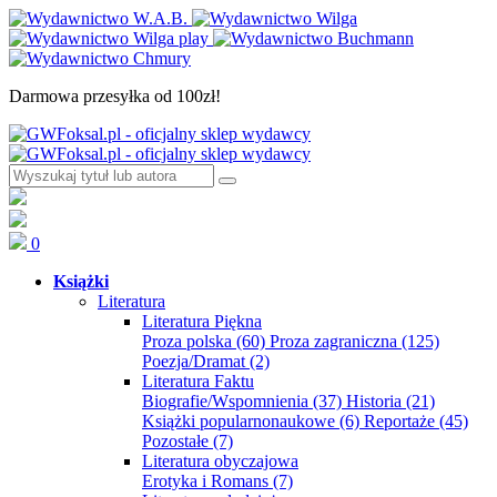
Darmowa przesyłka od 100zł!
0
Książki
Literatura
Literatura Piękna
Proza polska
(60)
Proza zagraniczna
(125)
Poezja/Dramat
(2)
Literatura Faktu
Biografie/Wspomnienia
(37)
Historia
(21)
Książki popularnonaukowe
(6)
Reportaże
(45)
Pozostałe
(7)
Literatura obyczajowa
Erotyka i Romans
(7)