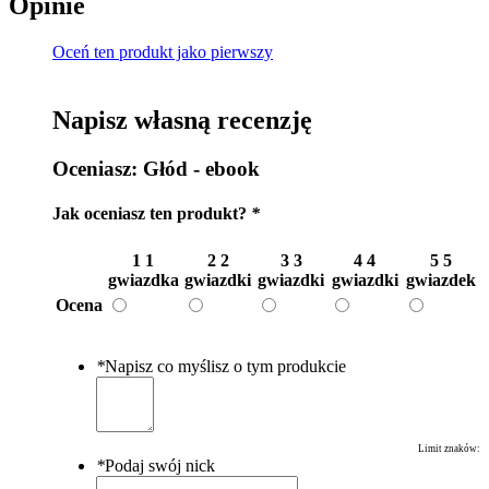
Opinie
Oceń ten produkt jako pierwszy
Napisz własną recenzję
Oceniasz:
Głód - ebook
Jak oceniasz ten produkt?
*
1
1
2
2
3
3
4
4
5
5
gwiazdka
gwiazdki
gwiazdki
gwiazdki
gwiazdek
Ocena
*
Napisz co myślisz o tym produkcie
Limit znaków:
*
Podaj swój nick