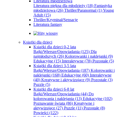
Literatura młodzieżowa
Literatura piękna dla młodzieży
(18)
Fantastyka
młodzieżowa
(26)
Thriller/Paranormal
(1)
Young
Adult
(15)
Thriller/Kryminał/Sensacje
Literatura fantasy
Książki dla dzieci
Książki dla dzieci 0-2 lata
Bajki/Wiersze/Opowiadania
(125)
Dla
najmłodszych
(26)
Kolorowanki i naklejanki
(9)
Edukacyjne
(15)
Interaktywne
(78)
Pozostałe
(5)
Książki dla dzieci 3-5 lata
Bajki/Wiersze/Opowiadania
(187)
Kolorowanki i
naklejanki
(168)
Edukacyjne
(60)
Interaktywne
(40)
Kreatywne i aktywizujące
(9)
Pozostałe
(3)
Puzzle
(5)
Książki dla dzieci 6-8 lat
Bajki/Wiersze/Opowiadania
(44)
Do
kolorowania i naklejania
(13)
Edukacyjne
(102)
Poznawanie świata
(86)
Kreatywne i
aktywizujące
(27)
Puzzle
(11)
Pozostałe
(8)
Powieści
(122)