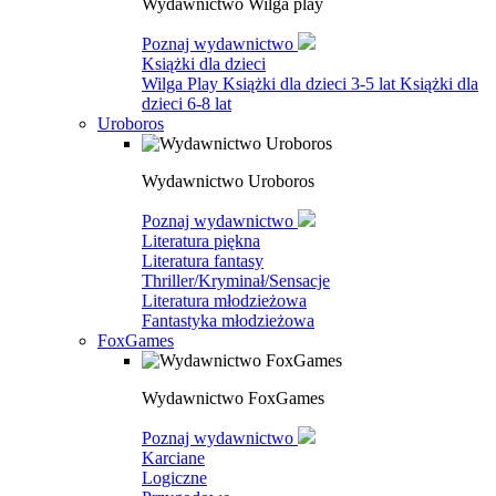
Wydawnictwo Wilga play
Poznaj wydawnictwo
Książki dla dzieci
Wilga Play
Książki dla dzieci 3-5 lat
Książki dla
dzieci 6-8 lat
Uroboros
Wydawnictwo Uroboros
Poznaj wydawnictwo
Literatura piękna
Literatura fantasy
Thriller/Kryminał/Sensacje
Literatura młodzieżowa
Fantastyka młodzieżowa
FoxGames
Wydawnictwo FoxGames
Poznaj wydawnictwo
Karciane
Logiczne