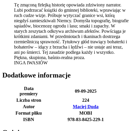
Tę zmąconą firlejką historię opowiada zdziwiony narrator.
Lubi podrzucać książki do gminnej biblioteki, wprawiając w
ruch cudze wizje. Próbuje wytyczać granice wsi, którą
niegdyś zamieszkiwali Niemcy. Domyśla topografię, biografie
sąsiadów, biocenozę ogrodu i lasu; smaki i zapachy. W
starych zeszytach odkrywa archiwum afektów. Powściąga je
krótkimi zdaniami. W przedmiotach i tkaninach dostrzega
rzemieślniczą sprawność. Tytułowy głód trawiący bohaterki i
bohaterów – idący z brzucha i lędźwi – nie ustaje ani teraz,
ani po śmierci. Tej zasadzie podlega każdy i wszystko.
Piękna, skupiona, baśnio-realna proza.
INGA IWASIÓW
Dodatkowe informacje
Data
09-09-2025
premiery
Liczba stron
224
Autor
Maciej Duda
Format pliku
MOBI
ISBN
978-83-8425-229-1