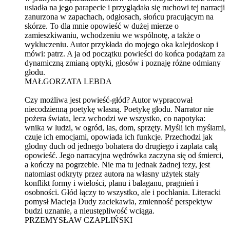
usiadła na jego parapecie i przyglądała się ruchowi tej narracji
zanurzona w zapachach, odgłosach, słońcu pracującym na
skórze. To dla mnie opowieść w dużej mierze o
zamieszkiwaniu, wchodzeniu we wspólnotę, a także o
wykluczeniu. Autor przykłada do mojego oka kalejdoskop i
mówi: patrz. A ja od początku powieści do końca podążam za
dynamiczną zmianą optyki, głosów i poznaję różne odmiany
głodu.
MAŁGORZATA LEBDA
Czy możliwa jest powieść-głód? Autor wypracował
niecodzienną poetykę własną. Poetykę głodu. Narrator nie
pożera świata, lecz wchodzi we wszystko, co napotyka:
wnika w ludzi, w ogród, las, dom, sprzęty. Myśli ich myślami,
czuje ich emocjami, opowiada ich funkcje. Przechodzi jak
głodny duch od jednego bohatera do drugiego i zaplata całą
opowieść. Jego narracyjna wędrówka zaczyna się od śmierci,
a kończy na pogrzebie. Nie ma tu jednak żadnej tezy, jest
natomiast odkryty przez autora na własny użytek stały
konflikt formy i wielości, planu i bałaganu, pragnień i
osobności. Głód łączy to wszystko, ale i pochłania. Literacki
pomysł Macieja Dudy zaciekawia, zmienność perspektyw
budzi uznanie, a nieustępliwość wciąga.
PRZEMYSŁAW CZAPLIŃSKI