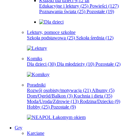
Książki dla dzieci 9-12 lat
Edukacyjne i lektury
(25)
Powieści
(127)
Poznawania świata
(25)
Pozostałe
(19)
Lektury, pomoce szkolne
Szkoła podstawowa
(25)
Szkoła średnia
(12)
Komiks
Dla dzieci
(30)
Dla młodzieży
(10)
Pozostałe
(2)
Poradniki
Rozwój osobisty/motywacja
(21)
Albumy
(5)
Dom/Ogród/Balkon
(3)
Kuchnia i dieta
(35)
Moda/Uroda/Zdrowie
(13)
Rodzina/Dziecko
(9)
Hobby
(25)
Pozostałe
(9)
Gry
Karciane