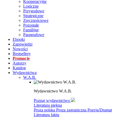
Kooperacyjne
Logiczne
Przygodowe
Strategiczne
Zręcznościowe
Pozostałe
Familijne
Paragrafowe
Ebooki
Zapowiedzi
Nowości
Bestsellery
Promocje
Autorzy
Katalog
Wydawnictwa
W.A.B.
Wydawnictwo W.A.B.
Poznaj wydawnictwo
Literatura piękna
Proza polska
Proza zagraniczna
Poezja/Dramat
Literatura faktu