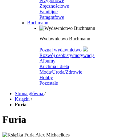
Przygodowe
Zręcznościowe
Familijne
Paragrafowe
Buchmann
Wydawnictwo Buchmann
Poznaj wydawnictwo
Rozwój osobisty/motywacja
Albumy
Kuchnia i dieta
Moda/Uroda/Zdrowie
Hobby
Pozostałe
Strona główna
/
Książki
/
Furia
Furia