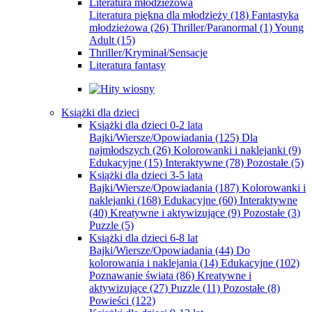
Literatura młodzieżowa
Literatura piękna dla młodzieży
(18)
Fantastyka
młodzieżowa
(26)
Thriller/Paranormal
(1)
Young
Adult
(15)
Thriller/Kryminał/Sensacje
Literatura fantasy
Książki dla dzieci
Książki dla dzieci 0-2 lata
Bajki/Wiersze/Opowiadania
(125)
Dla
najmłodszych
(26)
Kolorowanki i naklejanki
(9)
Edukacyjne
(15)
Interaktywne
(78)
Pozostałe
(5)
Książki dla dzieci 3-5 lata
Bajki/Wiersze/Opowiadania
(187)
Kolorowanki i
naklejanki
(168)
Edukacyjne
(60)
Interaktywne
(40)
Kreatywne i aktywizujące
(9)
Pozostałe
(3)
Puzzle
(5)
Książki dla dzieci 6-8 lat
Bajki/Wiersze/Opowiadania
(44)
Do
kolorowania i naklejania
(14)
Edukacyjne
(102)
Poznawanie świata
(86)
Kreatywne i
aktywizujące
(27)
Puzzle
(11)
Pozostałe
(8)
Powieści
(122)