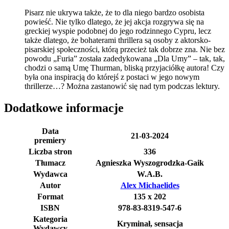
Pisarz nie ukrywa także, że to dla niego bardzo osobista
powieść. Nie tylko dlatego, że jej akcja rozgrywa się na
greckiej wyspie podobnej do jego rodzinnego Cypru, lecz
także dlatego, że bohaterami thrillera są osoby z aktorsko-
pisarskiej społeczności, którą przecież tak dobrze zna. Nie bez
powodu „Furia” została zadedykowana „Dla Umy” – tak, tak,
chodzi o samą Umę Thurman, bliską przyjaciółkę autora! Czy
była ona inspiracją do którejś z postaci w jego nowym
thrillerze…? Można zastanowić się nad tym podczas lektury.
Dodatkowe informacje
Data
21-03-2024
premiery
Liczba stron
336
Tłumacz
Agnieszka Wyszogrodzka-Gaik
Wydawca
W.A.B.
Autor
Alex Michaelides
Format
135 x 202
ISBN
978-83-8319-547-6
Kategoria
Kryminał, sensacja
Wydawcy