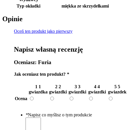
Typ okładki
miękka ze skrzydełkami
Opinie
Oceń ten produkt jako pierwszy
Napisz własną recenzję
Oceniasz:
Furia
Jak oceniasz ten produkt?
*
1
1
2
2
3
3
4
4
5
5
gwiazdka
gwiazdki
gwiazdki
gwiazdki
gwiazdek
Ocena
*
Napisz co myślisz o tym produkcie