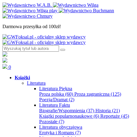
Darmowa przesyłka od 100zł!
0
Książki
Literatura
Literatura Piękna
Proza polska
(60)
Proza zagraniczna
(125)
Poezja/Dramat
(2)
Literatura Faktu
Biografie/Wspomnienia
(37)
Historia
(21)
Książki popularnonaukowe
(6)
Reportaże
(45)
Pozostałe
(7)
Literatura obyczajowa
Erotyka i Romans
(7)