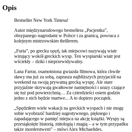
Opis
Bestseller New York Timesa!
Autor międzynarodowego bestsellera „Pacjentka”,
obsypanego nagrodami w Polsce i za granicą, powraca z
kolejnym mistrzowskim thrillerem.
„Furia”, po grecku οργή, tak miejscowi nazywają wiatr
wirujący wokół greckich wysp. Ten wyspiarski wiatr jest
wściekły – dziki i nieprzewidywalny.
Lana Farrar, osamotniona gwiazda filmowa, która chwile
sławy ma już za sobą, zaprasza najbliższych przyjaciół na
weekend na swoją prywatną grecką wyspę. Ale stare
przyjaźnie skrywają gwałtowne namiętności i urazy czające
się tuż pod powierzchnią… Za czterdzieści osiem godzin
jedno z nich będzie martwe... A to dopiero początek.
„Spędziłem wiele wakacji na greckich wyspach i nie mogę
sobie wyobrazić bardziej sugestywnego, pięknego i
zapadającego w pamięć miejsca na akcję książki. Wyspy są
przesiąknięte historią, mitologią i magią – a w tym przypadku
także morderstwem” – mówi Alex Michaelides.