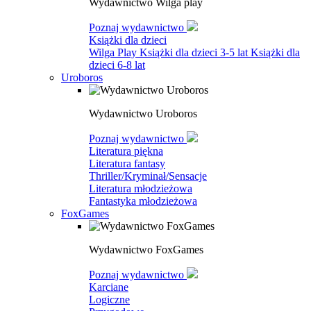
Wydawnictwo Wilga play
Poznaj wydawnictwo
Książki dla dzieci
Wilga Play
Książki dla dzieci 3-5 lat
Książki dla
dzieci 6-8 lat
Uroboros
Wydawnictwo Uroboros
Poznaj wydawnictwo
Literatura piękna
Literatura fantasy
Thriller/Kryminał/Sensacje
Literatura młodzieżowa
Fantastyka młodzieżowa
FoxGames
Wydawnictwo FoxGames
Poznaj wydawnictwo
Karciane
Logiczne