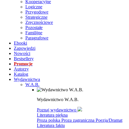
Kooperacyjne
Logiczne
Przygodowe
Strategiczne
Zręcznościowe
Pozostałe
Familijne
Paragrafowe
Ebooki
Zapowiedzi
Nowości
Bestsellery
Promocje
Autorzy
Katalog
Wydawnictwa
W.A.B.
Wydawnictwo W.A.B.
Poznaj wydawnictwo
Literatura piękna
Proza polska
Proza zagraniczna
Poezja/Dramat
Literatura faktu