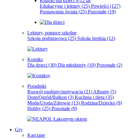
Książki dla dzieci 9-12 lat
Edukacyjne i lektury
(25)
Powieści
(127)
Poznawania świata
(25)
Pozostałe
(19)
Lektury, pomoce szkolne
Szkoła podstawowa
(25)
Szkoła średnia
(12)
Komiks
Dla dzieci
(30)
Dla młodzieży
(10)
Pozostałe
(2)
Poradniki
Rozwój osobisty/motywacja
(21)
Albumy
(5)
Dom/Ogród/Balkon
(3)
Kuchnia i dieta
(35)
Moda/Uroda/Zdrowie
(13)
Rodzina/Dziecko
(9)
Hobby
(25)
Pozostałe
(9)
Gry
Karciane