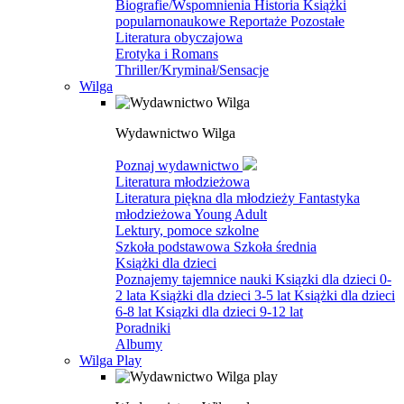
Biografie/Wspomnienia
Historia
Książki
popularnonaukowe
Reportaże
Pozostałe
Literatura obyczajowa
Erotyka i Romans
Thriller/Kryminał/Sensacje
Wilga
Wydawnictwo Wilga
Poznaj wydawnictwo
Literatura młodzieżowa
Literatura piękna dla młodzieży
Fantastyka
młodzieżowa
Young Adult
Lektury, pomoce szkolne
Szkoła podstawowa
Szkoła średnia
Książki dla dzieci
Poznajemy tajemnice nauki
Ksiązki dla dzieci 0-
2 lata
Książki dla dzieci 3-5 lat
Książki dla dzieci
6-8 lat
Ksiązki dla dzieci 9-12 lat
Poradniki
Albumy
Wilga Play