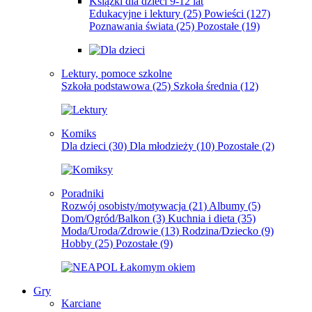
Książki dla dzieci 9-12 lat
Edukacyjne i lektury
(25)
Powieści
(127)
Poznawania świata
(25)
Pozostałe
(19)
Lektury, pomoce szkolne
Szkoła podstawowa
(25)
Szkoła średnia
(12)
Komiks
Dla dzieci
(30)
Dla młodzieży
(10)
Pozostałe
(2)
Poradniki
Rozwój osobisty/motywacja
(21)
Albumy
(5)
Dom/Ogród/Balkon
(3)
Kuchnia i dieta
(35)
Moda/Uroda/Zdrowie
(13)
Rodzina/Dziecko
(9)
Hobby
(25)
Pozostałe
(9)
Gry
Karciane