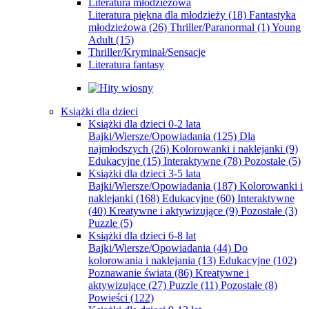
Literatura młodzieżowa
Literatura piękna dla młodzieży
(18)
Fantastyka
młodzieżowa
(26)
Thriller/Paranormal
(1)
Young
Adult
(15)
Thriller/Kryminał/Sensacje
Literatura fantasy
Książki dla dzieci
Książki dla dzieci 0-2 lata
Bajki/Wiersze/Opowiadania
(125)
Dla
najmłodszych
(26)
Kolorowanki i naklejanki
(9)
Edukacyjne
(15)
Interaktywne
(78)
Pozostałe
(5)
Książki dla dzieci 3-5 lata
Bajki/Wiersze/Opowiadania
(187)
Kolorowanki i
naklejanki
(168)
Edukacyjne
(60)
Interaktywne
(40)
Kreatywne i aktywizujące
(9)
Pozostałe
(3)
Puzzle
(5)
Książki dla dzieci 6-8 lat
Bajki/Wiersze/Opowiadania
(44)
Do
kolorowania i naklejania
(13)
Edukacyjne
(102)
Poznawanie świata
(86)
Kreatywne i
aktywizujące
(27)
Puzzle
(11)
Pozostałe
(8)
Powieści
(122)