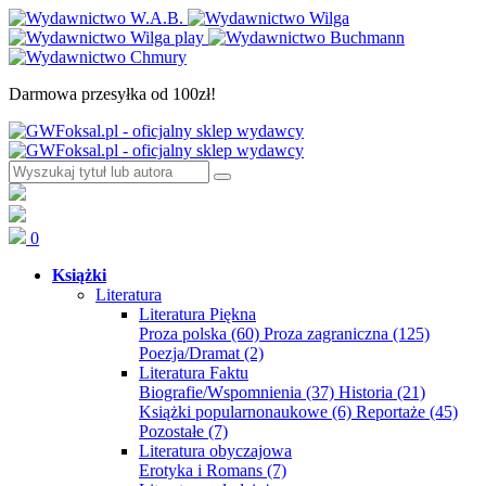
Darmowa przesyłka od 100zł!
0
Książki
Literatura
Literatura Piękna
Proza polska
(60)
Proza zagraniczna
(125)
Poezja/Dramat
(2)
Literatura Faktu
Biografie/Wspomnienia
(37)
Historia
(21)
Książki popularnonaukowe
(6)
Reportaże
(45)
Pozostałe
(7)
Literatura obyczajowa
Erotyka i Romans
(7)