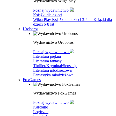
Wydawnictwo Wilga play
Poznaj wydawnictwo
Książki dla dzieci
Wilga Play
Książki dla dzieci 3-5 lat
Książki dla
dzieci 6-8 lat
Uroboros
Wydawnictwo Uroboros
Poznaj wydawnictwo
Literatura piękna
Literatura fantasy
Thriller/Kryminał/Sensacje
Literatura młodzieżowa
Fantastyka młodzieżowa
FoxGames
Wydawnictwo FoxGames
Poznaj wydawnictwo
Karciane
Logiczne