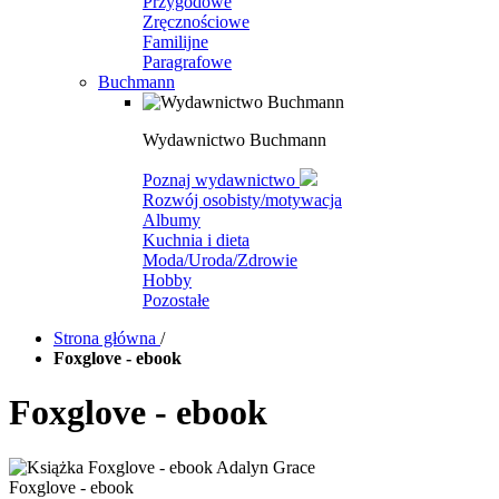
Przygodowe
Zręcznościowe
Familijne
Paragrafowe
Buchmann
Wydawnictwo Buchmann
Poznaj wydawnictwo
Rozwój osobisty/motywacja
Albumy
Kuchnia i dieta
Moda/Uroda/Zdrowie
Hobby
Pozostałe
Strona główna
/
Foxglove - ebook
Foxglove - ebook
Foxglove - ebook