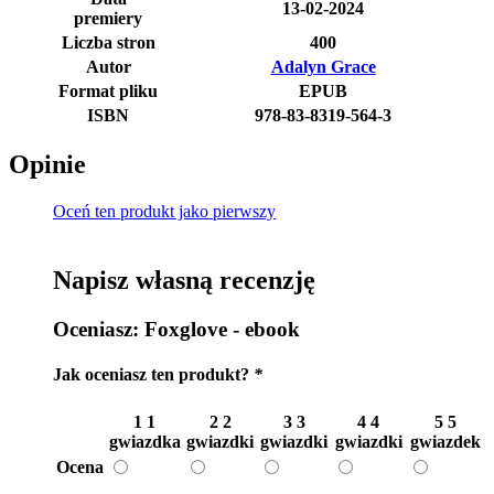
13-02-2024
premiery
Liczba stron
400
Autor
Adalyn Grace
Format pliku
EPUB
ISBN
978-83-8319-564-3
Opinie
Oceń ten produkt jako pierwszy
Napisz własną recenzję
Oceniasz:
Foxglove - ebook
Jak oceniasz ten produkt?
*
1
1
2
2
3
3
4
4
5
5
gwiazdka
gwiazdki
gwiazdki
gwiazdki
gwiazdek
Ocena