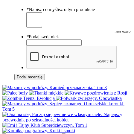
*
Napisz co myślisz o tym produkcie
Limit znaków:
*
Podaj swój nick
Dodaj recenzję