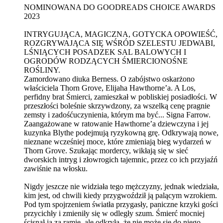
NOMINOWANA DO GOODREADS CHOICE AWARDS
2023
INTRYGUJĄCA, MAGICZNA, GOTYCKA OPOWIEŚĆ,
ROZGRYWAJĄCA SIĘ WŚRÓD SZELESTU JEDWABI,
LŚNIĄCYCH POSADZEK SAL BALOWYCH I
OGRODÓW RODZĄCYCH ŚMIERCIONOŚNE
ROŚLINY.
Zamordowano diuka Berness. O zabójstwo oskarżono
właściciela Thorn Grove, Elijaha Hawthorne’a. A Los,
perfidny brat Śmierci, zamieszkał w pobliskiej posiadłości. W
przeszłości boleśnie skrzywdzony, za wszelką cenę pragnie
zemsty i zadośćuczynienia, którym ma być... Signa Farrow.
Zaangażowane w ratowanie Hawthorne’a dziewczyna i jej
kuzynka Blythe podejmują ryzykowną grę. Odkrywają nowe,
nieznane wcześniej moce, które zmieniają bieg wydarzeń w
Thorn Grove. Szukając mordercy, wikłają się w sieć
dworskich intryg i złowrogich tajemnic, przez co ich przyjaźń
zawiśnie na włosku.
Nigdy jeszcze nie widziała tego mężczyzny, jednak wiedziała,
kim jest, od chwili kiedy przygwoździł ją palącym wzrokiem.
Pod tym spojrzeniem światła przygasły, paniczne krzyki gości
przycichły i zmieniły się w odległy szum. Śmierć mocniej
ścisnął ją za ramię, ale odkryła, że nie może się do niego