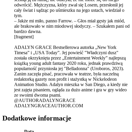
odwrócić. Mężczyzna, który zwał się Losem, przesłonił jej
cały świat i sądząc po uśmieszku na jego ustach, wiedział o
tym.
– Jakże mi miło, panno Farrow. – Głos miał gęsty jak miód,
ale brakowało w nim miodowej słodyczy. – Szukałem pani od
bardzo dawna.
[fragment]
ADALYN GRACE Bestsellerowa autorka „New York
Timesa” i „USA Today”. Jej powieść "Władczyni dusz"
została okrzyknięta przez „Entertainment Weekly” najlepszą
książką young adult fantasy 2020 roku, jednak prawdziwą
popularność przyniosła jej "Belladonna" (Uroboros, 2023).
Zanim zaczęła pisać, pracowała w teatrze, była naczelną
redaktorką gazety non profit i stażystką w Nickelodeon
Animation Studio. Adalyn mieszka w San Diego, a kiedy nie
jest zajęta pisaniem, ogląda za dużo anime i gra w gry wideo
ze swoimi dwoma psami.
@AUTHORADALYNGRACE
ADALYNGRACEAUTHOR.COM
Dodatkowe informacje
Data