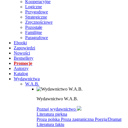
Kooperacyjne
Logiczne
Przygodowe
Strategiczne
Zręcznościowe
Pozostałe
Familijne
Paragrafowe
Ebooki
Zapowiedzi
Nowości
Bestsellery
Promocje
Autorzy
Katalog
Wydawnictwa
W.A.B.
Wydawnictwo W.A.B.
Poznaj wydawnictwo
Literatura piękna
Proza polska
Proza zagraniczna
Poezja/Dramat
Literatura faktu