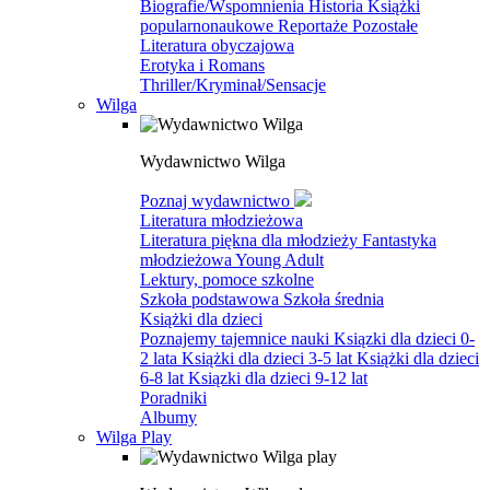
Biografie/Wspomnienia
Historia
Książki
popularnonaukowe
Reportaże
Pozostałe
Literatura obyczajowa
Erotyka i Romans
Thriller/Kryminał/Sensacje
Wilga
Wydawnictwo Wilga
Poznaj wydawnictwo
Literatura młodzieżowa
Literatura piękna dla młodzieży
Fantastyka
młodzieżowa
Young Adult
Lektury, pomoce szkolne
Szkoła podstawowa
Szkoła średnia
Książki dla dzieci
Poznajemy tajemnice nauki
Ksiązki dla dzieci 0-
2 lata
Książki dla dzieci 3-5 lat
Książki dla dzieci
6-8 lat
Ksiązki dla dzieci 9-12 lat
Poradniki
Albumy
Wilga Play