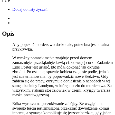
LUB
Dodaj do listy życzeń
Opis
Aby popełnić morderstwo doskonałe, potrzebna jest idealna
przykrywka.
W mroźny poranek matka znajduje przed domem
zamarznięte, przesiąknięte krwią ciało swojej córki. Zadaniem
Eriki Foster jest ustalić, kto mógł dokonać tak okrutnej
zbrodni. Po ostatniej sprawie kobieta czuje się podle, jednak
jest zdeterminowana, by poprowadzić nowe śledztwo. Gdy
zabiera się do pracy, otrzymuje doniesienia o napadach w tej
samej dzielnicy Londynu, w której doszło do morderstwa. Za
wszystkimi atakami stoi człowiek w czerni, kryjący twarz za
maską przeciwgazową.
Erika wyrusza na poszukiwanie zabójcy. Ze względu na
swojego teścia jest zmuszona przekazać dowodzenie komuś
innemu, a sytuacja komplikuje się jeszcze bardziej, gdy jeden