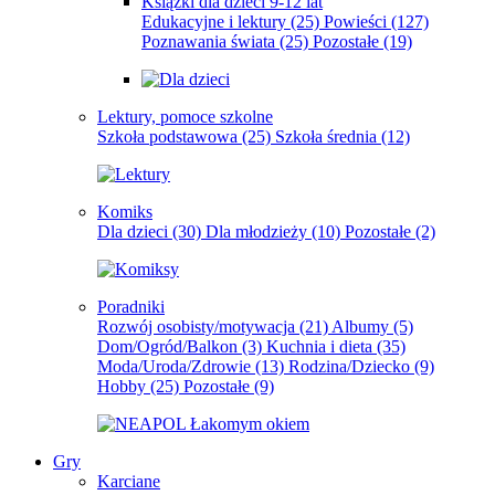
Książki dla dzieci 9-12 lat
Edukacyjne i lektury
(25)
Powieści
(127)
Poznawania świata
(25)
Pozostałe
(19)
Lektury, pomoce szkolne
Szkoła podstawowa
(25)
Szkoła średnia
(12)
Komiks
Dla dzieci
(30)
Dla młodzieży
(10)
Pozostałe
(2)
Poradniki
Rozwój osobisty/motywacja
(21)
Albumy
(5)
Dom/Ogród/Balkon
(3)
Kuchnia i dieta
(35)
Moda/Uroda/Zdrowie
(13)
Rodzina/Dziecko
(9)
Hobby
(25)
Pozostałe
(9)
Gry
Karciane