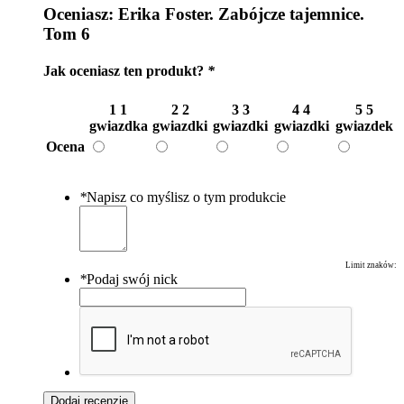
Oceniasz:
Erika Foster. Zabójcze tajemnice.
Tom 6
Jak oceniasz ten produkt?
*
1
1
2
2
3
3
4
4
5
5
gwiazdka
gwiazdki
gwiazdki
gwiazdki
gwiazdek
Ocena
*
Napisz co myślisz o tym produkcie
Limit znaków:
*
Podaj swój nick
Dodaj recenzję