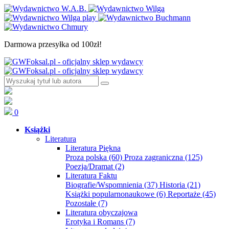
Darmowa przesyłka od 100zł!
0
Książki
Literatura
Literatura Piękna
Proza polska
(60)
Proza zagraniczna
(125)
Poezja/Dramat
(2)
Literatura Faktu
Biografie/Wspomnienia
(37)
Historia
(21)
Książki popularnonaukowe
(6)
Reportaże
(45)
Pozostałe
(7)
Literatura obyczajowa
Erotyka i Romans
(7)