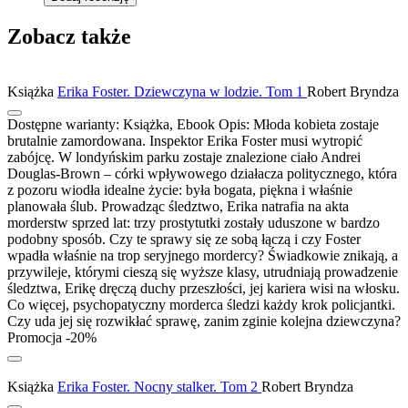
Zobacz także
Książka
Erika Foster. Dziewczyna w lodzie. Tom 1
Robert Bryndza
Dostępne warianty:
Książka, Ebook
Opis:
Młoda kobieta zostaje
brutalnie zamordowana. Inspektor Erika Foster musi wytropić
zabójcę. W londyńskim parku zostaje znalezione ciało Andrei
Douglas-Brown – córki wpływowego działacza politycznego, która
z pozoru wiodła idealne życie: była bogata, piękna i właśnie
planowała ślub. Prowadząc śledztwo, Erika natrafia na akta
morderstw sprzed lat: trzy prostytutki zostały uduszone w bardzo
podobny sposób. Czy te sprawy się ze sobą łączą i czy Foster
wpadła właśnie na trop seryjnego mordercy? Świadkowie znikają, a
przywileje, którymi cieszą się wyższe klasy, utrudniają prowadzenie
śledztwa, Erikę dręczą duchy przeszłości, jej kariera wisi na włosku.
Co więcej, psychopatyczny morderca śledzi każdy krok policjantki.
Czy uda jej się rozwikłać sprawę, zanim zginie kolejna dziewczyna?
Promocja -20%
Książka
Erika Foster. Nocny stalker. Tom 2
Robert Bryndza