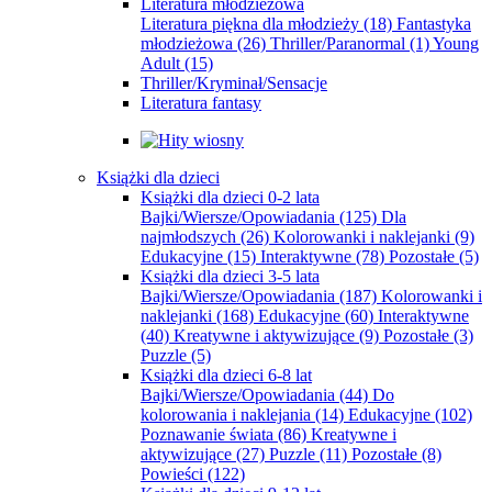
Literatura młodzieżowa
Literatura piękna dla młodzieży
(18)
Fantastyka
młodzieżowa
(26)
Thriller/Paranormal
(1)
Young
Adult
(15)
Thriller/Kryminał/Sensacje
Literatura fantasy
Książki dla dzieci
Książki dla dzieci 0-2 lata
Bajki/Wiersze/Opowiadania
(125)
Dla
najmłodszych
(26)
Kolorowanki i naklejanki
(9)
Edukacyjne
(15)
Interaktywne
(78)
Pozostałe
(5)
Książki dla dzieci 3-5 lata
Bajki/Wiersze/Opowiadania
(187)
Kolorowanki i
naklejanki
(168)
Edukacyjne
(60)
Interaktywne
(40)
Kreatywne i aktywizujące
(9)
Pozostałe
(3)
Puzzle
(5)
Książki dla dzieci 6-8 lat
Bajki/Wiersze/Opowiadania
(44)
Do
kolorowania i naklejania
(14)
Edukacyjne
(102)
Poznawanie świata
(86)
Kreatywne i
aktywizujące
(27)
Puzzle
(11)
Pozostałe
(8)
Powieści
(122)