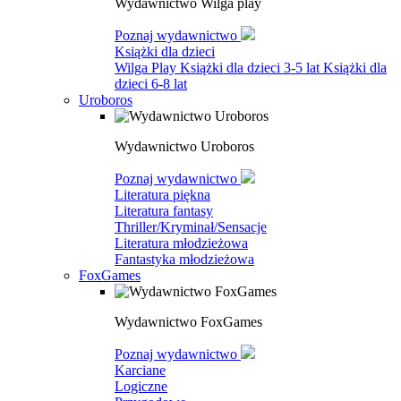
Wydawnictwo Wilga play
Poznaj wydawnictwo
Książki dla dzieci
Wilga Play
Książki dla dzieci 3-5 lat
Książki dla
dzieci 6-8 lat
Uroboros
Wydawnictwo Uroboros
Poznaj wydawnictwo
Literatura piękna
Literatura fantasy
Thriller/Kryminał/Sensacje
Literatura młodzieżowa
Fantastyka młodzieżowa
FoxGames
Wydawnictwo FoxGames
Poznaj wydawnictwo
Karciane
Logiczne