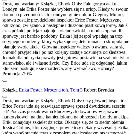
Dostępne warianty:
Książka, Ebook
Opis:
Fale gorąca atakują
Londyn, ale Erika Foster nie wybiera się na urlop. Kiedy w swoim
domu na przedmieściach Londynu ginie doktor Gregory Munro,
sprawa zostaje przydzielona inspektor Erice Foster. Mężczyznę
odurzono, związano, a następnie uduszono plastikową torbą. Jakiś
czas później policja znajduje kolejne zwłoki, a modus operandi
sprawcy jest bardzo podobny. Erika i jej zespół wpadają na trop
seryjnego mordercy, który wykazuje się determinacją i skrupulatnie
planuje swoje akcje. Główna inspektor walczy o awans, stara się
chronić przyjaciela i po raz kolejny zostaje odsunięta od śledztwa.
Jednak dla odkrycia prawdy jest gotowa postawić na szali nie tylko
stanowisko, ale i własne życie. Czy Erice uda się odgadnąć, jakim
kluczem posługuje się morderca, aby wybrać swoje ofiary?
Promocja -20%
Książka
Erika Foster. Mroczna toń. Tom 3
Robert Bryndza
Dostępne warianty:
Książka, Ebook
Opis:
Czy głównej inspektor
Erice Foster uda się rozwiązać sprawę sprzed dwudziestu sześciu
lat? Podczas poszukiwania kluczowych dowodów w sprawie
narkotykowej, na dnie kamieniołomu na obrzeżach Londynu ekipa
Eriki odnajduje szkielet dziecka. Okazuje się, że to siedmioletnia
Jessica Collins, która zaginęła prawie trzy dekady wcześniej. Erika,
która współpracuje teraz z zespołem zwalczającym przestępczość