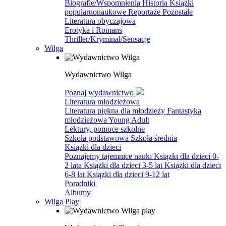
Biografie/Wspomnienia
Historia
Książki
popularnonaukowe
Reportaże
Pozostałe
Literatura obyczajowa
Erotyka i Romans
Thriller/Kryminał/Sensacje
Wilga
Wydawnictwo Wilga
Poznaj wydawnictwo
Literatura młodzieżowa
Literatura piękna dla młodzieży
Fantastyka
młodzieżowa
Young Adult
Lektury, pomoce szkolne
Szkoła podstawowa
Szkoła średnia
Książki dla dzieci
Poznajemy tajemnice nauki
Ksiązki dla dzieci 0-
2 lata
Książki dla dzieci 3-5 lat
Książki dla dzieci
6-8 lat
Ksiązki dla dzieci 9-12 lat
Poradniki
Albumy
Wilga Play