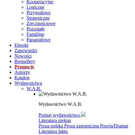
Kooperacyjne
Logiczne
Przygodowe
Strategiczne
Zręcznościowe
Pozostałe
Familijne
Paragrafowe
Ebooki
Zapowiedzi
Nowości
Bestsellery
Promocje
Autorzy
Katalog
Wydawnictwa
W.A.B.
Wydawnictwo W.A.B.
Poznaj wydawnictwo
Literatura piękna
Proza polska
Proza zagraniczna
Poezja/Dramat
Literatura faktu