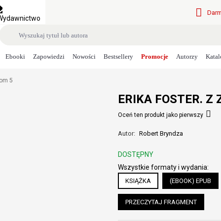
Darm
Ebooki
Zapowiedzi
Nowości
Bestsellery
Promocje
Autorzy
Katal
Tom 5
ERIKA FOSTER. Z
Oceń ten produkt jako pierwszy
Autor:
Robert Bryndza
DOSTĘPNY
Wszystkie formaty i wydania:
KSIĄŻKA
(EBOOK) EPUB
PRZECZYTAJ FRAGMENT