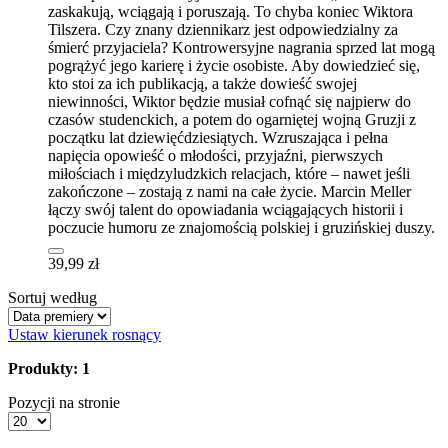
zaskakują, wciągają i poruszają. To chyba koniec Wiktora
Tilszera. Czy znany dziennikarz jest odpowiedzialny za
śmierć przyjaciela? Kontrowersyjne nagrania sprzed lat mogą
pogrążyć jego karierę i życie osobiste. Aby dowiedzieć się,
kto stoi za ich publikacją, a także dowieść swojej
niewinności, Wiktor będzie musiał cofnąć się najpierw do
czasów studenckich, a potem do ogarniętej wojną Gruzji z
początku lat dziewięćdziesiątych. Wzruszająca i pełna
napięcia opowieść o młodości, przyjaźni, pierwszych
miłościach i międzyludzkich relacjach, które – nawet jeśli
zakończone – zostają z nami na całe życie. Marcin Meller
łączy swój talent do opowiadania wciągających historii i
poczucie humoru ze znajomością polskiej i gruzińskiej duszy.
39,99 zł
Sortuj według
Ustaw kierunek rosnący
Produkty: 1
Pozycji na stronie