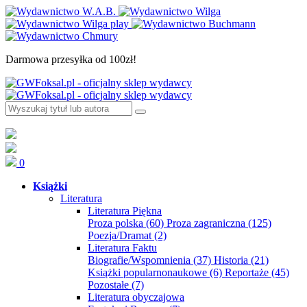
Darmowa przesyłka od 100zł!
0
Książki
Literatura
Literatura Piękna
Proza polska
(60)
Proza zagraniczna
(125)
Poezja/Dramat
(2)
Literatura Faktu
Biografie/Wspomnienia
(37)
Historia
(21)
Książki popularnonaukowe
(6)
Reportaże
(45)
Pozostałe
(7)
Literatura obyczajowa