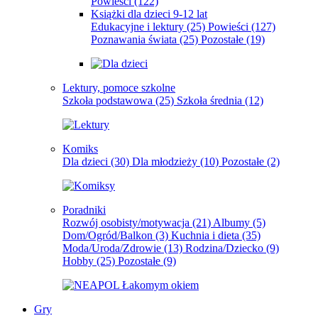
Powieści
(122)
Książki dla dzieci 9-12 lat
Edukacyjne i lektury
(25)
Powieści
(127)
Poznawania świata
(25)
Pozostałe
(19)
Lektury, pomoce szkolne
Szkoła podstawowa
(25)
Szkoła średnia
(12)
Komiks
Dla dzieci
(30)
Dla młodzieży
(10)
Pozostałe
(2)
Poradniki
Rozwój osobisty/motywacja
(21)
Albumy
(5)
Dom/Ogród/Balkon
(3)
Kuchnia i dieta
(35)
Moda/Uroda/Zdrowie
(13)
Rodzina/Dziecko
(9)
Hobby
(25)
Pozostałe
(9)
Gry