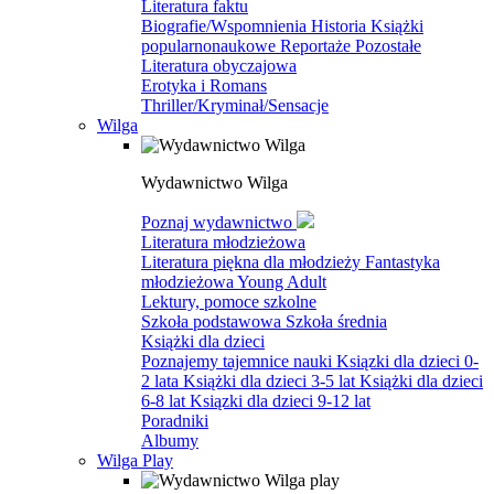
Literatura faktu
Biografie/Wspomnienia
Historia
Książki
popularnonaukowe
Reportaże
Pozostałe
Literatura obyczajowa
Erotyka i Romans
Thriller/Kryminał/Sensacje
Wilga
Wydawnictwo Wilga
Poznaj wydawnictwo
Literatura młodzieżowa
Literatura piękna dla młodzieży
Fantastyka
młodzieżowa
Young Adult
Lektury, pomoce szkolne
Szkoła podstawowa
Szkoła średnia
Książki dla dzieci
Poznajemy tajemnice nauki
Ksiązki dla dzieci 0-
2 lata
Książki dla dzieci 3-5 lat
Książki dla dzieci
6-8 lat
Ksiązki dla dzieci 9-12 lat
Poradniki
Albumy
Wilga Play