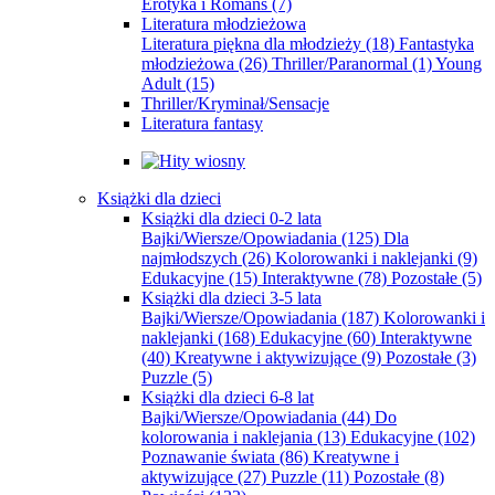
Erotyka i Romans
(7)
Literatura młodzieżowa
Literatura piękna dla młodzieży
(18)
Fantastyka
młodzieżowa
(26)
Thriller/Paranormal
(1)
Young
Adult
(15)
Thriller/Kryminał/Sensacje
Literatura fantasy
Książki dla dzieci
Książki dla dzieci 0-2 lata
Bajki/Wiersze/Opowiadania
(125)
Dla
najmłodszych
(26)
Kolorowanki i naklejanki
(9)
Edukacyjne
(15)
Interaktywne
(78)
Pozostałe
(5)
Książki dla dzieci 3-5 lata
Bajki/Wiersze/Opowiadania
(187)
Kolorowanki i
naklejanki
(168)
Edukacyjne
(60)
Interaktywne
(40)
Kreatywne i aktywizujące
(9)
Pozostałe
(3)
Puzzle
(5)
Książki dla dzieci 6-8 lat
Bajki/Wiersze/Opowiadania
(44)
Do
kolorowania i naklejania
(13)
Edukacyjne
(102)
Poznawanie świata
(86)
Kreatywne i
aktywizujące
(27)
Puzzle
(11)
Pozostałe
(8)