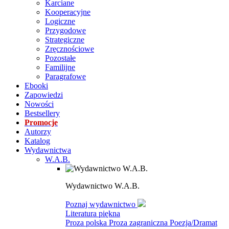
Karciane
Kooperacyjne
Logiczne
Przygodowe
Strategiczne
Zręcznościowe
Pozostałe
Familijne
Paragrafowe
Ebooki
Zapowiedzi
Nowości
Bestsellery
Promocje
Autorzy
Katalog
Wydawnictwa
W.A.B.
Wydawnictwo W.A.B.
Poznaj wydawnictwo
Literatura piękna
Proza polska
Proza zagraniczna
Poezja/Dramat