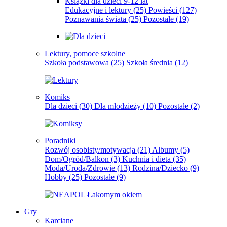
Książki dla dzieci 9-12 lat
Edukacyjne i lektury
(25)
Powieści
(127)
Poznawania świata
(25)
Pozostałe
(19)
Lektury, pomoce szkolne
Szkoła podstawowa
(25)
Szkoła średnia
(12)
Komiks
Dla dzieci
(30)
Dla młodzieży
(10)
Pozostałe
(2)
Poradniki
Rozwój osobisty/motywacja
(21)
Albumy
(5)
Dom/Ogród/Balkon
(3)
Kuchnia i dieta
(35)
Moda/Uroda/Zdrowie
(13)
Rodzina/Dziecko
(9)
Hobby
(25)
Pozostałe
(9)
Gry
Karciane