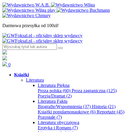
Darmowa przesyłka od 100zł!
0
Książki
Literatura
Literatura Piękna
Proza polska
(60)
Proza zagraniczna
(125)
Poezja/Dramat
(2)
Literatura Faktu
Biografie/Wspomnienia
(37)
Historia
(21)
Książki popularnonaukowe
(6)
Reportaże
(45)
Pozostałe
(7)
Literatura obyczajowa
Erotyka i Romans
(7)