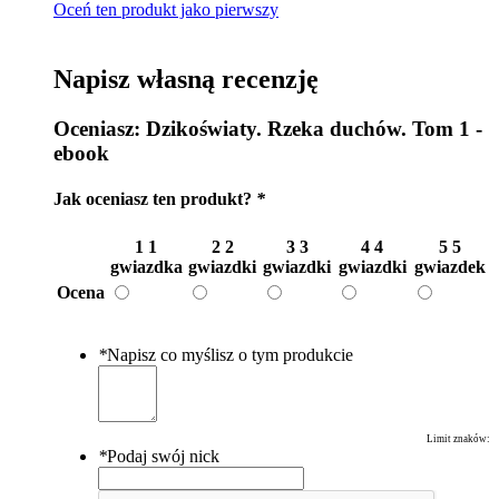
Oceń ten produkt jako pierwszy
Napisz własną recenzję
Oceniasz:
Dzikoświaty. Rzeka duchów. Tom 1 -
ebook
Jak oceniasz ten produkt?
*
1
1
2
2
3
3
4
4
5
5
gwiazdka
gwiazdki
gwiazdki
gwiazdki
gwiazdek
Ocena
*
Napisz co myślisz o tym produkcie
Limit znaków:
*
Podaj swój nick