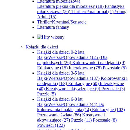
Literatura młodzieżowa
Literatura piękna dla młodzieży
(18)
Fantastyka
młodzieżowa
(26)
Thriller/Paranormal
(1)
Young
Adult
(15)
Thriller/Kryminał/Sensacje
Literatura fantasy
Książki dla dzieci
Książki dla dzieci 0-2 lata
Bajki/Wiersze/Opowiadania
(125)
Dla
najmłodszych
(26)
Kolorowanki i naklejanki
(9)
Edukacyjne
(15)
Interaktywne
(78)
Pozostałe
(5)
Książki dla dzieci 3-5 lata
Bajki/Wiersze/Opowiadania
(187)
Kolorowanki i
naklejanki
(168)
Edukacyjne
(60)
Interaktywne
(40)
Kreatywne i aktywizujące
(9)
Pozostałe
(3)
Puzzle
(5)
Książki dla dzieci 6-8 lat
Bajki/Wiersze/Opowiadania
(44)
Do
kolorowania i naklejania
(14)
Edukacyjne
(102)
Poznawanie świata
(86)
Kreatywne i
aktywizujące
(27)
Puzzle
(11)
Pozostałe
(8)
Powieści
(122)