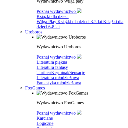
Wydawnictwo Wilga play
Poznaj wydawnictwo
Książki dla dzieci
Wilga Play
Książki dla dzieci 3-5 lat
Książki dla
dzieci 6-8 lat
Uroboros
Wydawnictwo Uroboros
Poznaj wydawnictwo
Literatura piękna
Literatura fantasy
Thriller/Kryminał/Sensacje
Literatura młodzieżowa
Fantastyka młodzieżowa
FoxGames
Wydawnictwo FoxGames
Poznaj wydawnictwo
Karciane
Logiczne