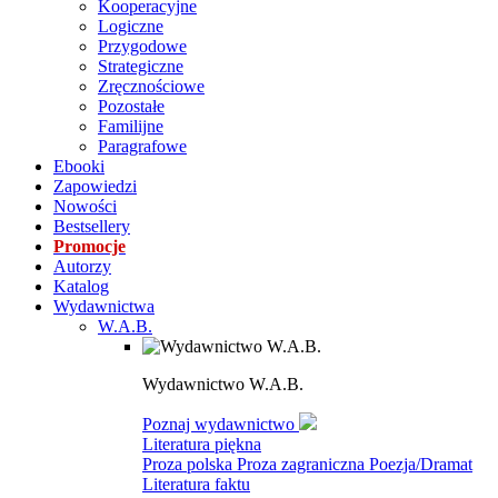
Kooperacyjne
Logiczne
Przygodowe
Strategiczne
Zręcznościowe
Pozostałe
Familijne
Paragrafowe
Ebooki
Zapowiedzi
Nowości
Bestsellery
Promocje
Autorzy
Katalog
Wydawnictwa
W.A.B.
Wydawnictwo W.A.B.
Poznaj wydawnictwo
Literatura piękna
Proza polska
Proza zagraniczna
Poezja/Dramat
Literatura faktu