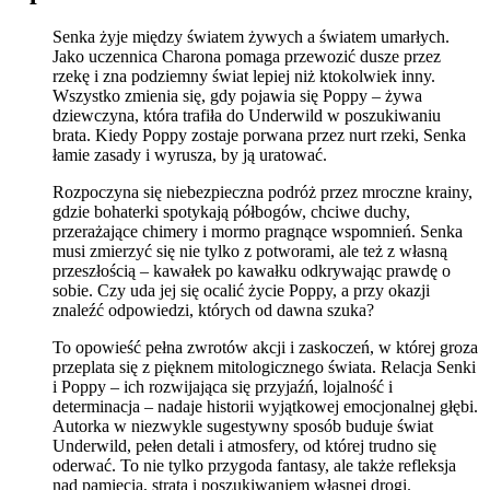
Senka żyje między światem żywych a światem umarłych.
Jako uczennica Charona pomaga przewozić dusze przez
rzekę i zna podziemny świat lepiej niż ktokolwiek inny.
Wszystko zmienia się, gdy pojawia się Poppy – żywa
dziewczyna, która trafiła do Underwild w poszukiwaniu
brata. Kiedy Poppy zostaje porwana przez nurt rzeki, Senka
łamie zasady i wyrusza, by ją uratować.
Rozpoczyna się niebezpieczna podróż przez mroczne krainy,
gdzie bohaterki spotykają półbogów, chciwe duchy,
przerażające chimery i mormo pragnące wspomnień. Senka
musi zmierzyć się nie tylko z potworami, ale też z własną
przeszłością – kawałek po kawałku odkrywając prawdę o
sobie. Czy uda jej się ocalić życie Poppy, a przy okazji
znaleźć odpowiedzi, których od dawna szuka?
To opowieść pełna zwrotów akcji i zaskoczeń, w której groza
przeplata się z pięknem mitologicznego świata. Relacja Senki
i Poppy – ich rozwijająca się przyjaźń, lojalność i
determinacja – nadaje historii wyjątkowej emocjonalnej głębi.
Autorka w niezwykle sugestywny sposób buduje świat
Underwild, pełen detali i atmosfery, od której trudno się
oderwać. To nie tylko przygoda fantasy, ale także refleksja
nad pamięcią, stratą i poszukiwaniem własnej drogi.