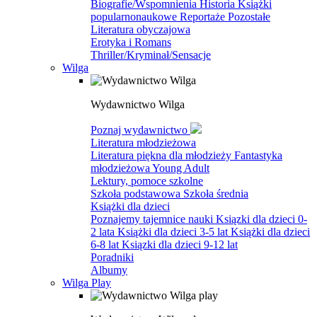
Biografie/Wspomnienia
Historia
Książki
popularnonaukowe
Reportaże
Pozostałe
Literatura obyczajowa
Erotyka i Romans
Thriller/Kryminał/Sensacje
Wilga
Wydawnictwo Wilga
Poznaj wydawnictwo
Literatura młodzieżowa
Literatura piękna dla młodzieży
Fantastyka
młodzieżowa
Young Adult
Lektury, pomoce szkolne
Szkoła podstawowa
Szkoła średnia
Książki dla dzieci
Poznajemy tajemnice nauki
Ksiązki dla dzieci 0-
2 lata
Książki dla dzieci 3-5 lat
Książki dla dzieci
6-8 lat
Ksiązki dla dzieci 9-12 lat
Poradniki
Albumy
Wilga Play