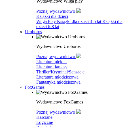
Wydawnictwo Wilga play
Poznaj wydawnictwo
Książki dla dzieci
Wilga Play
Książki dla dzieci 3-5 lat
Książki dla
dzieci 6-8 lat
Uroboros
Wydawnictwo Uroboros
Poznaj wydawnictwo
Literatura piękna
Literatura fantasy
Thriller/Kryminał/Sensacje
Literatura młodzieżowa
Fantastyka młodzieżowa
FoxGames
Wydawnictwo FoxGames
Poznaj wydawnictwo
Karciane
Logiczne