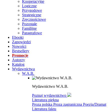
Kooperacyjne
Logiczne
Przygodowe
Strategiczne
Zręcznościowe
Pozostałe
Familijne
Paragrafowe
Ebooki
Zapowiedzi
Nowości
Bestsellery
Promocje
Autorzy
Katalog
Wydawnictwa
W.A.B.
Wydawnictwo W.A.B.
Poznaj wydawnictwo
Literatura piękna
Proza polska
Proza zagraniczna
Poezja/Dramat
Literatura faktu