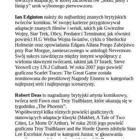
stworzyli adaptację, w której zachowali ów „lekki, jasny i
lśniący” urok wybornego pierwowzoru.
Ian Edginton
należy do najbardziej znanych brytyjskich
twórców komiksu. W swojej karierze przygotowywał
adaptacje znanych filmów i seriali, takich jak Gwiezdne
Wojny, Star Trek, Obcy, Predator i Terminator, jak również
powieści H.G Wellsa Wojna światów, cyklu o Sherlocku
Holmesie oraz opowiadania Edgara Allana Poego Zabójstwo
przy Rue Morgue, zamieszczonego w antologii Nevermore.
Swój sukces zawdzięcza między innymi współpracy z
wieloma sławnymi twórcami, takimi jak D’Israeli, Steve
Yeowell czy I.N.J Culbard. W roku 2007 jego powieść
graficzna Scarlet Traces: The Great Game została
nominowana do prestiżowej Nagrody Eisnera w kategoriach
najlepszej serii i najlepszego scenarzysty.
Robert Deas
to nagradzany brytyjski artysta komiksowy,
twórca serii Fawn oraz Troy Trailblazer, które ukazują się w
tygodniku „The Phoenix”.
Współtworzył kilka różnych powieści graficznych
stanowiących adaptacje klasyki (Makbet, A Tale of Two
Cities, Le Morte D’Arthur). W roku 2016 jego powieść
graficzna Troy Trailblazer and the Horde Queen zdobyła Stan
Lee Excelsior Award w kategorii Junior, w głosowaniu