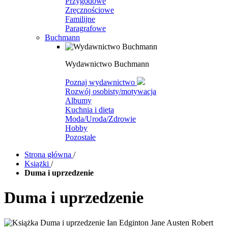
Przygodowe
Zręcznościowe
Familijne
Paragrafowe
Buchmann
Wydawnictwo Buchmann
Poznaj wydawnictwo
Rozwój osobisty/motywacja
Albumy
Kuchnia i dieta
Moda/Uroda/Zdrowie
Hobby
Pozostałe
Strona główna
/
Książki
/
Duma i uprzedzenie
Duma i uprzedzenie