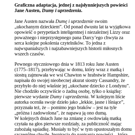
Graficzna adaptacja, jednej z najsłynniejszych powieści
Jane Austen,
Dumy i uprzedzenia
.
Jane Austen nazwała
Dumę i uprzedzenie
swoim
„ukochanym dzieckiem”. Od ponad dwustu lat ta wyjątkowa
opowieść o perypetiach inteligentnej i niezależnej Lizzy oraz
poważnego i nieprzystępnego pana Darcy’ego chwyta za
serca kolejne pokolenia czytelników. To jedna z
najwspanialszych i najzabawniejszych historii miłosnych
wszech czasów.
Pewnego styczniowego dnia w 1813 roku Jane Austen
(1775–1817), przebywając w domu, który wraz z matką i
siostrą zajmowała we wsi Chawton w hrabstwie Hampshire,
napisała do swojej nieobecnej akurat siostry Cassandry, że
przybyło do niej właśnie jej „ukochane dziecko z Londynu”.
Nie chodziło oczywiście o żadną osobę, tylko o książkę:
pierwsze wydanie
Dumy i uprzedzenia
. W kolejnym liście
autorka oceniła swoje dzieło jako „lekkie, jasne i lśniące”,
przyznała też, że – pomimo jego braków – jest na tyle
„próżna i zadowolona”, że napawa ją ono dumą.
W kolejnych dniach Jane na zmianę z owdowiałą matką
czytała na głos pierwsze rozdziały, za publiczność mając
zubożałą sąsiadkę. Musiały to być w tym opustoszałym domu
szczególne chwile. Inspiracją do napisania powieści – która