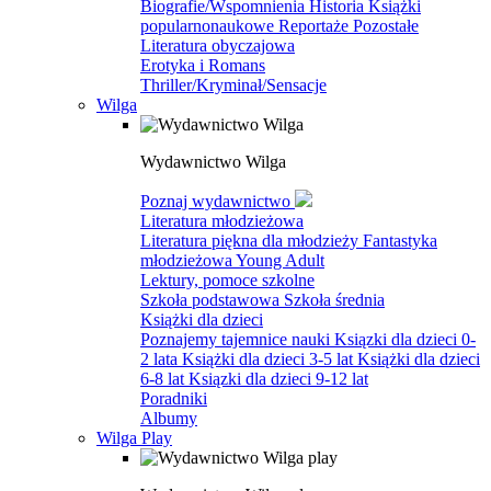
Biografie/Wspomnienia
Historia
Książki
popularnonaukowe
Reportaże
Pozostałe
Literatura obyczajowa
Erotyka i Romans
Thriller/Kryminał/Sensacje
Wilga
Wydawnictwo Wilga
Poznaj wydawnictwo
Literatura młodzieżowa
Literatura piękna dla młodzieży
Fantastyka
młodzieżowa
Young Adult
Lektury, pomoce szkolne
Szkoła podstawowa
Szkoła średnia
Książki dla dzieci
Poznajemy tajemnice nauki
Ksiązki dla dzieci 0-
2 lata
Książki dla dzieci 3-5 lat
Książki dla dzieci
6-8 lat
Ksiązki dla dzieci 9-12 lat
Poradniki
Albumy
Wilga Play