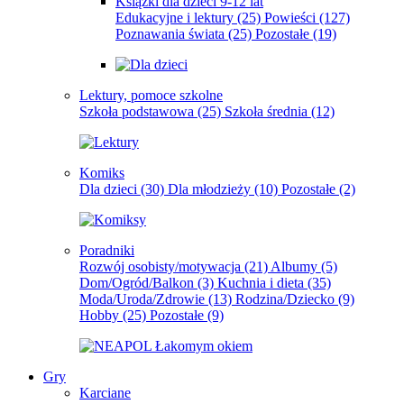
Książki dla dzieci 9-12 lat
Edukacyjne i lektury
(25)
Powieści
(127)
Poznawania świata
(25)
Pozostałe
(19)
Lektury, pomoce szkolne
Szkoła podstawowa
(25)
Szkoła średnia
(12)
Komiks
Dla dzieci
(30)
Dla młodzieży
(10)
Pozostałe
(2)
Poradniki
Rozwój osobisty/motywacja
(21)
Albumy
(5)
Dom/Ogród/Balkon
(3)
Kuchnia i dieta
(35)
Moda/Uroda/Zdrowie
(13)
Rodzina/Dziecko
(9)
Hobby
(25)
Pozostałe
(9)
Gry
Karciane