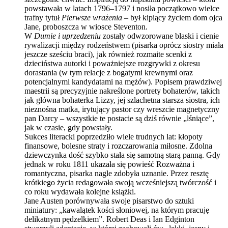
powstawała w latach 1796–1797 i nosiła początkowo wielce
trafny tytuł
Pierwsze wrażenia
– był kipiący życiem dom ojca
Jane, proboszcza w wiosce Steventon.
W
Dumie i uprzedzeniu
zostały odwzorowane blaski i cienie
rywalizacji między rodzeństwem (pisarka oprócz siostry miała
jeszcze sześciu braci), jak również rozmaite scenki z
dzieciństwa autorki i poważniejsze rozgrywki z okresu
dorastania (w tym relacje z bogatymi krewnymi oraz
potencjalnymi kandydatami na mężów). Popisem prawdziwej
maestrii są precyzyjnie nakreślone portrety bohaterów, takich
jak główna bohaterka Lizzy, jej szlachetna starsza siostra, ich
nieznośna matka, irytujący pastor czy wreszcie magnetyczny
pan Darcy – wszystkie te postacie są dziś równie „lśniące”,
jak w czasie, gdy powstały.
Sukces literacki poprzedziło wiele trudnych lat: kłopoty
finansowe, bolesne straty i rozczarowania miłosne. Zdolna
dziewczynka dość szybko stała się samotną starą panną. Gdy
jednak w roku 1811 ukazała się powieść Rozważna i
romantyczna, pisarka nagle zdobyła uznanie. Przez resztę
krótkiego życia redagowała swoją wcześniejszą twórczość i
co roku wydawała kolejne książki.
Jane Austen porównywała swoje pisarstwo do sztuki
miniatury: „kawalątek kości słoniowej, na którym pracuję
delikatnym pędzelkiem”. Robert Deas i Ian Edginton