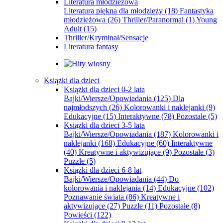
Literatura młodzieżowa
Literatura piękna dla młodzieży
(18)
Fantastyka
młodzieżowa
(26)
Thriller/Paranormal
(1)
Young
Adult
(15)
Thriller/Kryminał/Sensacje
Literatura fantasy
Książki dla dzieci
Książki dla dzieci 0-2 lata
Bajki/Wiersze/Opowiadania
(125)
Dla
najmłodszych
(26)
Kolorowanki i naklejanki
(9)
Edukacyjne
(15)
Interaktywne
(78)
Pozostałe
(5)
Książki dla dzieci 3-5 lata
Bajki/Wiersze/Opowiadania
(187)
Kolorowanki i
naklejanki
(168)
Edukacyjne
(60)
Interaktywne
(40)
Kreatywne i aktywizujące
(9)
Pozostałe
(3)
Puzzle
(5)
Książki dla dzieci 6-8 lat
Bajki/Wiersze/Opowiadania
(44)
Do
kolorowania i naklejania
(14)
Edukacyjne
(102)
Poznawanie świata
(86)
Kreatywne i
aktywizujące
(27)
Puzzle
(11)
Pozostałe
(8)
Powieści
(122)