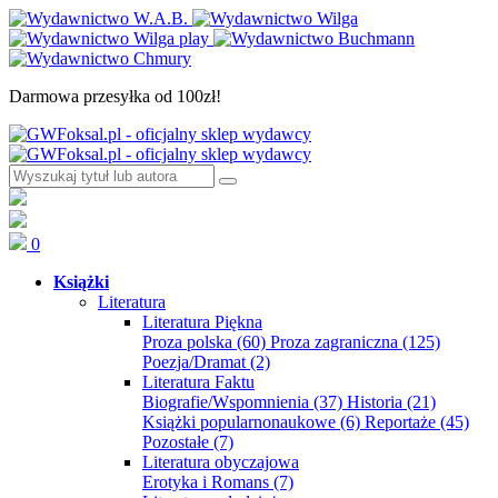
Darmowa przesyłka od 100zł!
0
Książki
Literatura
Literatura Piękna
Proza polska
(60)
Proza zagraniczna
(125)
Poezja/Dramat
(2)
Literatura Faktu
Biografie/Wspomnienia
(37)
Historia
(21)
Książki popularnonaukowe
(6)
Reportaże
(45)
Pozostałe
(7)
Literatura obyczajowa
Erotyka i Romans
(7)