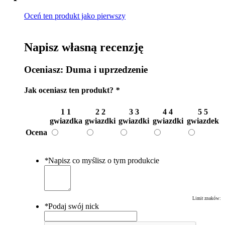
Oceń ten produkt jako pierwszy
Napisz własną recenzję
Oceniasz:
Duma i uprzedzenie
Jak oceniasz ten produkt?
*
1
1
2
2
3
3
4
4
5
5
gwiazdka
gwiazdki
gwiazdki
gwiazdki
gwiazdek
Ocena
*
Napisz co myślisz o tym produkcie
Limit znaków:
*
Podaj swój nick