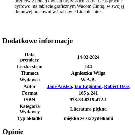
uczniów z ponad dwustu brytyjskich szkół. Deas pracuje
cyfrowo, na tablecie graficznym Wacom Cintiq, w swojej
domowej pracowni w hrabstwie Lincolnshire.
Dodatkowe informacje
Data
14-02-2024
premiery
Liczba stron
144
Tłumacz
Agnieszka Wilga
Wydawca
W.A.B.
Autor
Jane Austen
,
Ian Edginton
,
Robert Deas
Format
165 x 241
ISBN
978-83-8319-472-1
Kategoria
Literatura piękna
Wydawcy
Typ okładki
miękka ze skrzydełkami
Opinie