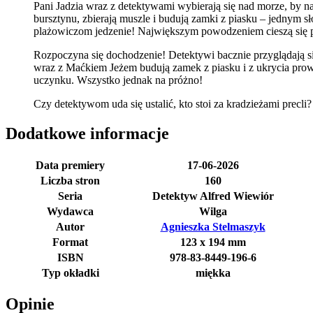
Pani Jadzia wraz z detektywami wybierają się nad morze, by n
bursztynu, zbierają muszle i budują zamki z piasku – jednym 
plażowiczom jedzenie! Największym powodzeniem cieszą się prec
Rozpoczyna się dochodzenie! Detektywi bacznie przyglądają s
wraz z Maćkiem Jeżem budują zamek z piasku i z ukrycia prowad
uczynku. Wszystko jednak na próżno!
Czy detektywom uda się ustalić, kto stoi za kradzieżami precli?
Dodatkowe informacje
Data premiery
17-06-2026
Liczba stron
160
Seria
Detektyw Alfred Wiewiór
Wydawca
Wilga
Autor
Agnieszka Stelmaszyk
Format
123 x 194 mm
ISBN
978-83-8449-196-6
Typ okładki
miękka
Opinie