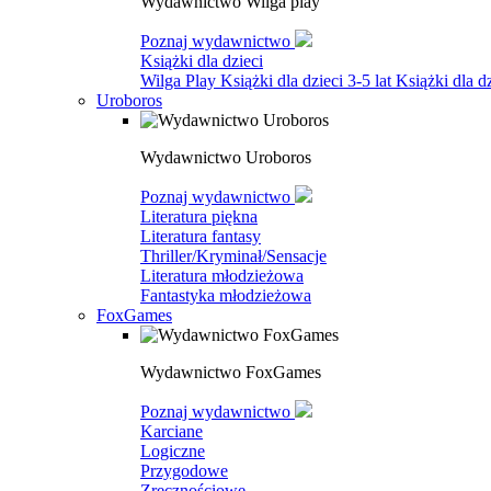
Wydawnictwo Wilga play
Poznaj wydawnictwo
Książki dla dzieci
Wilga Play
Książki dla dzieci 3-5 lat
Książki dla dz
Uroboros
Wydawnictwo Uroboros
Poznaj wydawnictwo
Literatura piękna
Literatura fantasy
Thriller/Kryminał/Sensacje
Literatura młodzieżowa
Fantastyka młodzieżowa
FoxGames
Wydawnictwo FoxGames
Poznaj wydawnictwo
Karciane
Logiczne
Przygodowe
Zręcznościowe