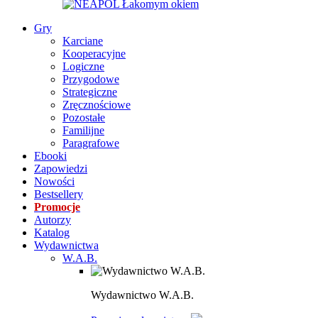
Gry
Karciane
Kooperacyjne
Logiczne
Przygodowe
Strategiczne
Zręcznościowe
Pozostałe
Familijne
Paragrafowe
Ebooki
Zapowiedzi
Nowości
Bestsellery
Promocje
Autorzy
Katalog
Wydawnictwa
W.A.B.
Wydawnictwo W.A.B.