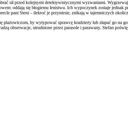
abrać sił przed kolejnymi detektywistycznymi wyzwaniami. Wygrzewają 
słowem: oddają się błogiemu lenistwu. Ich wypoczynek zostaje jednak
le pani Steni – ilekroć je przyniesie, znikają w tajemniczych okolic
ię plażowiczom, by wytypować sprawcę kradzieży lub złapać go na go
zą obserwacje, utrudnione przez parasole i parawany. Stefan poświęca