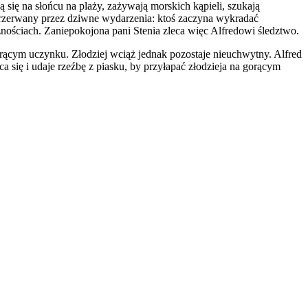
się na słońcu na plaży, zażywają morskich kąpieli, szukają
 przerwany przez dziwne wydarzenia: ktoś zaczyna wykradać
znościach. Zaniepokojona pani Stenia zleca więc Alfredowi śledztwo.
rącym uczynku. Złodziej wciąż jednak pozostaje nieuchwytny. Alfred
 się i udaje rzeźbę z piasku, by przyłapać złodzieja na gorącym