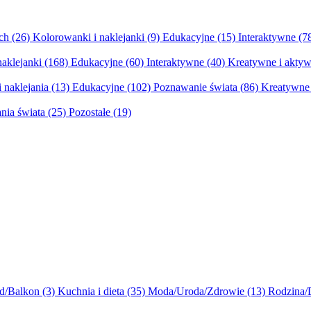
ych
(26)
Kolorowanki i naklejanki
(9)
Edukacyjne
(15)
Interaktywne
(7
naklejanki
(168)
Edukacyjne
(60)
Interaktywne
(40)
Kreatywne i aktyw
 naklejania
(13)
Edukacyjne
(102)
Poznawanie świata
(86)
Kreatywne 
nia świata
(25)
Pozostałe
(19)
d/Balkon
(3)
Kuchnia i dieta
(35)
Moda/Uroda/Zdrowie
(13)
Rodzina/