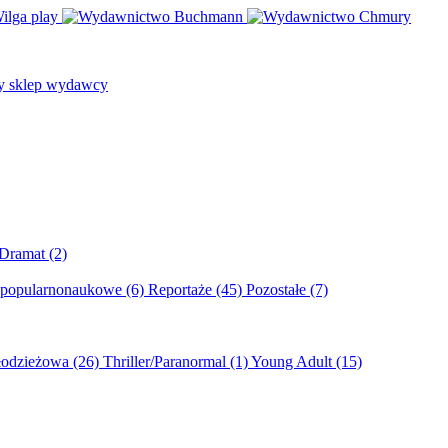
/Dramat
(2)
 popularnonaukowe
(6)
Reportaże
(45)
Pozostałe
(7)
młodzieżowa
(26)
Thriller/Paranormal
(1)
Young Adult
(15)