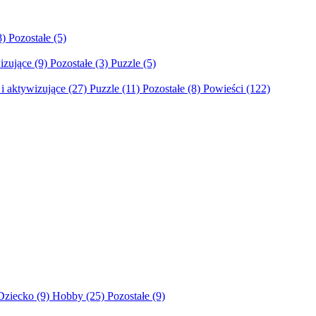
8)
Pozostałe
(5)
izujące
(9)
Pozostałe
(3)
Puzzle
(5)
i aktywizujące
(27)
Puzzle
(11)
Pozostałe
(8)
Powieści
(122)
Dziecko
(9)
Hobby
(25)
Pozostałe
(9)