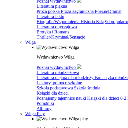
Poznaj wydawnictwo
Literatura piękna
Proza polska
Proza zagraniczna
Poezja/Dramat
Literatura faktu
Biografie/Wspomnienia
Historia
Książki popular
Literatura obyczajowa
Erotyka i Romans
Thriller/Kryminał/Sensacje
Wilga
Wydawnictwo Wilga
Poznaj wydawnictwo
Literatura młodzieżowa
Literatura piękna dla młodzieży
Fantastyka młodz
Lektury, pomoce szkolne
Szkoła podstawowa
Szkoła średnia
Książki dla dzieci
Poznajemy tajemnice nauki
Ksiązki dla dzieci 0-2 
Poradniki
Albumy
Wilga Play