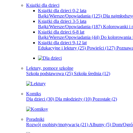
Książki dla dzieci
Książki dla dzieci 0-2 lata
Bajki/Wiersze/Opowiadania
(125)
Dla najmłodsz
Książki dla dzieci 3-5 lata
Bajki/Wiersze/Opowiadania
(187)
Kolorowanki i 
Książki dla dzieci 6-8 lat
Bajki/Wiersze/Opowiadania
(44)
Do kolorowania i
Książki dla dzieci 9-12 lat
Edukacyjne i lektury
(25)
Powieści
(127)
Poznawa
Lektury, pomoce szkolne
Szkoła podstawowa
(25)
Szkoła średnia
(12)
Komiks
Dla dzieci
(30)
Dla młodzieży
(10)
Pozostałe
(2)
Poradniki
Rozwój osobisty/motywacja
(21)
Albumy
(5)
Dom/Ogró