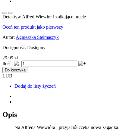
Detektyw Alfred Wiewiór i znikające precle
Oceń ten produkt jako pierwszy
Autor:
Agnieszka Stelmaszyk
Dostępność:
Dostępny
29,99 zł
Ilość:
Do koszyka
LUB
Dodaj do listy życzeń
Opis
Na Alfreda Wiewióra i przyjaciół czeka nowa zagadka!