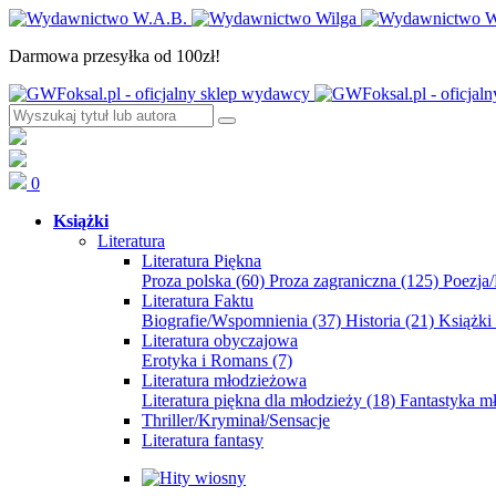
Darmowa przesyłka od 100zł!
0
Książki
Literatura
Literatura Piękna
Proza polska
(60)
Proza zagraniczna
(125)
Poezja
Literatura Faktu
Biografie/Wspomnienia
(37)
Historia
(21)
Książki
Literatura obyczajowa
Erotyka i Romans
(7)
Literatura młodzieżowa
Literatura piękna dla młodzieży
(18)
Fantastyka 
Thriller/Kryminał/Sensacje
Literatura fantasy