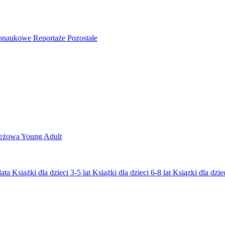
nonaukowe
Reportaże
Pozostałe
ieżowa
Young Adult
lata
Książki dla dzieci 3-5 lat
Książki dla dzieci 6-8 lat
Ksiązki dla dziec