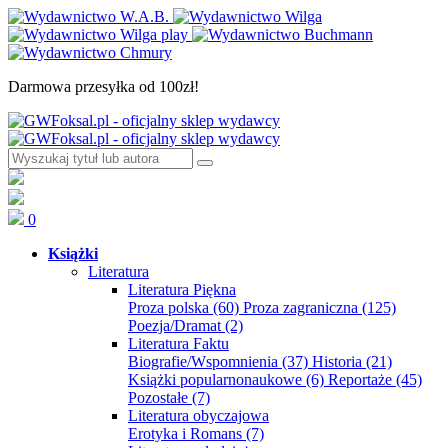
Darmowa przesyłka od 100zł!
0
Książki
Literatura
Literatura Piękna
Proza polska
(60)
Proza zagraniczna
(125)
Poezja/Dramat
(2)
Literatura Faktu
Biografie/Wspomnienia
(37)
Historia
(21)
Książki popularnonaukowe
(6)
Reportaże
(45)
Pozostałe
(7)
Literatura obyczajowa
Erotyka i Romans
(7)