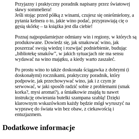
Przyjazny i praktyczny poradnik napisany przez światowej
sławy sommeliera!
Jeśli stojąc przed półką z winami, czujesz się onieśmielony, a
pytania kelnera o to, jakie wino podać, przyprawiają cię o
gęsią skórkę – ta książka jest dla ciebie!
Poznaj najpopularniejsze odmiany win i regiony, w których są
produkowane. Dowiedz się, jak smakować wino, jak
poszerzać swoją wiedzę i rozwijać podniebienie, budując
„bibliotekę smaków”, w jakich sytuacjach nie ma sensu
wydawać na wino majątku, a kiedy warto zaszaleć.
Po prostu wino to także doskonała ściągawka z dobrymi (i
doskonałymi) rocznikami, praktyczny poradnik, który
podpowie, jak przechowywać wino, jak i z czym je
serwować, w jaki sposób radzić sobie z problemami (smak
korka?, mysi aromat?), a śmiałkowie znajdą tu nawet
instrukcję otwierania butelki szampana szablą! Dzięki
klarownym wskazówkom każdy będzie mógł wyruszyć na
wyprawę do świata win bez obaw, z ciekawością i
entuzjazmem.
Dodatkowe informacje