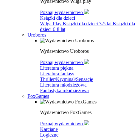
Wydawnictwo Wilga play
Poznaj wydawnictwo
Książki dla dzieci
Wilga Play
Książki dla dzieci 3-5 lat
Książki dla
dzieci 6-8 lat
Uroboros
Wydawnictwo Uroboros
Poznaj wydawnictwo
Literatura piękna
Literatura fantasy
Thriller/Kryminał/Sensacje
Literatura młodzieżowa
Fantastyka młodzieżowa
FoxGames
Wydawnictwo FoxGames
Poznaj wydawnictwo
Karciane
Logiczne