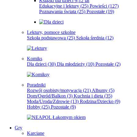
Książki dla dzieci 9-12 lat
Edukacyjne i lektury
(25)
Powieści
(127)
Poznawania świata
(25)
Pozostałe
(19)
Lektury, pomoce szkolne
Szkoła podstawowa
(25)
Szkoła średnia
(12)
Komiks
Dla dzieci
(30)
Dla młodzieży
(10)
Pozostałe
(2)
Poradniki
Rozwój osobisty/motywacja
(21)
Albumy
(5)
Dom/Ogród/Balkon
(3)
Kuchnia i dieta
(35)
Moda/Uroda/Zdrowie
(13)
Rodzina/Dziecko
(9)
Hobby
(25)
Pozostałe
(9)
Gry
Karciane