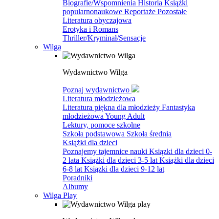
Biografie/Wspomnienia
Historia
Książki
popularnonaukowe
Reportaże
Pozostałe
Literatura obyczajowa
Erotyka i Romans
Thriller/Kryminał/Sensacje
Wilga
Wydawnictwo Wilga
Poznaj wydawnictwo
Literatura młodzieżowa
Literatura piękna dla młodzieży
Fantastyka
młodzieżowa
Young Adult
Lektury, pomoce szkolne
Szkoła podstawowa
Szkoła średnia
Książki dla dzieci
Poznajemy tajemnice nauki
Ksiązki dla dzieci 0-
2 lata
Książki dla dzieci 3-5 lat
Książki dla dzieci
6-8 lat
Ksiązki dla dzieci 9-12 lat
Poradniki
Albumy
Wilga Play