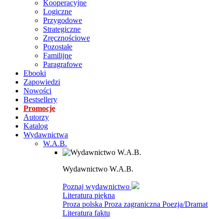
Kooperacyjne
Logiczne
Przygodowe
Strategiczne
Zręcznościowe
Pozostałe
Familijne
Paragrafowe
Ebooki
Zapowiedzi
Nowości
Bestsellery
Promocje
Autorzy
Katalog
Wydawnictwa
W.A.B.
Wydawnictwo W.A.B.
Poznaj wydawnictwo
Literatura piękna
Proza polska
Proza zagraniczna
Poezja/Dramat
Literatura faktu