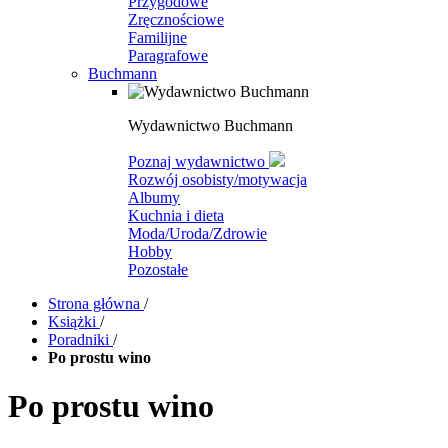
Przygodowe
Zręcznościowe
Familijne
Paragrafowe
Buchmann
Wydawnictwo Buchmann
Poznaj wydawnictwo
Rozwój osobisty/motywacja
Albumy
Kuchnia i dieta
Moda/Uroda/Zdrowie
Hobby
Pozostałe
Strona główna
/
Książki
/
Poradniki
/
Po prostu wino
Po prostu wino