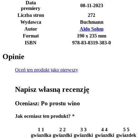
Data
08-11-2023
premiery
Liczba stron
272
Wydawca
Buchmann
Autor
Aldo Sohm
Format
190 x 235 mm
ISBN
978-83-8319-383-0
Opinie
Oceń ten produkt jako pierwszy
Napisz własną recenzję
Oceniasz:
Po prostu wino
Jak oceniasz ten produkt?
*
1
1
2
2
3
3
4
4
5
5
gwiazdka
gwiazdki
gwiazdki
gwiazdki
gwiazdek