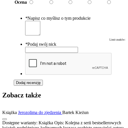
Ocena
*
Napisz co myślisz o tym produkcie
Limit znaków:
*
Podaj swój nick
Dodaj recenzję
Zobacz także
Książka
Jerozolima do zjedzenia
Bartek Kieżun
Dostępne warianty:
Książka
Opis:
Kolejna z serii bestsellerowych
książek podróżniczo-kulinarnych łącząca osobiste opowieści autora