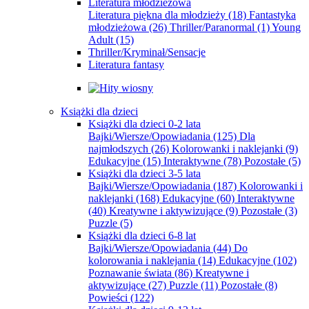
Literatura młodzieżowa
Literatura piękna dla młodzieży
(18)
Fantastyka
młodzieżowa
(26)
Thriller/Paranormal
(1)
Young
Adult
(15)
Thriller/Kryminał/Sensacje
Literatura fantasy
Książki dla dzieci
Książki dla dzieci 0-2 lata
Bajki/Wiersze/Opowiadania
(125)
Dla
najmłodszych
(26)
Kolorowanki i naklejanki
(9)
Edukacyjne
(15)
Interaktywne
(78)
Pozostałe
(5)
Książki dla dzieci 3-5 lata
Bajki/Wiersze/Opowiadania
(187)
Kolorowanki i
naklejanki
(168)
Edukacyjne
(60)
Interaktywne
(40)
Kreatywne i aktywizujące
(9)
Pozostałe
(3)
Puzzle
(5)
Książki dla dzieci 6-8 lat
Bajki/Wiersze/Opowiadania
(44)
Do
kolorowania i naklejania
(14)
Edukacyjne
(102)
Poznawanie świata
(86)
Kreatywne i
aktywizujące
(27)
Puzzle
(11)
Pozostałe
(8)
Powieści
(122)