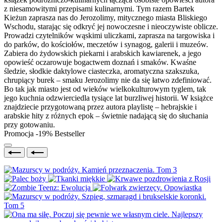
z niesamowitymi przepisami kulinarnymi. Tym razem Bartek
Kieżun zaprasza nas do Jerozolimy, mitycznego miasta Bliskiego
Wschodu, starając się odkryć jej nowoczesne i nieoczywiste oblicze.
Prowadzi czytelników wąskimi uliczkami, zaprasza na targowiska i
do parków, do kościołów, meczetów i synagog, galerii i muzeów.
Zabiera do żydowskich piekarni i arabskich kawiarenek, a jego
opowieść oczarowuje bogactwem doznań i smaków. Kwaśne
śledzie, słodkie daktylowe ciasteczka, aromatyczna szakszuka,
chrupiący burek – smaku Jerozolimy nie da się łatwo zdefiniować.
Bo tak jak miasto jest od wieków wielkokulturowym tyglem, tak
jego kuchnia odzwierciedla tysiące lat burzliwej historii. W książce
znajdziecie przygotowaną przez autora playlistę – hebrajskie i
arabskie hity z różnych epok – świetnie nadającą się do słuchania
przy gotowaniu.
Promocja -19%
Bestseller