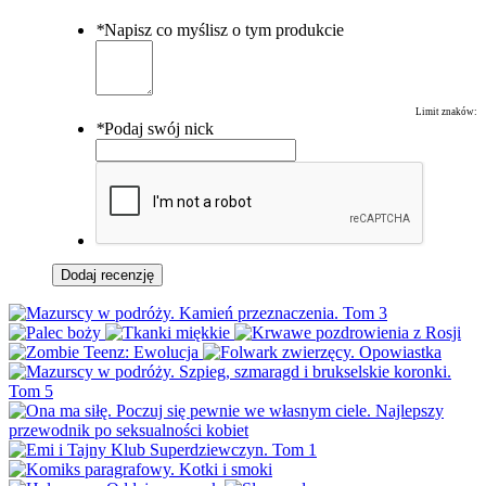
*
Napisz co myślisz o tym produkcie
Limit znaków:
*
Podaj swój nick
Dodaj recenzję