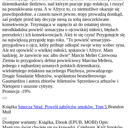
dziennikarskie śledztwo, nad którym pracuje jego redakcja, i ruszyć
na poszukiwania syna. A w Afryce to, co niemożliwe okazuje się
prawdopodobne, a czasem nawet pewne, tropy prowadzą donikąd,
zaś podjęte przed laty decyzje niosą za sobą nieoczekiwane
konsekwencje. Trzymająca w napięciu aż do ostatniej strony,
nieodkładalna powieść sensacyjna o ojcowskiej miłości, błędach
przeszłości i ich konsekwencjach. Ależ to się czyta! Przygotujcie się
na największą przygodę tego roku. "To powieść sensacyjno-
przygodowa o ojcu, który próbuje odkupić swoje winy wobec syna.
Ale też opowieść o wielkiej miłości, tęsknocie i Afryce. Mam
nadzieję, że zarwiecie noc albo dwie” Marcin Meller Czerwona
Ziemia to przygodowy debiut powieściowy Marcina Mellera,
jednego z najbardziej uznanych polskich dziennikarzy,
wieloletniego redaktora naczelnego Playboya, prowadzącego
Drugie Śniadanie Mistrzów, współautora bestsellerowego
Gaumardżos i autora zbiorów felietonów Sprzedawca arbuzów i
Nietoperz i suszone cytryny.
Promocja -19%
Książka
Smocza Straż. Powrót zabójców smoków. Tom 5
Brandon
Mull
Dostępne warianty:
Książka, Ebook (EPUB, MOBI)
Opis:
Magiczny świat chwieje się na krawędzi. Celebrant, Król Smoków,