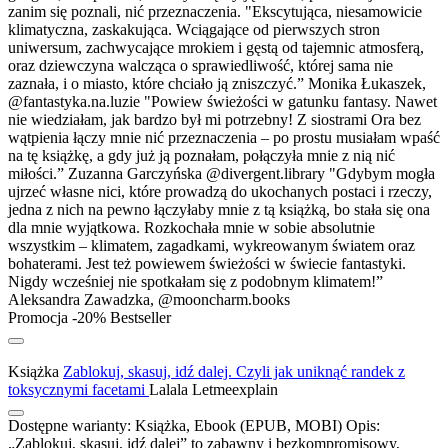
zanim się poznali, nić przeznaczenia. "Ekscytująca, niesamowicie
klimatyczna, zaskakująca. Wciągające od pierwszych stron
uniwersum, zachwycające mrokiem i gęstą od tajemnic atmosferą,
oraz dziewczyna walcząca o sprawiedliwość, której sama nie
zaznała, i o miasto, które chciało ją zniszczyć.” Monika Łukaszek,
@fantastyka.na.luzie "Powiew świeżości w gatunku fantasy. Nawet
nie wiedziałam, jak bardzo był mi potrzebny! Z siostrami Ora bez
wątpienia łączy mnie nić przeznaczenia – po prostu musiałam wpaść
na tę książkę, a gdy już ją poznałam, połączyła mnie z nią nić
miłości.” Zuzanna Garczyńska @divergent.library "Gdybym mogła
ujrzeć własne nici, które prowadzą do ukochanych postaci i rzeczy,
jedna z nich na pewno łączyłaby mnie z tą książką, bo stała się ona
dla mnie wyjątkowa. Rozkochała mnie w sobie absolutnie
wszystkim – klimatem, zagadkami, wykreowanym światem oraz
bohaterami. Jest też powiewem świeżości w świecie fantastyki.
Nigdy wcześniej nie spotkałam się z podobnym klimatem!”
Aleksandra Zawadzka, @mooncharm.books
Promocja -20%
Bestseller
Książka
Zablokuj, skasuj, idź dalej. Czyli jak uniknąć randek z
toksycznymi facetami
Lalala Letmeexplain
Dostępne warianty:
Książka, Ebook (EPUB, MOBI)
Opis:
„Zablokuj, skasuj, idź dalej” to zabawny i bezkompromisowy,