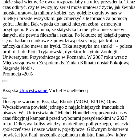
także skąd wiemy, że owca rozpoznałaby na ulicy prezydenta. Teraz
czas odkryć, czy telewizyjny serial może uratować życie, jak świnka
morska uratowała miliony kobiet, czy gołębie ograłyby nas w
ruletkę i przede wszystkim: jak zmierzyć siłę tornada za pomocą
gofra. „Janina Bąk wpada do nauki niczym zebra, z mocnym
przytupem. Przypomina, że statystyka to nie tylko mieszanie w
danych, ale pewna filozofia i sztuka. Po lekturze tej książki patrzy
się na badania naukowe z prawdziwą ekscytacją, jak kot na
tuńczyka albo mewa na frytki. Taka statystyka ma smak!” – poleca
prof. dr hab. Piotr Tryjanowski, dyrektor Instytutu Zoologii,
Uniwersytetu Przyrodniczego w Poznaniu. W 2007 roku wraz z
Międzyrządowym Zespołem ds. Zmian Klimatu dostał Pokojową
Nagrodę Nobla.
Promocja -20%
Książka
Unicestwianie
Michel Houellebecq
Dostępne warianty:
Książka, Ebook (MOBI, EPUB)
Opis:
Wyczekiwana powieść jednego z najgłośniejszych francuskich
pisarzy. W „Unicestwianiu” Michel Houellebecq przenosi nas w
czas fikcyjnej kampanii przed wyborami prezydenckimi w 2027
roku. Odkrywa kulisy władzy, marketingu politycznego, bolączki
społeczeństwa i nasze własne, pojedyncze. Głównym bohaterem
powieści jest Paul, urzędnik z gabinetu ministra finansów, który