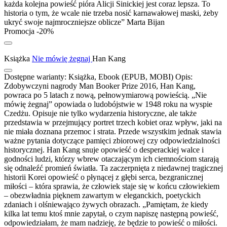
każda kolejna powieść pióra Alicji Sinickiej jest coraz lepsza. To
historia o tym, że wcale nie trzeba nosić karnawałowej maski, żeby
ukryć swoje najmroczniejsze oblicze” Marta Bijan
Promocja -20%
Książka
Nie mówię żegnaj
Han Kang
Dostępne warianty:
Książka, Ebook (EPUB, MOBI)
Opis:
Zdobywczyni nagrody Man Booker Prize 2016, Han Kang,
powraca po 5 latach z nową, pełnowymiarową powieścią. „Nie
mówię żegnaj” opowiada o ludobójstwie w 1948 roku na wyspie
Czedżu. Opisuje nie tylko wydarzenia historyczne, ale także
przedstawia w przejmujący portret trzech kobiet oraz wpływ, jaki na
nie miała doznana przemoc i strata. Przede wszystkim jednak stawia
ważne pytania dotyczące pamięci zbiorowej czy odpowiedzialności
historycznej. Han Kang snuje opowieść o desperackiej walce i
godności ludzi, którzy wbrew otaczającym ich ciemnościom starają
się odnaleźć promień światła. Ta zaczerpnięta z niedawnej tragicznej
historii Korei opowieść o płynącej z głębi serca, bezgranicznej
miłości – która sprawia, że człowiek staje się w końcu człowiekiem
– obezwładnia pięknem zawartym w eleganckich, poetyckich
zdaniach i olśniewająco żywych obrazach. „Pamiętam, że kiedy
kilka lat temu ktoś mnie zapytał, o czym napiszę następną powieść,
odpowiedziałam, że mam nadzieję, że będzie to powieść o miłości.