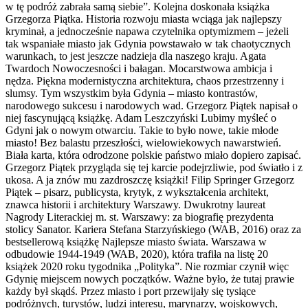
w tę podróż zabrała samą siebie”. Kolejna doskonała książka
Grzegorza Piątka. Historia rozwoju miasta wciąga jak najlepszy
kryminał, a jednocześnie napawa czytelnika optymizmem – jeżeli
tak wspaniałe miasto jak Gdynia powstawało w tak chaotycznych
warunkach, to jest jeszcze nadzieja dla naszego kraju. Agata
Twardoch Nowoczesności i bałagan. Mocarstwowa ambicja i
nędza. Piękna modernistyczna architektura, chaos przestrzenny i
slumsy. Tym wszystkim była Gdynia – miasto kontrastów,
narodowego sukcesu i narodowych wad. Grzegorz Piątek napisał o
niej fascynującą książkę. Adam Leszczyński Lubimy myśleć o
Gdyni jak o nowym otwarciu. Takie to było nowe, takie młode
miasto! Bez balastu przeszłości, wielowiekowych nawarstwień.
Biała karta, która odrodzone polskie państwo miało dopiero zapisać.
Grzegorz Piątek przygląda się tej karcie podejrzliwie, pod światło i z
ukosa. A ja znów mu zazdroszczę książki! Filip Springer Grzegorz
Piątek – pisarz, publicysta, krytyk, z wykształcenia architekt,
znawca historii i architektury Warszawy. Dwukrotny laureat
Nagrody Literackiej m. st. Warszawy: za biografię prezydenta
stolicy Sanator. Kariera Stefana Starzyńskiego (WAB, 2016) oraz za
bestsellerową książkę Najlepsze miasto świata. Warszawa w
odbudowie 1944-1949 (WAB, 2020), która trafiła na listę 20
książek 2020 roku tygodnika „Polityka”. Nie rozmiar czynił więc
Gdynię miejscem nowych początków. Ważne było, że tutaj prawie
każdy był skądś. Przez miasto i port przewijały się tysiące
podróżnych, turystów, ludzi interesu, marynarzy, wojskowych,