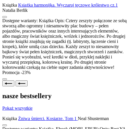
Książka
Książka harmonijka. Wyczaruj tęczowe królestwo cz.1
Natalia Berlik
Dostępne warianty:
Książka
Opis:
Cztery zeszyty połączone ze sobą
stworzą albo ogromny i niesamowity plac budowy – pełen
pojazdów, pracowników oraz innych interesujących elementów,
albo magiczny świat księżniczek, wróżek i jednorożców. Po drugiej
stronie książki znajdują się zagadki (tj. labirynty, łączenie cieni i
kropek), które umilą czas dziecku. Każdy zeszyt to niesamowity
bajkowy świat pełen księżniczek, magicznych stworzeń i zamków.
Ponieś się wyobraźni, weź kredki w dłoń, przyklej naklejki i
wyczaruj przepiękną, kolorową krainę. Po drugiej stronie
kolorowanki czekają na ciebie super zadania aktywnościowe!
Promocja -23%
nasze bestsellery
Pokaż wszystkie
Książka
Żniwa śmierci. Kosiarze. Tom 1
Neal Shusterman
Dostępne warianty:
Książka, Ebook (MOBI, EPUB)
Opis:
Best YA