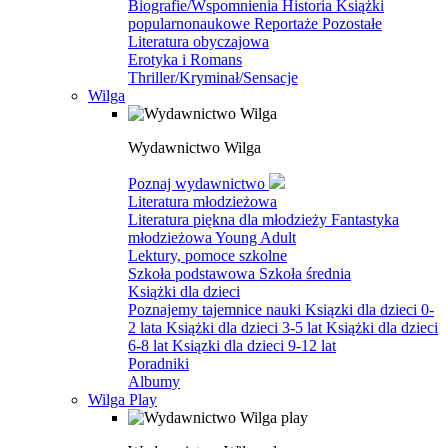
Biografie/Wspomnienia
Historia
Książki
popularnonaukowe
Reportaże
Pozostałe
Literatura obyczajowa
Erotyka i Romans
Thriller/Kryminał/Sensacje
Wilga
Wydawnictwo Wilga
Poznaj wydawnictwo
Literatura młodzieżowa
Literatura piękna dla młodzieży
Fantastyka
młodzieżowa
Young Adult
Lektury, pomoce szkolne
Szkoła podstawowa
Szkoła średnia
Książki dla dzieci
Poznajemy tajemnice nauki
Ksiązki dla dzieci 0-
2 lata
Książki dla dzieci 3-5 lat
Książki dla dzieci
6-8 lat
Ksiązki dla dzieci 9-12 lat
Poradniki
Albumy
Wilga Play