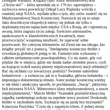
Dostępne warianty:
Książka
Opis:
Autor bestsellerowej serii
„Ukryta sieć” – która sprzedała się w 170 tys. egzemplarzy –
zachwyca nową powieścią! Odkąd Lucy Poplasky wróciła z
ostatniej misji NASA, myślała tylko o tym, aby znów znaleźć się na
Międzynarodowej Stacji Kosmicznej. Nareszcie jej się to udaje.
Jako dowódczyni ekspedycji mierzy się jednak nie tylko z
dyplomatycznymi napięciami między USA a Rosją, ale i tajemniczą
awarią, która zagraża życiu załogi. Sześcioro astronautów,
upakowanych w klaustrofobicznych kwaterach, musi
przezwyciężyć wzajemną nieufność, by zapewnić sobie
przetrwanie. Bo czterysta kilometrów od Ziemi nie ma nikogo, kto
mógłby przyjść im z pomocą. "Inteligentny kosmiczny thriller z
rywalizacją globalnych potęg w tle. Fantastycznie wykonany i
całkiem niefantastycznie prawdopodobny. Co się stanie, gdy coś
pójdzie źle w miejscu, gdzie nie działa żadne ziemskie prawo, czyli
na krążącej wokół naszej planety międzynarodowej stacji orbitalnej?
Bać się otchłani czy towarzyszy podróży? Świetnie nakreśleni
bohaterowie – a zwłaszcza, jak to u Szamałka, główna bohaterka – i
imponująca dokumentacja tematu. Autor podaje kosmiczną wiedzę
w tak lekki i atrakcyjny sposób, że pochłaniamy „Stację”, jakbyśmy
byli inżyniera NASA. Mistrzostwo klasy międzynarodowej, a nawet
międzyplanetarnej." Marcin Meller "Szamałek przeniósł klasyczną
zagadkę zamkniętego pokoju na zupełnie nowy poziom! Doskonały
thriller w zachodnim stylu. Szykujcie się na jazdę bez trzymanki!"
Katarzyna Puzyńska "Czyta się z zapartym tchem. Z jednej strony