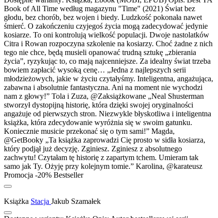
Book of All Time według magazynu "Time" (2021) Świat bez
głodu, bez chorób, bez wojen i biedy. Ludzkość pokonała nawet
śmierć. O zakończeniu czyjegoś życia mogą zadecydować jedynie
kosiarze. To oni kontrolują wielkość populacji. Dwoje nastolatków
Citra i Rowan rozpoczyna szkolenie na kosiarzy. Choć żadne z nich
tego nie chce, będą musieli opanować trudną sztukę „zbierania
życia”, ryzykując to, co mają najcenniejsze. Za idealny świat trzeba
bowiem zapłacić wysoką cenę… „Jedna z najlepszych serii
młodzieżowych, jakie w życiu czytałyśmy. Inteligentna, angażująca,
zabawna i absolutnie fantastyczna. Ani na moment nie wychodzi
nam z głowy!” Tola i Zuza, @Zaksiążkowane „Neal Shusterman
stworzył dystopijną historię, która dzięki swojej oryginalności
angażuje od pierwszych stron. Niezwykle błyskotliwa i inteligentna
książka, która zdecydowanie wyróżnia się w swoim gatunku.
Koniecznie musicie przekonać się o tym sami!” Magda,
@GetBooky „Ta książka zaprowadzi Cię prosto w sidła kosiarza,
który podjął już decyzję. Zginiesz. Zginiesz z absolutnego
zachwytu! Czytałam tę historię z zapartym tchem. Umieram tak
samo jak Ty. Ożyję przy kolejnym tomie.” Karolina, @karateusz
Promocja -20%
Bestseller
Książka
Stacja
Jakub Szamałek