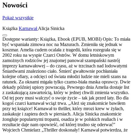
Nowości
Pokaż wszystkie
Książka
Karnawał
Alicja Sinicka
Dostępne warianty:
Książka, Ebook (EPUB, MOBI)
Opis:
To miała
być wspaniała zimowa noc na Mazurach. Zmieniła się jednak w
koszmar. Amelia cudem ocalała z tragedii, która rozegrała się w
2002 roku na wyspie Czarci Ostrów. W domu letniskowym
zamożnych rodziców jej znajomej panował szampański nastrój
imprezy karnawałowej – do czasu, aż w trzcinach nad lodowatymi
Śniardwami znaleziono ciało. Śmierć gwałtownie pochłaniała
kolejne ofiary, a odcięci od świata młodzi ludzie nie mieli szans na
ratunek. Za oknami migała tylko czarno-biała maska oprawcy. Dwie
dekady później upiory powracają. Pewnego dnia Amelia dostaje list
z zaskakującą zawartością, który w jednej chwili zmienia wszystko.
Od tej pory musi walczyć o swoje życie – tak jak przed laty. Bo dla
kogoś czarci karnawał wciąż trwa. „Ależ się znakomicie bawiłem
przy tej książce! Karnawał to thriller, który mrozi krew w żyłach,
zaskakuje i zapiera dech w piersiach. Alicja Sinicka znakomicie
żongluje popularnymi tropami, osadza je w polskich realiach i w
rezultacie daje nam opowieść, od której trudno się oderwać”
Wojciech Chmielarz „Thriller doskonały! Karnawał potwierdza, że