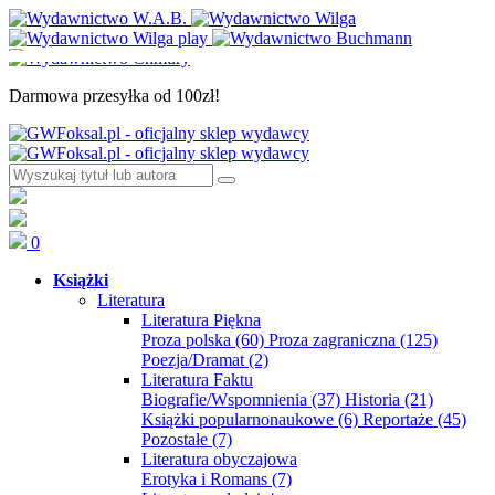
Darmowa przesyłka od 100zł!
0
Książki
Literatura
Literatura Piękna
Proza polska
(60)
Proza zagraniczna
(125)
Poezja/Dramat
(2)
Literatura Faktu
Biografie/Wspomnienia
(37)
Historia
(21)
Książki popularnonaukowe
(6)
Reportaże
(45)
Pozostałe
(7)
Literatura obyczajowa
Erotyka i Romans
(7)