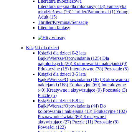
Literatura młodzieżowa
Literatura piękna dla młodzieży
(18)
Fantastyka
młodzieżowa
(26)
Thriller/Paranormal
(1)
Young
Adult
(15)
Thriller/Kryminał/Sensacje
Literatura fantasy
Książki dla dzieci
Książki dla dzieci 0-2 lata
Bajki/Wiersze/Opowiadania
(125)
Dla
najmłodszych
(26)
Kolorowanki i naklejanki
(9)
Edukacyjne
(15)
Interaktywne
(78)
Pozostałe
(5)
Książki dla dzieci 3-5 lata
Bajki/Wiersze/Opowiadania
(187)
Kolorowanki i
naklejanki
(168)
Edukacyjne
(60)
Interaktywne
(40)
Kreatywne i aktywizujące
(9)
Pozostałe
(3)
Puzzle
(5)
Książki dla dzieci 6-8 lat
Bajki/Wiersze/Opowiadania
(44)
Do
kolorowania i naklejania
(13)
Edukacyjne
(102)
Poznawanie świata
(86)
Kreatywne i
aktywizujące
(27)
Puzzle
(11)
Pozostałe
(8)
Powieści
(122)