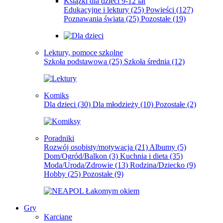
Książki dla dzieci 9-12 lat
Edukacyjne i lektury
(25)
Powieści
(127)
Poznawania świata
(25)
Pozostałe
(19)
Lektury, pomoce szkolne
Szkoła podstawowa
(25)
Szkoła średnia
(12)
Komiks
Dla dzieci
(30)
Dla młodzieży
(10)
Pozostałe
(2)
Poradniki
Rozwój osobisty/motywacja
(21)
Albumy
(5)
Dom/Ogród/Balkon
(3)
Kuchnia i dieta
(35)
Moda/Uroda/Zdrowie
(13)
Rodzina/Dziecko
(9)
Hobby
(25)
Pozostałe
(9)
Gry
Karciane