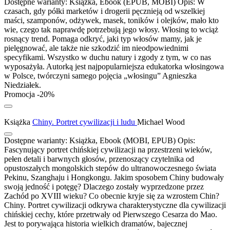
Dostępne warianty:
Książka, Ebook (EPUB, MOBI)
Opis:
W
czasach, gdy półki marketów i drogerii pęcznieją od wszelkiej
maści, szamponów, odżywek, masek, toników i olejków, mało kto
wie, czego tak naprawdę potrzebują jego włosy. Włosing to wciąż
rosnący trend. Pomaga odkryć, jaki typ włosów mamy, jak je
pielęgnować, ale także nie szkodzić im nieodpowiednimi
specyfikami. Wszystko w duchu natury i zgody z tym, w co nas
wyposażyła. Autorką jest najpopularniejsza edukatorka włosingowa
w Polsce, twórczyni samego pojęcia „włosingu” Agnieszka
Niedziałek.
Promocja -20%
Książka
Chiny. Portret cywilizacji i ludu
Michael Wood
Dostępne warianty:
Książka, Ebook (MOBI, EPUB)
Opis:
Fascynujący portret chińskiej cywilizacji na przestrzeni wieków,
pełen detali i barwnych głosów, przenoszący czytelnika od
opustoszałych mongolskich stepów do ultranowoczesnego świata
Pekinu, Szanghaju i Hongkongu. Jakim sposobem Chiny budowały
swoją jedność i potęgę? Dlaczego zostały wyprzedzone przez
Zachód po XVIII wieku? Co obecnie kryje się za wzrostem Chin?
Chiny. Portret cywilizacji odkrywa charakterystyczne dla cywilizacji
chińskiej cechy, które przetrwały od Pierwszego Cesarza do Mao.
Jest to porywająca historia wielkich dramatów, bajecznej