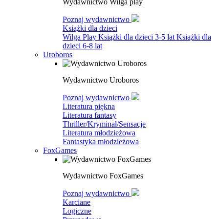
Wydawnictwo Wilga play
Poznaj wydawnictwo
Książki dla dzieci
Wilga Play
Książki dla dzieci 3-5 lat
Książki dla
dzieci 6-8 lat
Uroboros
Wydawnictwo Uroboros
Poznaj wydawnictwo
Literatura piękna
Literatura fantasy
Thriller/Kryminał/Sensacje
Literatura młodzieżowa
Fantastyka młodzieżowa
FoxGames
Wydawnictwo FoxGames
Poznaj wydawnictwo
Karciane
Logiczne