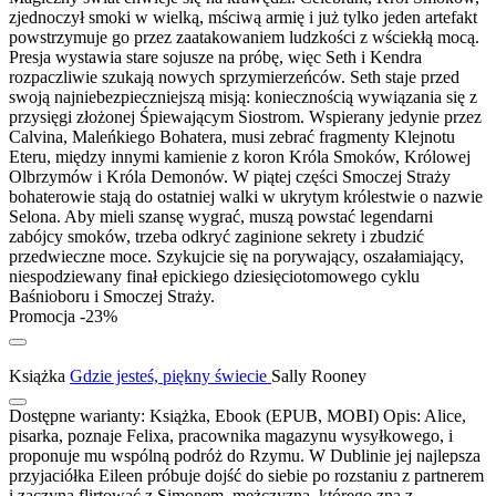
zjednoczył smoki w wielką, mściwą armię i już tylko jeden artefakt
powstrzymuje go przez zaatakowaniem ludzkości z wściekłą mocą.
Presja wystawia stare sojusze na próbę, więc Seth i Kendra
rozpaczliwie szukają nowych sprzymierzeńców. Seth staje przed
swoją najniebezpieczniejszą misją: koniecznością wywiązania się z
przysięgi złożonej Śpiewającym Siostrom. Wspierany jedynie przez
Calvina, Maleńkiego Bohatera, musi zebrać fragmenty Klejnotu
Eteru, między innymi kamienie z koron Króla Smoków, Królowej
Olbrzymów i Króla Demonów. W piątej części Smoczej Straży
bohaterowie stają do ostatniej walki w ukrytym królestwie o nazwie
Selona. Aby mieli szansę wygrać, muszą powstać legendarni
zabójcy smoków, trzeba odkryć zaginione sekrety i zbudzić
przedwieczne moce. Szykujcie się na porywający, oszałamiający,
niespodziewany finał epickiego dziesięciotomowego cyklu
Baśnioboru i Smoczej Straży.
Promocja -23%
Książka
Gdzie jesteś, piękny świecie
Sally Rooney
Dostępne warianty:
Książka, Ebook (EPUB, MOBI)
Opis:
Alice,
pisarka, poznaje Felixa, pracownika magazynu wysyłkowego, i
proponuje mu wspólną podróż do Rzymu. W Dublinie jej najlepsza
przyjaciółka Eileen próbuje dojść do siebie po rozstaniu z partnerem
i zaczyna flirtować z Simonem, mężczyzną, którego zna z