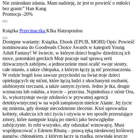
Nie zmieniłam zdania. Mam nadzieję, że jest to powieść o miłości
bez granic” Han Kang
Promocja -20%
Książka
Przecinaczka
KIka Hatzopoulou
Dostępne warianty:
Książka, Ebook (EPUB, MOBI)
Opis:
Powieść
nominowana do Goodreads Choice Awards w kategorii Young
Adult Fantasy! W świecie, w którym dzieci bogów dziedziczą ich
moce, potomkini greckich Mojr pracuje nad sprawą serii
dziwacznych zabójstw, a jednocześnie musi ocalić swoje siostry,
całe miasto, a także chłopaka, z którym łączy ją nić przeznaczenia.
W rodzie bogiń losu zawsze przychodzi na świat troje dzieci
opiekujących się nićmi, które łączą ludzi z ukochanymi osobami,
ulubionymi rzeczami, a także samym życiem. Jedno je tka, drugie
wzmacnia lub osłabia, a trzecie – przecina. Najmłodsza z sióstr Ora,
Io, wykorzystuje swoje zdolności w prywatnej agencji
detektywistycznej w na wpół zatopionym mieście Alante. Jej życie
się zmienia, gdy dostaje niecodzienne zlecenie. Ktoś uprowadza
kobiety, okalecza ich nici życia i ożywia w ten sposób przerażające
zmory, które następnie krążą po mieści jako bezwzględne
zabójczynie. Io robi wszystko, aby odszukać winowajcę. Musi
współpracować z Edeiem Rhuną – prawą ręką niesławnej królowej
gangów, chłopakiem, z którym łączy ją rzadka, powstała jeszcze