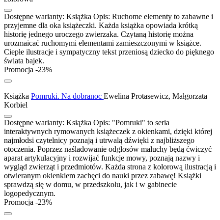
Dostępne warianty:
Książka
Opis:
Ruchome elementy to zabawne i
przyjemne dla oka książeczki. Każda książka opowiada krótką
historię jednego uroczego zwierzaka. Czytaną historię można
urozmaicać ruchomymi elementami zamieszczonymi w książce.
Ciepłe ilustracje i sympatyczny tekst przeniosą dziecko do pięknego
świata bajek.
Promocja -23%
Książka
Pomruki. Na dobranoc
Ewelina Protasewicz, Małgorzata
Korbiel
Dostępne warianty:
Książka
Opis:
"Pomruki" to seria
interaktywnych rymowanych książeczek z okienkami, dzięki której
najmłodsi czytelnicy poznają i utrwalą dźwięki z najbliższego
otoczenia. Poprzez naśladowanie odgłosów maluchy będą ćwiczyć
aparat artykulacyjny i rozwijać funkcje mowy, poznają nazwy i
wygląd zwierząt i przedmiotów. Każda strona z kolorową ilustracją i
otwieranym okienkiem zachęci do nauki przez zabawę! Książki
sprawdzą się w domu, w przedszkolu, jak i w gabinecie
logopedycznym.
Promocja -23%