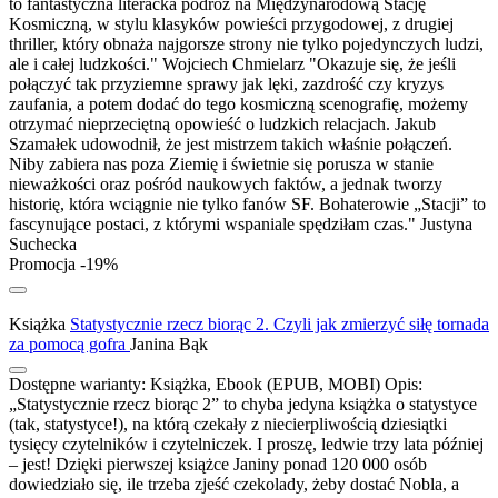
to fantastyczna literacka podróż na Międzynarodową Stację
Kosmiczną, w stylu klasyków powieści przygodowej, z drugiej
thriller, który obnaża najgorsze strony nie tylko pojedynczych ludzi,
ale i całej ludzkości." Wojciech Chmielarz "Okazuje się, że jeśli
połączyć tak przyziemne sprawy jak lęki, zazdrość czy kryzys
zaufania, a potem dodać do tego kosmiczną scenografię, możemy
otrzymać nieprzeciętną opowieść o ludzkich relacjach. Jakub
Szamałek udowodnił, że jest mistrzem takich właśnie połączeń.
Niby zabiera nas poza Ziemię i świetnie się porusza w stanie
nieważkości oraz pośród naukowych faktów, a jednak tworzy
historię, która wciągnie nie tylko fanów SF. Bohaterowie „Stacji” to
fascynujące postaci, z którymi wspaniale spędziłam czas." Justyna
Suchecka
Promocja -19%
Książka
Statystycznie rzecz biorąc 2. Czyli jak zmierzyć siłę tornada
za pomocą gofra
Janina Bąk
Dostępne warianty:
Książka, Ebook (EPUB, MOBI)
Opis:
„Statystycznie rzecz biorąc 2” to chyba jedyna książka o statystyce
(tak, statystyce!), na którą czekały z niecierpliwością dziesiątki
tysięcy czytelników i czytelniczek. I proszę, ledwie trzy lata później
– jest! Dzięki pierwszej książce Janiny ponad 120 000 osób
dowiedziało się, ile trzeba zjeść czekolady, żeby dostać Nobla, a