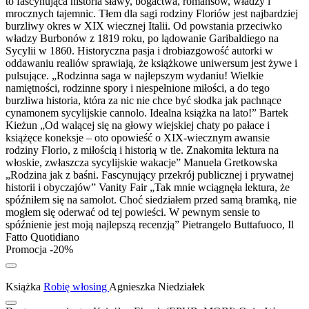
to fascynująca historia sławy, bogactwa, romansów, władzy i
mrocznych tajemnic. Tłem dla sagi rodziny Floriów jest najbardziej
burzliwy okres w XIX wiecznej Italii. Od powstania przeciwko
władzy Burbonów z 1819 roku, po lądowanie Garibaldiego na
Sycylii w 1860. Historyczna pasja i drobiazgowość autorki w
oddawaniu realiów sprawiają, że książkowe uniwersum jest żywe i
pulsujące. „Rodzinna saga w najlepszym wydaniu! Wielkie
namiętności, rodzinne spory i niespełnione miłości, a do tego
burzliwa historia, która za nic nie chce być słodka jak pachnące
cynamonem sycylijskie cannolo. Idealna książka na lato!” Bartek
Kieżun „Od walącej się na głowy wiejskiej chaty po pałace i
książęce koneksje – oto opowieść o XIX-wiecznym awansie
rodziny Florio, z miłością i historią w tle. Znakomita lektura na
włoskie, zwłaszcza sycylijskie wakacje” Manuela Gretkowska
„Rodzina jak z baśni. Fascynujący przekrój publicznej i prywatnej
historii i obyczajów” Vanity Fair „Tak mnie wciągnęła lektura, że
spóźniłem się na samolot. Choć siedziałem przed samą bramką, nie
mogłem się oderwać od tej powieści. W pewnym sensie to
spóźnienie jest moją najlepszą recenzją” Pietrangelo Buttafuoco, Il
Fatto Quotidiano
Promocja -20%
Książka
Robię włosing
Agnieszka Niedziałek