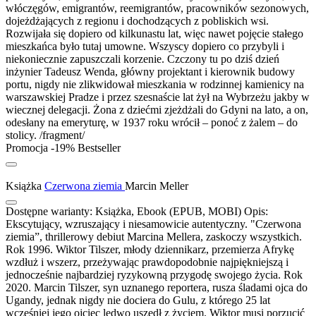
włóczęgów, emigrantów, reemigrantów, pracowników sezonowych,
dojeżdżających z regionu i dochodzących z pobliskich wsi.
Rozwijała się dopiero od kilkunastu lat, więc nawet pojęcie stałego
mieszkańca było tutaj umowne. Wszyscy dopiero co przybyli i
niekoniecznie zapuszczali korzenie. Czczony tu po dziś dzień
inżynier Tadeusz Wenda, główny projektant i kierownik budowy
portu, nigdy nie zlikwidował mieszkania w rodzinnej kamienicy na
warszawskiej Pradze i przez szesnaście lat żył na Wybrzeżu jakby w
wiecznej delegacji. Żona z dziećmi zjeżdżali do Gdyni na lato, a on,
odesłany na emeryturę, w 1937 roku wrócił – ponoć z żalem – do
stolicy. /fragment/
Promocja -19%
Bestseller
Książka
Czerwona ziemia
Marcin Meller
Dostępne warianty:
Książka, Ebook (EPUB, MOBI)
Opis:
Ekscytujący, wzruszający i niesamowicie autentyczny. "Czerwona
ziemia”, thrillerowy debiut Marcina Mellera, zaskoczy wszystkich.
Rok 1996. Wiktor Tilszer, młody dziennikarz, przemierza Afrykę
wzdłuż i wszerz, przeżywając prawdopodobnie najpiękniejszą i
jednocześnie najbardziej ryzykowną przygodę swojego życia. Rok
2020. Marcin Tilszer, syn uznanego reportera, rusza śladami ojca do
Ugandy, jednak nigdy nie dociera do Gulu, z którego 25 lat
wcześniej jego ojciec ledwo uszedł z życiem. Wiktor musi porzucić