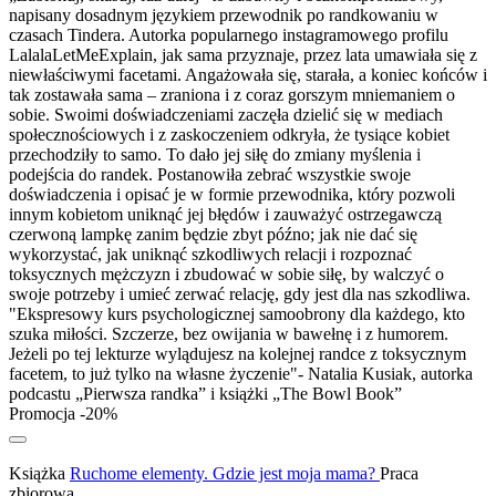
napisany dosadnym językiem przewodnik po randkowaniu w
czasach Tindera. Autorka popularnego instagramowego profilu
LalalaLetMeExplain, jak sama przyznaje, przez lata umawiała się z
niewłaściwymi facetami. Angażowała się, starała, a koniec końców i
tak zostawała sama – zraniona i z coraz gorszym mniemaniem o
sobie. Swoimi doświadczeniami zaczęła dzielić się w mediach
społecznościowych i z zaskoczeniem odkryła, że tysiące kobiet
przechodziły to samo. To dało jej siłę do zmiany myślenia i
podejścia do randek. Postanowiła zebrać wszystkie swoje
doświadczenia i opisać je w formie przewodnika, który pozwoli
innym kobietom uniknąć jej błędów i zauważyć ostrzegawczą
czerwoną lampkę zanim będzie zbyt późno; jak nie dać się
wykorzystać, jak uniknąć szkodliwych relacji i rozpoznać
toksycznych mężczyzn i zbudować w sobie siłę, by walczyć o
swoje potrzeby i umieć zerwać relację, gdy jest dla nas szkodliwa.
"Ekspresowy kurs psychologicznej samoobrony dla każdego, kto
szuka miłości. Szczerze, bez owijania w bawełnę i z humorem.
Jeżeli po tej lekturze wylądujesz na kolejnej randce z toksycznym
facetem, to już tylko na własne życzenie"- Natalia Kusiak, autorka
podcastu „Pierwsza randka” i książki „The Bowl Book”
Promocja -20%
Książka
Ruchome elementy. Gdzie jest moja mama?
Praca
zbiorowa