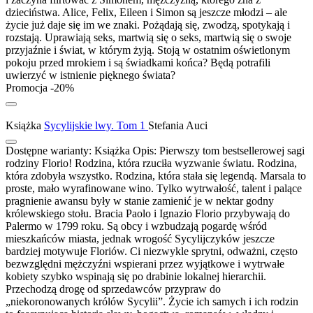
dzieciństwa. Alice, Felix, Eileen i Simon są jeszcze młodzi – ale
życie już daje się im we znaki. Pożądają się, zwodzą, spotykają i
rozstają. Uprawiają seks, martwią się o seks, martwią się o swoje
przyjaźnie i świat, w którym żyją. Stoją w ostatnim oświetlonym
pokoju przed mrokiem i są świadkami końca? Będą potrafili
uwierzyć w istnienie pięknego świata?
Promocja -20%
Książka
Sycylijskie lwy. Tom 1
Stefania Auci
Dostępne warianty:
Książka
Opis:
Pierwszy tom bestsellerowej sagi
rodziny Florio! Rodzina, która rzuciła wyzwanie światu. Rodzina,
która zdobyła wszystko. Rodzina, która stała się legendą. Marsala to
proste, mało wyrafinowane wino. Tylko wytrwałość, talent i palące
pragnienie awansu były w stanie zamienić je w nektar godny
królewskiego stołu. Bracia Paolo i Ignazio Florio przybywają do
Palermo w 1799 roku. Są obcy i wzbudzają pogardę wśród
mieszkańców miasta, jednak wrogość Sycylijczyków jeszcze
bardziej motywuje Floriów. Ci niezwykle sprytni, odważni, często
bezwzględni mężczyźni wspierani przez wyjątkowe i wytrwałe
kobiety szybko wspinają się po drabinie lokalnej hierarchii.
Przechodzą drogę od sprzedawców przypraw do
„niekoronowanych królów Sycylii”. Życie ich samych i ich rodzin