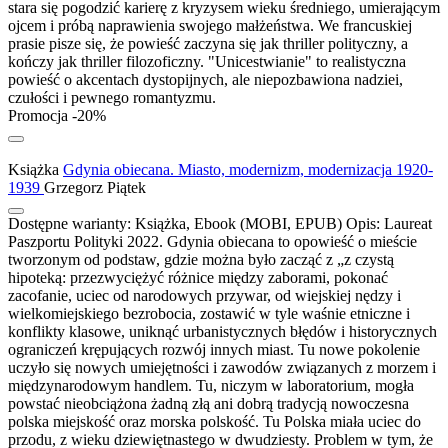
stara się pogodzić karierę z kryzysem wieku średniego, umierającym
ojcem i próbą naprawienia swojego małżeństwa. We francuskiej
prasie pisze się, że powieść zaczyna się jak thriller polityczny, a
kończy jak thriller filozoficzny. "Unicestwianie" to realistyczna
powieść o akcentach dystopijnych, ale niepozbawiona nadziei,
czułości i pewnego romantyzmu.
Promocja -20%
Książka
Gdynia obiecana. Miasto, modernizm, modernizacja 1920-
1939
Grzegorz Piątek
Dostępne warianty:
Książka, Ebook (MOBI, EPUB)
Opis:
Laureat
Paszportu Polityki 2022. Gdynia obiecana to opowieść o mieście
tworzonym od podstaw, gdzie można było zacząć z „z czystą
hipoteką: przezwyciężyć różnice między zaborami, pokonać
zacofanie, uciec od narodowych przywar, od wiejskiej nędzy i
wielkomiejskiego bezrobocia, zostawić w tyle waśnie etniczne i
konflikty klasowe, uniknąć urbanistycznych błędów i historycznych
ograniczeń krępujących rozwój innych miast. Tu nowe pokolenie
uczyło się nowych umiejętności i zawodów związanych z morzem i
międzynarodowym handlem. Tu, niczym w laboratorium, mogła
powstać nieobciążona żadną złą ani dobrą tradycją nowoczesna
polska miejskość oraz morska polskość. Tu Polska miała uciec do
przodu, z wieku dziewiętnastego w dwudziesty. Problem w tym, że