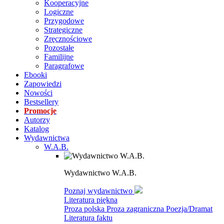
Kooperacyjne
Logiczne
Przygodowe
Strategiczne
Zręcznościowe
Pozostałe
Familijne
Paragrafowe
Ebooki
Zapowiedzi
Nowości
Bestsellery
Promocje
Autorzy
Katalog
Wydawnictwa
W.A.B.
Wydawnictwo W.A.B.
Poznaj wydawnictwo
Literatura piękna
Proza polska
Proza zagraniczna
Poezja/Dramat
Literatura faktu