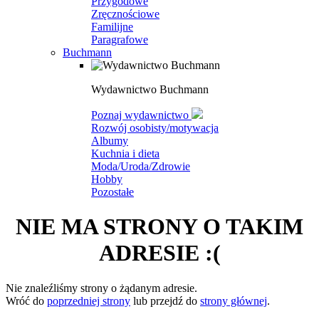
Przygodowe
Zręcznościowe
Familijne
Paragrafowe
Buchmann
Wydawnictwo Buchmann
Poznaj wydawnictwo
Rozwój osobisty/motywacja
Albumy
Kuchnia i dieta
Moda/Uroda/Zdrowie
Hobby
Pozostałe
NIE MA STRONY O TAKIM
ADRESIE :(
Nie znaleźliśmy strony o żądanym adresie.
Wróć do
poprzedniej strony
lub przejdź do
strony głównej
.