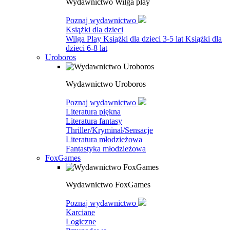
Wydawnictwo Wilga play
Poznaj wydawnictwo
Książki dla dzieci
Wilga Play
Książki dla dzieci 3-5 lat
Książki dla
dzieci 6-8 lat
Uroboros
Wydawnictwo Uroboros
Poznaj wydawnictwo
Literatura piękna
Literatura fantasy
Thriller/Kryminał/Sensacje
Literatura młodzieżowa
Fantastyka młodzieżowa
FoxGames
Wydawnictwo FoxGames
Poznaj wydawnictwo
Karciane
Logiczne