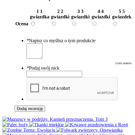
1
1
2
2
3
3
4
4
5
5
gwiazdka
gwiazdki
gwiazdki
gwiazdki
gwiazdek
Ocena
*
Napisz co myślisz o tym produkcie
Limit znaków:
*
Podaj swój nick
Dodaj recenzję