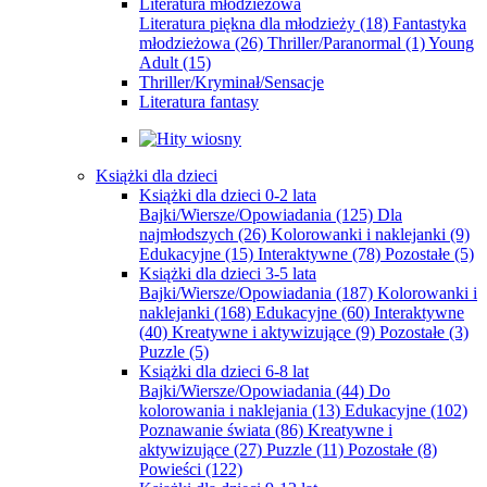
Literatura młodzieżowa
Literatura piękna dla młodzieży
(18)
Fantastyka
młodzieżowa
(26)
Thriller/Paranormal
(1)
Young
Adult
(15)
Thriller/Kryminał/Sensacje
Literatura fantasy
Książki dla dzieci
Książki dla dzieci 0-2 lata
Bajki/Wiersze/Opowiadania
(125)
Dla
najmłodszych
(26)
Kolorowanki i naklejanki
(9)
Edukacyjne
(15)
Interaktywne
(78)
Pozostałe
(5)
Książki dla dzieci 3-5 lata
Bajki/Wiersze/Opowiadania
(187)
Kolorowanki i
naklejanki
(168)
Edukacyjne
(60)
Interaktywne
(40)
Kreatywne i aktywizujące
(9)
Pozostałe
(3)
Puzzle
(5)
Książki dla dzieci 6-8 lat
Bajki/Wiersze/Opowiadania
(44)
Do
kolorowania i naklejania
(13)
Edukacyjne
(102)
Poznawanie świata
(86)
Kreatywne i
aktywizujące
(27)
Puzzle
(11)
Pozostałe
(8)
Powieści
(122)