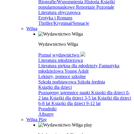
Biografie/Wspomnienia
Historia
Książki
popularnonaukowe
Reportaże
Pozostałe
Literatura obyczajowa
Erotyka i Romans
Thriller/Kryminał/Sensacje
Wilga
Wydawnictwo Wilga
Poznaj wydawnictwo
Literatura młodzieżowa
Literatura piękna dla młodzieży
Fantastyka
młodzieżowa
Young Adult
Lektury, pomoce szkolne
Szkoła podstawowa
Szkoła średnia
Książki dla dzieci
Poznajemy tajemnice nauki
Ksiązki dla dzieci 0-
2 lata
Książki dla dzieci 3-5 lat
Książki dla dzieci
6-8 lat
Ksiązki dla dzieci 9-12 lat
Poradniki
Albumy
Wilga Play