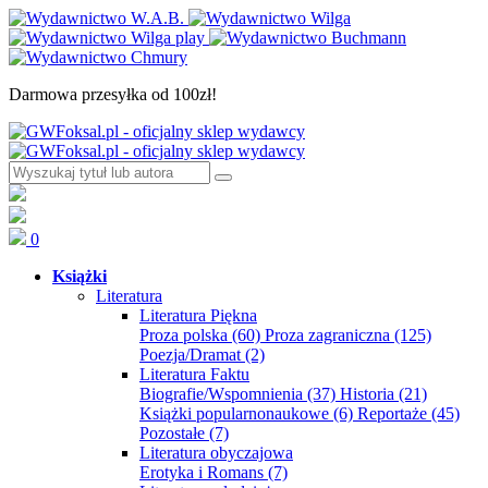
Darmowa przesyłka od 100zł!
0
Książki
Literatura
Literatura Piękna
Proza polska
(60)
Proza zagraniczna
(125)
Poezja/Dramat
(2)
Literatura Faktu
Biografie/Wspomnienia
(37)
Historia
(21)
Książki popularnonaukowe
(6)
Reportaże
(45)
Pozostałe
(7)
Literatura obyczajowa
Erotyka i Romans
(7)