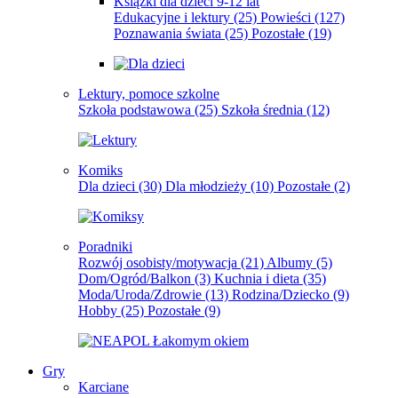
Książki dla dzieci 9-12 lat
Edukacyjne i lektury
(25)
Powieści
(127)
Poznawania świata
(25)
Pozostałe
(19)
Lektury, pomoce szkolne
Szkoła podstawowa
(25)
Szkoła średnia
(12)
Komiks
Dla dzieci
(30)
Dla młodzieży
(10)
Pozostałe
(2)
Poradniki
Rozwój osobisty/motywacja
(21)
Albumy
(5)
Dom/Ogród/Balkon
(3)
Kuchnia i dieta
(35)
Moda/Uroda/Zdrowie
(13)
Rodzina/Dziecko
(9)
Hobby
(25)
Pozostałe
(9)
Gry
Karciane