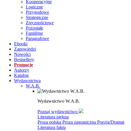
Kooperacyjne
Logiczne
Przygodowe
Strategiczne
Zręcznościowe
Pozostałe
Familijne
Paragrafowe
Ebooki
Zapowiedzi
Nowości
Bestsellery
Promocje
Autorzy
Katalog
Wydawnictwa
W.A.B.
Wydawnictwo W.A.B.
Poznaj wydawnictwo
Literatura piękna
Proza polska
Proza zagraniczna
Poezja/Dramat
Literatura faktu