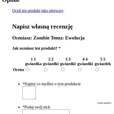
Oceń ten produkt jako pierwszy
Napisz własną recenzję
Oceniasz:
Zombie Teenz: Ewolucja
Jak oceniasz ten produkt?
*
1
1
2
2
3
3
4
4
5
5
gwiazdka
gwiazdki
gwiazdki
gwiazdki
gwiazdek
Ocena
*
Napisz co myślisz o tym produkcie
Limit znaków:
*
Podaj swój nick