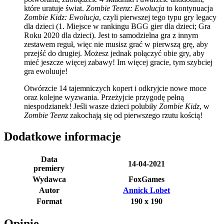
które uratuje świat.
Zombie Teenz: Ewolucja
to kontynuacja
Zombie Kidz: Ewolucja
, czyli pierwszej tego typu gry legacy
dla dzieci (1. Miejsce w rankingu BGG gier dla dzieci; Gra
Roku 2020 dla dzieci). Jest to samodzielna gra z innym
zestawem reguł, więc nie musisz grać w pierwszą grę, aby
przejść do drugiej. Możesz jednak połączyć obie gry, aby
mieć jeszcze więcej zabawy! Im więcej gracie, tym szybciej
gra ewoluuje!
Otwórzcie 14 tajemniczych kopert i odkryjcie nowe moce
oraz kolejne wyzwania. Przeżyjcie przygodę pełną
niespodzianek! Jeśli wasze dzieci polubiły
Zombie Kidz
, w
Zombie Teenz
zakochają się od pierwszego rzutu kością!
Dodatkowe informacje
Data
14-04-2021
premiery
Wydawca
FoxGames
Autor
Annick Lobet
Format
190 x 190
Opinie