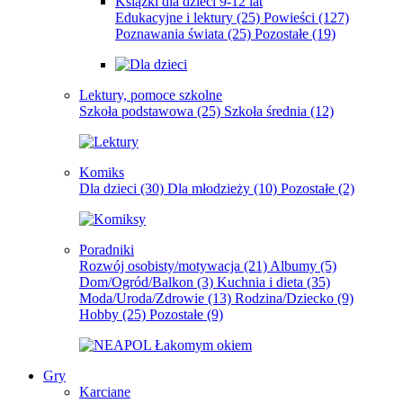
Książki dla dzieci 9-12 lat
Edukacyjne i lektury
(25)
Powieści
(127)
Poznawania świata
(25)
Pozostałe
(19)
Lektury, pomoce szkolne
Szkoła podstawowa
(25)
Szkoła średnia
(12)
Komiks
Dla dzieci
(30)
Dla młodzieży
(10)
Pozostałe
(2)
Poradniki
Rozwój osobisty/motywacja
(21)
Albumy
(5)
Dom/Ogród/Balkon
(3)
Kuchnia i dieta
(35)
Moda/Uroda/Zdrowie
(13)
Rodzina/Dziecko
(9)
Hobby
(25)
Pozostałe
(9)
Gry
Karciane