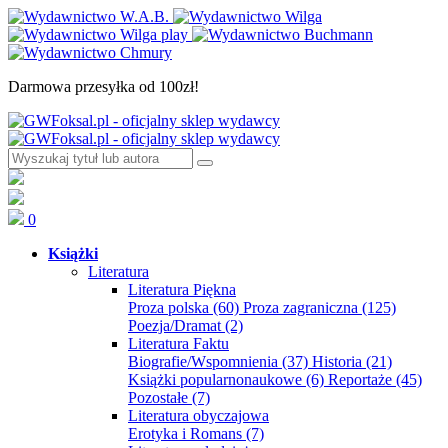
Darmowa przesyłka od 100zł!
0
Książki
Literatura
Literatura Piękna
Proza polska
(60)
Proza zagraniczna
(125)
Poezja/Dramat
(2)
Literatura Faktu
Biografie/Wspomnienia
(37)
Historia
(21)
Książki popularnonaukowe
(6)
Reportaże
(45)
Pozostałe
(7)
Literatura obyczajowa
Erotyka i Romans
(7)