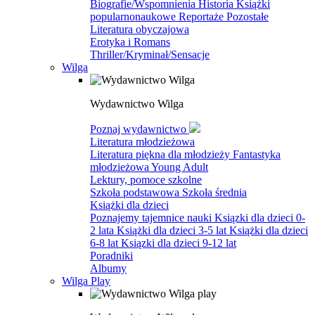
Biografie/Wspomnienia
Historia
Książki
popularnonaukowe
Reportaże
Pozostałe
Literatura obyczajowa
Erotyka i Romans
Thriller/Kryminał/Sensacje
Wilga
Wydawnictwo Wilga
Poznaj wydawnictwo
Literatura młodzieżowa
Literatura piękna dla młodzieży
Fantastyka
młodzieżowa
Young Adult
Lektury, pomoce szkolne
Szkoła podstawowa
Szkoła średnia
Książki dla dzieci
Poznajemy tajemnice nauki
Ksiązki dla dzieci 0-
2 lata
Książki dla dzieci 3-5 lat
Książki dla dzieci
6-8 lat
Ksiązki dla dzieci 9-12 lat
Poradniki
Albumy
Wilga Play