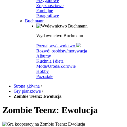
Przygodowe
Zręcznościowe
Familijne
Paragrafowe
Buchmann
Wydawnictwo Buchmann
Poznaj wydawnictwo
Rozwój osobisty/motywacja
Albumy
Kuchnia i dieta
Moda/Uroda/Zdrowie
Hobby
Pozostałe
Strona główna
/
Gry planszowe
/
Zombie Teenz: Ewolucja
Zombie Teenz: Ewolucja