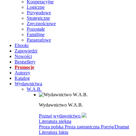
Kooperacyjne
Logiczne
Przygodowe
Strategiczne
Zręcznościowe
Pozostałe
Familijne
Paragrafowe
Ebooki
Zapowiedzi
Nowości
Bestsellery
Promocje
Autorzy
Katalog
Wydawnictwa
W.A.B.
Wydawnictwo W.A.B.
Poznaj wydawnictwo
Literatura piękna
Proza polska
Proza zagraniczna
Poezja/Dramat
Literatura faktu