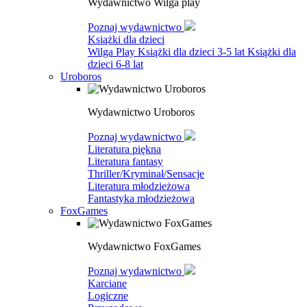
Wydawnictwo Wilga play
Poznaj wydawnictwo
Książki dla dzieci
Wilga Play
Książki dla dzieci 3-5 lat
Książki dla
dzieci 6-8 lat
Uroboros
Wydawnictwo Uroboros
Poznaj wydawnictwo
Literatura piękna
Literatura fantasy
Thriller/Kryminał/Sensacje
Literatura młodzieżowa
Fantastyka młodzieżowa
FoxGames
Wydawnictwo FoxGames
Poznaj wydawnictwo
Karciane
Logiczne