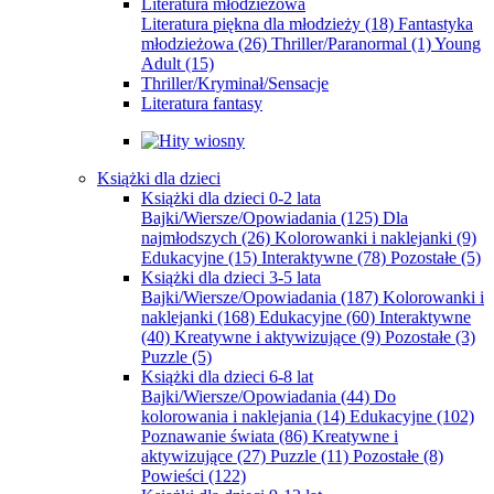
Literatura młodzieżowa
Literatura piękna dla młodzieży
(18)
Fantastyka
młodzieżowa
(26)
Thriller/Paranormal
(1)
Young
Adult
(15)
Thriller/Kryminał/Sensacje
Literatura fantasy
Książki dla dzieci
Książki dla dzieci 0-2 lata
Bajki/Wiersze/Opowiadania
(125)
Dla
najmłodszych
(26)
Kolorowanki i naklejanki
(9)
Edukacyjne
(15)
Interaktywne
(78)
Pozostałe
(5)
Książki dla dzieci 3-5 lata
Bajki/Wiersze/Opowiadania
(187)
Kolorowanki i
naklejanki
(168)
Edukacyjne
(60)
Interaktywne
(40)
Kreatywne i aktywizujące
(9)
Pozostałe
(3)
Puzzle
(5)
Książki dla dzieci 6-8 lat
Bajki/Wiersze/Opowiadania
(44)
Do
kolorowania i naklejania
(14)
Edukacyjne
(102)
Poznawanie świata
(86)
Kreatywne i
aktywizujące
(27)
Puzzle
(11)
Pozostałe
(8)
Powieści
(122)