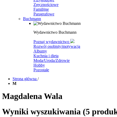
Zręcznościowe
Familijne
Paragrafowe
Buchmann
Wydawnictwo Buchmann
Poznaj wydawnictwo
Rozwój osobisty/motywacja
Albumy
Kuchnia i dieta
Moda/Uroda/Zdrowie
Hobby
Pozostałe
Strona główna
/
M
Magdalena Wala
Wyniki wyszukiwania
(5 produ