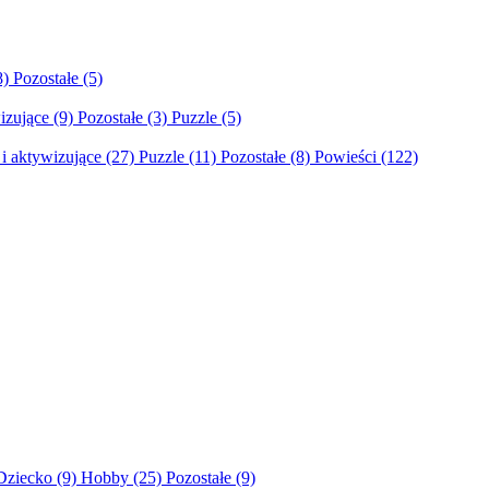
8)
Pozostałe
(5)
izujące
(9)
Pozostałe
(3)
Puzzle
(5)
i aktywizujące
(27)
Puzzle
(11)
Pozostałe
(8)
Powieści
(122)
Dziecko
(9)
Hobby
(25)
Pozostałe
(9)