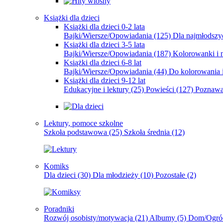
Książki dla dzieci
Książki dla dzieci 0-2 lata
Bajki/Wiersze/Opowiadania
(125)
Dla najmłodsz
Książki dla dzieci 3-5 lata
Bajki/Wiersze/Opowiadania
(187)
Kolorowanki i 
Książki dla dzieci 6-8 lat
Bajki/Wiersze/Opowiadania
(44)
Do kolorowania i
Książki dla dzieci 9-12 lat
Edukacyjne i lektury
(25)
Powieści
(127)
Poznawa
Lektury, pomoce szkolne
Szkoła podstawowa
(25)
Szkoła średnia
(12)
Komiks
Dla dzieci
(30)
Dla młodzieży
(10)
Pozostałe
(2)
Poradniki
Rozwój osobisty/motywacja
(21)
Albumy
(5)
Dom/Ogró