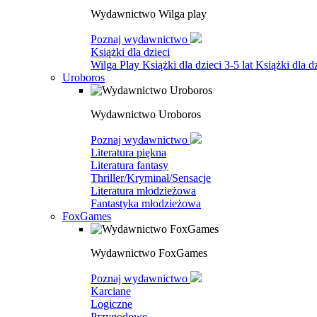
Wydawnictwo Wilga play
Poznaj wydawnictwo
Książki dla dzieci
Wilga Play
Książki dla dzieci 3-5 lat
Książki dla dz
Uroboros
Wydawnictwo Uroboros
Poznaj wydawnictwo
Literatura piękna
Literatura fantasy
Thriller/Kryminał/Sensacje
Literatura młodzieżowa
Fantastyka młodzieżowa
FoxGames
Wydawnictwo FoxGames
Poznaj wydawnictwo
Karciane
Logiczne
Przygodowe