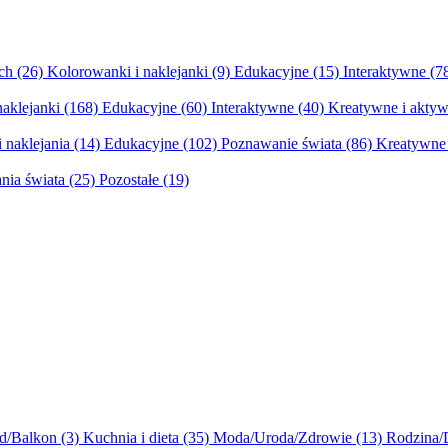
ych
(26)
Kolorowanki i naklejanki
(9)
Edukacyjne
(15)
Interaktywne
(7
naklejanki
(168)
Edukacyjne
(60)
Interaktywne
(40)
Kreatywne i aktyw
 naklejania
(14)
Edukacyjne
(102)
Poznawanie świata
(86)
Kreatywne 
nia świata
(25)
Pozostałe
(19)
d/Balkon
(3)
Kuchnia i dieta
(35)
Moda/Uroda/Zdrowie
(13)
Rodzina/