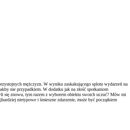
… przystojnych mężczyzn. W wyniku zaskakującego splotu wydarzeń na
 jakby nie przypadkiem. W dodatku jak na złość spotkaniom
myli się znowu, tym razem z wyborem obiektu swoich uczuć? Mów mi
ajbardziej nietypowe i śmieszne zdarzenie, może być początkiem