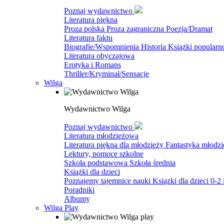
Poznaj wydawnictwo
Literatura piękna
Proza polska
Proza zagraniczna
Poezja/Dramat
Literatura faktu
Biografie/Wspomnienia
Historia
Książki popular
Literatura obyczajowa
Erotyka i Romans
Thriller/Kryminał/Sensacje
Wilga
Wydawnictwo Wilga
Poznaj wydawnictwo
Literatura młodzieżowa
Literatura piękna dla młodzieży
Fantastyka młodz
Lektury, pomoce szkolne
Szkoła podstawowa
Szkoła średnia
Książki dla dzieci
Poznajemy tajemnice nauki
Ksiązki dla dzieci 0-2 
Poradniki
Albumy
Wilga Play