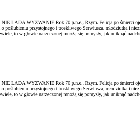
WYZWANIE Rok 70 p.n.e., Rzym. Felicja po śmierci ojca trafi
l o poślubieniu przystojnego i troskliwego Serwiusza, młodziutka i niez
 niewiele, to w głowie narzeczonej mnożą się pomysły, jak uniknąć nad
WYZWANIE Rok 70 p.n.e., Rzym. Felicja po śmierci ojca trafi
l o poślubieniu przystojnego i troskliwego Serwiusza, młodziutka i niez
 niewiele, to w głowie narzeczonej mnożą się pomysły, jak uniknąć nad