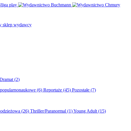
/Dramat
(2)
 popularnonaukowe
(6)
Reportaże
(45)
Pozostałe
(7)
młodzieżowa
(26)
Thriller/Paranormal
(1)
Young Adult
(15)