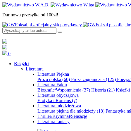
Darmowa przesyłka od 100zł!
0
Książki
Literatura
Literatura Piękna
Proza polska
(60)
Proza zagraniczna
(125)
Poezja
Literatura Faktu
Biografie/Wspomnienia
(37)
Historia
(21)
Książki
Literatura obyczajowa
Erotyka i Romans
(7)
Literatura młodzieżowa
Literatura piękna dla młodzieży
(18)
Fantastyka 
Thriller/Kryminał/Sensacje
Literatura fantasy