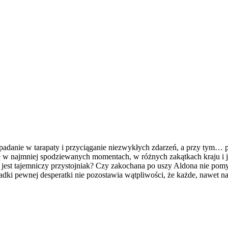
 wpadanie w tarapaty i przyciąganie niezwykłych zdarzeń, a przy tym
 się w najmniej spodziewanych momentach, w różnych zakątkach kraju i
 jest tajemniczy przystojniak? Czy zakochana po uszy Aldona nie po
padki pewnej desperatki nie pozostawia wątpliwości, że każde, nawet n