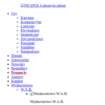
Gry
Karciane
Kooperacyjne
Logiczne
Przygodowe
Strategiczne
Zręcznościowe
Pozostałe
Familijne
Paragrafowe
Ebooki
Zapowiedzi
Nowości
Bestsellery
Promocje
Autorzy
Katalog
Wydawnictwa
W.A.B.
Wydawnictwo W.A.B.