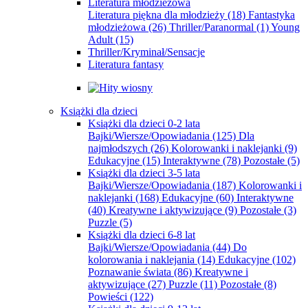
Literatura młodzieżowa
Literatura piękna dla młodzieży
(18)
Fantastyka
młodzieżowa
(26)
Thriller/Paranormal
(1)
Young
Adult
(15)
Thriller/Kryminał/Sensacje
Literatura fantasy
Książki dla dzieci
Książki dla dzieci 0-2 lata
Bajki/Wiersze/Opowiadania
(125)
Dla
najmłodszych
(26)
Kolorowanki i naklejanki
(9)
Edukacyjne
(15)
Interaktywne
(78)
Pozostałe
(5)
Książki dla dzieci 3-5 lata
Bajki/Wiersze/Opowiadania
(187)
Kolorowanki i
naklejanki
(168)
Edukacyjne
(60)
Interaktywne
(40)
Kreatywne i aktywizujące
(9)
Pozostałe
(3)
Puzzle
(5)
Książki dla dzieci 6-8 lat
Bajki/Wiersze/Opowiadania
(44)
Do
kolorowania i naklejania
(14)
Edukacyjne
(102)
Poznawanie świata
(86)
Kreatywne i
aktywizujące
(27)
Puzzle
(11)
Pozostałe
(8)
Powieści
(122)