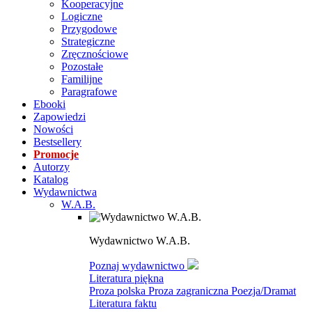
Kooperacyjne
Logiczne
Przygodowe
Strategiczne
Zręcznościowe
Pozostałe
Familijne
Paragrafowe
Ebooki
Zapowiedzi
Nowości
Bestsellery
Promocje
Autorzy
Katalog
Wydawnictwa
W.A.B.
Wydawnictwo W.A.B.
Poznaj wydawnictwo
Literatura piękna
Proza polska
Proza zagraniczna
Poezja/Dramat
Literatura faktu