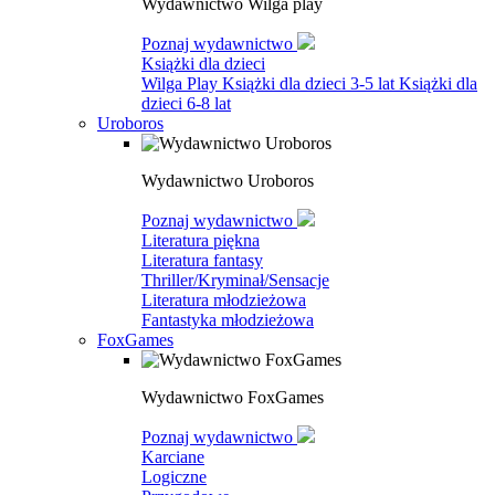
Wydawnictwo Wilga play
Poznaj wydawnictwo
Książki dla dzieci
Wilga Play
Książki dla dzieci 3-5 lat
Książki dla
dzieci 6-8 lat
Uroboros
Wydawnictwo Uroboros
Poznaj wydawnictwo
Literatura piękna
Literatura fantasy
Thriller/Kryminał/Sensacje
Literatura młodzieżowa
Fantastyka młodzieżowa
FoxGames
Wydawnictwo FoxGames
Poznaj wydawnictwo
Karciane
Logiczne