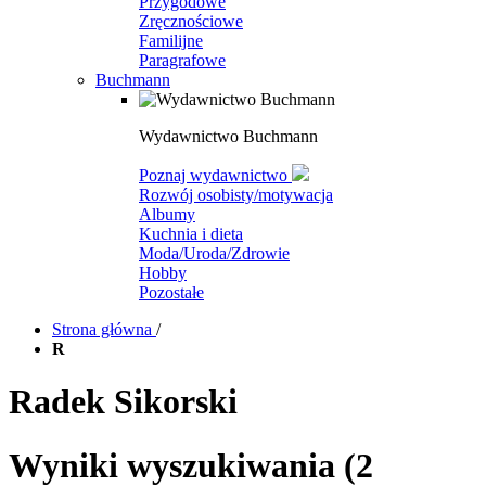
Przygodowe
Zręcznościowe
Familijne
Paragrafowe
Buchmann
Wydawnictwo Buchmann
Poznaj wydawnictwo
Rozwój osobisty/motywacja
Albumy
Kuchnia i dieta
Moda/Uroda/Zdrowie
Hobby
Pozostałe
Strona główna
/
R
Radek Sikorski
Wyniki wyszukiwania
(2