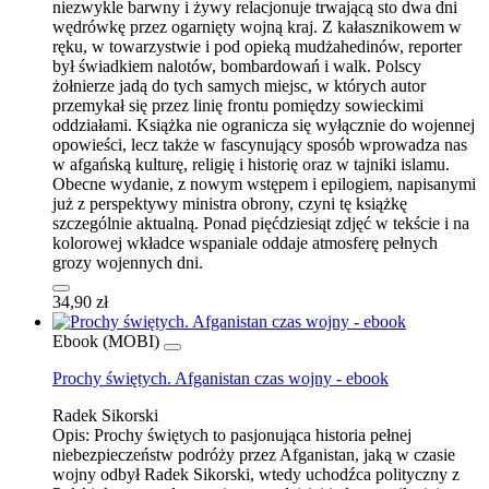
niezwykle barwny i żywy relacjonuje trwającą sto dwa dni
wędrówkę przez ogarnięty wojną kraj. Z kałasznikowem w
ręku, w towarzystwie i pod opieką mudżahedinów, reporter
był świadkiem nalotów, bombardowań i walk. Polscy
żołnierze jadą do tych samych miejsc, w których autor
przemykał się przez linię frontu pomiędzy sowieckimi
oddziałami. Książka nie ogranicza się wyłącznie do wojennej
opowieści, lecz także w fascynujący sposób wprowadza nas
w afgańską kulturę, religię i historię oraz w tajniki islamu.
Obecne wydanie, z nowym wstępem i epilogiem, napisanymi
już z perspektywy ministra obrony, czyni tę książkę
szczególnie aktualną. Ponad pięćdziesiąt zdjęć w tekście i na
kolorowej wkładce wspaniale oddaje atmosferę pełnych
grozy wojennych dni.
34,90 zł
Ebook (MOBI)
Prochy świętych. Afganistan czas wojny - ebook
Radek Sikorski
Opis:
Prochy świętych to pasjonująca historia pełnej
niebezpieczeństw podróży przez Afganistan, jaką w czasie
wojny odbył Radek Sikorski, wtedy uchodźca polityczny z