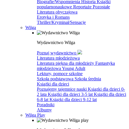
Biografie/Wspomnienia
Historia
Książki
popularnonaukowe
Reportaże
Pozostałe
Literatura obyczajowa
Erotyka i Romans
Thriller/Kryminał/Sensacje
Wilga
Wydawnictwo Wilga
Poznaj wydawnictwo
Literatura młodzieżowa
Literatura piękna dla młodzieży
Fantastyka
młodzieżowa
Young Adult
Lektury, pomoce szkolne
Szkoła podstawowa
Szkoła średnia
Książki dla dzieci
Poznajemy tajemnice nauki
Ksiązki dla dzieci 0-
2 lata
Książki dla dzieci 3-5 lat
Książki dla dzieci
6-8 lat
Ksiązki dla dzieci 9-12 lat
Poradniki
Albumy
Wilga Play