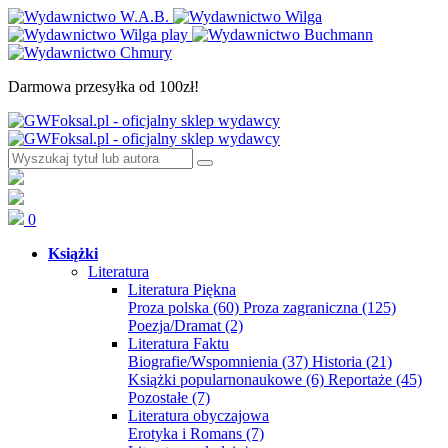
Darmowa przesyłka od 100zł!
0
Książki
Literatura
Literatura Piękna
Proza polska
(60)
Proza zagraniczna
(125)
Poezja/Dramat
(2)
Literatura Faktu
Biografie/Wspomnienia
(37)
Historia
(21)
Książki popularnonaukowe
(6)
Reportaże
(45)
Pozostałe
(7)
Literatura obyczajowa
Erotyka i Romans
(7)