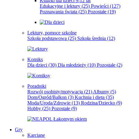
Książki dla dzieci 9-12 lat
Edukacyjne i lektury
(25)
Powieści
(127)
Poznawania świata
(25)
Pozostałe
(19)
Lektury, pomoce szkolne
Szkoła podstawowa
(25)
Szkoła średnia
(12)
Komiks
Dla dzieci
(30)
Dla młodzieży
(10)
Pozostałe
(2)
Poradniki
Rozwój osobisty/motywacja
(21)
Albumy
(5)
Dom/Ogród/Balkon
(3)
Kuchnia i dieta
(35)
Moda/Uroda/Zdrowie
(13)
Rodzina/Dziecko
(9)
Hobby
(25)
Pozostałe
(9)
Gry
Karciane