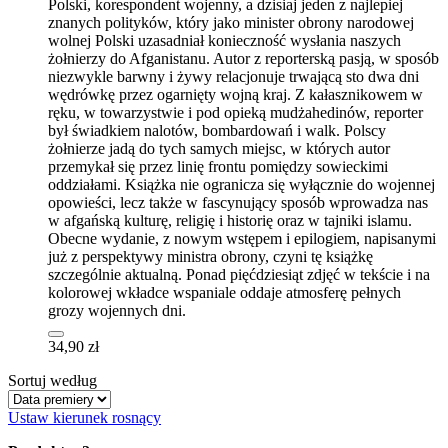
Polski, korespondent wojenny, a dzisiaj jeden z najlepiej
znanych polityków, który jako minister obrony narodowej
wolnej Polski uzasadniał konieczność wysłania naszych
żołnierzy do Afganistanu. Autor z reporterską pasją, w sposób
niezwykle barwny i żywy relacjonuje trwającą sto dwa dni
wędrówkę przez ogarnięty wojną kraj. Z kałasznikowem w
ręku, w towarzystwie i pod opieką mudżahedinów, reporter
był świadkiem nalotów, bombardowań i walk. Polscy
żołnierze jadą do tych samych miejsc, w których autor
przemykał się przez linię frontu pomiędzy sowieckimi
oddziałami. Książka nie ogranicza się wyłącznie do wojennej
opowieści, lecz także w fascynujący sposób wprowadza nas
w afgańską kulturę, religię i historię oraz w tajniki islamu.
Obecne wydanie, z nowym wstępem i epilogiem, napisanymi
już z perspektywy ministra obrony, czyni tę książkę
szczególnie aktualną. Ponad pięćdziesiąt zdjęć w tekście i na
kolorowej wkładce wspaniale oddaje atmosferę pełnych
grozy wojennych dni.
34,90 zł
Sortuj według
Ustaw kierunek rosnący