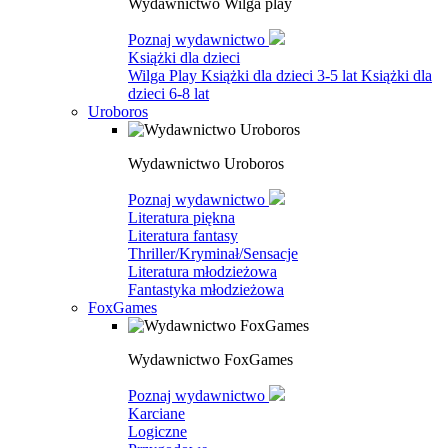
Wydawnictwo Wilga play
Poznaj wydawnictwo
Książki dla dzieci
Wilga Play
Książki dla dzieci 3-5 lat
Książki dla
dzieci 6-8 lat
Uroboros
Wydawnictwo Uroboros
Poznaj wydawnictwo
Literatura piękna
Literatura fantasy
Thriller/Kryminał/Sensacje
Literatura młodzieżowa
Fantastyka młodzieżowa
FoxGames
Wydawnictwo FoxGames
Poznaj wydawnictwo
Karciane
Logiczne