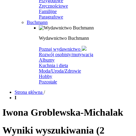
Przygodowe
Zręcznościowe
Familijne
Paragrafowe
Buchmann
Wydawnictwo Buchmann
Poznaj wydawnictwo
Rozwój osobisty/motywacja
Albumy
Kuchnia i dieta
Moda/Uroda/Zdrowie
Hobby
Pozostałe
Strona główna
/
I
Iwona Groblewska-Michalak
Wyniki wyszukiwania
(2