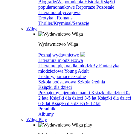
Biografie/Wspomnienia
Historia
Książki
popularnonaukowe
Reportaże
Pozostałe
Literatura obyczajowa
Erotyka i Romans
Thriller/Kryminał/Sensacje
Wilga
Wydawnictwo Wilga
Poznaj wydawnictwo
Literatura młodzieżowa
Literatura piękna dla młodzieży
Fantastyka
młodzieżowa
Young Adult
Lektury, pomoce szkolne
Szkoła podstawowa
Szkoła średnia
Książki dla dzieci
Poznajemy tajemnice nauki
Ksiązki dla dzieci 0-
2 lata
Książki dla dzieci 3-5 lat
Książki dla dzieci
6-8 lat
Ksiązki dla dzieci 9-12 lat
Poradniki
Albumy
Wilga Play