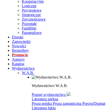
Kooperacyjne
Logiczne
Przygodowe
Strategiczne
Zręcznościowe
Pozostałe
Familijne
Paragrafowe
Ebooki
Zapowiedzi
Nowości
Bestsellery
Promocje
Autorzy
Katalog
Wydawnictwa
W.A.B.
Wydawnictwo W.A.B.
Poznaj wydawnictwo
Literatura piękna
Proza polska
Proza zagraniczna
Poezja/Dramat
Literatura faktu