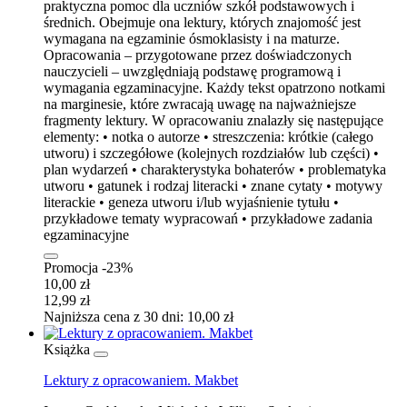
praktyczna pomoc dla uczniów szkół podstawowych i
średnich. Obejmuje ona lektury, których znajomość jest
wymagana na egzaminie ósmoklasisty i na maturze.
Opracowania – przygotowane przez doświadczonych
nauczycieli – uwzględniają podstawę programową i
wymagania egzaminacyjne. Każdy tekst opatrzono notkami
na marginesie, które zwracają uwagę na najważniejsze
fragmenty lektury. W opracowaniu znalazły się następujące
elementy: • notka o autorze • streszczenia: krótkie (całego
utworu) i szczegółowe (kolejnych rozdziałów lub części) •
plan wydarzeń • charakterystyka bohaterów • problematyka
utworu • gatunek i rodzaj literacki • znane cytaty • motywy
literackie • geneza utworu i/lub wyjaśnienie tytułu •
przykładowe tematy wypracowań • przykładowe zadania
egzaminacyjne
Promocja -23%
10,00 zł
12,99 zł
Najniższa cena z 30 dni: 10,00 zł
Książka
Lektury z opracowaniem. Makbet