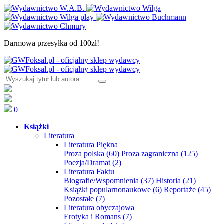
Darmowa przesyłka od 100zł!
0
Książki
Literatura
Literatura Piękna
Proza polska
(60)
Proza zagraniczna
(125)
Poezja/Dramat
(2)
Literatura Faktu
Biografie/Wspomnienia
(37)
Historia
(21)
Książki popularnonaukowe
(6)
Reportaże
(45)
Pozostałe
(7)
Literatura obyczajowa
Erotyka i Romans
(7)