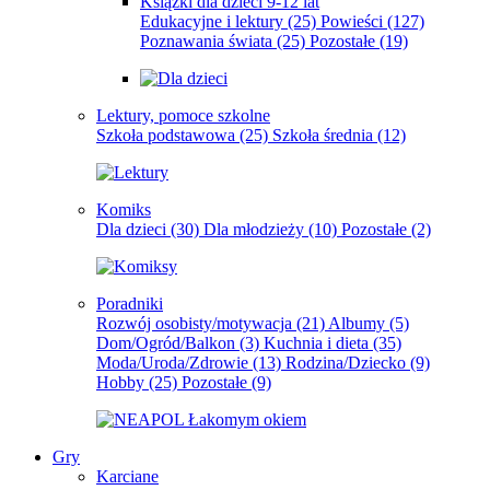
Książki dla dzieci 9-12 lat
Edukacyjne i lektury
(25)
Powieści
(127)
Poznawania świata
(25)
Pozostałe
(19)
Lektury, pomoce szkolne
Szkoła podstawowa
(25)
Szkoła średnia
(12)
Komiks
Dla dzieci
(30)
Dla młodzieży
(10)
Pozostałe
(2)
Poradniki
Rozwój osobisty/motywacja
(21)
Albumy
(5)
Dom/Ogród/Balkon
(3)
Kuchnia i dieta
(35)
Moda/Uroda/Zdrowie
(13)
Rodzina/Dziecko
(9)
Hobby
(25)
Pozostałe
(9)
Gry
Karciane