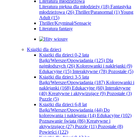
Literatura młodzieżowa
Literatura piękna dla młodzieży
(18)
Fantastyka
młodzieżowa
(26)
Thriller/Paranormal
(1)
Young
Adult
(15)
Thriller/Kryminał/Sensacje
Literatura fantasy
Książki dla dzieci
Książki dla dzieci 0-2 lata
Bajki/Wiersze/Opowiadania
(125)
Dla
najmłodszych
(26)
Kolorowanki i naklejanki
(9)
Edukacyjne
(15)
Interaktywne
(78)
Pozostałe
(5)
Książki dla dzieci 3-5 lata
Bajki/Wiersze/Opowiadania
(187)
Kolorowanki i
naklejanki
(168)
Edukacyjne
(60)
Interaktywne
(40)
Kreatywne i aktywizujące
(9)
Pozostałe
(3)
Puzzle
(5)
Książki dla dzieci 6-8 lat
Bajki/Wiersze/Opowiadania
(44)
Do
kolorowania i naklejania
(14)
Edukacyjne
(102)
Poznawanie świata
(86)
Kreatywne i
aktywizujące
(27)
Puzzle
(11)
Pozostałe
(8)
Powieści
(122)