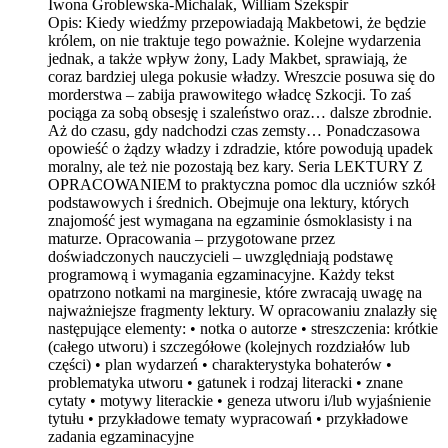
Iwona Groblewska-Michalak, William Szekspir
Opis:
Kiedy wiedźmy przepowiadają Makbetowi, że będzie
królem, on nie traktuje tego poważnie. Kolejne wydarzenia
jednak, a także wpływ żony, Lady Makbet, sprawiają, że
coraz bardziej ulega pokusie władzy. Wreszcie posuwa się do
morderstwa – zabija prawowitego władcę Szkocji. To zaś
pociąga za sobą obsesję i szaleństwo oraz… dalsze zbrodnie.
Aż do czasu, gdy nadchodzi czas zemsty… Ponadczasowa
opowieść o żądzy władzy i zdradzie, które powodują upadek
moralny, ale też nie pozostają bez kary. Seria LEKTURY Z
OPRACOWANIEM to praktyczna pomoc dla uczniów szkół
podstawowych i średnich. Obejmuje ona lektury, których
znajomość jest wymagana na egzaminie ósmoklasisty i na
maturze. Opracowania – przygotowane przez
doświadczonych nauczycieli – uwzględniają podstawę
programową i wymagania egzaminacyjne. Każdy tekst
opatrzono notkami na marginesie, które zwracają uwagę na
najważniejsze fragmenty lektury. W opracowaniu znalazły się
następujące elementy: • notka o autorze • streszczenia: krótkie
(całego utworu) i szczegółowe (kolejnych rozdziałów lub
części) • plan wydarzeń • charakterystyka bohaterów •
problematyka utworu • gatunek i rodzaj literacki • znane
cytaty • motywy literackie • geneza utworu i/lub wyjaśnienie
tytułu • przykładowe tematy wypracowań • przykładowe
zadania egzaminacyjne