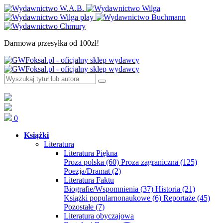
Darmowa przesyłka od 100zł!
0
Książki
Literatura
Literatura Piękna
Proza polska
(60)
Proza zagraniczna
(125)
Poezja/Dramat
(2)
Literatura Faktu
Biografie/Wspomnienia
(37)
Historia
(21)
Książki popularnonaukowe
(6)
Reportaże
(45)
Pozostałe
(7)
Literatura obyczajowa