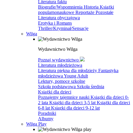
Literatura faktu
Biografie/Wspomnienia
Historia
Książki
popularnonaukowe
Reportaże
Pozostałe
Literatura obyczajowa
Erotyka i Romans
Thriller/Kryminał/Sensacje
Wilga
Wydawnictwo Wilga
Poznaj wydawnictwo
Literatura młodzieżowa
Literatura piękna dla młodzieży
Fantastyka
młodzieżowa
Young Adult
Lektury, pomoce szkolne
Szkoła podstawowa
Szkoła średnia
Książki dla dzieci
Poznajemy tajemnice nauki
Ksiązki dla dzieci 0-
2 lata
Książki dla dzieci 3-5 lat
Książki dla dzieci
6-8 lat
Ksiązki dla dzieci 9-12 lat
Poradniki
Albumy
Wilga Play