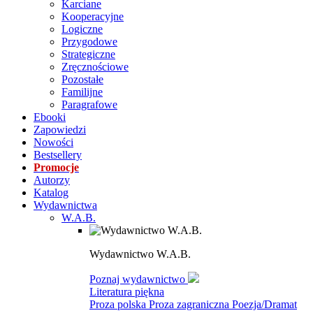
Karciane
Kooperacyjne
Logiczne
Przygodowe
Strategiczne
Zręcznościowe
Pozostałe
Familijne
Paragrafowe
Ebooki
Zapowiedzi
Nowości
Bestsellery
Promocje
Autorzy
Katalog
Wydawnictwa
W.A.B.
Wydawnictwo W.A.B.
Poznaj wydawnictwo
Literatura piękna
Proza polska
Proza zagraniczna
Poezja/Dramat