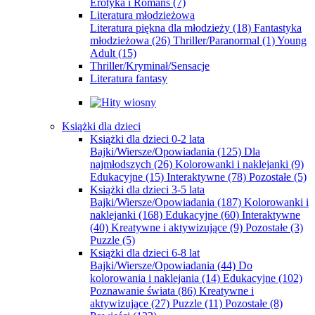
Erotyka i Romans
(7)
Literatura młodzieżowa
Literatura piękna dla młodzieży
(18)
Fantastyka
młodzieżowa
(26)
Thriller/Paranormal
(1)
Young
Adult
(15)
Thriller/Kryminał/Sensacje
Literatura fantasy
Książki dla dzieci
Książki dla dzieci 0-2 lata
Bajki/Wiersze/Opowiadania
(125)
Dla
najmłodszych
(26)
Kolorowanki i naklejanki
(9)
Edukacyjne
(15)
Interaktywne
(78)
Pozostałe
(5)
Książki dla dzieci 3-5 lata
Bajki/Wiersze/Opowiadania
(187)
Kolorowanki i
naklejanki
(168)
Edukacyjne
(60)
Interaktywne
(40)
Kreatywne i aktywizujące
(9)
Pozostałe
(3)
Puzzle
(5)
Książki dla dzieci 6-8 lat
Bajki/Wiersze/Opowiadania
(44)
Do
kolorowania i naklejania
(14)
Edukacyjne
(102)
Poznawanie świata
(86)
Kreatywne i
aktywizujące
(27)
Puzzle
(11)
Pozostałe
(8)