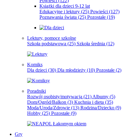
Powieści
(122)
Książki dla dzieci 9-12 lat
Edukacyjne i lektury
(25)
Powieści
(127)
Poznawania świata
(25)
Pozostałe
(19)
Lektury, pomoce szkolne
Szkoła podstawowa
(25)
Szkoła średnia
(12)
Komiks
Dla dzieci
(30)
Dla młodzieży
(10)
Pozostałe
(2)
Poradniki
Rozwój osobisty/motywacja
(21)
Albumy
(5)
Dom/Ogród/Balkon
(3)
Kuchnia i dieta
(35)
Moda/Uroda/Zdrowie
(13)
Rodzina/Dziecko
(9)
Hobby
(25)
Pozostałe
(9)
Gry