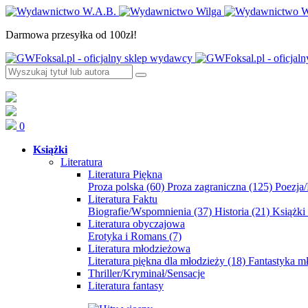
Darmowa przesyłka od 100zł!
0
Książki
Literatura
Literatura Piękna
Proza polska
(60)
Proza zagraniczna
(125)
Poezja
Literatura Faktu
Biografie/Wspomnienia
(37)
Historia
(21)
Książki
Literatura obyczajowa
Erotyka i Romans
(7)
Literatura młodzieżowa
Literatura piękna dla młodzieży
(18)
Fantastyka 
Thriller/Kryminał/Sensacje
Literatura fantasy