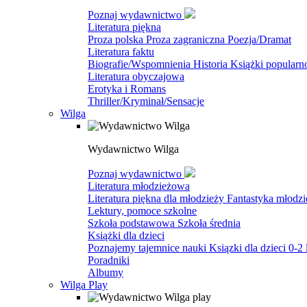
Poznaj wydawnictwo
Literatura piękna
Proza polska
Proza zagraniczna
Poezja/Dramat
Literatura faktu
Biografie/Wspomnienia
Historia
Książki popular
Literatura obyczajowa
Erotyka i Romans
Thriller/Kryminał/Sensacje
Wilga
Wydawnictwo Wilga
Poznaj wydawnictwo
Literatura młodzieżowa
Literatura piękna dla młodzieży
Fantastyka młodz
Lektury, pomoce szkolne
Szkoła podstawowa
Szkoła średnia
Książki dla dzieci
Poznajemy tajemnice nauki
Ksiązki dla dzieci 0-2 
Poradniki
Albumy
Wilga Play