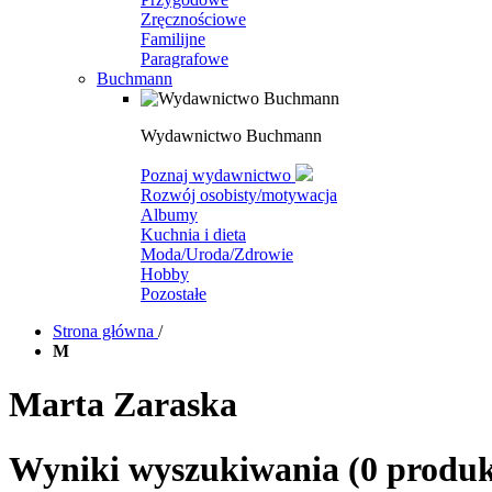
Zręcznościowe
Familijne
Paragrafowe
Buchmann
Wydawnictwo Buchmann
Poznaj wydawnictwo
Rozwój osobisty/motywacja
Albumy
Kuchnia i dieta
Moda/Uroda/Zdrowie
Hobby
Pozostałe
Strona główna
/
M
Marta Zaraska
Wyniki wyszukiwania
(0 produ