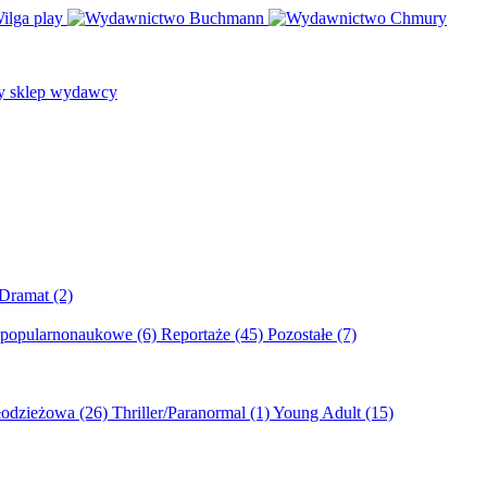
/Dramat
(2)
 popularnonaukowe
(6)
Reportaże
(45)
Pozostałe
(7)
młodzieżowa
(26)
Thriller/Paranormal
(1)
Young Adult
(15)