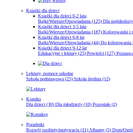
Książki dla dzieci
Książki dla dzieci 0-2 lata
Bajki/Wiersze/Opowiadania
(125)
Dla najmłodsz
Książki dla dzieci 3-5 lata
Bajki/Wiersze/Opowiadania
(187)
Kolorowanki i 
Książki dla dzieci 6-8 lat
Bajki/Wiersze/Opowiadania
(44)
Do kolorowania i
Książki dla dzieci 9-12 lat
Edukacyjne i lektury
(25)
Powieści
(127)
Poznawa
Lektury, pomoce szkolne
Szkoła podstawowa
(25)
Szkoła średnia
(12)
Komiks
Dla dzieci
(30)
Dla młodzieży
(10)
Pozostałe
(2)
Poradniki
Rozwój osobisty/motywacja
(21)
Albumy
(5)
Dom/Ogró