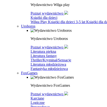
Wydawnictwo Wilga play
Poznaj wydawnictwo
Książki dla dzieci
Wilga Play
Książki dla dzieci 3-5 lat
Książki dla dz
Uroboros
Wydawnictwo Uroboros
Poznaj wydawnictwo
Literatura piękna
Literatura fantasy
Thriller/Kryminał/Sensacje
Literatura młodzieżowa
Fantastyka młodzieżowa
FoxGames
Wydawnictwo FoxGames
Poznaj wydawnictwo
Karciane
Logiczne
Przygodowe