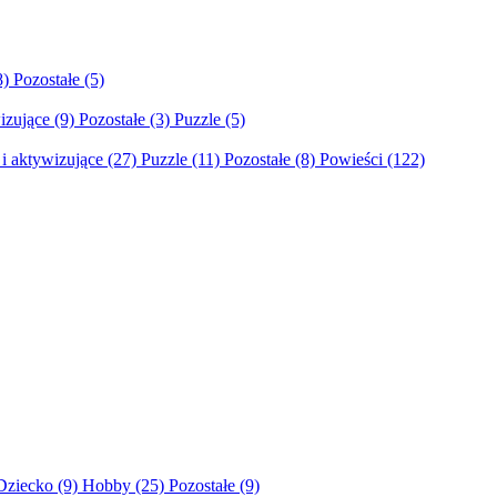
8)
Pozostałe
(5)
izujące
(9)
Pozostałe
(3)
Puzzle
(5)
i aktywizujące
(27)
Puzzle
(11)
Pozostałe
(8)
Powieści
(122)
Dziecko
(9)
Hobby
(25)
Pozostałe
(9)