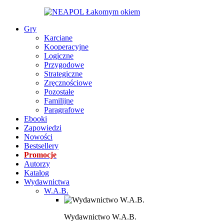
Gry
Karciane
Kooperacyjne
Logiczne
Przygodowe
Strategiczne
Zręcznościowe
Pozostałe
Familijne
Paragrafowe
Ebooki
Zapowiedzi
Nowości
Bestsellery
Promocje
Autorzy
Katalog
Wydawnictwa
W.A.B.
Wydawnictwo W.A.B.