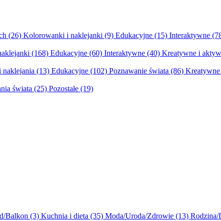
ych
(26)
Kolorowanki i naklejanki
(9)
Edukacyjne
(15)
Interaktywne
(7
naklejanki
(168)
Edukacyjne
(60)
Interaktywne
(40)
Kreatywne i aktyw
 naklejania
(13)
Edukacyjne
(102)
Poznawanie świata
(86)
Kreatywne 
nia świata
(25)
Pozostałe
(19)
d/Balkon
(3)
Kuchnia i dieta
(35)
Moda/Uroda/Zdrowie
(13)
Rodzina/