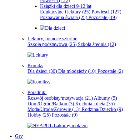
Powieści
(122)
Książki dla dzieci 9-12 lat
Edukacyjne i lektury
(25)
Powieści
(127)
Poznawania świata
(25)
Pozostałe
(19)
Lektury, pomoce szkolne
Szkoła podstawowa
(25)
Szkoła średnia
(12)
Komiks
Dla dzieci
(30)
Dla młodzieży
(10)
Pozostałe
(2)
Poradniki
Rozwój osobisty/motywacja
(21)
Albumy
(5)
Dom/Ogród/Balkon
(3)
Kuchnia i dieta
(35)
Moda/Uroda/Zdrowie
(13)
Rodzina/Dziecko
(9)
Hobby
(25)
Pozostałe
(9)
Gry