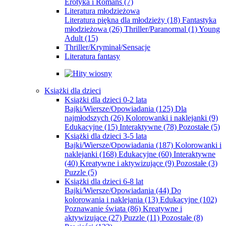
Erotyka i Romans
(7)
Literatura młodzieżowa
Literatura piękna dla młodzieży
(18)
Fantastyka
młodzieżowa
(26)
Thriller/Paranormal
(1)
Young
Adult
(15)
Thriller/Kryminał/Sensacje
Literatura fantasy
Książki dla dzieci
Książki dla dzieci 0-2 lata
Bajki/Wiersze/Opowiadania
(125)
Dla
najmłodszych
(26)
Kolorowanki i naklejanki
(9)
Edukacyjne
(15)
Interaktywne
(78)
Pozostałe
(5)
Książki dla dzieci 3-5 lata
Bajki/Wiersze/Opowiadania
(187)
Kolorowanki i
naklejanki
(168)
Edukacyjne
(60)
Interaktywne
(40)
Kreatywne i aktywizujące
(9)
Pozostałe
(3)
Puzzle
(5)
Książki dla dzieci 6-8 lat
Bajki/Wiersze/Opowiadania
(44)
Do
kolorowania i naklejania
(13)
Edukacyjne
(102)
Poznawanie świata
(86)
Kreatywne i
aktywizujące
(27)
Puzzle
(11)
Pozostałe
(8)