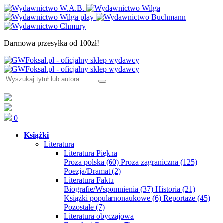
Darmowa przesyłka od 100zł!
0
Książki
Literatura
Literatura Piękna
Proza polska
(60)
Proza zagraniczna
(125)
Poezja/Dramat
(2)
Literatura Faktu
Biografie/Wspomnienia
(37)
Historia
(21)
Książki popularnonaukowe
(6)
Reportaże
(45)
Pozostałe
(7)
Literatura obyczajowa