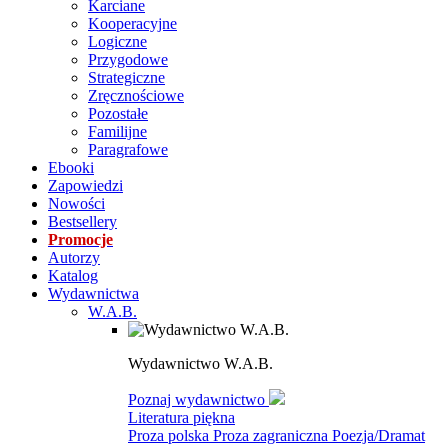
Karciane
Kooperacyjne
Logiczne
Przygodowe
Strategiczne
Zręcznościowe
Pozostałe
Familijne
Paragrafowe
Ebooki
Zapowiedzi
Nowości
Bestsellery
Promocje
Autorzy
Katalog
Wydawnictwa
W.A.B.
Wydawnictwo W.A.B.
Poznaj wydawnictwo
Literatura piękna
Proza polska
Proza zagraniczna
Poezja/Dramat