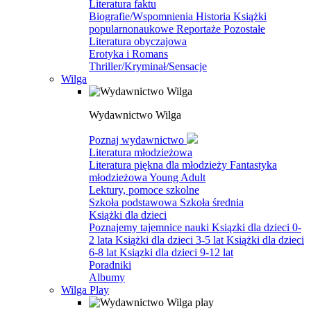
Literatura faktu
Biografie/Wspomnienia
Historia
Książki
popularnonaukowe
Reportaże
Pozostałe
Literatura obyczajowa
Erotyka i Romans
Thriller/Kryminał/Sensacje
Wilga
Wydawnictwo Wilga
Poznaj wydawnictwo
Literatura młodzieżowa
Literatura piękna dla młodzieży
Fantastyka
młodzieżowa
Young Adult
Lektury, pomoce szkolne
Szkoła podstawowa
Szkoła średnia
Książki dla dzieci
Poznajemy tajemnice nauki
Ksiązki dla dzieci 0-
2 lata
Książki dla dzieci 3-5 lat
Książki dla dzieci
6-8 lat
Ksiązki dla dzieci 9-12 lat
Poradniki
Albumy
Wilga Play