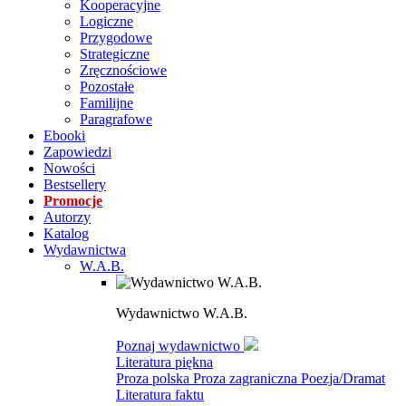
Kooperacyjne
Logiczne
Przygodowe
Strategiczne
Zręcznościowe
Pozostałe
Familijne
Paragrafowe
Ebooki
Zapowiedzi
Nowości
Bestsellery
Promocje
Autorzy
Katalog
Wydawnictwa
W.A.B.
Wydawnictwo W.A.B.
Poznaj wydawnictwo
Literatura piękna
Proza polska
Proza zagraniczna
Poezja/Dramat
Literatura faktu