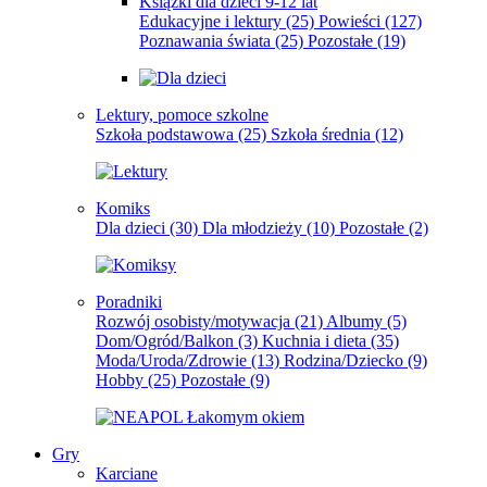
Książki dla dzieci 9-12 lat
Edukacyjne i lektury
(25)
Powieści
(127)
Poznawania świata
(25)
Pozostałe
(19)
Lektury, pomoce szkolne
Szkoła podstawowa
(25)
Szkoła średnia
(12)
Komiks
Dla dzieci
(30)
Dla młodzieży
(10)
Pozostałe
(2)
Poradniki
Rozwój osobisty/motywacja
(21)
Albumy
(5)
Dom/Ogród/Balkon
(3)
Kuchnia i dieta
(35)
Moda/Uroda/Zdrowie
(13)
Rodzina/Dziecko
(9)
Hobby
(25)
Pozostałe
(9)
Gry
Karciane