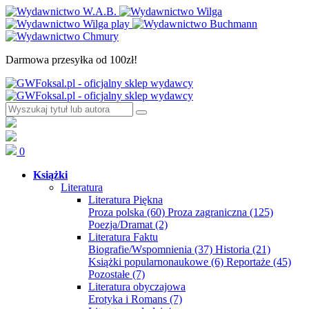
Darmowa przesyłka od 100zł!
0
Książki
Literatura
Literatura Piękna
Proza polska
(60)
Proza zagraniczna
(125)
Poezja/Dramat
(2)
Literatura Faktu
Biografie/Wspomnienia
(37)
Historia
(21)
Książki popularnonaukowe
(6)
Reportaże
(45)
Pozostałe
(7)
Literatura obyczajowa
Erotyka i Romans
(7)