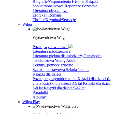
Biografie/Wspomnienia
Historia
Książki
popularnonaukowe
Reportaże
Pozostałe
Literatura obyczajowa
Erotyka i Romans
Thriller/Kryminał/Sensacje
Wilga
Wydawnictwo Wilga
Poznaj wydawnictwo
Literatura młodzieżowa
Literatura piękna dla młodzieży
Fantastyka
młodzieżowa
Young Adult
Lektury, pomoce szkolne
Szkoła podstawowa
Szkoła średnia
Książki dla dzieci
Poznajemy tajemnice nauki
Ksiązki dla dzieci 0-
2 lata
Książki dla dzieci 3-5 lat
Książki dla dzieci
6-8 lat
Ksiązki dla dzieci 9-12 lat
Poradniki
Albumy
Wilga Play