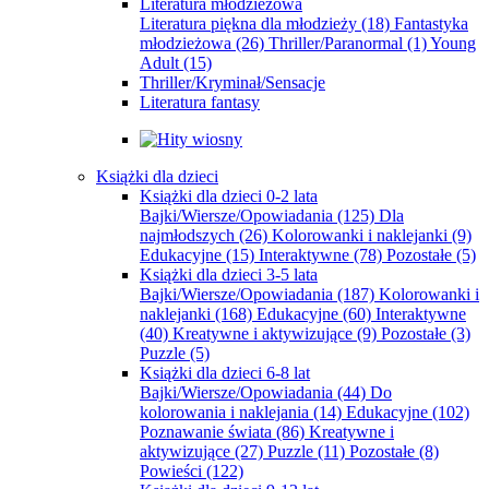
Literatura młodzieżowa
Literatura piękna dla młodzieży
(18)
Fantastyka
młodzieżowa
(26)
Thriller/Paranormal
(1)
Young
Adult
(15)
Thriller/Kryminał/Sensacje
Literatura fantasy
Książki dla dzieci
Książki dla dzieci 0-2 lata
Bajki/Wiersze/Opowiadania
(125)
Dla
najmłodszych
(26)
Kolorowanki i naklejanki
(9)
Edukacyjne
(15)
Interaktywne
(78)
Pozostałe
(5)
Książki dla dzieci 3-5 lata
Bajki/Wiersze/Opowiadania
(187)
Kolorowanki i
naklejanki
(168)
Edukacyjne
(60)
Interaktywne
(40)
Kreatywne i aktywizujące
(9)
Pozostałe
(3)
Puzzle
(5)
Książki dla dzieci 6-8 lat
Bajki/Wiersze/Opowiadania
(44)
Do
kolorowania i naklejania
(14)
Edukacyjne
(102)
Poznawanie świata
(86)
Kreatywne i
aktywizujące
(27)
Puzzle
(11)
Pozostałe
(8)
Powieści
(122)