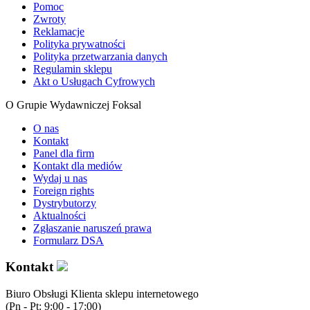
Pomoc
Zwroty
Reklamacje
Polityka prywatności
Polityka przetwarzania danych
Regulamin sklepu
Akt o Usługach Cyfrowych
O Grupie Wydawniczej Foksal
O nas
Kontakt
Panel dla firm
Kontakt dla mediów
Wydaj u nas
Foreign rights
Dystrybutorzy
Aktualności
Zgłaszanie naruszeń prawa
Formularz DSA
Kontakt
Biuro Obsługi Klienta sklepu internetowego
(Pn - Pt: 9:00 - 17:00)