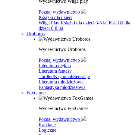
Wydawnictwo Wilga play
Poznaj wydawnictwo
Książki dla dzieci
Wilga Play
Książki dla dzieci 3-5 lat
Książki dla
dzieci 6-8 lat
Uroboros
Wydawnictwo Uroboros
Poznaj wydawnictwo
Literatura piękna
Literatura fantasy
Thriller/Kryminał/Sensacje
Literatura młodzieżowa
Fantastyka młodzieżowa
FoxGames
Wydawnictwo FoxGames
Poznaj wydawnictwo
Karciane
Logiczne