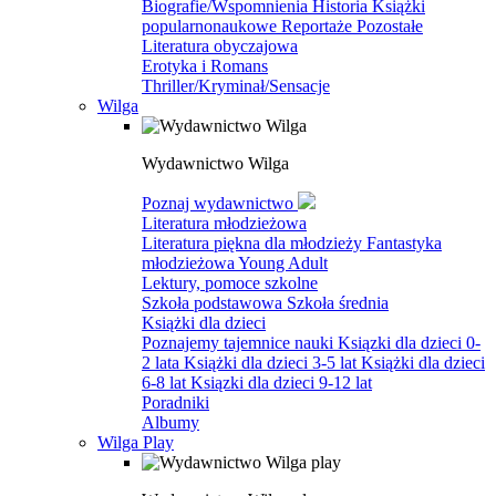
Biografie/Wspomnienia
Historia
Książki
popularnonaukowe
Reportaże
Pozostałe
Literatura obyczajowa
Erotyka i Romans
Thriller/Kryminał/Sensacje
Wilga
Wydawnictwo Wilga
Poznaj wydawnictwo
Literatura młodzieżowa
Literatura piękna dla młodzieży
Fantastyka
młodzieżowa
Young Adult
Lektury, pomoce szkolne
Szkoła podstawowa
Szkoła średnia
Książki dla dzieci
Poznajemy tajemnice nauki
Ksiązki dla dzieci 0-
2 lata
Książki dla dzieci 3-5 lat
Książki dla dzieci
6-8 lat
Ksiązki dla dzieci 9-12 lat
Poradniki
Albumy
Wilga Play