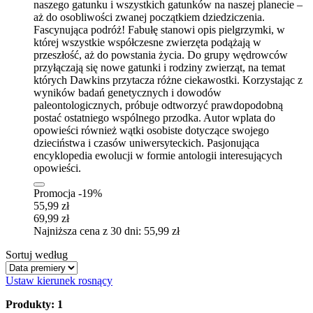
naszego gatunku i wszystkich gatunków na naszej planecie –
aż do osobliwości zwanej początkiem dziedziczenia.
Fascynująca podróż! Fabułę stanowi opis pielgrzymki, w
której wszystkie współczesne zwierzęta podążają w
przeszłość, aż do powstania życia. Do grupy wędrowców
przyłączają się nowe gatunki i rodziny zwierząt, na temat
których Dawkins przytacza różne ciekawostki. Korzystając z
wyników badań genetycznych i dowodów
paleontologicznych, próbuje odtworzyć prawdopodobną
postać ostatniego wspólnego przodka. Autor wplata do
opowieści również wątki osobiste dotyczące swojego
dzieciństwa i czasów uniwersyteckich. Pasjonująca
encyklopedia ewolucji w formie antologii interesujących
opowieści.
Promocja -19%
55,99 zł
69,99 zł
Najniższa cena z 30 dni: 55,99 zł
Sortuj według
Ustaw kierunek rosnący
Produkty: 1