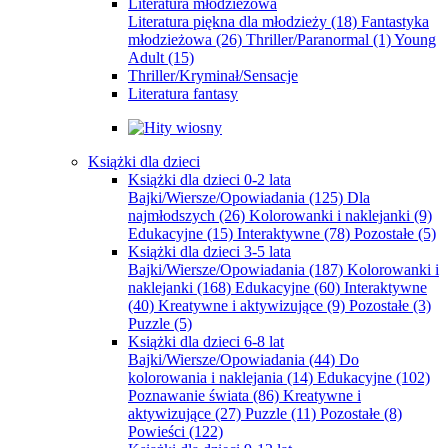
Literatura młodzieżowa
Literatura piękna dla młodzieży
(18)
Fantastyka
młodzieżowa
(26)
Thriller/Paranormal
(1)
Young
Adult
(15)
Thriller/Kryminał/Sensacje
Literatura fantasy
Książki dla dzieci
Książki dla dzieci 0-2 lata
Bajki/Wiersze/Opowiadania
(125)
Dla
najmłodszych
(26)
Kolorowanki i naklejanki
(9)
Edukacyjne
(15)
Interaktywne
(78)
Pozostałe
(5)
Książki dla dzieci 3-5 lata
Bajki/Wiersze/Opowiadania
(187)
Kolorowanki i
naklejanki
(168)
Edukacyjne
(60)
Interaktywne
(40)
Kreatywne i aktywizujące
(9)
Pozostałe
(3)
Puzzle
(5)
Książki dla dzieci 6-8 lat
Bajki/Wiersze/Opowiadania
(44)
Do
kolorowania i naklejania
(14)
Edukacyjne
(102)
Poznawanie świata
(86)
Kreatywne i
aktywizujące
(27)
Puzzle
(11)
Pozostałe
(8)
Powieści
(122)