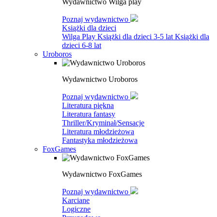
Wydawnictwo Wilga play
Poznaj wydawnictwo
Książki dla dzieci
Wilga Play
Książki dla dzieci 3-5 lat
Książki dla
dzieci 6-8 lat
Uroboros
Wydawnictwo Uroboros
Poznaj wydawnictwo
Literatura piękna
Literatura fantasy
Thriller/Kryminał/Sensacje
Literatura młodzieżowa
Fantastyka młodzieżowa
FoxGames
Wydawnictwo FoxGames
Poznaj wydawnictwo
Karciane
Logiczne