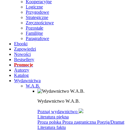
Kooperacyjne
Logiczne
Przygodowe
Strategiczne
Zręcznościowe
Pozostałe
Familijne
Paragrafowe
Ebooki
Zapowiedzi
Nowości
Bestsellery
Promocje
Autorzy
Katalog
Wydawnictwa
W.A.B.
Wydawnictwo W.A.B.
Poznaj wydawnictwo
Literatura piękna
Proza polska
Proza zagraniczna
Poezja/Dramat
Literatura faktu