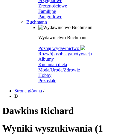
Przygodowe
Zręcznościowe
Familijne
Paragrafowe
Buchmann
Wydawnictwo Buchmann
Poznaj wydawnictwo
Rozwój osobisty/motywacja
Albumy
Kuchnia i dieta
Moda/Uroda/Zdrowie
Hobby
Pozostałe
Strona główna
/
D
Dawkins Richard
Wyniki wyszukiwania
(1