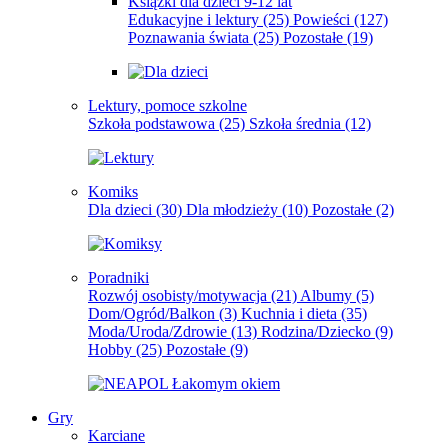
Książki dla dzieci 9-12 lat
Edukacyjne i lektury
(25)
Powieści
(127)
Poznawania świata
(25)
Pozostałe
(19)
Lektury, pomoce szkolne
Szkoła podstawowa
(25)
Szkoła średnia
(12)
Komiks
Dla dzieci
(30)
Dla młodzieży
(10)
Pozostałe
(2)
Poradniki
Rozwój osobisty/motywacja
(21)
Albumy
(5)
Dom/Ogród/Balkon
(3)
Kuchnia i dieta
(35)
Moda/Uroda/Zdrowie
(13)
Rodzina/Dziecko
(9)
Hobby
(25)
Pozostałe
(9)
Gry
Karciane