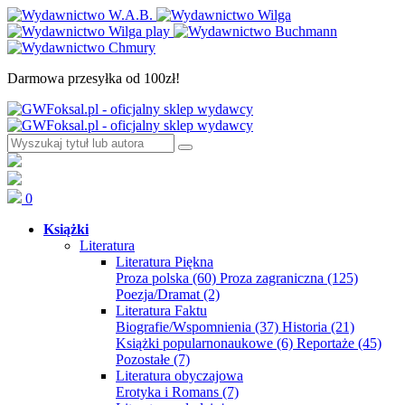
Darmowa przesyłka od 100zł!
0
Książki
Literatura
Literatura Piękna
Proza polska
(60)
Proza zagraniczna
(125)
Poezja/Dramat
(2)
Literatura Faktu
Biografie/Wspomnienia
(37)
Historia
(21)
Książki popularnonaukowe
(6)
Reportaże
(45)
Pozostałe
(7)
Literatura obyczajowa
Erotyka i Romans
(7)