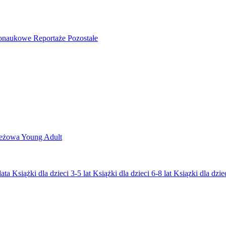
nonaukowe
Reportaże
Pozostałe
ieżowa
Young Adult
lata
Książki dla dzieci 3-5 lat
Książki dla dzieci 6-8 lat
Ksiązki dla dziec