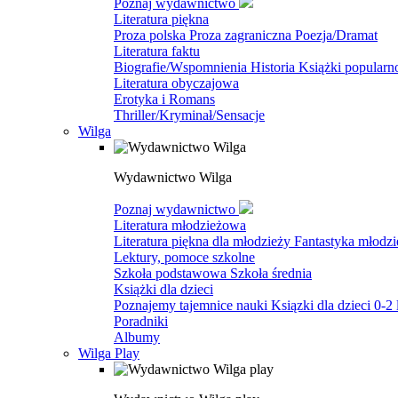
Poznaj wydawnictwo
Literatura piękna
Proza polska
Proza zagraniczna
Poezja/Dramat
Literatura faktu
Biografie/Wspomnienia
Historia
Książki popular
Literatura obyczajowa
Erotyka i Romans
Thriller/Kryminał/Sensacje
Wilga
Wydawnictwo Wilga
Poznaj wydawnictwo
Literatura młodzieżowa
Literatura piękna dla młodzieży
Fantastyka młodz
Lektury, pomoce szkolne
Szkoła podstawowa
Szkoła średnia
Książki dla dzieci
Poznajemy tajemnice nauki
Ksiązki dla dzieci 0-2 
Poradniki
Albumy
Wilga Play