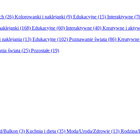
ych
(26)
Kolorowanki i naklejanki
(9)
Edukacyjne
(15)
Interaktywne
(7
naklejanki
(168)
Edukacyjne
(60)
Interaktywne
(40)
Kreatywne i aktyw
 naklejania
(13)
Edukacyjne
(102)
Poznawanie świata
(86)
Kreatywne 
nia świata
(25)
Pozostałe
(19)
d/Balkon
(3)
Kuchnia i dieta
(35)
Moda/Uroda/Zdrowie
(13)
Rodzina/