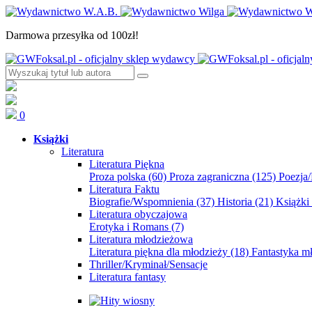
Darmowa przesyłka od 100zł!
0
Książki
Literatura
Literatura Piękna
Proza polska
(60)
Proza zagraniczna
(125)
Poezja
Literatura Faktu
Biografie/Wspomnienia
(37)
Historia
(21)
Książki
Literatura obyczajowa
Erotyka i Romans
(7)
Literatura młodzieżowa
Literatura piękna dla młodzieży
(18)
Fantastyka 
Thriller/Kryminał/Sensacje
Literatura fantasy