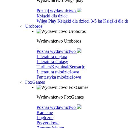
Wydawnictwo Wilga play
Poznaj wydawnictwo
Książki dla dzieci
Wilga Play
Książki dla dzieci 3-5 lat
Książki dla dz
Uroboros
Wydawnictwo Uroboros
Poznaj wydawnictwo
Literatura piękna
Literatura fantasy
Thriller/Kryminał/Sensacje
Literatura młodzieżowa
Fantastyka młodzieżowa
FoxGames
Wydawnictwo FoxGames
Poznaj wydawnictwo
Karciane
Logiczne
Przygodowe
Zręcznościowe