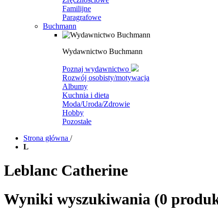
Familijne
Paragrafowe
Buchmann
Wydawnictwo Buchmann
Poznaj wydawnictwo
Rozwój osobisty/motywacja
Albumy
Kuchnia i dieta
Moda/Uroda/Zdrowie
Hobby
Pozostałe
Strona główna
/
L
Leblanc Catherine
Wyniki wyszukiwania
(0 produ