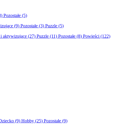
8)
Pozostałe
(5)
izujące
(9)
Pozostałe
(3)
Puzzle
(5)
i aktywizujące
(27)
Puzzle
(11)
Pozostałe
(8)
Powieści
(122)
Dziecko
(9)
Hobby
(25)
Pozostałe
(9)