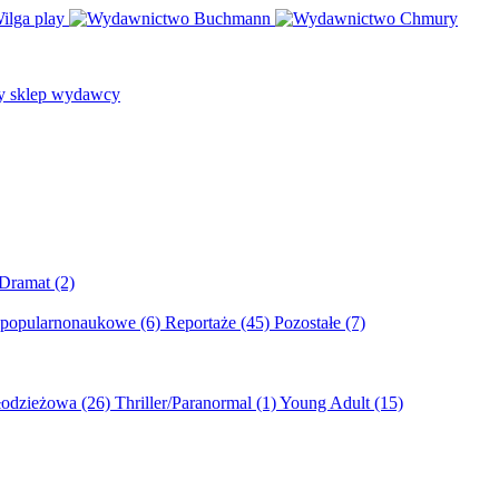
/Dramat
(2)
 popularnonaukowe
(6)
Reportaże
(45)
Pozostałe
(7)
młodzieżowa
(26)
Thriller/Paranormal
(1)
Young Adult
(15)