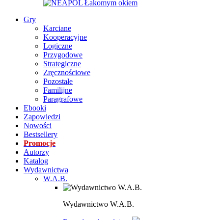
Gry
Karciane
Kooperacyjne
Logiczne
Przygodowe
Strategiczne
Zręcznościowe
Pozostałe
Familijne
Paragrafowe
Ebooki
Zapowiedzi
Nowości
Bestsellery
Promocje
Autorzy
Katalog
Wydawnictwa
W.A.B.
Wydawnictwo W.A.B.