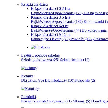
Książki dla dzieci
Książki dla dzieci 0-2 lata
Bajki/Wiersze/Opowiadania
(125)
Dla najmłodsz
Książki dla dzieci 3-5 lata
Bajki/Wiersze/Opowiadania
(187)
Kolorowanki i 
Książki dla dzieci 6-8 lat
Bajki/Wiersze/Opowiadania
(44)
Do kolorowania i
Książki dla dzieci 9-12 lat
Edukacyjne i lektury
(25)
Powieści
(127)
Poznawa
Lektury, pomoce szkolne
Szkoła podstawowa
(25)
Szkoła średnia
(12)
Komiks
Dla dzieci
(30)
Dla młodzieży
(10)
Pozostałe
(2)
Poradniki
Rozwój osobisty/motywacja
(21)
Albumy
(5)
Dom/Ogró