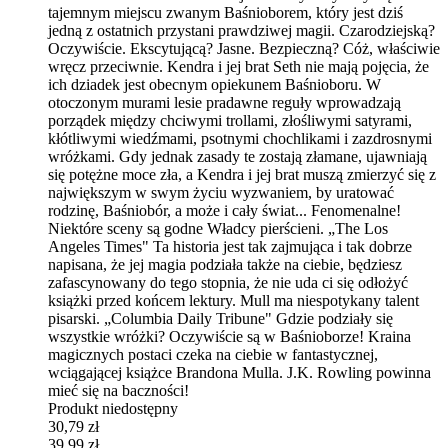
tajemnym miejscu zwanym Baśnioborem, który jest dziś
jedną z ostatnich przystani prawdziwej magii. Czarodziejską?
Oczywiście. Ekscytującą? Jasne. Bezpieczną? Cóż, właściwie
wręcz przeciwnie. Kendra i jej brat Seth nie mają pojęcia, że
ich dziadek jest obecnym opiekunem Baśnioboru. W
otoczonym murami lesie pradawne reguły wprowadzają
porządek między chciwymi trollami, złośliwymi satyrami,
kłótliwymi wiedźmami, psotnymi chochlikami i zazdrosnymi
wróżkami. Gdy jednak zasady te zostają złamane, ujawniają
się potężne moce zła, a Kendra i jej brat muszą zmierzyć się z
największym w swym życiu wyzwaniem, by uratować
rodzinę, Baśniobór, a może i cały świat... Fenomenalne!
Niektóre sceny są godne Władcy pierścieni. „The Los
Angeles Times" Ta historia jest tak zajmująca i tak dobrze
napisana, że jej magia podziała także na ciebie, będziesz
zafascynowany do tego stopnia, że nie uda ci się odłożyć
książki przed końcem lektury. Mull ma niespotykany talent
pisarski. „Columbia Daily Tribune" Gdzie podziały się
wszystkie wróżki? Oczywiście są w Baśnioborze! Kraina
magicznych postaci czeka na ciebie w fantastycznej,
wciągającej książce Brandona Mulla. J.K. Rowling powinna
mieć się na baczności!
Produkt niedostępny
30,79 zł
39,99 zł