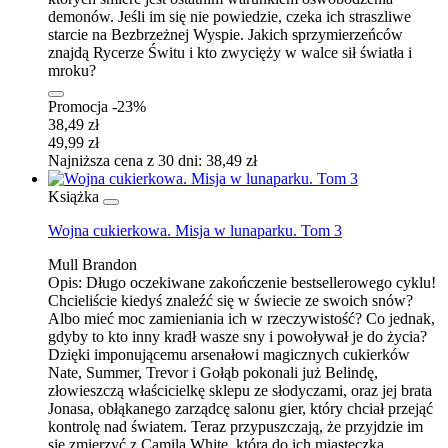
demonów. Jeśli im się nie powiedzie, czeka ich straszliwe
starcie na Bezbrzeżnej Wyspie. Jakich sprzymierzeńców
znajdą Rycerze Świtu i kto zwycięży w walce sił światła i
mroku?
Promocja -23%
38,49 zł
49,99 zł
Najniższa cena z 30 dni: 38,49 zł
Książka
Wojna cukierkowa. Misja w lunaparku. Tom 3
Mull Brandon
Opis:
Długo oczekiwane zakończenie bestsellerowego cyklu!
Chcieliście kiedyś znaleźć się w świecie ze swoich snów?
Albo mieć moc zamieniania ich w rzeczywistość? Co jednak,
gdyby to kto inny kradł wasze sny i powoływał je do życia?
Dzięki imponującemu arsenałowi magicznych cukierków
Nate, Summer, Trevor i Gołąb pokonali już Belindę,
złowieszczą właścicielkę sklepu ze słodyczami, oraz jej brata
Jonasa, obłąkanego zarządcę salonu gier, który chciał przejąć
kontrolę nad światem. Teraz przypuszczają, że przyjdzie im
się zmierzyć z Camilą White, która do ich miasteczka