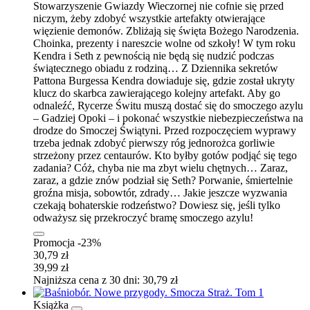
Stowarzyszenie Gwiazdy Wieczornej nie cofnie się przed
niczym, żeby zdobyć wszystkie artefakty otwierające
więzienie demonów. Zbliżają się święta Bożego Narodzenia.
Choinka, prezenty i nareszcie wolne od szkoły! W tym roku
Kendra i Seth z pewnością nie będą się nudzić podczas
świątecznego obiadu z rodziną… Z Dziennika sekretów
Pattona Burgessa Kendra dowiaduje się, gdzie został ukryty
klucz do skarbca zawierającego kolejny artefakt. Aby go
odnaleźć, Rycerze Świtu muszą dostać się do smoczego azylu
– Gadziej Opoki – i pokonać wszystkie niebezpieczeństwa na
drodze do Smoczej Świątyni. Przed rozpoczęciem wyprawy
trzeba jednak zdobyć pierwszy róg jednorożca gorliwie
strzeżony przez centaurów. Kto byłby gotów podjąć się tego
zadania? Cóż, chyba nie ma zbyt wielu chętnych… Zaraz,
zaraz, a gdzie znów podział się Seth? Porwanie, śmiertelnie
groźna misja, sobowtór, zdrady… Jakie jeszcze wyzwania
czekają bohaterskie rodzeństwo? Dowiesz się, jeśli tylko
odważysz się przekroczyć bramę smoczego azylu!
Promocja -23%
30,79 zł
39,99 zł
Najniższa cena z 30 dni: 30,79 zł
Książka