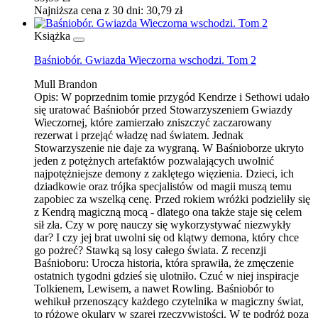
Najniższa cena z 30 dni: 30,79 zł
Książka
Baśniobór. Gwiazda Wieczorna wschodzi. Tom 2
Mull Brandon
Opis:
W poprzednim tomie przygód Kendrze i Sethowi udało
się uratować Baśniobór przed Stowarzyszeniem Gwiazdy
Wieczornej, które zamierzało zniszczyć zaczarowany
rezerwat i przejąć władzę nad światem. Jednak
Stowarzyszenie nie daje za wygraną. W Baśnioborze ukryto
jeden z potężnych artefaktów pozwalających uwolnić
najpotężniejsze demony z zaklętego więzienia. Dzieci, ich
dziadkowie oraz trójka specjalistów od magii muszą temu
zapobiec za wszelką cenę. Przed rokiem wróżki podzieliły się
z Kendrą magiczną mocą - dlatego ona także staje się celem
sił zła. Czy w porę nauczy się wykorzystywać niezwykły
dar? I czy jej brat uwolni się od klątwy demona, który chce
go pożreć? Stawką są losy całego świata. Z recenzji
Baśnioboru: Urocza historia, która sprawiła, że zmęczenie
ostatnich tygodni gdzieś się ulotniło. Czuć w niej inspiracje
Tolkienem, Lewisem, a nawet Rowling. Baśniobór to
wehikuł przenoszący każdego czytelnika w magiczny świat,
to różowe okulary w szarej rzeczywistości. W tę podróż poza