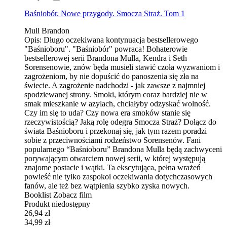
Baśniobór. Nowe przygody. Smocza Straż. Tom 1
Mull Brandon
Opis:
Długo oczekiwana kontynuacja bestsellerowego
"Baśnioboru". "Baśniobór" powraca! Bohaterowie
bestsellerowej serii Brandona Mulla, Kendra i Seth
Sorensenowie, znów będa musieli stawić czoła wyzwaniom i
zagrożeniom, by nie dopuścić do panoszenia się zła na
świecie. A zagrożenie nadchodzi - jak zawsze z najmniej
spodziewanej strony. Smoki, którym coraz bardziej nie w
smak mieszkanie w azylach, chciałyby odzyskać wolność.
Czy im się to uda? Czy nowa era smoków stanie się
rzeczywistością? Jaką rolę odegra Smocza Straż? Dołącz do
świata Baśnioboru i przekonaj się, jak tym razem poradzi
sobie z przeciwnościami rodzeństwo Sorensenów. Fani
popularnego “Baśnioboru” Brandona Mulla będą zachwyceni
porywającym otwarciem nowej serii, w której występują
znajome postacie i wątki. Ta ekscytująca, pełna wrażeń
powieść nie tylko zaspokoi oczekiwania dotychczasowych
fanów, ale też bez wątpienia szybko zyska nowych.
Booklist Zobacz film
Produkt niedostępny
26,94 zł
34,99 zł