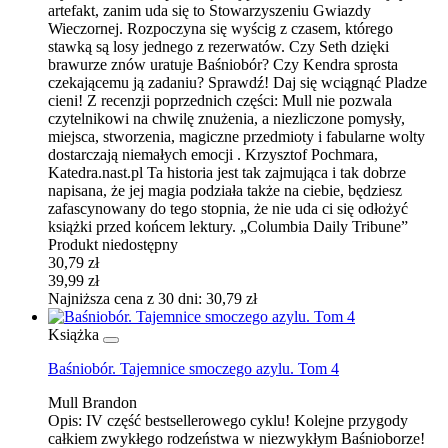
artefakt, zanim uda się to Stowarzyszeniu Gwiazdy
Wieczornej. Rozpoczyna się wyścig z czasem, którego
stawką są losy jednego z rezerwatów. Czy Seth dzięki
brawurze znów uratuje Baśniobór? Czy Kendra sprosta
czekającemu ją zadaniu? Sprawdź! Daj się wciągnąć Pladze
cieni! Z recenzji poprzednich części: Mull nie pozwala
czytelnikowi na chwilę znużenia, a niezliczone pomysły,
miejsca, stworzenia, magiczne przedmioty i fabularne wolty
dostarczają niemałych emocji . Krzysztof Pochmara,
Katedra.nast.pl Ta historia jest tak zajmująca i tak dobrze
napisana, że jej magia podziała także na ciebie, będziesz
zafascynowany do tego stopnia, że nie uda ci się odłożyć
książki przed końcem lektury. „Columbia Daily Tribune”
Produkt niedostępny
30,79 zł
39,99 zł
Najniższa cena z 30 dni: 30,79 zł
Książka
Baśniobór. Tajemnice smoczego azylu. Tom 4
Mull Brandon
Opis:
IV część bestsellerowego cyklu! Kolejne przygody
całkiem zwykłego rodzeństwa w niezwykłym Baśnioborze!