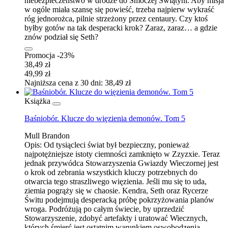
niebezpieczeństwo w drodze do Smoczej Świątyni. Aby misja
w ogóle miała szansę się powieść, trzeba najpierw wykraść
róg jednorożca, pilnie strzeżony przez centaury. Czy ktoś
byłby gotów na tak desperacki krok? Zaraz, zaraz… a gdzie
znów podział się Seth?
Promocja -23%
38,49 zł
49,99 zł
Najniższa cena z 30 dni: 38,49 zł
Książka
Baśniobór. Klucze do więzienia demonów. Tom 5
Mull Brandon
Opis:
Od tysiącleci świat był bezpieczny, ponieważ
najpotężniejsze istoty ciemności zamknięto w Zzyzxie. Teraz
jednak przywódca Stowarzyszenia Gwiazdy Wieczornej jest
o krok od zebrania wszystkich kluczy potrzebnych do
otwarcia tego straszliwego więzienia. Jeśli mu się to uda,
ziemia pogrąży się w chaosie. Kendra, Seth oraz Rycerze
Świtu podejmują desperacką próbę pokrzyżowania planów
wroga. Podróżują po całym świecie, by uprzedzić
Stowarzyszenie, zdobyć artefakty i uratować Wiecznych,
których śmierć jest ostatnim warunkiem oswobodzenia