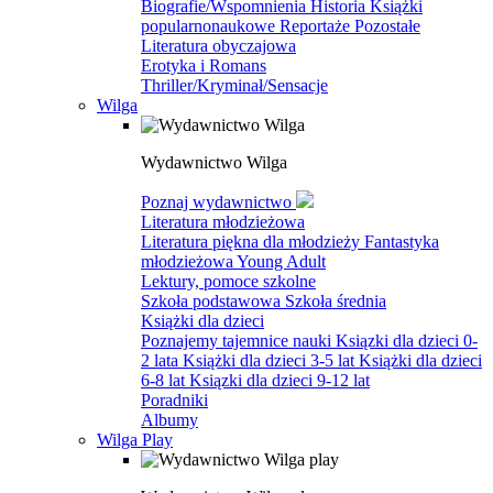
Biografie/Wspomnienia
Historia
Książki
popularnonaukowe
Reportaże
Pozostałe
Literatura obyczajowa
Erotyka i Romans
Thriller/Kryminał/Sensacje
Wilga
Wydawnictwo Wilga
Poznaj wydawnictwo
Literatura młodzieżowa
Literatura piękna dla młodzieży
Fantastyka
młodzieżowa
Young Adult
Lektury, pomoce szkolne
Szkoła podstawowa
Szkoła średnia
Książki dla dzieci
Poznajemy tajemnice nauki
Ksiązki dla dzieci 0-
2 lata
Książki dla dzieci 3-5 lat
Książki dla dzieci
6-8 lat
Ksiązki dla dzieci 9-12 lat
Poradniki
Albumy
Wilga Play