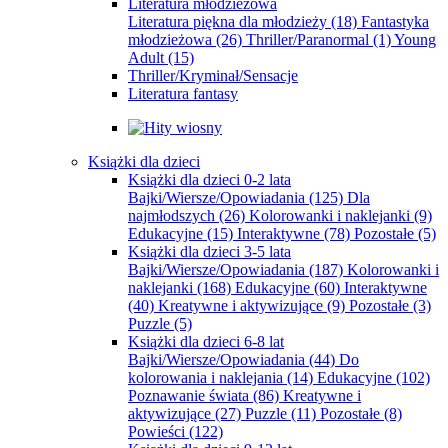
Literatura młodzieżowa
Literatura piękna dla młodzieży
(18)
Fantastyka
młodzieżowa
(26)
Thriller/Paranormal
(1)
Young
Adult
(15)
Thriller/Kryminał/Sensacje
Literatura fantasy
Książki dla dzieci
Książki dla dzieci 0-2 lata
Bajki/Wiersze/Opowiadania
(125)
Dla
najmłodszych
(26)
Kolorowanki i naklejanki
(9)
Edukacyjne
(15)
Interaktywne
(78)
Pozostałe
(5)
Książki dla dzieci 3-5 lata
Bajki/Wiersze/Opowiadania
(187)
Kolorowanki i
naklejanki
(168)
Edukacyjne
(60)
Interaktywne
(40)
Kreatywne i aktywizujące
(9)
Pozostałe
(3)
Puzzle
(5)
Książki dla dzieci 6-8 lat
Bajki/Wiersze/Opowiadania
(44)
Do
kolorowania i naklejania
(14)
Edukacyjne
(102)
Poznawanie świata
(86)
Kreatywne i
aktywizujące
(27)
Puzzle
(11)
Pozostałe
(8)
Powieści
(122)