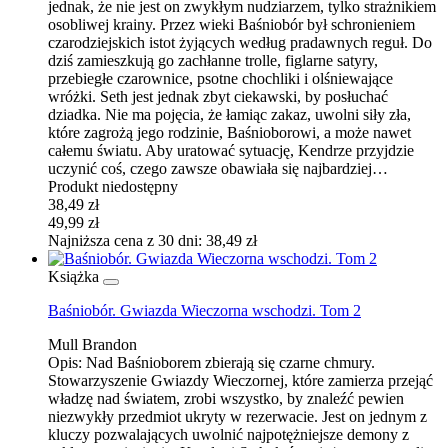
jednak, że nie jest on zwykłym nudziarzem, tylko strażnikiem
osobliwej krainy. Przez wieki Baśniobór był schronieniem
czarodziejskich istot żyjących według pradawnych reguł. Do
dziś zamieszkują go zachłanne trolle, figlarne satyry,
przebiegłe czarownice, psotne chochliki i olśniewające
wróżki. Seth jest jednak zbyt ciekawski, by posłuchać
dziadka. Nie ma pojęcia, że łamiąc zakaz, uwolni siły zła,
które zagrożą jego rodzinie, Baśnioborowi, a może nawet
całemu światu. Aby uratować sytuację, Kendrze przyjdzie
uczynić coś, czego zawsze obawiała się najbardziej…
Produkt niedostępny
38,49 zł
49,99 zł
Najniższa cena z 30 dni: 38,49 zł
Książka
Baśniobór. Gwiazda Wieczorna wschodzi. Tom 2
Mull Brandon
Opis:
Nad Baśnioborem zbierają się czarne chmury.
Stowarzyszenie Gwiazdy Wieczornej, które zamierza przejąć
władzę nad światem, zrobi wszystko, by znaleźć pewien
niezwykły przedmiot ukryty w rezerwacie. Jest on jednym z
kluczy pozwalających uwolnić najpotężniejsze demony z