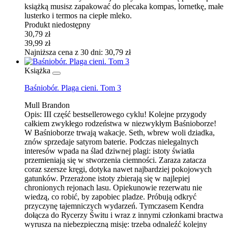
książką musisz zapakować do plecaka kompas, lornetkę, małe
lusterko i termos na ciepłe mleko.
Produkt niedostępny
30,79 zł
39,99 zł
Najniższa cena z 30 dni: 30,79 zł
Książka
Baśniobór. Plaga cieni. Tom 3
Mull Brandon
Opis:
III część bestsellerowego cyklu! Kolejne przygody
całkiem zwykłego rodzeństwa w niezwykłym Baśnioborze!
W Baśnioborze trwają wakacje. Seth, wbrew woli dziadka,
znów sprzedaje satyrom baterie. Podczas nielegalnych
interesów wpada na ślad dziwnej plagi: istoty światła
przemieniają się w stworzenia ciemności. Zaraza zatacza
coraz szersze kręgi, dotyka nawet najbardziej pokojowych
gatunków. Przerażone istoty zbierają się w najlepiej
chronionych rejonach lasu. Opiekunowie rezerwatu nie
wiedzą, co robić, by zapobiec pladze. Próbują odkryć
przyczynę tajemniczych wydarzeń. Tymczasem Kendra
dołącza do Rycerzy Świtu i wraz z innymi członkami bractwa
wyrusza na niebezpieczną misję: trzeba odnaleźć kolejny