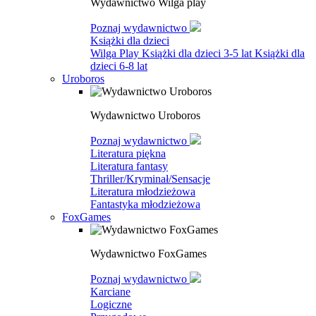
Wydawnictwo Wilga play
Poznaj wydawnictwo
Książki dla dzieci
Wilga Play
Książki dla dzieci 3-5 lat
Książki dla
dzieci 6-8 lat
Uroboros
Wydawnictwo Uroboros
Poznaj wydawnictwo
Literatura piękna
Literatura fantasy
Thriller/Kryminał/Sensacje
Literatura młodzieżowa
Fantastyka młodzieżowa
FoxGames
Wydawnictwo FoxGames
Poznaj wydawnictwo
Karciane
Logiczne