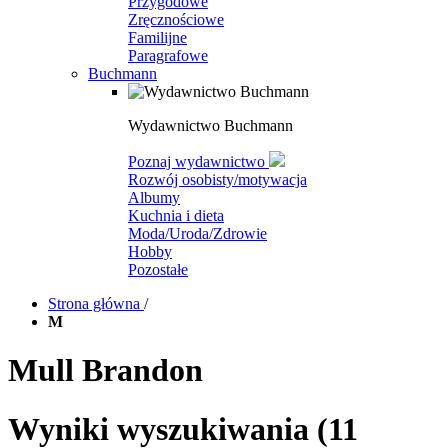
Przygodowe
Zręcznościowe
Familijne
Paragrafowe
Buchmann
Wydawnictwo Buchmann
Poznaj wydawnictwo
Rozwój osobisty/motywacja
Albumy
Kuchnia i dieta
Moda/Uroda/Zdrowie
Hobby
Pozostałe
Strona główna
/
M
Mull Brandon
Wyniki wyszukiwania
(11