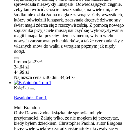
sprowadziła niezwykły lunapark. Odwiedzających ciągnie,
żeby tam wrócić. Goście nieraz znikają na wiele dni, a w
środku nie działa żadna magia z zewnątrz. Gdy wszystkich,
którzy odwiedzili lunapark, zaczynają dręczyć dziwne sny,
świat magii zderza się z rzeczywistością. Z pomocą nowego
sojusznika przyjaciele muszą nauczyć się wykorzystywania
magii lunaparku przeciw niemu samemu, w tym wielu
nowych zaczarowanych cukierków, a także czerpania siły z
własnych snów do walki z wrogiem prężnym jak nigdy
dotąd.
Promocja -23%
34,64 zł
44,99 zł
Najniższa cena z 30 dni: 34,64 zł
Książka
Baśniobór. Tom 1
Mull Brandon
Opis:
Dawno żadna książka nie sprawiła mi tyle
przyjemności. Żałuję tylko, że nie mogłem jej przeczytać,
kiedy byłem dzieckiem. Christopher Paolini, autor Eragona
Przez wiele wieków czarodziejskie istoty ukrywały się w