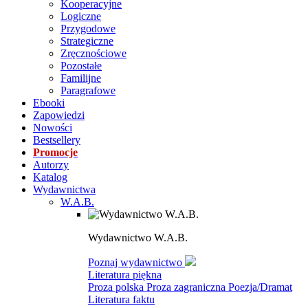
Kooperacyjne
Logiczne
Przygodowe
Strategiczne
Zręcznościowe
Pozostałe
Familijne
Paragrafowe
Ebooki
Zapowiedzi
Nowości
Bestsellery
Promocje
Autorzy
Katalog
Wydawnictwa
W.A.B.
Wydawnictwo W.A.B.
Poznaj wydawnictwo
Literatura piękna
Proza polska
Proza zagraniczna
Poezja/Dramat
Literatura faktu