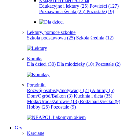
Książki dla dzieci 9-12 lat
Edukacyjne i lektury
(25)
Powieści
(127)
Poznawania świata
(25)
Pozostałe
(19)
Lektury, pomoce szkolne
Szkoła podstawowa
(25)
Szkoła średnia
(12)
Komiks
Dla dzieci
(30)
Dla młodzieży
(10)
Pozostałe
(2)
Poradniki
Rozwój osobisty/motywacja
(21)
Albumy
(5)
Dom/Ogród/Balkon
(3)
Kuchnia i dieta
(35)
Moda/Uroda/Zdrowie
(13)
Rodzina/Dziecko
(9)
Hobby
(25)
Pozostałe
(9)
Gry
Karciane