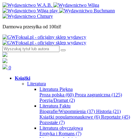
Darmowa przesyłka od 100zł!
0
Książki
Literatura
Literatura Piękna
Proza polska
(60)
Proza zagraniczna
(125)
Poezja/Dramat
(2)
Literatura Faktu
Biografie/Wspomnienia
(37)
Historia
(21)
Książki popularnonaukowe
(6)
Reportaże
(45)
Pozostałe
(7)
Literatura obyczajowa
Erotyka i Romans
(7)