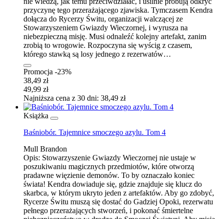
nie wiedzą, jak temu przeciwdziałać, i usilnie próbują odkryć
przyczynę tego przerażającego zjawiska. Tymczasem Kendra
dołącza do Rycerzy Świtu, organizacji walczącej ze
Stowarzyszeniem Gwiazdy Wieczornej, i wyrusza na
niebezpieczną misję. Musi odnaleźć kolejny artefakt, zanim
zrobią to wrogowie. Rozpoczyna się wyścig z czasem,
którego stawką są losy jednego z rezerwatów…
Promocja -23%
38,49 zł
49,99 zł
Najniższa cena z 30 dni: 38,49 zł
Książka
Baśniobór. Tajemnice smoczego azylu. Tom 4
Mull Brandon
Opis:
Stowarzyszenie Gwiazdy Wieczornej nie ustaje w
poszukiwaniu magicznych przedmiotów, które otworzą
pradawne więzienie demonów. To by oznaczało koniec
świata! Kendra dowiaduje się, gdzie znajduje się klucz do
skarbca, w którym ukryto jeden z artefaktów. Aby go zdobyć,
Rycerze Świtu muszą się dostać do Gadziej Opoki, rezerwatu
pełnego przerażających stworzeń, i pokonać śmiertelne