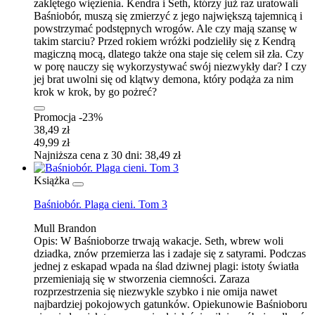
zaklętego więzienia. Kendra i Seth, którzy już raz uratowali
Baśniobór, muszą się zmierzyć z jego największą tajemnicą i
powstrzymać podstępnych wrogów. Ale czy mają szansę w
takim starciu? Przed rokiem wróżki podzieliły się z Kendrą
magiczną mocą, dlatego także ona staje się celem sił zła. Czy
w porę nauczy się wykorzystywać swój niezwykły dar? I czy
jej brat uwolni się od klątwy demona, który podąża za nim
krok w krok, by go pożreć?
Promocja -23%
38,49 zł
49,99 zł
Najniższa cena z 30 dni: 38,49 zł
Książka
Baśniobór. Plaga cieni. Tom 3
Mull Brandon
Opis:
W Baśnioborze trwają wakacje. Seth, wbrew woli
dziadka, znów przemierza las i zadaje się z satyrami. Podczas
jednej z eskapad wpada na ślad dziwnej plagi: istoty światła
przemieniają się w stworzenia ciemności. Zaraza
rozprzestrzenia się niezwykle szybko i nie omija nawet
najbardziej pokojowych gatunków. Opiekunowie Baśnioboru