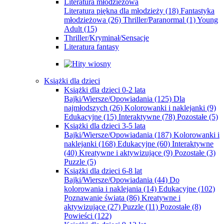
Literatura młodzieżowa
Literatura piękna dla młodzieży
(18)
Fantastyka
młodzieżowa
(26)
Thriller/Paranormal
(1)
Young
Adult
(15)
Thriller/Kryminał/Sensacje
Literatura fantasy
Książki dla dzieci
Książki dla dzieci 0-2 lata
Bajki/Wiersze/Opowiadania
(125)
Dla
najmłodszych
(26)
Kolorowanki i naklejanki
(9)
Edukacyjne
(15)
Interaktywne
(78)
Pozostałe
(5)
Książki dla dzieci 3-5 lata
Bajki/Wiersze/Opowiadania
(187)
Kolorowanki i
naklejanki
(168)
Edukacyjne
(60)
Interaktywne
(40)
Kreatywne i aktywizujące
(9)
Pozostałe
(3)
Puzzle
(5)
Książki dla dzieci 6-8 lat
Bajki/Wiersze/Opowiadania
(44)
Do
kolorowania i naklejania
(14)
Edukacyjne
(102)
Poznawanie świata
(86)
Kreatywne i
aktywizujące
(27)
Puzzle
(11)
Pozostałe
(8)
Powieści
(122)