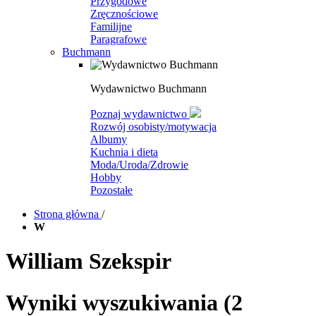
Przygodowe
Zręcznościowe
Familijne
Paragrafowe
Buchmann
Wydawnictwo Buchmann
Poznaj wydawnictwo
Rozwój osobisty/motywacja
Albumy
Kuchnia i dieta
Moda/Uroda/Zdrowie
Hobby
Pozostałe
Strona główna
/
W
William Szekspir
Wyniki wyszukiwania
(2