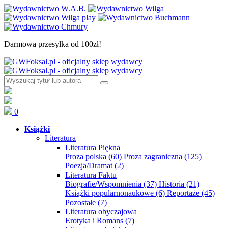
Darmowa przesyłka od 100zł!
0
Książki
Literatura
Literatura Piękna
Proza polska
(60)
Proza zagraniczna
(125)
Poezja/Dramat
(2)
Literatura Faktu
Biografie/Wspomnienia
(37)
Historia
(21)
Książki popularnonaukowe
(6)
Reportaże
(45)
Pozostałe
(7)
Literatura obyczajowa
Erotyka i Romans
(7)