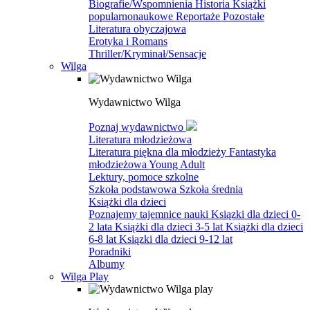
Biografie/Wspomnienia
Historia
Książki
popularnonaukowe
Reportaże
Pozostałe
Literatura obyczajowa
Erotyka i Romans
Thriller/Kryminał/Sensacje
Wilga
Wydawnictwo Wilga
Poznaj wydawnictwo
Literatura młodzieżowa
Literatura piękna dla młodzieży
Fantastyka
młodzieżowa
Young Adult
Lektury, pomoce szkolne
Szkoła podstawowa
Szkoła średnia
Książki dla dzieci
Poznajemy tajemnice nauki
Ksiązki dla dzieci 0-
2 lata
Książki dla dzieci 3-5 lat
Książki dla dzieci
6-8 lat
Ksiązki dla dzieci 9-12 lat
Poradniki
Albumy
Wilga Play