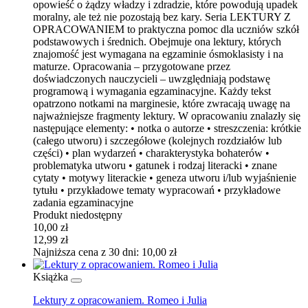
opowieść o żądzy władzy i zdradzie, które powodują upadek
moralny, ale też nie pozostają bez kary. Seria LEKTURY Z
OPRACOWANIEM to praktyczna pomoc dla uczniów szkół
podstawowych i średnich. Obejmuje ona lektury, których
znajomość jest wymagana na egzaminie ósmoklasisty i na
maturze. Opracowania – przygotowane przez
doświadczonych nauczycieli – uwzględniają podstawę
programową i wymagania egzaminacyjne. Każdy tekst
opatrzono notkami na marginesie, które zwracają uwagę na
najważniejsze fragmenty lektury. W opracowaniu znalazły się
następujące elementy: • notka o autorze • streszczenia: krótkie
(całego utworu) i szczegółowe (kolejnych rozdziałów lub
części) • plan wydarzeń • charakterystyka bohaterów •
problematyka utworu • gatunek i rodzaj literacki • znane
cytaty • motywy literackie • geneza utworu i/lub wyjaśnienie
tytułu • przykładowe tematy wypracowań • przykładowe
zadania egzaminacyjne
Produkt niedostępny
10,00 zł
12,99 zł
Najniższa cena z 30 dni: 10,00 zł
Książka
Lektury z opracowaniem. Romeo i Julia