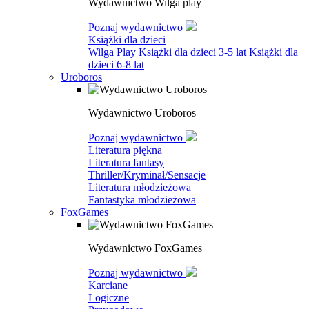
Wydawnictwo Wilga play
Poznaj wydawnictwo
Książki dla dzieci
Wilga Play
Książki dla dzieci 3-5 lat
Książki dla
dzieci 6-8 lat
Uroboros
Wydawnictwo Uroboros
Poznaj wydawnictwo
Literatura piękna
Literatura fantasy
Thriller/Kryminał/Sensacje
Literatura młodzieżowa
Fantastyka młodzieżowa
FoxGames
Wydawnictwo FoxGames
Poznaj wydawnictwo
Karciane
Logiczne