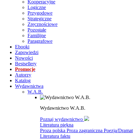
Kooperacyjne
Logiczne
Przygodowe
Strategiczne
Zręcznościowe
Pozostałe
Familijne
Paragrafowe
Ebooki
Zapowiedzi
Nowości
Bestsellery
Promocje
Autorzy
Katalog
Wydawnictwa
W.A.B.
Wydawnictwo W.A.B.
Poznaj wydawnictwo
Literatura piękna
Proza polska
Proza zagraniczna
Poezja/Dramat
Literatura faktu