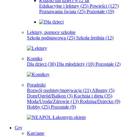
Książki dla dzieci 9-12 lat
Edukacyjne i lektury
(25)
Powieści
(127)
Poznawania świata
(25)
Pozostałe
(19)
Lektury, pomoce szkolne
Szkoła podstawowa
(25)
Szkoła średnia
(12)
Komiks
Dla dzieci
(30)
Dla młodzieży
(10)
Pozostałe
(2)
Poradniki
Rozwój osobisty/motywacja
(21)
Albumy
(5)
Dom/Ogród/Balkon
(3)
Kuchnia i dieta
(35)
Moda/Uroda/Zdrowie
(13)
Rodzina/Dziecko
(9)
Hobby
(25)
Pozostałe
(9)
Gry
Karciane