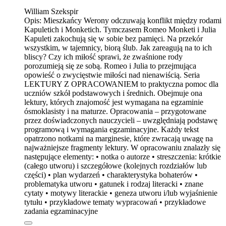
William Szekspir
Opis:
Mieszkańcy Werony odczuwają konflikt między rodami
Kapuletich i Monketich. Tymczasem Romeo Monketi i Julia
Kapuleti zakochują się w sobie bez pamięci. Na przekór
wszystkim, w tajemnicy, biorą ślub. Jak zareagują na to ich
bliscy? Czy ich miłość sprawi, że zwaśnione rody
porozumieją się ze sobą. Romeo i Julia to przejmująca
opowieść o zwycięstwie miłości nad nienawiścią. Seria
LEKTURY Z OPRACOWANIEM to praktyczna pomoc dla
uczniów szkół podstawowych i średnich. Obejmuje ona
lektury, których znajomość jest wymagana na egzaminie
ósmoklasisty i na maturze. Opracowania – przygotowane
przez doświadczonych nauczycieli – uwzględniają podstawę
programową i wymagania egzaminacyjne. Każdy tekst
opatrzono notkami na marginesie, które zwracają uwagę na
najważniejsze fragmenty lektury. W opracowaniu znalazły się
następujące elementy: • notka o autorze • streszczenia: krótkie
(całego utworu) i szczegółowe (kolejnych rozdziałów lub
części) • plan wydarzeń • charakterystyka bohaterów •
problematyka utworu • gatunek i rodzaj literacki • znane
cytaty • motywy literackie • geneza utworu i/lub wyjaśnienie
tytułu • przykładowe tematy wypracowań • przykładowe
zadania egzaminacyjne