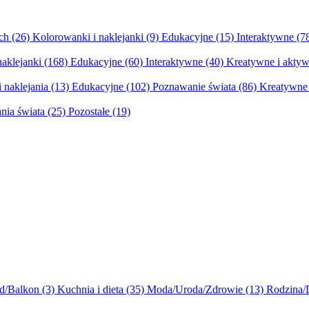
ych
(26)
Kolorowanki i naklejanki
(9)
Edukacyjne
(15)
Interaktywne
(7
naklejanki
(168)
Edukacyjne
(60)
Interaktywne
(40)
Kreatywne i aktyw
 naklejania
(13)
Edukacyjne
(102)
Poznawanie świata
(86)
Kreatywne 
nia świata
(25)
Pozostałe
(19)
d/Balkon
(3)
Kuchnia i dieta
(35)
Moda/Uroda/Zdrowie
(13)
Rodzina/