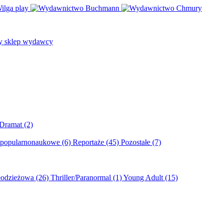
/Dramat
(2)
 popularnonaukowe
(6)
Reportaże
(45)
Pozostałe
(7)
młodzieżowa
(26)
Thriller/Paranormal
(1)
Young Adult
(15)