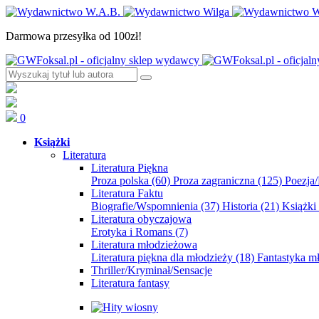
Darmowa przesyłka od 100zł!
0
Książki
Literatura
Literatura Piękna
Proza polska
(60)
Proza zagraniczna
(125)
Poezja
Literatura Faktu
Biografie/Wspomnienia
(37)
Historia
(21)
Książki
Literatura obyczajowa
Erotyka i Romans
(7)
Literatura młodzieżowa
Literatura piękna dla młodzieży
(18)
Fantastyka 
Thriller/Kryminał/Sensacje
Literatura fantasy