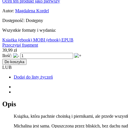
Oceń ten produkt jako pierwszy
Autor:
Magdalena Kordel
Dostępność:
Dostępny
Wszystkie formaty i wydania:
Książka
(ebook) MOBI
(ebook) EPUB
Przeczytaj fragment
39,99 zł
Ilość:
Do koszyka
LUB
Dodaj do listy życzeń
Opis
Książka, która pachnie choinką i piernikami, ale przede wszyst
Michalina jest sama. Opuszczona przez bliskich, bez dachu 