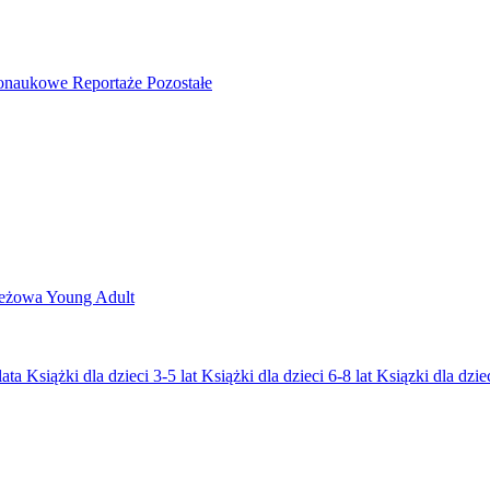
nonaukowe
Reportaże
Pozostałe
ieżowa
Young Adult
lata
Książki dla dzieci 3-5 lat
Książki dla dzieci 6-8 lat
Ksiązki dla dziec