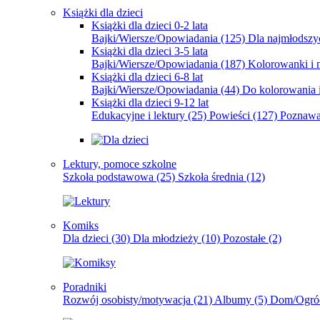
Książki dla dzieci
Książki dla dzieci 0-2 lata
Bajki/Wiersze/Opowiadania
(125)
Dla najmłodsz
Książki dla dzieci 3-5 lata
Bajki/Wiersze/Opowiadania
(187)
Kolorowanki i 
Książki dla dzieci 6-8 lat
Bajki/Wiersze/Opowiadania
(44)
Do kolorowania i
Książki dla dzieci 9-12 lat
Edukacyjne i lektury
(25)
Powieści
(127)
Poznawa
Lektury, pomoce szkolne
Szkoła podstawowa
(25)
Szkoła średnia
(12)
Komiks
Dla dzieci
(30)
Dla młodzieży
(10)
Pozostałe
(2)
Poradniki
Rozwój osobisty/motywacja
(21)
Albumy
(5)
Dom/Ogró