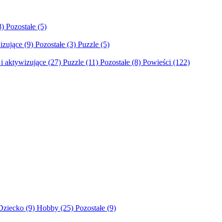
8)
Pozostałe
(5)
izujące
(9)
Pozostałe
(3)
Puzzle
(5)
i aktywizujące
(27)
Puzzle
(11)
Pozostałe
(8)
Powieści
(122)
Dziecko
(9)
Hobby
(25)
Pozostałe
(9)