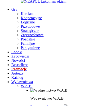
Gry
Karciane
Kooperacyjne
Logiczne
Przygodowe
Strategiczne
Zręcznościowe
Pozostałe
Familijne
Paragrafowe
Ebooki
Zapowiedzi
Nowości
Bestsellery
Promocje
Autorzy
Katalog
Wydawnictwa
W.A.B.
Wydawnictwo W.A.B.