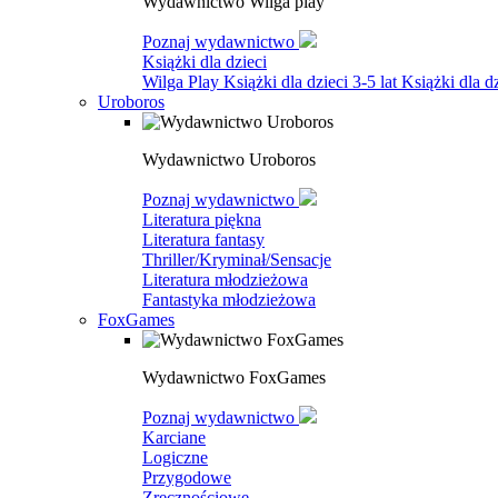
Wydawnictwo Wilga play
Poznaj wydawnictwo
Książki dla dzieci
Wilga Play
Książki dla dzieci 3-5 lat
Książki dla dz
Uroboros
Wydawnictwo Uroboros
Poznaj wydawnictwo
Literatura piękna
Literatura fantasy
Thriller/Kryminał/Sensacje
Literatura młodzieżowa
Fantastyka młodzieżowa
FoxGames
Wydawnictwo FoxGames
Poznaj wydawnictwo
Karciane
Logiczne
Przygodowe
Zręcznościowe