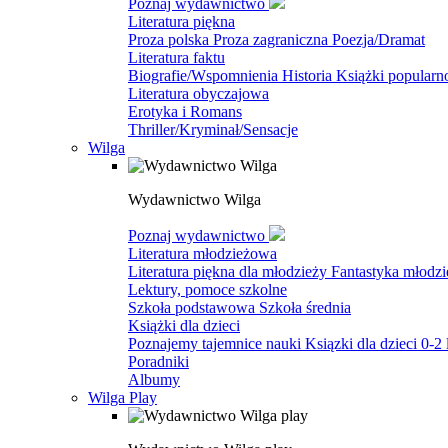
Poznaj wydawnictwo
Literatura piękna
Proza polska
Proza zagraniczna
Poezja/Dramat
Literatura faktu
Biografie/Wspomnienia
Historia
Książki popular
Literatura obyczajowa
Erotyka i Romans
Thriller/Kryminał/Sensacje
Wilga
Wydawnictwo Wilga
Poznaj wydawnictwo
Literatura młodzieżowa
Literatura piękna dla młodzieży
Fantastyka młodz
Lektury, pomoce szkolne
Szkoła podstawowa
Szkoła średnia
Książki dla dzieci
Poznajemy tajemnice nauki
Ksiązki dla dzieci 0-2 
Poradniki
Albumy
Wilga Play