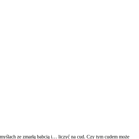
 myślach ze zmarłą babcią i… liczyć na cud. Czy tym cudem może