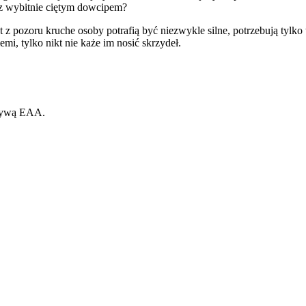
 z wybitnie ciętym dowcipem?
 pozoru kruche osoby potrafią być niezwykle silne, potrzebują tylko t
mi, tylko nikt nie każe im nosić skrzydeł.
ktywą EAA.