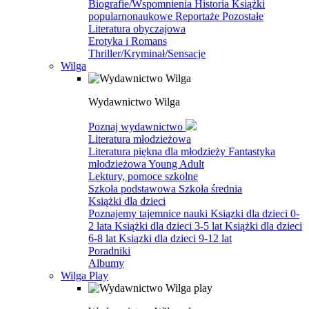
Biografie/Wspomnienia
Historia
Książki
popularnonaukowe
Reportaże
Pozostałe
Literatura obyczajowa
Erotyka i Romans
Thriller/Kryminał/Sensacje
Wilga
Wydawnictwo Wilga
Poznaj wydawnictwo
Literatura młodzieżowa
Literatura piękna dla młodzieży
Fantastyka
młodzieżowa
Young Adult
Lektury, pomoce szkolne
Szkoła podstawowa
Szkoła średnia
Książki dla dzieci
Poznajemy tajemnice nauki
Ksiązki dla dzieci 0-
2 lata
Książki dla dzieci 3-5 lat
Książki dla dzieci
6-8 lat
Ksiązki dla dzieci 9-12 lat
Poradniki
Albumy
Wilga Play