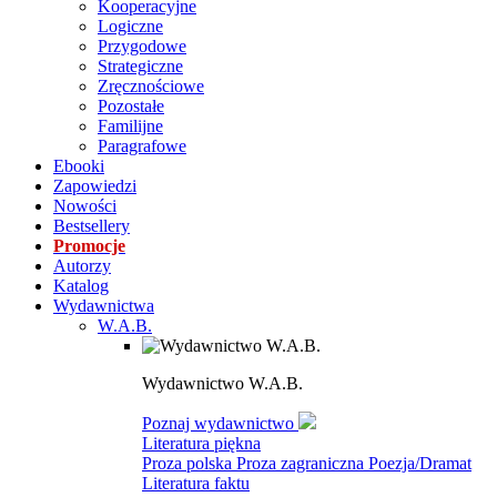
Kooperacyjne
Logiczne
Przygodowe
Strategiczne
Zręcznościowe
Pozostałe
Familijne
Paragrafowe
Ebooki
Zapowiedzi
Nowości
Bestsellery
Promocje
Autorzy
Katalog
Wydawnictwa
W.A.B.
Wydawnictwo W.A.B.
Poznaj wydawnictwo
Literatura piękna
Proza polska
Proza zagraniczna
Poezja/Dramat
Literatura faktu