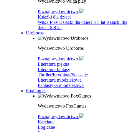
Wydawnictwo Wilga play
Poznaj wydawnictwo
Książki dla dzieci
Wilga Play
Książki dla dzieci 3-5 lat
Książki dla
dzieci 6-8 lat
Uroboros
Wydawnictwo Uroboros
Poznaj wydawnictwo
Literatura piękna
Literatura fantasy
Thriller/Kryminał/Sensacje
Literatura młodzieżowa
Fantastyka młodzieżowa
FoxGames
Wydawnictwo FoxGames
Poznaj wydawnictwo
Karciane
Logiczne