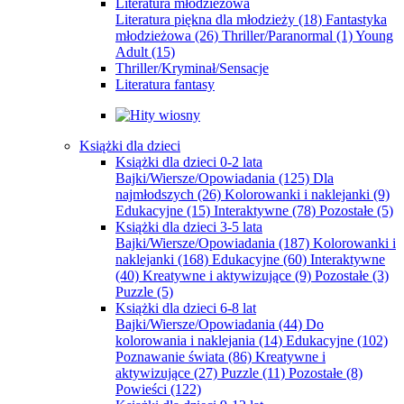
Literatura młodzieżowa
Literatura piękna dla młodzieży
(18)
Fantastyka
młodzieżowa
(26)
Thriller/Paranormal
(1)
Young
Adult
(15)
Thriller/Kryminał/Sensacje
Literatura fantasy
Książki dla dzieci
Książki dla dzieci 0-2 lata
Bajki/Wiersze/Opowiadania
(125)
Dla
najmłodszych
(26)
Kolorowanki i naklejanki
(9)
Edukacyjne
(15)
Interaktywne
(78)
Pozostałe
(5)
Książki dla dzieci 3-5 lata
Bajki/Wiersze/Opowiadania
(187)
Kolorowanki i
naklejanki
(168)
Edukacyjne
(60)
Interaktywne
(40)
Kreatywne i aktywizujące
(9)
Pozostałe
(3)
Puzzle
(5)
Książki dla dzieci 6-8 lat
Bajki/Wiersze/Opowiadania
(44)
Do
kolorowania i naklejania
(14)
Edukacyjne
(102)
Poznawanie świata
(86)
Kreatywne i
aktywizujące
(27)
Puzzle
(11)
Pozostałe
(8)
Powieści
(122)