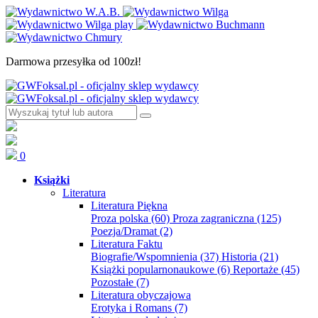
Darmowa przesyłka od 100zł!
0
Książki
Literatura
Literatura Piękna
Proza polska
(60)
Proza zagraniczna
(125)
Poezja/Dramat
(2)
Literatura Faktu
Biografie/Wspomnienia
(37)
Historia
(21)
Książki popularnonaukowe
(6)
Reportaże
(45)
Pozostałe
(7)
Literatura obyczajowa
Erotyka i Romans
(7)