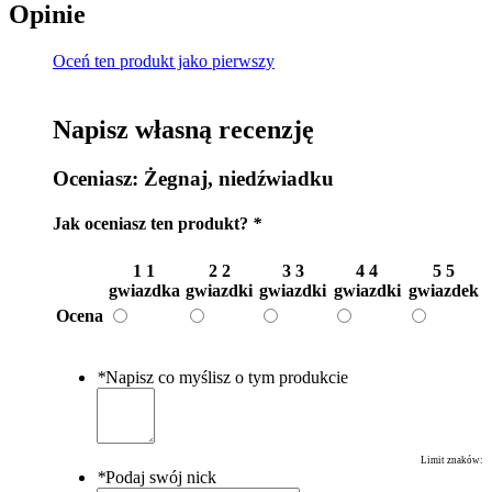
Opinie
Oceń ten produkt jako pierwszy
Napisz własną recenzję
Oceniasz:
Żegnaj, niedźwiadku
Jak oceniasz ten produkt?
*
1
1
2
2
3
3
4
4
5
5
gwiazdka
gwiazdki
gwiazdki
gwiazdki
gwiazdek
Ocena
*
Napisz co myślisz o tym produkcie
Limit znaków:
*
Podaj swój nick