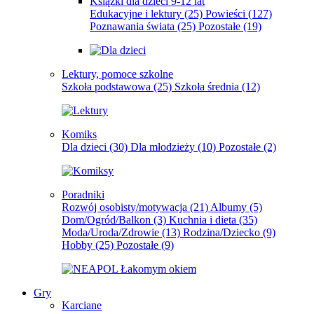
Książki dla dzieci 9-12 lat
Edukacyjne i lektury
(25)
Powieści
(127)
Poznawania świata
(25)
Pozostałe
(19)
Lektury, pomoce szkolne
Szkoła podstawowa
(25)
Szkoła średnia
(12)
Komiks
Dla dzieci
(30)
Dla młodzieży
(10)
Pozostałe
(2)
Poradniki
Rozwój osobisty/motywacja
(21)
Albumy
(5)
Dom/Ogród/Balkon
(3)
Kuchnia i dieta
(35)
Moda/Uroda/Zdrowie
(13)
Rodzina/Dziecko
(9)
Hobby
(25)
Pozostałe
(9)
Gry
Karciane