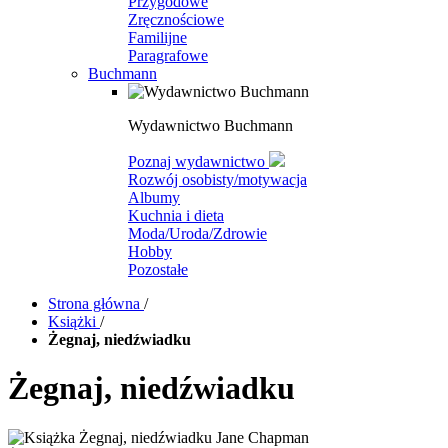
Przygodowe
Zręcznościowe
Familijne
Paragrafowe
Buchmann
Wydawnictwo Buchmann
Poznaj wydawnictwo
Rozwój osobisty/motywacja
Albumy
Kuchnia i dieta
Moda/Uroda/Zdrowie
Hobby
Pozostałe
Strona główna
/
Książki
/
Żegnaj, niedźwiadku
Żegnaj, niedźwiadku