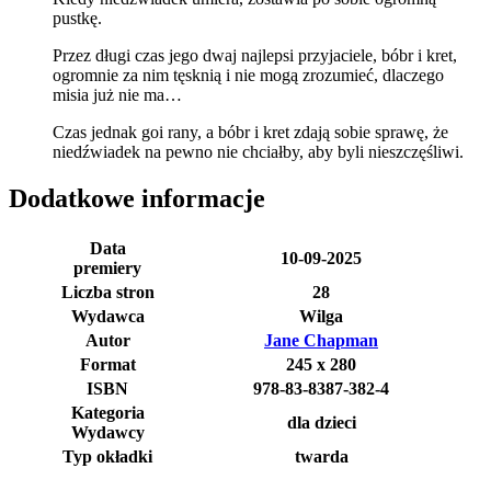
pustkę.
Przez długi czas jego dwaj najlepsi przyjaciele, bóbr i kret,
ogromnie za nim tęsknią i nie mogą zrozumieć, dlaczego
misia już nie ma…
Czas jednak goi rany, a bóbr i kret zdają sobie sprawę, że
niedźwiadek na pewno nie chciałby, aby byli nieszczęśliwi.
Dodatkowe informacje
Data
10-09-2025
premiery
Liczba stron
28
Wydawca
Wilga
Autor
Jane Chapman
Format
245 x 280
ISBN
978-83-8387-382-4
Kategoria
dla dzieci
Wydawcy
Typ okładki
twarda