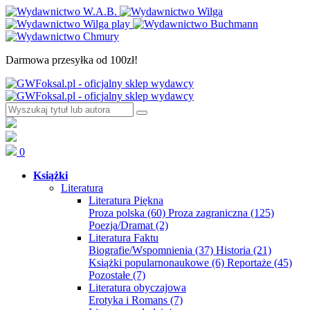
Darmowa przesyłka od 100zł!
0
Książki
Literatura
Literatura Piękna
Proza polska
(60)
Proza zagraniczna
(125)
Poezja/Dramat
(2)
Literatura Faktu
Biografie/Wspomnienia
(37)
Historia
(21)
Książki popularnonaukowe
(6)
Reportaże
(45)
Pozostałe
(7)
Literatura obyczajowa
Erotyka i Romans
(7)