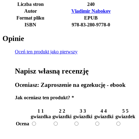
Liczba stron
240
Autor
Vladimir Nabokov
Format pliku
EPUB
ISBN
978-83-280-9778-0
Opinie
Oceń ten produkt jako pierwszy
Napisz własną recenzję
Oceniasz:
Zaproszenie na egzekucję - ebook
Jak oceniasz ten produkt?
*
1
1
2
2
3
3
4
4
5
5
gwiazdka
gwiazdki
gwiazdki
gwiazdki
gwiazdek
Ocena