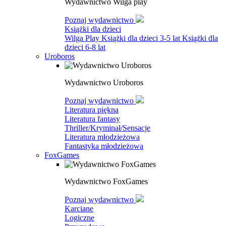
Wydawnictwo Wilga play
Poznaj wydawnictwo
Książki dla dzieci
Wilga Play
Książki dla dzieci 3-5 lat
Książki dla
dzieci 6-8 lat
Uroboros
Wydawnictwo Uroboros
Poznaj wydawnictwo
Literatura piękna
Literatura fantasy
Thriller/Kryminał/Sensacje
Literatura młodzieżowa
Fantastyka młodzieżowa
FoxGames
Wydawnictwo FoxGames
Poznaj wydawnictwo
Karciane
Logiczne