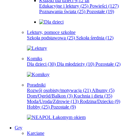
Książki dla dzieci 9-12 lat
Edukacyjne i lektury
(25)
Powieści
(127)
Poznawania świata
(25)
Pozostałe
(19)
Lektury, pomoce szkolne
Szkoła podstawowa
(25)
Szkoła średnia
(12)
Komiks
Dla dzieci
(30)
Dla młodzieży
(10)
Pozostałe
(2)
Poradniki
Rozwój osobisty/motywacja
(21)
Albumy
(5)
Dom/Ogród/Balkon
(3)
Kuchnia i dieta
(35)
Moda/Uroda/Zdrowie
(13)
Rodzina/Dziecko
(9)
Hobby
(25)
Pozostałe
(9)
Gry
Karciane