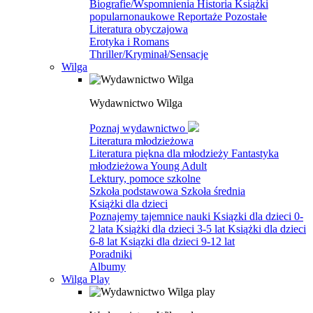
Biografie/Wspomnienia
Historia
Książki
popularnonaukowe
Reportaże
Pozostałe
Literatura obyczajowa
Erotyka i Romans
Thriller/Kryminał/Sensacje
Wilga
Wydawnictwo Wilga
Poznaj wydawnictwo
Literatura młodzieżowa
Literatura piękna dla młodzieży
Fantastyka
młodzieżowa
Young Adult
Lektury, pomoce szkolne
Szkoła podstawowa
Szkoła średnia
Książki dla dzieci
Poznajemy tajemnice nauki
Ksiązki dla dzieci 0-
2 lata
Książki dla dzieci 3-5 lat
Książki dla dzieci
6-8 lat
Ksiązki dla dzieci 9-12 lat
Poradniki
Albumy
Wilga Play