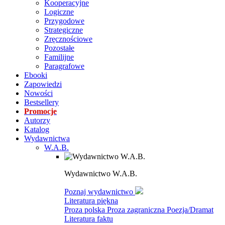
Kooperacyjne
Logiczne
Przygodowe
Strategiczne
Zręcznościowe
Pozostałe
Familijne
Paragrafowe
Ebooki
Zapowiedzi
Nowości
Bestsellery
Promocje
Autorzy
Katalog
Wydawnictwa
W.A.B.
Wydawnictwo W.A.B.
Poznaj wydawnictwo
Literatura piękna
Proza polska
Proza zagraniczna
Poezja/Dramat
Literatura faktu