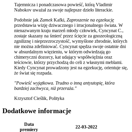
Tajemnicza i ponadczasowa powieść, którą Vladimir
Nabokov uważał za swoje najlepsze dzieło literackie.
Podobnie jak
Zamek
Kafki,
Zaproszenie na egzekucję
przedstawia wizję dziwacznego i irracjonalnego świata. W
nienazwanym kraju marzeń młody człowiek, Cyncynat C.,
zostaje skazany na śmierć przez ścięcie za gnozeologiczną
zgniliznę i nieprzezroczystość, wymyślone zbrodnie, których
nie można zdefiniować. Cyncynat spędza swoje ostatnie dni
w absurdalnym więzieniu, w którym odwiedzają go
chimeryczni dozorcy, kat udający współwięźnia oraz
teściowie, którzy przychodzą do celi z własnymi meblami.
Kiedy Cyncynat prowadzony jest na egzekucję, orientuje się,
że świat się rozpada.
"Powieść wyjątkowa. Trudno o inną antyutopię, która
bardziej zachwyca, niż przeraża."
Krzysztof Cieślik, Polityka
Dodatkowe informacje
Data
22-03-2022
premiery