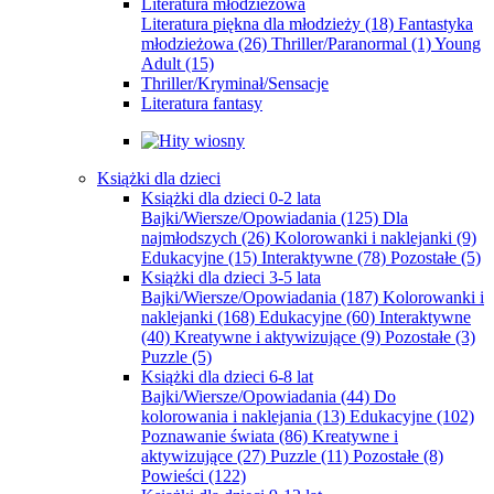
Literatura młodzieżowa
Literatura piękna dla młodzieży
(18)
Fantastyka
młodzieżowa
(26)
Thriller/Paranormal
(1)
Young
Adult
(15)
Thriller/Kryminał/Sensacje
Literatura fantasy
Książki dla dzieci
Książki dla dzieci 0-2 lata
Bajki/Wiersze/Opowiadania
(125)
Dla
najmłodszych
(26)
Kolorowanki i naklejanki
(9)
Edukacyjne
(15)
Interaktywne
(78)
Pozostałe
(5)
Książki dla dzieci 3-5 lata
Bajki/Wiersze/Opowiadania
(187)
Kolorowanki i
naklejanki
(168)
Edukacyjne
(60)
Interaktywne
(40)
Kreatywne i aktywizujące
(9)
Pozostałe
(3)
Puzzle
(5)
Książki dla dzieci 6-8 lat
Bajki/Wiersze/Opowiadania
(44)
Do
kolorowania i naklejania
(13)
Edukacyjne
(102)
Poznawanie świata
(86)
Kreatywne i
aktywizujące
(27)
Puzzle
(11)
Pozostałe
(8)
Powieści
(122)