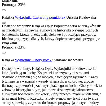
książkami.
Promocja -23%
Książka
Wykrojnik. Czerwony pomidorek
Urszula Kozłowska
Dostępne warianty:
Książka
Opis:
Popularna seria wierszyków dla
najmłodszych. Zabawne, rymowane historyjki o sympatycznych
bohaterach, którzy przeżywają ciekawe i pouczające przygody.
Idealna propozycja dla tych, którzy dopiero zaczynają przygodę z
książkami.
Promocja -23%
Książka
Wykrojnik. Chory kotek
Stanisław Jachowicz
Dostępne warianty:
Książka
Opis:
Wykrojniki to kultowa seria,
którą kochają maluchy. Książeczki ze sztywnymi stronami
doskonale sprawdzą się w małych, dziecięcych rączkach. Każdy
tytuł zawiera wspaniały wesoły wierszyk, a kolorowe, urocze
ilustracje z pewnością zachwycą każdego malucha. Chory kotek to
zabawna historyjka o tym, jak może skończyć się łakomstwo.
Głównym bohaterem jest kotek, który przebrał miarę w jedzeniu, a
teraz musi leżeć w łóżeczku. Prosty rymowany tekst oraz twarde
strony sprawiają, że jest to doskonała propozycja dla tych, którzy