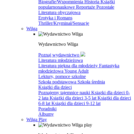
Biografie/Wspomnienia
Historia
Książki
popularnonaukowe
Reportaże
Pozostałe
Literatura obyczajowa
Erotyka i Romans
Thriller/Kryminał/Sensacje
Wilga
Wydawnictwo Wilga
Poznaj wydawnictwo
Literatura młodzieżowa
Literatura piękna dla młodzieży
Fantastyka
młodzieżowa
Young Adult
Lektury, pomoce szkolne
Szkoła podstawowa
Szkoła średnia
Książki dla dzieci
Poznajemy tajemnice nauki
Ksiązki dla dzieci 0-
2 lata
Książki dla dzieci 3-5 lat
Książki dla dzieci
6-8 lat
Ksiązki dla dzieci 9-12 lat
Poradniki
Albumy
Wilga Play