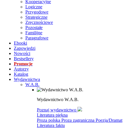
Kooperacyjne
Logiczne
Przygodowe
Strategiczne
Zręcznościowe
Pozostałe
Familijne
Paragrafowe
Ebooki
Zapowiedzi
Nowości
Bestsellery
Promocje
Autorzy
Katalog
Wydawnictwa
W.A.B.
Wydawnictwo W.A.B.
Poznaj wydawnictwo
Literatura piękna
Proza polska
Proza zagraniczna
Poezja/Dramat
Literatura faktu