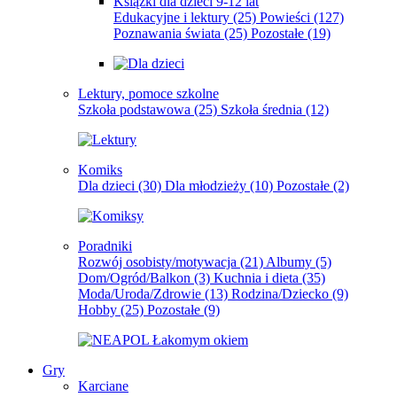
Książki dla dzieci 9-12 lat
Edukacyjne i lektury
(25)
Powieści
(127)
Poznawania świata
(25)
Pozostałe
(19)
Lektury, pomoce szkolne
Szkoła podstawowa
(25)
Szkoła średnia
(12)
Komiks
Dla dzieci
(30)
Dla młodzieży
(10)
Pozostałe
(2)
Poradniki
Rozwój osobisty/motywacja
(21)
Albumy
(5)
Dom/Ogród/Balkon
(3)
Kuchnia i dieta
(35)
Moda/Uroda/Zdrowie
(13)
Rodzina/Dziecko
(9)
Hobby
(25)
Pozostałe
(9)
Gry
Karciane