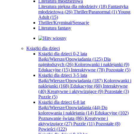
Literatura młodzieżowa
Literatura piękna dla młodzieży
(18)
Fantastyka
młodzieżowa
(26)
Thriller/Paranormal
(1)
Young
Adult
(15)
Thriller/Kryminał/Sensacje
Literatura fantasy
Książki dla dzieci
Książki dla dzieci 0-2 lata
Bajki/Wiersze/Opowiadania
(125)
Dla
najmłodszych
(26)
Kolorowanki i naklejanki
(9)
Edukacyjne
(15)
Interaktywne
(78)
Pozostałe
(5)
Książki dla dzieci 3-5 lata
Bajki/Wiersze/Opowiadania
(187)
Kolorowanki i
naklejanki
(168)
Edukacyjne
(60)
Interaktywne
(40)
Kreatywne i aktywizujące
(9)
Pozostałe
(3)
Puzzle
(5)
Książki dla dzieci 6-8 lat
Bajki/Wiersze/Opowiadania
(44)
Do
kolorowania i naklejania
(14)
Edukacyjne
(102)
Poznawanie świata
(86)
Kreatywne i
aktywizujące
(27)
Puzzle
(11)
Pozostałe
(8)
Powieści
(122)