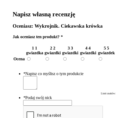
Napisz własną recenzję
Oceniasz:
Wykrojnik. Ciekawska krówka
Jak oceniasz ten produkt?
*
1
1
2
2
3
3
4
4
5
5
gwiazdka
gwiazdki
gwiazdki
gwiazdki
gwiazdek
Ocena
*
Napisz co myślisz o tym produkcie
Limit znaków:
*
Podaj swój nick