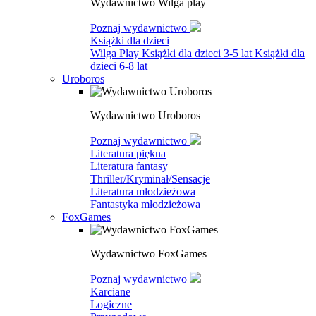
Wydawnictwo Wilga play
Poznaj wydawnictwo
Książki dla dzieci
Wilga Play
Książki dla dzieci 3-5 lat
Książki dla
dzieci 6-8 lat
Uroboros
Wydawnictwo Uroboros
Poznaj wydawnictwo
Literatura piękna
Literatura fantasy
Thriller/Kryminał/Sensacje
Literatura młodzieżowa
Fantastyka młodzieżowa
FoxGames
Wydawnictwo FoxGames
Poznaj wydawnictwo
Karciane
Logiczne