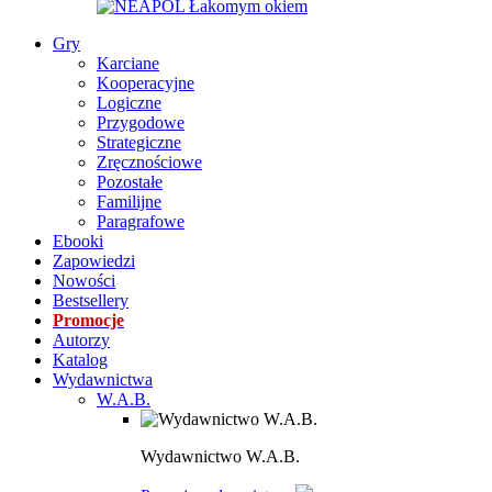
Gry
Karciane
Kooperacyjne
Logiczne
Przygodowe
Strategiczne
Zręcznościowe
Pozostałe
Familijne
Paragrafowe
Ebooki
Zapowiedzi
Nowości
Bestsellery
Promocje
Autorzy
Katalog
Wydawnictwa
W.A.B.
Wydawnictwo W.A.B.