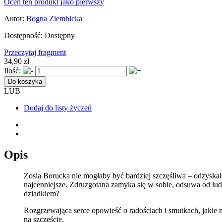
Oceń ten produkt jako pierwszy
Autor:
Bogna Ziembicka
Dostępność:
Dostępny
Przeczytaj fragment
34,90 zł
Ilość:
Do koszyka
LUB
Dodaj do listy życzeń
Opis
Zosia Borucka nie mogłaby być bardziej szczęśliwa – odzyskała
najcenniejsze. Zdruzgotana zamyka się w sobie, odsuwa od lud
dziadkiem?
Rozgrzewająca serce opowieść o radościach i smutkach, jakie nie
na szczęście.