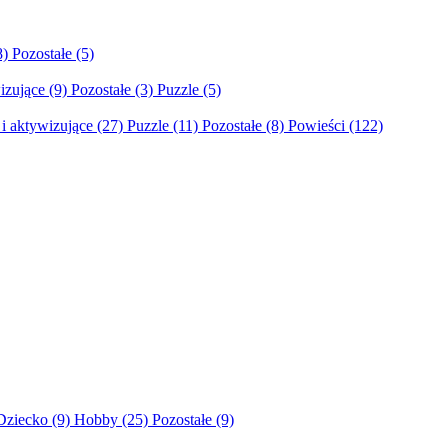
8)
Pozostałe
(5)
izujące
(9)
Pozostałe
(3)
Puzzle
(5)
i aktywizujące
(27)
Puzzle
(11)
Pozostałe
(8)
Powieści
(122)
Dziecko
(9)
Hobby
(25)
Pozostałe
(9)