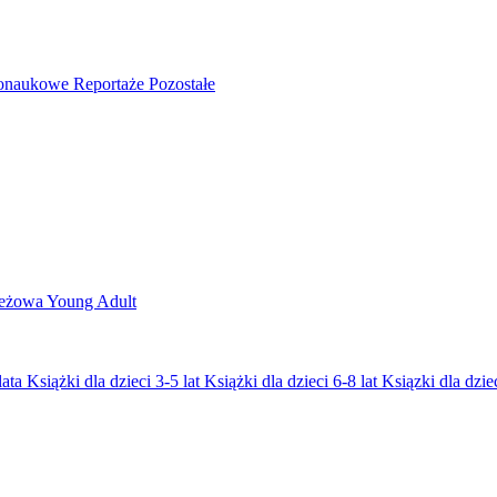
nonaukowe
Reportaże
Pozostałe
ieżowa
Young Adult
lata
Książki dla dzieci 3-5 lat
Książki dla dzieci 6-8 lat
Ksiązki dla dziec