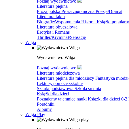
Poznaj wydawnictwo
Literatura piękna
Proza polska
Proza zagraniczna
Poezja/Dramat
Literatura faktu
Biografie/Wspomnienia
Historia
Książki popular
Literatura obyczajowa
Erotyka i Romans
Thriller/Kryminał/Sensacje
Wilga
Wydawnictwo Wilga
Poznaj wydawnictwo
Literatura młodzieżowa
Literatura piękna dla młodzieży
Fantastyka młodz
Lektury, pomoce szkolne
Szkoła podstawowa
Szkoła średnia
Książki dla dzieci
Poznajemy tajemnice nauki
Ksiązki dla dzieci 0-2 
Poradniki
Albumy
Wilga Play