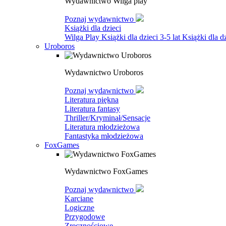
Wydawnictwo Wilga play
Poznaj wydawnictwo
Książki dla dzieci
Wilga Play
Książki dla dzieci 3-5 lat
Książki dla dz
Uroboros
Wydawnictwo Uroboros
Poznaj wydawnictwo
Literatura piękna
Literatura fantasy
Thriller/Kryminał/Sensacje
Literatura młodzieżowa
Fantastyka młodzieżowa
FoxGames
Wydawnictwo FoxGames
Poznaj wydawnictwo
Karciane
Logiczne
Przygodowe
Zręcznościowe