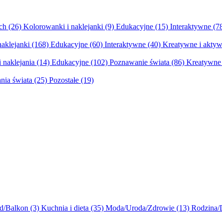
ych
(26)
Kolorowanki i naklejanki
(9)
Edukacyjne
(15)
Interaktywne
(7
naklejanki
(168)
Edukacyjne
(60)
Interaktywne
(40)
Kreatywne i aktyw
 naklejania
(14)
Edukacyjne
(102)
Poznawanie świata
(86)
Kreatywne 
nia świata
(25)
Pozostałe
(19)
d/Balkon
(3)
Kuchnia i dieta
(35)
Moda/Uroda/Zdrowie
(13)
Rodzina/