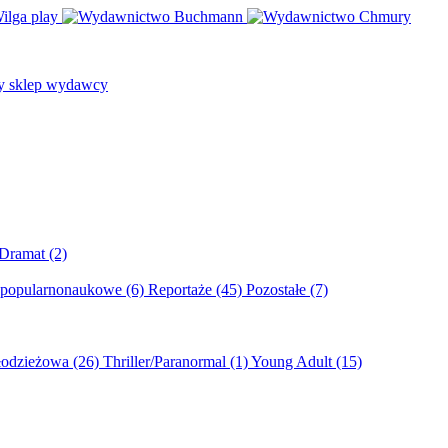
/Dramat
(2)
 popularnonaukowe
(6)
Reportaże
(45)
Pozostałe
(7)
młodzieżowa
(26)
Thriller/Paranormal
(1)
Young Adult
(15)