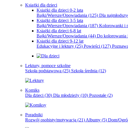
Książki dla dzieci
Książki dla dzieci 0-2 lata
Bajki/Wiersze/Opowiadania
(125)
Dla najmłodsz
Książki dla dzieci 3-5 lata
Bajki/Wiersze/Opowiadania
(187)
Kolorowanki i 
Książki dla dzieci 6-8 lat
Bajki/Wiersze/Opowiadania
(44)
Do kolorowania i
Książki dla dzieci 9-12 lat
Edukacyjne i lektury
(25)
Powieści
(127)
Poznawa
Lektury, pomoce szkolne
Szkoła podstawowa
(25)
Szkoła średnia
(12)
Komiks
Dla dzieci
(30)
Dla młodzieży
(10)
Pozostałe
(2)
Poradniki
Rozwój osobisty/motywacja
(21)
Albumy
(5)
Dom/Ogró