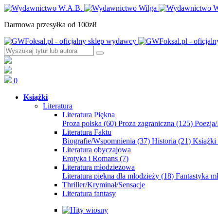
Darmowa przesyłka od 100zł!
0
Książki
Literatura
Literatura Piękna
Proza polska
(60)
Proza zagraniczna
(125)
Poezja
Literatura Faktu
Biografie/Wspomnienia
(37)
Historia
(21)
Książki
Literatura obyczajowa
Erotyka i Romans
(7)
Literatura młodzieżowa
Literatura piękna dla młodzieży
(18)
Fantastyka 
Thriller/Kryminał/Sensacje
Literatura fantasy