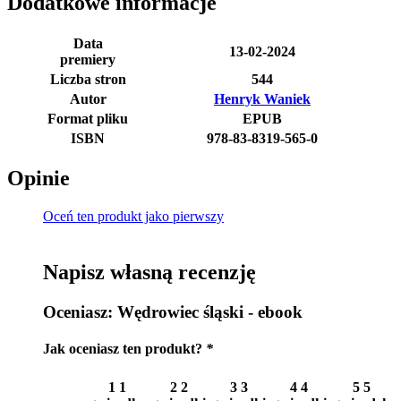
Dodatkowe informacje
Data
13-02-2024
premiery
Liczba stron
544
Autor
Henryk Waniek
Format pliku
EPUB
ISBN
978-83-8319-565-0
Opinie
Oceń ten produkt jako pierwszy
Napisz własną recenzję
Oceniasz:
Wędrowiec śląski - ebook
Jak oceniasz ten produkt?
*
1
1
2
2
3
3
4
4
5
5