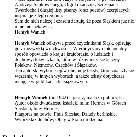
Andrzeja Sapkowskiego, Olgi Tokarczuk, Szczepana
Twardocha i długiej listy pisarzy (oraz poetów) czerpiących
inspirację z tego regionu.
Sam do nich należę i czasem żartuję, że poza Śląskiem już nic
mnie nie ciekawi…
Henryk Waniek
Henryk Waniek odkrywa przed czytelnikami Śląsk, opisując
go z niezwykłą wrażliwością. W erudycyjny i inteligentny
sposób opowiada o kraju i krajobrazie, o ludziach i
duchowych związkach, które w różnym czasie łączyły
Polaków, Niemców, Czechów i Ślązaków.
Ten autorski wybór esejów obejmuje teksty, które znalazły się
wcześniej w innych wyborach, a także teksty dotychczas
nieujęte w publikacjach książkowych.
Henryk Waniek
(ur. 1942) – pisarz, malarz i publicysta.
Autor około dwudziestu książek, m.in: Hermes w Górach
Śląskich, Inny Hermes,
Pitagoras na trawie, Finis Silesiae, Dziady berlińskie,
Wyprzedaż duchów, Obcy w kraju urodzenia.