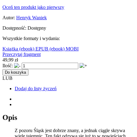
Oceń ten produkt jako pierwszy
Autor:
Henryk Waniek
Dostępność:
Dostępny
Wszystkie formaty i wydania:
Książka
(ebook) EPUB
(ebook) MOBI
Przeczytaj fragment
49,99 zł
Ilość:
Do koszyka
LUB
Dodaj do listy życzeń
Opis
Z pozoru Śląsk jest dobrze znany, a jednak ciągle skrywa
wiele tajemnic. Ten fakt odzywa się już to w powieściach