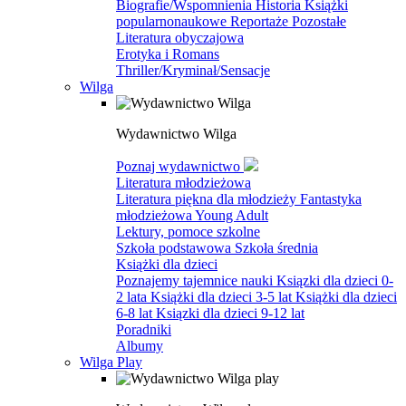
Biografie/Wspomnienia
Historia
Książki
popularnonaukowe
Reportaże
Pozostałe
Literatura obyczajowa
Erotyka i Romans
Thriller/Kryminał/Sensacje
Wilga
Wydawnictwo Wilga
Poznaj wydawnictwo
Literatura młodzieżowa
Literatura piękna dla młodzieży
Fantastyka
młodzieżowa
Young Adult
Lektury, pomoce szkolne
Szkoła podstawowa
Szkoła średnia
Książki dla dzieci
Poznajemy tajemnice nauki
Ksiązki dla dzieci 0-
2 lata
Książki dla dzieci 3-5 lat
Książki dla dzieci
6-8 lat
Ksiązki dla dzieci 9-12 lat
Poradniki
Albumy
Wilga Play