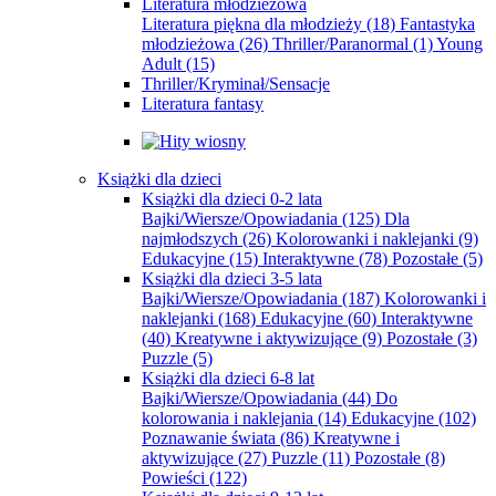
Literatura młodzieżowa
Literatura piękna dla młodzieży
(18)
Fantastyka
młodzieżowa
(26)
Thriller/Paranormal
(1)
Young
Adult
(15)
Thriller/Kryminał/Sensacje
Literatura fantasy
Książki dla dzieci
Książki dla dzieci 0-2 lata
Bajki/Wiersze/Opowiadania
(125)
Dla
najmłodszych
(26)
Kolorowanki i naklejanki
(9)
Edukacyjne
(15)
Interaktywne
(78)
Pozostałe
(5)
Książki dla dzieci 3-5 lata
Bajki/Wiersze/Opowiadania
(187)
Kolorowanki i
naklejanki
(168)
Edukacyjne
(60)
Interaktywne
(40)
Kreatywne i aktywizujące
(9)
Pozostałe
(3)
Puzzle
(5)
Książki dla dzieci 6-8 lat
Bajki/Wiersze/Opowiadania
(44)
Do
kolorowania i naklejania
(14)
Edukacyjne
(102)
Poznawanie świata
(86)
Kreatywne i
aktywizujące
(27)
Puzzle
(11)
Pozostałe
(8)
Powieści
(122)