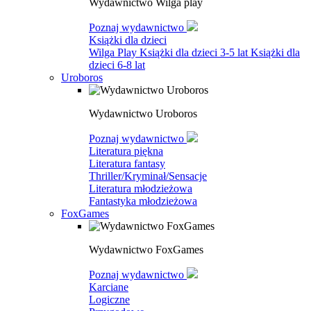
Wydawnictwo Wilga play
Poznaj wydawnictwo
Książki dla dzieci
Wilga Play
Książki dla dzieci 3-5 lat
Książki dla
dzieci 6-8 lat
Uroboros
Wydawnictwo Uroboros
Poznaj wydawnictwo
Literatura piękna
Literatura fantasy
Thriller/Kryminał/Sensacje
Literatura młodzieżowa
Fantastyka młodzieżowa
FoxGames
Wydawnictwo FoxGames
Poznaj wydawnictwo
Karciane
Logiczne