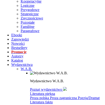
Kooperacyjne
Logiczne
Przygodowe
Strategiczne
Zręcznościowe
Pozostałe
Familijne
Paragrafowe
Ebooki
Zapowiedzi
Nowości
Bestsellery
Promocje
Autorzy
Katalog
Wydawnictwa
W.A.B.
Wydawnictwo W.A.B.
Poznaj wydawnictwo
Literatura piękna
Proza polska
Proza zagraniczna
Poezja/Dramat
Literatura faktu