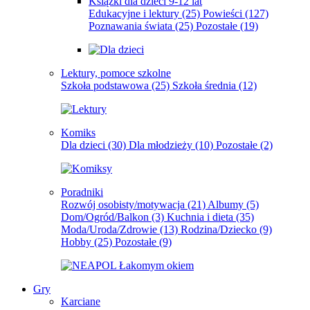
Książki dla dzieci 9-12 lat
Edukacyjne i lektury
(25)
Powieści
(127)
Poznawania świata
(25)
Pozostałe
(19)
Lektury, pomoce szkolne
Szkoła podstawowa
(25)
Szkoła średnia
(12)
Komiks
Dla dzieci
(30)
Dla młodzieży
(10)
Pozostałe
(2)
Poradniki
Rozwój osobisty/motywacja
(21)
Albumy
(5)
Dom/Ogród/Balkon
(3)
Kuchnia i dieta
(35)
Moda/Uroda/Zdrowie
(13)
Rodzina/Dziecko
(9)
Hobby
(25)
Pozostałe
(9)
Gry
Karciane