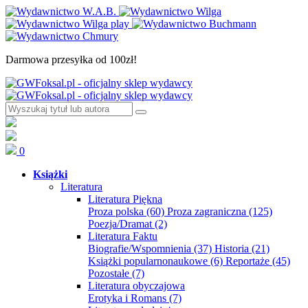
Darmowa przesyłka od 100zł!
0
Książki
Literatura
Literatura Piękna
Proza polska
(60)
Proza zagraniczna
(125)
Poezja/Dramat
(2)
Literatura Faktu
Biografie/Wspomnienia
(37)
Historia
(21)
Książki popularnonaukowe
(6)
Reportaże
(45)
Pozostałe
(7)
Literatura obyczajowa
Erotyka i Romans
(7)