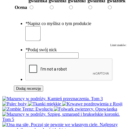
gwiazdka
gwiazdki
gwiazdki
gwiazdki
gwiazdek
Ocena
*
Napisz co myślisz o tym produkcie
Limit znaków:
*
Podaj swój nick
Dodaj recenzję