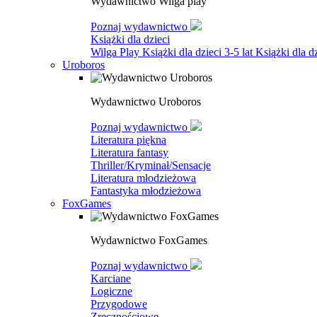
Wydawnictwo Wilga play
Poznaj wydawnictwo
Książki dla dzieci
Wilga Play
Książki dla dzieci 3-5 lat
Książki dla dz
Uroboros
Wydawnictwo Uroboros
Poznaj wydawnictwo
Literatura piękna
Literatura fantasy
Thriller/Kryminał/Sensacje
Literatura młodzieżowa
Fantastyka młodzieżowa
FoxGames
Wydawnictwo FoxGames
Poznaj wydawnictwo
Karciane
Logiczne
Przygodowe
Zręcznościowe