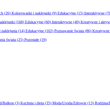
ych
(26)
Kolorowanki i naklejanki
(9)
Edukacyjne
(15)
Interaktywne
(7
naklejanki
(168)
Edukacyjne
(60)
Interaktywne
(40)
Kreatywne i aktyw
 naklejania
(14)
Edukacyjne
(102)
Poznawanie świata
(86)
Kreatywne 
nia świata
(25)
Pozostałe
(19)
d/Balkon
(3)
Kuchnia i dieta
(35)
Moda/Uroda/Zdrowie
(13)
Rodzina/