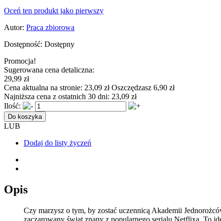
Oceń ten produkt jako pierwszy
Autor:
Praca zbiorowa
Dostępność:
Dostępny
Promocja!
Sugerowana cena detaliczna:
29,99 zł
Cena aktualna na stronie:
23,09 zł
Oszczędzasz 6,90 zł
Najniższa cena z ostatnich 30 dni:
23,09 zł
Ilość:
Do koszyka
LUB
Dodaj do listy życzeń
Opis
Czy marzysz o tym, by zostać uczennicą Akademii Jednorożcó
zaczarowany świat znany z popularnego serialu Netflixa. To id