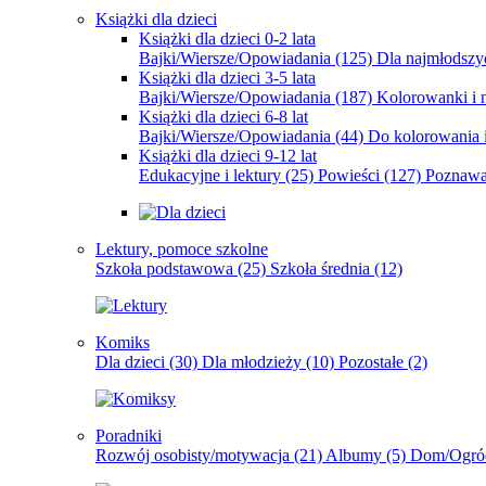
Książki dla dzieci
Książki dla dzieci 0-2 lata
Bajki/Wiersze/Opowiadania
(125)
Dla najmłodsz
Książki dla dzieci 3-5 lata
Bajki/Wiersze/Opowiadania
(187)
Kolorowanki i 
Książki dla dzieci 6-8 lat
Bajki/Wiersze/Opowiadania
(44)
Do kolorowania i
Książki dla dzieci 9-12 lat
Edukacyjne i lektury
(25)
Powieści
(127)
Poznawa
Lektury, pomoce szkolne
Szkoła podstawowa
(25)
Szkoła średnia
(12)
Komiks
Dla dzieci
(30)
Dla młodzieży
(10)
Pozostałe
(2)
Poradniki
Rozwój osobisty/motywacja
(21)
Albumy
(5)
Dom/Ogró