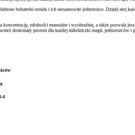
lubione bohaterki serialu i ich niesamowite jednorożce. Dzięki niej k
 koncentrację, zdolności manualne i wyobraźnię, a także pozwala jeszc
nież doskonały prezent dla każdej miłośniczki magii, jednorożców i p
ożców
a
8-4