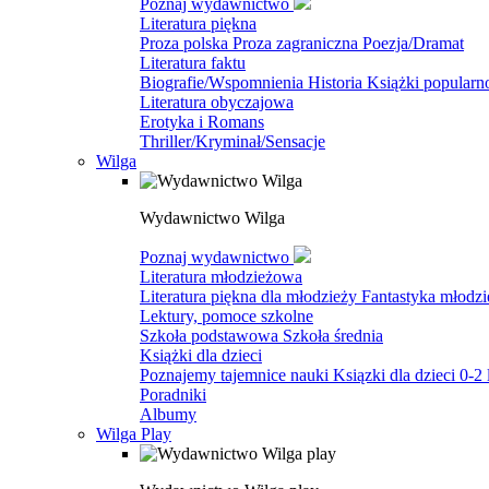
Poznaj wydawnictwo
Literatura piękna
Proza polska
Proza zagraniczna
Poezja/Dramat
Literatura faktu
Biografie/Wspomnienia
Historia
Książki popular
Literatura obyczajowa
Erotyka i Romans
Thriller/Kryminał/Sensacje
Wilga
Wydawnictwo Wilga
Poznaj wydawnictwo
Literatura młodzieżowa
Literatura piękna dla młodzieży
Fantastyka młodz
Lektury, pomoce szkolne
Szkoła podstawowa
Szkoła średnia
Książki dla dzieci
Poznajemy tajemnice nauki
Ksiązki dla dzieci 0-2 
Poradniki
Albumy
Wilga Play