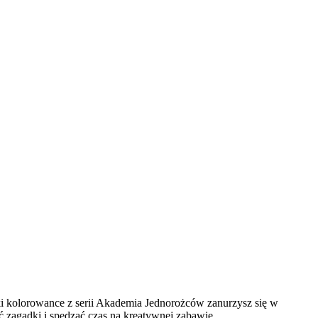
i kolorowance z serii Akademia Jednorożców zanurzysz się w
ć zagadki i spędzać czas na kreatywnej zabawie.