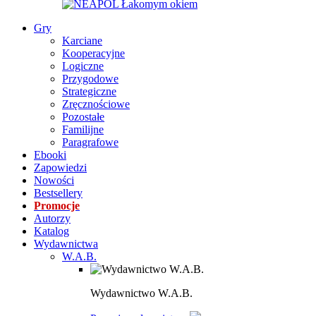
Gry
Karciane
Kooperacyjne
Logiczne
Przygodowe
Strategiczne
Zręcznościowe
Pozostałe
Familijne
Paragrafowe
Ebooki
Zapowiedzi
Nowości
Bestsellery
Promocje
Autorzy
Katalog
Wydawnictwa
W.A.B.
Wydawnictwo W.A.B.