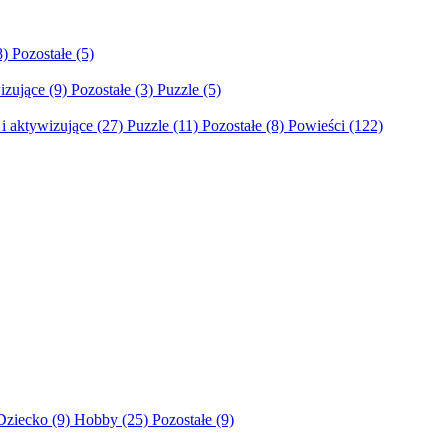
8)
Pozostałe
(5)
izujące
(9)
Pozostałe
(3)
Puzzle
(5)
i aktywizujące
(27)
Puzzle
(11)
Pozostałe
(8)
Powieści
(122)
Dziecko
(9)
Hobby
(25)
Pozostałe
(9)