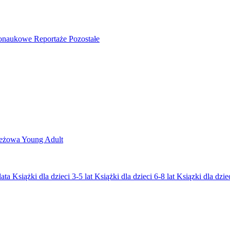
nonaukowe
Reportaże
Pozostałe
ieżowa
Young Adult
lata
Książki dla dzieci 3-5 lat
Książki dla dzieci 6-8 lat
Ksiązki dla dziec