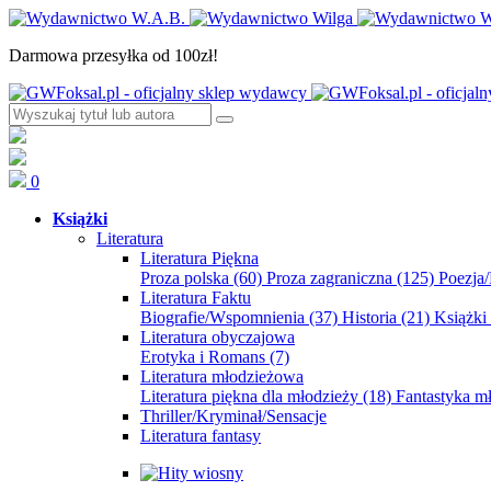
Darmowa przesyłka od 100zł!
0
Książki
Literatura
Literatura Piękna
Proza polska
(60)
Proza zagraniczna
(125)
Poezja
Literatura Faktu
Biografie/Wspomnienia
(37)
Historia
(21)
Książki
Literatura obyczajowa
Erotyka i Romans
(7)
Literatura młodzieżowa
Literatura piękna dla młodzieży
(18)
Fantastyka 
Thriller/Kryminał/Sensacje
Literatura fantasy