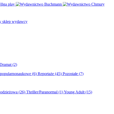
/Dramat
(2)
 popularnonaukowe
(6)
Reportaże
(45)
Pozostałe
(7)
młodzieżowa
(26)
Thriller/Paranormal
(1)
Young Adult
(15)