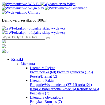
Darmowa przesyłka od 100zł!
0
Książki
Literatura
Literatura Piękna
Proza polska
(60)
Proza zagraniczna
(125)
Poezja/Dramat
(2)
Literatura Faktu
Biografie/Wspomnienia
(37)
Historia
(21)
Książki popularnonaukowe
(6)
Reportaże
(45)
Pozostałe
(7)
Literatura obyczajowa
Erotyka i Romans
(7)