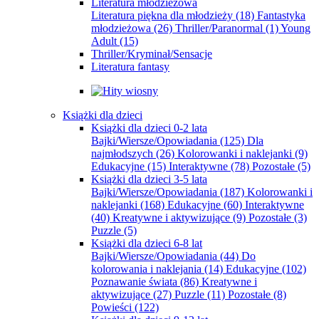
Literatura młodzieżowa
Literatura piękna dla młodzieży
(18)
Fantastyka
młodzieżowa
(26)
Thriller/Paranormal
(1)
Young
Adult
(15)
Thriller/Kryminał/Sensacje
Literatura fantasy
Książki dla dzieci
Książki dla dzieci 0-2 lata
Bajki/Wiersze/Opowiadania
(125)
Dla
najmłodszych
(26)
Kolorowanki i naklejanki
(9)
Edukacyjne
(15)
Interaktywne
(78)
Pozostałe
(5)
Książki dla dzieci 3-5 lata
Bajki/Wiersze/Opowiadania
(187)
Kolorowanki i
naklejanki
(168)
Edukacyjne
(60)
Interaktywne
(40)
Kreatywne i aktywizujące
(9)
Pozostałe
(3)
Puzzle
(5)
Książki dla dzieci 6-8 lat
Bajki/Wiersze/Opowiadania
(44)
Do
kolorowania i naklejania
(14)
Edukacyjne
(102)
Poznawanie świata
(86)
Kreatywne i
aktywizujące
(27)
Puzzle
(11)
Pozostałe
(8)
Powieści
(122)