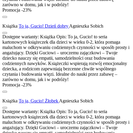
zarówno w domu, jak i w podróży!
Promocja -23%
Książka
To ja, Gucio! Dzień dobry
Agnieszka Sobich
Dostępne warianty:
Książka
Opis:
To ja, Gucio! to seria
kartonowych książeczek dla dzieci w wieku 0-2, która pomaga
maluchom w odkrywaniu codziennych czynności w sposób prosty i
angażujący. Dzięki Guciowi – uroczemu zajączkowi – Twoje
dziecko nauczy się empatii, samodzielności oraz budowania
codziennych nawyków. Książeczki wspierają rozwój emocjonalny
dziecka, a rodzicom zapewniają bezcenne chwile wspólnego
czytania i budowania więzi. Idealne do nauki przez zabawę –
zarówno w domu, jak i w podróży!
Promocja -23%
Książka
To ja, Gucio! Żłobek
Agnieszka Sobich
Dostępne warianty:
Książka
Opis:
To ja, Gucio! to seria
kartonowych książeczek dla dzieci w wieku 0-2, która pomaga
maluchom w odkrywaniu codziennych czynności w sposób prosty i
angażujący. Dzięki Guciowi – uroczemu zajączkowi – Twoje
dziecko nauczy się empatii, samodzielności oraz budowania