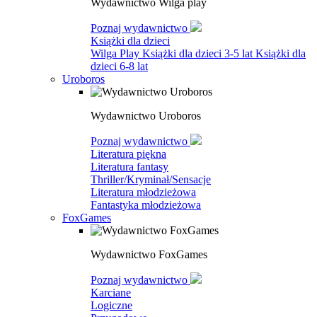
Wydawnictwo Wilga play
Poznaj wydawnictwo
Książki dla dzieci
Wilga Play
Książki dla dzieci 3-5 lat
Książki dla
dzieci 6-8 lat
Uroboros
Wydawnictwo Uroboros
Poznaj wydawnictwo
Literatura piękna
Literatura fantasy
Thriller/Kryminał/Sensacje
Literatura młodzieżowa
Fantastyka młodzieżowa
FoxGames
Wydawnictwo FoxGames
Poznaj wydawnictwo
Karciane
Logiczne