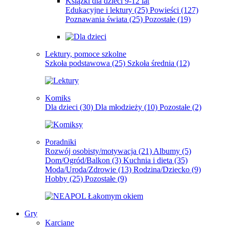
Książki dla dzieci 9-12 lat
Edukacyjne i lektury
(25)
Powieści
(127)
Poznawania świata
(25)
Pozostałe
(19)
Lektury, pomoce szkolne
Szkoła podstawowa
(25)
Szkoła średnia
(12)
Komiks
Dla dzieci
(30)
Dla młodzieży
(10)
Pozostałe
(2)
Poradniki
Rozwój osobisty/motywacja
(21)
Albumy
(5)
Dom/Ogród/Balkon
(3)
Kuchnia i dieta
(35)
Moda/Uroda/Zdrowie
(13)
Rodzina/Dziecko
(9)
Hobby
(25)
Pozostałe
(9)
Gry
Karciane