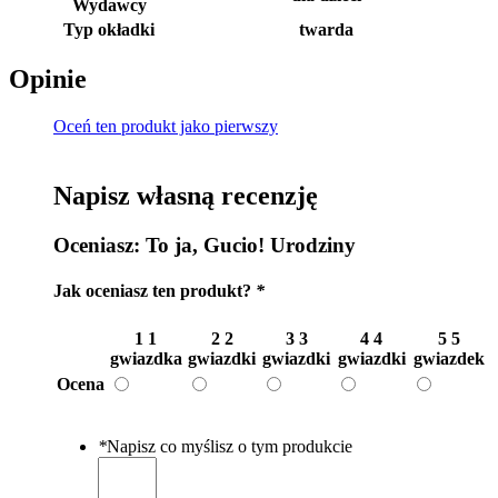
Wydawcy
Typ okładki
twarda
Opinie
Oceń ten produkt jako pierwszy
Napisz własną recenzję
Oceniasz:
To ja, Gucio! Urodziny
Jak oceniasz ten produkt?
*
1
1
2
2
3
3
4
4
5
5
gwiazdka
gwiazdki
gwiazdki
gwiazdki
gwiazdek
Ocena
*
Napisz co myślisz o tym produkcie