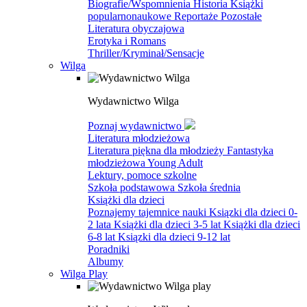
Biografie/Wspomnienia
Historia
Książki
popularnonaukowe
Reportaże
Pozostałe
Literatura obyczajowa
Erotyka i Romans
Thriller/Kryminał/Sensacje
Wilga
Wydawnictwo Wilga
Poznaj wydawnictwo
Literatura młodzieżowa
Literatura piękna dla młodzieży
Fantastyka
młodzieżowa
Young Adult
Lektury, pomoce szkolne
Szkoła podstawowa
Szkoła średnia
Książki dla dzieci
Poznajemy tajemnice nauki
Ksiązki dla dzieci 0-
2 lata
Książki dla dzieci 3-5 lat
Książki dla dzieci
6-8 lat
Ksiązki dla dzieci 9-12 lat
Poradniki
Albumy
Wilga Play