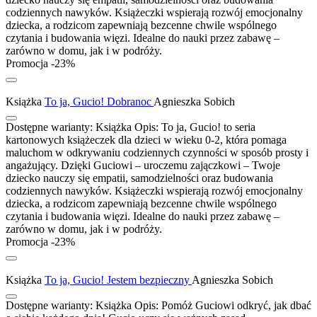
codziennych nawyków. Książeczki wspierają rozwój emocjonalny
dziecka, a rodzicom zapewniają bezcenne chwile wspólnego
czytania i budowania więzi. Idealne do nauki przez zabawę –
zarówno w domu, jak i w podróży.
Promocja -23%
Książka
To ja, Gucio! Dobranoc
Agnieszka Sobich
Dostępne warianty:
Książka
Opis:
To ja, Gucio! to seria
kartonowych książeczek dla dzieci w wieku 0-2, która pomaga
maluchom w odkrywaniu codziennych czynności w sposób prosty i
angażujący. Dzięki Guciowi – uroczemu zajączkowi – Twoje
dziecko nauczy się empatii, samodzielności oraz budowania
codziennych nawyków. Książeczki wspierają rozwój emocjonalny
dziecka, a rodzicom zapewniają bezcenne chwile wspólnego
czytania i budowania więzi. Idealne do nauki przez zabawę –
zarówno w domu, jak i w podróży.
Promocja -23%
Książka
To ja, Gucio! Jestem bezpieczny
Agnieszka Sobich
Dostępne warianty:
Książka
Opis:
Pomóż Guciowi odkryć, jak dbać