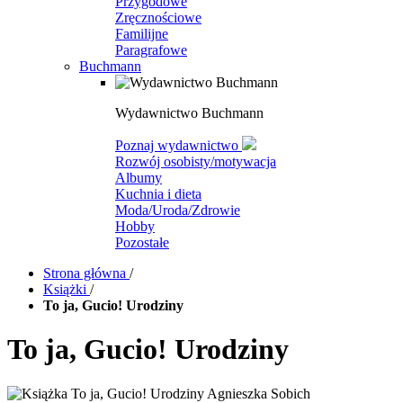
Przygodowe
Zręcznościowe
Familijne
Paragrafowe
Buchmann
Wydawnictwo Buchmann
Poznaj wydawnictwo
Rozwój osobisty/motywacja
Albumy
Kuchnia i dieta
Moda/Uroda/Zdrowie
Hobby
Pozostałe
Strona główna
/
Książki
/
To ja, Gucio! Urodziny
To ja, Gucio! Urodziny