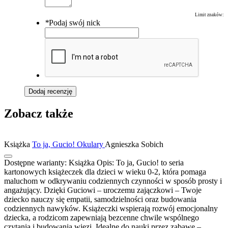
Limit znaków:
*
Podaj swój nick
Dodaj recenzję
Zobacz także
Książka
To ja, Gucio! Okulary
Agnieszka Sobich
Dostępne warianty:
Książka
Opis:
To ja, Gucio! to seria
kartonowych książeczek dla dzieci w wieku 0-2, która pomaga
maluchom w odkrywaniu codziennych czynności w sposób prosty i
angażujący. Dzięki Guciowi – uroczemu zajączkowi – Twoje
dziecko nauczy się empatii, samodzielności oraz budowania
codziennych nawyków. Książeczki wspierają rozwój emocjonalny
dziecka, a rodzicom zapewniają bezcenne chwile wspólnego
czytania i budowania więzi. Idealne do nauki przez zabawę –