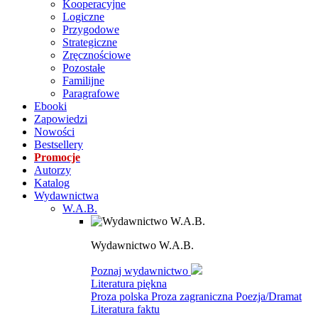
Kooperacyjne
Logiczne
Przygodowe
Strategiczne
Zręcznościowe
Pozostałe
Familijne
Paragrafowe
Ebooki
Zapowiedzi
Nowości
Bestsellery
Promocje
Autorzy
Katalog
Wydawnictwa
W.A.B.
Wydawnictwo W.A.B.
Poznaj wydawnictwo
Literatura piękna
Proza polska
Proza zagraniczna
Poezja/Dramat
Literatura faktu