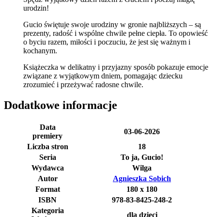
urodzin!
Gucio świętuje swoje urodziny w gronie najbliższych – są
prezenty, radość i wspólne chwile pełne ciepła. To opowieść
o byciu razem, miłości i poczuciu, że jest się ważnym i
kochanym.
Książeczka w delikatny i przyjazny sposób pokazuje emocje
związane z wyjątkowym dniem, pomagając dziecku
zrozumieć i przeżywać radosne chwile.
Dodatkowe informacje
Data
03-06-2026
premiery
Liczba stron
18
Seria
To ja, Gucio!
Wydawca
Wilga
Autor
Agnieszka Sobich
Format
180 x 180
ISBN
978-83-8425-248-2
Kategoria
dla dzieci