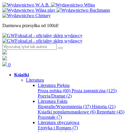
Darmowa przesyłka od 100zł!
0
Książki
Literatura
Literatura Piękna
Proza polska
(60)
Proza zagraniczna
(125)
Poezja/Dramat
(2)
Literatura Faktu
Biografie/Wspomnienia
(37)
Historia
(21)
Książki popularnonaukowe
(6)
Reportaże
(45)
Pozostałe
(7)
Literatura obyczajowa
Erotyka i Romans
(7)