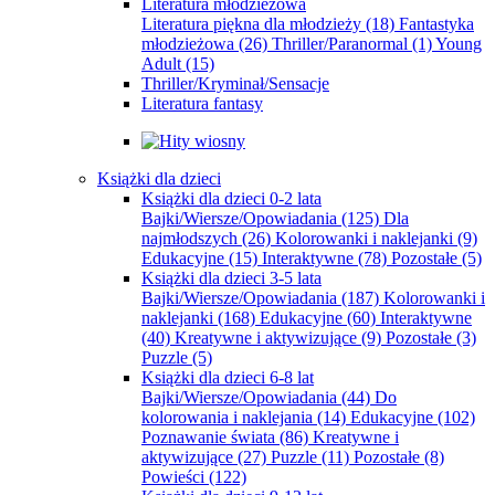
Literatura młodzieżowa
Literatura piękna dla młodzieży
(18)
Fantastyka
młodzieżowa
(26)
Thriller/Paranormal
(1)
Young
Adult
(15)
Thriller/Kryminał/Sensacje
Literatura fantasy
Książki dla dzieci
Książki dla dzieci 0-2 lata
Bajki/Wiersze/Opowiadania
(125)
Dla
najmłodszych
(26)
Kolorowanki i naklejanki
(9)
Edukacyjne
(15)
Interaktywne
(78)
Pozostałe
(5)
Książki dla dzieci 3-5 lata
Bajki/Wiersze/Opowiadania
(187)
Kolorowanki i
naklejanki
(168)
Edukacyjne
(60)
Interaktywne
(40)
Kreatywne i aktywizujące
(9)
Pozostałe
(3)
Puzzle
(5)
Książki dla dzieci 6-8 lat
Bajki/Wiersze/Opowiadania
(44)
Do
kolorowania i naklejania
(14)
Edukacyjne
(102)
Poznawanie świata
(86)
Kreatywne i
aktywizujące
(27)
Puzzle
(11)
Pozostałe
(8)
Powieści
(122)