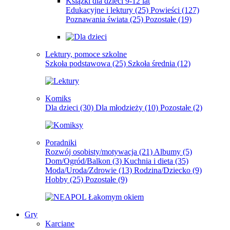
Książki dla dzieci 9-12 lat
Edukacyjne i lektury
(25)
Powieści
(127)
Poznawania świata
(25)
Pozostałe
(19)
Lektury, pomoce szkolne
Szkoła podstawowa
(25)
Szkoła średnia
(12)
Komiks
Dla dzieci
(30)
Dla młodzieży
(10)
Pozostałe
(2)
Poradniki
Rozwój osobisty/motywacja
(21)
Albumy
(5)
Dom/Ogród/Balkon
(3)
Kuchnia i dieta
(35)
Moda/Uroda/Zdrowie
(13)
Rodzina/Dziecko
(9)
Hobby
(25)
Pozostałe
(9)
Gry
Karciane