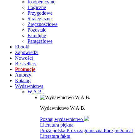
Kooperacyjne
Logiczne
Przygodowe
Strategiczne
Zręcznościowe
Pozostałe
Familijne
Paragrafowe
Ebooki
Zapowiedzi
Nowości
Bestsellery
Promocje
Autorzy
Katalog
Wydawnictwa
W.A.B.
Wydawnictwo W.A.B.
Poznaj wydawnictwo
Literatura piękna
Proza polska
Proza zagraniczna
Poezja/Dramat
Literatura faktu