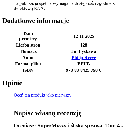
Ta publikacja spełnia wymagania dostępności zgodnie z
dyrektywą EAA.
Dodatkowe informacje
Data
12-11-2025
premiery
Liczba stron
128
Tłumacz
Jul Łyskawa
Autor
Philip Reeve
Format pliku
EPUB
ISBN
978-83-8425-790-6
Opinie
Oceń ten produkt jako pierwszy
Napisz własną recenzję
Oceniasz:
SuperMyszy i śliska sprawa. Tom 4 -