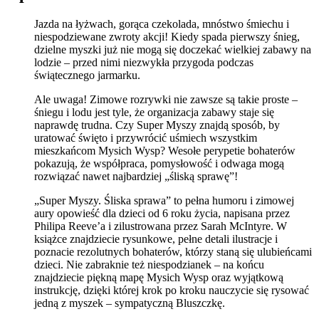
Jazda na łyżwach, gorąca czekolada, mnóstwo śmiechu i
niespodziewane zwroty akcji! Kiedy spada pierwszy śnieg,
dzielne myszki już nie mogą się doczekać wielkiej zabawy na
lodzie – przed nimi niezwykła przygoda podczas
świątecznego jarmarku.
Ale uwaga! Zimowe rozrywki nie zawsze są takie proste –
śniegu i lodu jest tyle, że organizacja zabawy staje się
naprawdę trudna. Czy Super Myszy znajdą sposób, by
uratować święto i przywrócić uśmiech wszystkim
mieszkańcom Mysich Wysp? Wesołe perypetie bohaterów
pokazują, że współpraca, pomysłowość i odwaga mogą
rozwiązać nawet najbardziej „śliską sprawę”!
„Super Myszy. Śliska sprawa” to pełna humoru i zimowej
aury opowieść dla dzieci od 6 roku życia, napisana przez
Philipa Reeve’a i zilustrowana przez Sarah McIntyre. W
książce znajdziecie rysunkowe, pełne detali ilustracje i
poznacie rezolutnych bohaterów, którzy staną się ulubieńcami
dzieci. Nie zabraknie też niespodzianek – na końcu
znajdziecie piękną mapę Mysich Wysp oraz wyjątkową
instrukcję, dzięki której krok po kroku nauczycie się rysować
jedną z myszek – sympatyczną Bluszczkę.