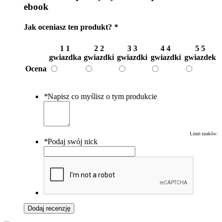
ebook
Jak oceniasz ten produkt?
*
1
1
2
2
3
3
4
4
5
5
gwiazdka
gwiazdki
gwiazdki
gwiazdki
gwiazdek
Ocena
*
Napisz co myślisz o tym produkcie
Limit znaków:
*
Podaj swój nick
Dodaj recenzję