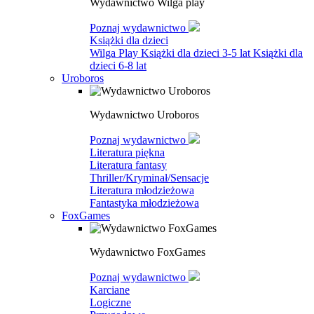
Wydawnictwo Wilga play
Poznaj wydawnictwo
Książki dla dzieci
Wilga Play
Książki dla dzieci 3-5 lat
Książki dla
dzieci 6-8 lat
Uroboros
Wydawnictwo Uroboros
Poznaj wydawnictwo
Literatura piękna
Literatura fantasy
Thriller/Kryminał/Sensacje
Literatura młodzieżowa
Fantastyka młodzieżowa
FoxGames
Wydawnictwo FoxGames
Poznaj wydawnictwo
Karciane
Logiczne