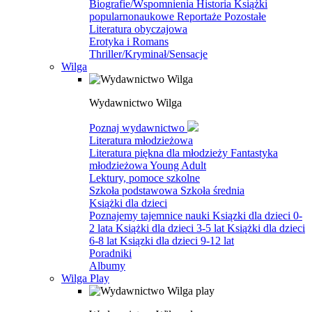
Biografie/Wspomnienia
Historia
Książki
popularnonaukowe
Reportaże
Pozostałe
Literatura obyczajowa
Erotyka i Romans
Thriller/Kryminał/Sensacje
Wilga
Wydawnictwo Wilga
Poznaj wydawnictwo
Literatura młodzieżowa
Literatura piękna dla młodzieży
Fantastyka
młodzieżowa
Young Adult
Lektury, pomoce szkolne
Szkoła podstawowa
Szkoła średnia
Książki dla dzieci
Poznajemy tajemnice nauki
Ksiązki dla dzieci 0-
2 lata
Książki dla dzieci 3-5 lat
Książki dla dzieci
6-8 lat
Ksiązki dla dzieci 9-12 lat
Poradniki
Albumy
Wilga Play