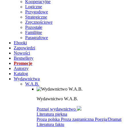
Kooperacyjne
Logiczne
Przygodowe
Strategiczne
Zręcznościowe
Pozostałe
Familijne
Paragrafowe
Ebooki
Zapowiedzi
Nowości
Bestsellery
Promocje
Autorzy
Katalog
Wydawnictwa
W.A.B.
Wydawnictwo W.A.B.
Poznaj wydawnictwo
Literatura piękna
Proza polska
Proza zagraniczna
Poezja/Dramat
Literatura faktu