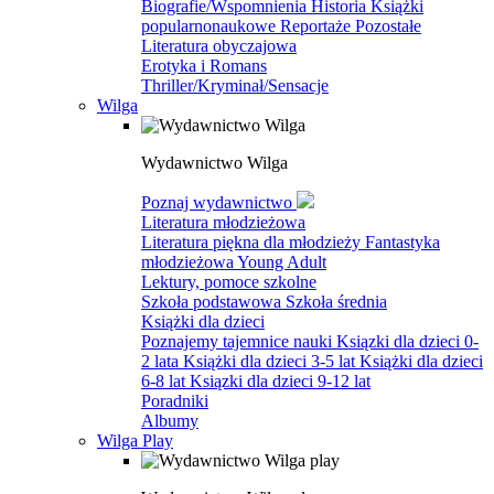
Biografie/Wspomnienia
Historia
Książki
popularnonaukowe
Reportaże
Pozostałe
Literatura obyczajowa
Erotyka i Romans
Thriller/Kryminał/Sensacje
Wilga
Wydawnictwo Wilga
Poznaj wydawnictwo
Literatura młodzieżowa
Literatura piękna dla młodzieży
Fantastyka
młodzieżowa
Young Adult
Lektury, pomoce szkolne
Szkoła podstawowa
Szkoła średnia
Książki dla dzieci
Poznajemy tajemnice nauki
Ksiązki dla dzieci 0-
2 lata
Książki dla dzieci 3-5 lat
Książki dla dzieci
6-8 lat
Ksiązki dla dzieci 9-12 lat
Poradniki
Albumy
Wilga Play