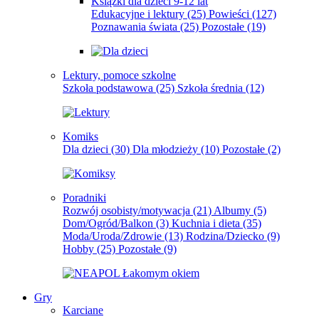
Książki dla dzieci 9-12 lat
Edukacyjne i lektury
(25)
Powieści
(127)
Poznawania świata
(25)
Pozostałe
(19)
Lektury, pomoce szkolne
Szkoła podstawowa
(25)
Szkoła średnia
(12)
Komiks
Dla dzieci
(30)
Dla młodzieży
(10)
Pozostałe
(2)
Poradniki
Rozwój osobisty/motywacja
(21)
Albumy
(5)
Dom/Ogród/Balkon
(3)
Kuchnia i dieta
(35)
Moda/Uroda/Zdrowie
(13)
Rodzina/Dziecko
(9)
Hobby
(25)
Pozostałe
(9)
Gry
Karciane