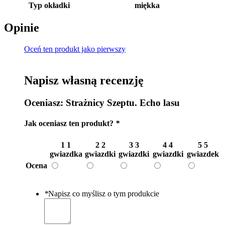
Typ okładki
miękka
Opinie
Oceń ten produkt jako pierwszy
Napisz własną recenzję
Oceniasz:
Strażnicy Szeptu. Echo lasu
Jak oceniasz ten produkt?
*
1
1
2
2
3
3
4
4
5
5
gwiazdka
gwiazdki
gwiazdki
gwiazdki
gwiazdek
Ocena
*
Napisz co myślisz o tym produkcie