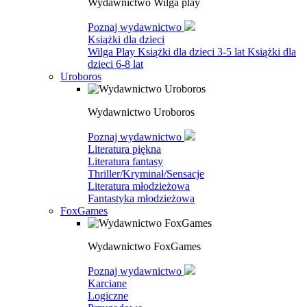
Wydawnictwo Wilga play
Poznaj wydawnictwo
Książki dla dzieci
Wilga Play
Książki dla dzieci 3-5 lat
Książki dla
dzieci 6-8 lat
Uroboros
Wydawnictwo Uroboros
Poznaj wydawnictwo
Literatura piękna
Literatura fantasy
Thriller/Kryminał/Sensacje
Literatura młodzieżowa
Fantastyka młodzieżowa
FoxGames
Wydawnictwo FoxGames
Poznaj wydawnictwo
Karciane
Logiczne