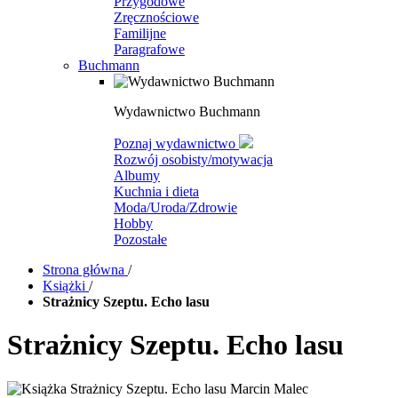
Przygodowe
Zręcznościowe
Familijne
Paragrafowe
Buchmann
Wydawnictwo Buchmann
Poznaj wydawnictwo
Rozwój osobisty/motywacja
Albumy
Kuchnia i dieta
Moda/Uroda/Zdrowie
Hobby
Pozostałe
Strona główna
/
Książki
/
Strażnicy Szeptu. Echo lasu
Strażnicy Szeptu. Echo lasu