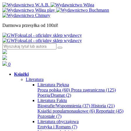
Darmowa przesyłka od 100zł!
0
Książki
Literatura
Literatura Piękna
Proza polska
(60)
Proza zagraniczna
(125)
Poezja/Dramat
(2)
Literatura Faktu
Biografie/Wspomnienia
(37)
Historia
(21)
Książki popularnonaukowe
(6)
Reportaże
(45)
Pozostałe
(7)
Literatura obyczajowa
Erotyka i Romans
(7)