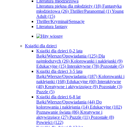
Literatura młodzieżowa
Literatura piękna dla młodzieży
(18)
Fantastyka
młodzieżowa
(26)
Thriller/Paranormal
(1)
Young
Adult
(15)
Thriller/Kryminał/Sensacje
Literatura fantasy
Książki dla dzieci
Książki dla dzieci 0-2 lata
Bajki/Wiersze/Opowiadania
(125)
Dla
najmłodszych
(26)
Kolorowanki i naklejanki
(9)
Edukacyjne
(15)
Interaktywne
(78)
Pozostałe
(5)
Książki dla dzieci 3-5 lata
Bajki/Wiersze/Opowiadania
(187)
Kolorowanki i
naklejanki
(168)
Edukacyjne
(60)
Interaktywne
(40)
Kreatywne i aktywizujące
(9)
Pozostałe
(3)
Puzzle
(5)
Książki dla dzieci 6-8 lat
Bajki/Wiersze/Opowiadania
(44)
Do
kolorowania i naklejania
(14)
Edukacyjne
(102)
Poznawanie świata
(86)
Kreatywne i
aktywizujące
(27)
Puzzle
(11)
Pozostałe
(8)
Powieści
(122)