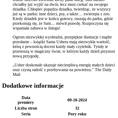
chciałby już wyjść na dwór, lecz musi czekać na swojego
dziadka. Chłopiec popędza dziadka, twierdząc, że wszyscy
już są w parku: inne dzieci, psy, a także… zwierzęta z zoo.
Kiedy dziadek jest w końcu gotowy, ruszają do parku, gdzie
przekonują się, że Sam… mówił prawdę. Rozpoczyna się
wspaniała zabawa w śniegu!
Ogrom niezwykłej wyobraźni, przepiękne ilustracje i mądre
przesłanie – książki Sama Ushera mają niezwykła wartość,
którą z pewnością doceni każdy mały czytelnik. Tytuły te
przenoszą w magiczny świat, w którym każdy dzień przynosi
nową przygodę.
„Usher doskonale ukazuje niecierpliwą energię małych dzieci
oraz czystą radość z przebywania na powietrzu.” The Daily
Mail
Dodatkowe informacje
Data
09-10-2024
premiery
Liczba stron
32
Seria
Pory roku