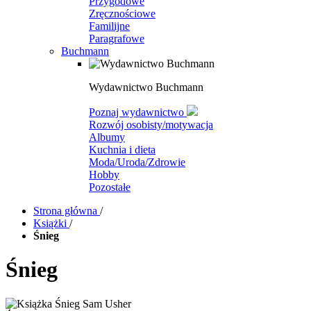
Przygodowe
Zręcznościowe
Familijne
Paragrafowe
Buchmann
Wydawnictwo Buchmann
Poznaj wydawnictwo
Rozwój osobisty/motywacja
Albumy
Kuchnia i dieta
Moda/Uroda/Zdrowie
Hobby
Pozostałe
Strona główna
/
Książki
/
Śnieg
Śnieg