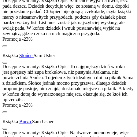
Dostępne warianty:
Książka
Opis:
Sam chce wyjść na dwór, lecz
pada deszcz. Dziadek decyduje więc, że zostaną w domu, dopóki
nie przestanie padać. Chłopiec pije gorącą czekoladę, czyta książki i
marzy o niesamowitych przygodach, podczas gdy dziadek pisze
bardzo ważny list. List musi zostać jak najszybciej wysłany, ale
wciąż pada. W końcu dziadek i wnuk postanawiają wyjść na
zewnątrz, gdzie czeka na nich magiczna przygoda.
Promocja -23%
Książka
Słońce
Sam Usher
Dostępne warianty:
Książka
Opis:
To najgorętszy dzień w roku –
jest gorętszy niż zupa brokułowa, niż pustynia Atakama, niż
powierzchnia Słońca. To jeden z tych idealnych dni na piknik Sama
z dziadkiem. Słońce jednak mocno przygrzewa, dlatego dziadek
proponuje postoje, nim znajdą doskonałe miejsce na piknik. A kiedy
w końcu dotrą do wymarzonego miejsca, okazuje się, że ktoś ich
uprzedził…
Promocja -23%
Książka
Burza
Sam Usher
Dostępne warianty:
Książka
Opis:
Na dworze mocno wieje, więc