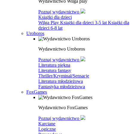
Wydawnictwo Wilga play
Poznaj wydawnictwo
Książki dla dzieci
Wilga Play
Książki dla dzieci 3-5 lat
Książki dla
dzieci 6-8 lat
Uroboros
Wydawnictwo Uroboros
Poznaj wydawnictwo
Literatura piękna
Literatura fantasy
Thriller/Kryminał/Sensacje
Literatura młodzieżowa
Fantastyka młodzieżowa
FoxGames
Wydawnictwo FoxGames
Poznaj wydawnictwo
Karciane
Logiczne