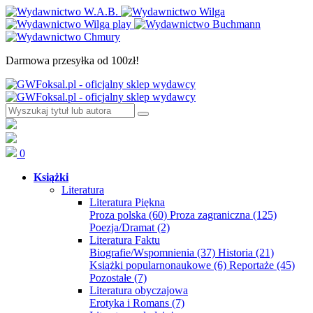
Darmowa przesyłka od 100zł!
0
Książki
Literatura
Literatura Piękna
Proza polska
(60)
Proza zagraniczna
(125)
Poezja/Dramat
(2)
Literatura Faktu
Biografie/Wspomnienia
(37)
Historia
(21)
Książki popularnonaukowe
(6)
Reportaże
(45)
Pozostałe
(7)
Literatura obyczajowa
Erotyka i Romans
(7)